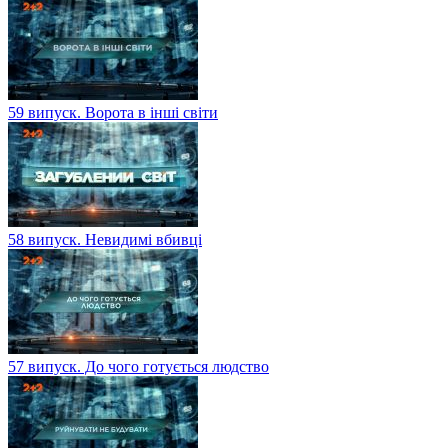
59 випуск. Ворота в інші світи
58 випуск. Невидимі вбивці
57 випуск. До чого готується людство