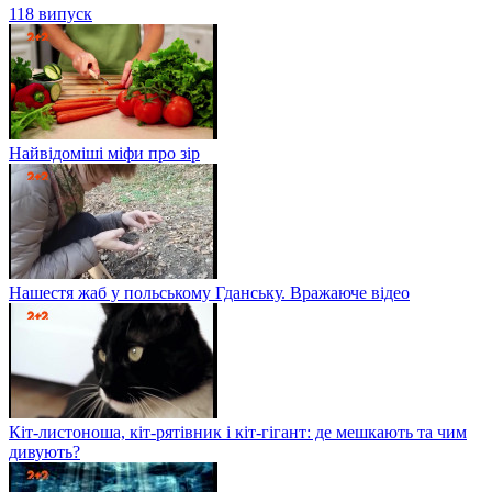
118 випуск
Найвідоміші міфи про зір
Нашестя жаб у польському Гданську. Вражаюче відео
Кіт-листоноша, кіт-рятівник і кіт-гігант: де мешкають та чим
дивують?