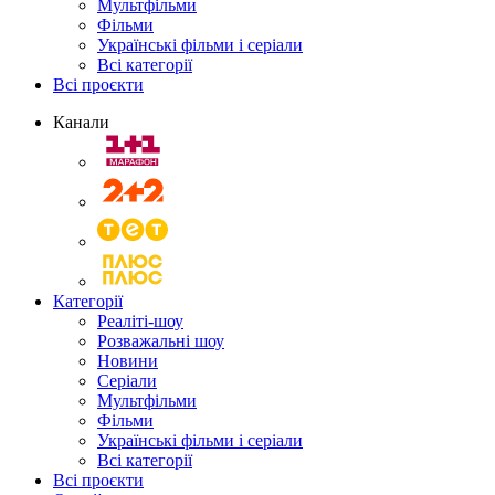
Мультфільми
Фільми
Українські фільми і серіали
Всі категорії
Всі проєкти
Канали
Категорії
Реаліті-шоу
Розважальні шоу
Новини
Серіали
Мультфільми
Фільми
Українські фільми і серіали
Всі категорії
Всі проєкти