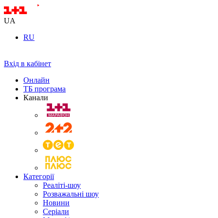
UA
RU
Вхід в кабінет
Онлайн
ТБ програма
Канали
Категорії
Реаліті-шоу
Розважальні шоу
Новини
Серіали