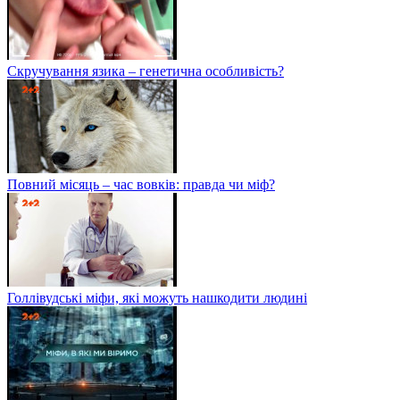
Скручування язика – генетична особливість?
Повний місяць – час вовків: правда чи міф?
Голлівудські міфи, які можуть нашкодити людині