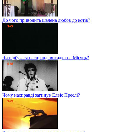
До чого приводить шалена любов до котів?
Чи відбулася насправді висадка на Місяць?
Чому насправді загинув Елвіс Преслі?