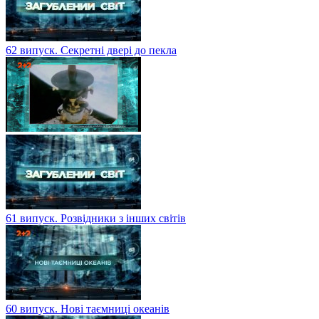
62 випуск. Секретні двері до пекла
61 випуск. Розвідники з інших світів
60 випуск. Нові таємниці океанів