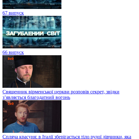
67 випуск
66 випуск
Священник вірменської церкви розповів секрет, звідки
з’являється благодатний вогонь
Спляча красуня: в Італії зберігається тіло рудої дівчинки, яка