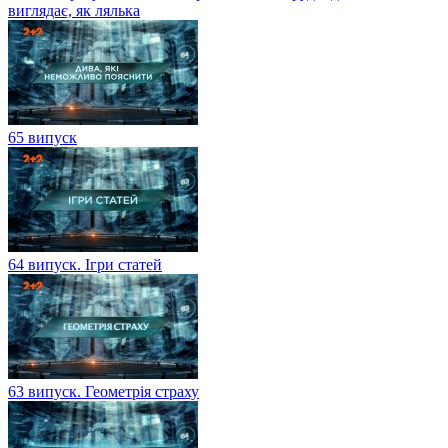
виглядає, як лялька
65 випуск
64 випуск. Ігри статей
63 випуск. Геометрія страху