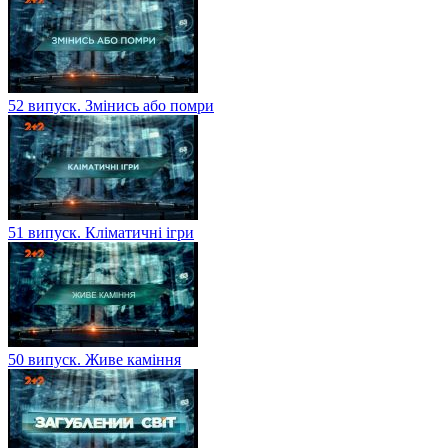
52 випуск. Змінись або помри
51 випуск. Кліматичні ігри
50 випуск. Живе каміння