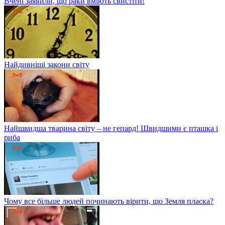
Вчені заявили, що раки вміють свистіти!
Найдивніші закони світу
Найшвидша тварина світу – не гепард! Швидшими є пташка і
риба
Чому все більше людей починають вірити, що Земля пласка?