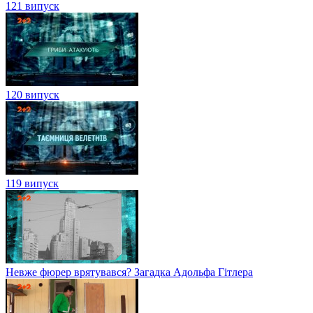
121 випуск
120 випуск
119 випуск
Невже фюрер врятувався? Загадка Адольфа Гітлера