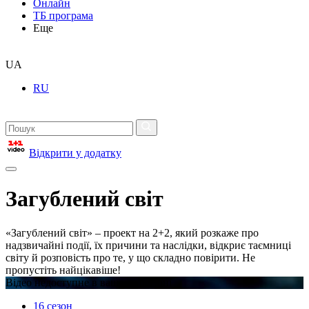
Онлайн
ТБ програма
Еще
UA
RU
Відкрити у додатку
Загублений світ
«Загублений світ» – проект на 2+2, який розкаже про
надзвичайні події, їх причини та наслідки, відкриє таємниці
світу й розповість про те, у що складно повірити. Не
пропустіть найцікавіше!
Відео недоступне в вашому регіоні
16 сезон