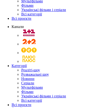
Мультфільми
Фільми
Українські фільми і серіали
Всі категорії
Всі проєкти
Канали
Категорії
Реаліті-шоу
Розважальні шоу
Новини
Серіали
Мультфільми
Фільми
Українські фільми і серіали
Всі категорії
Всі проєкти