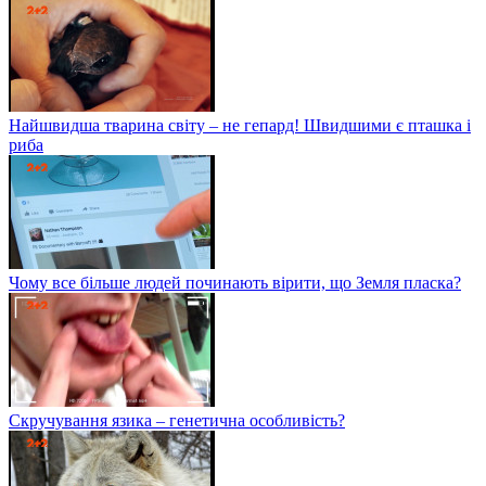
Найшвидша тварина світу – не гепард! Швидшими є пташка і
риба
Чому все більше людей починають вірити, що Земля пласка?
Скручування язика – генетична особливість?