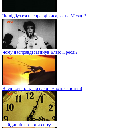
Чи відбулася насправді висадка на Місяць?
Чому насправді загинув Елвіс Преслі?
Вчені заявили, що раки вміють свистіти!
Найдивніші закони світу