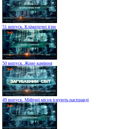
51 випуск. Кліматичні ігри
50 випуск. Живе каміння
49 випуск. Міфічні місця існують насправді