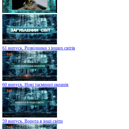
61 випуск. Розвідники з інших світів
60 випуск. Нові таємниці океанів
59 випуск. Ворота в інші світи