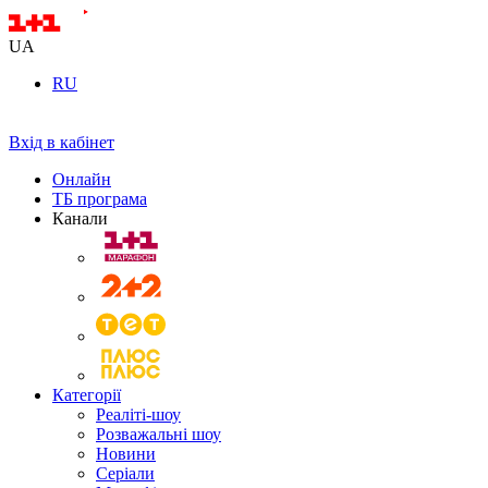
UA
RU
Вхід в кабінет
Онлайн
ТБ програма
Канали
Категорії
Реаліті-шоу
Розважальні шоу
Новини
Серіали