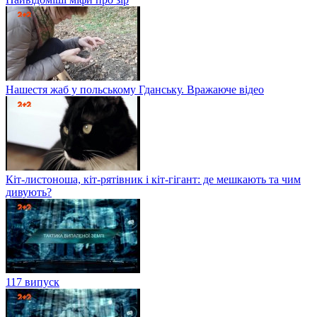
Нашестя жаб у польському Гданську. Вражаюче відео
Кіт-листоноша, кіт-рятівник і кіт-гігант: де мешкають та чим
дивують?
117 випуск