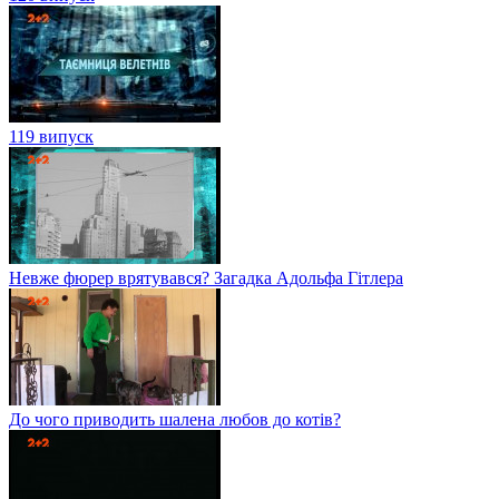
119 випуск
Невже фюрер врятувався? Загадка Адольфа Гітлера
До чого приводить шалена любов до котів?