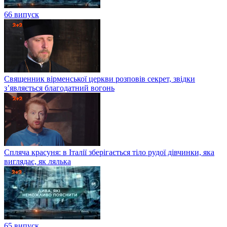
66 випуск
Священник вірменської церкви розповів секрет, звідки
з’являється благодатний вогонь
Спляча красуня: в Італії зберігається тіло рудої дівчинки, яка
виглядає, як лялька
65 випуск