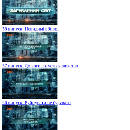
58 випуск. Невидимі вбивці
57 випуск. До чого готується людство
56 випуск. Руйнувати не будувати