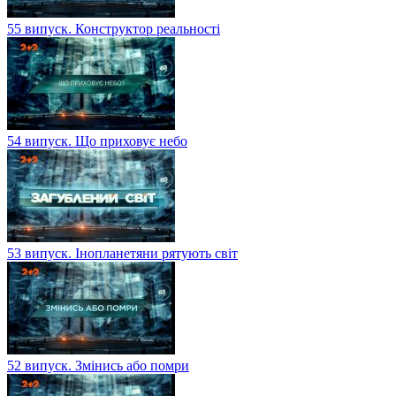
55 випуск. Конструктор реальності
54 випуск. Що приховує небо
53 випуск. Інопланетяни рятують світ
52 випуск. Змінись або помри