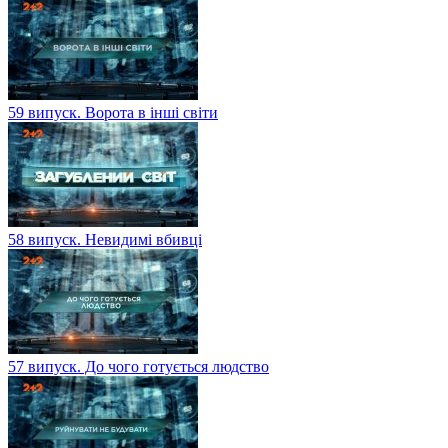
59 випуск. Ворота в інші світи
58 випуск. Невидимі вбивці
57 випуск. До чого готується людство