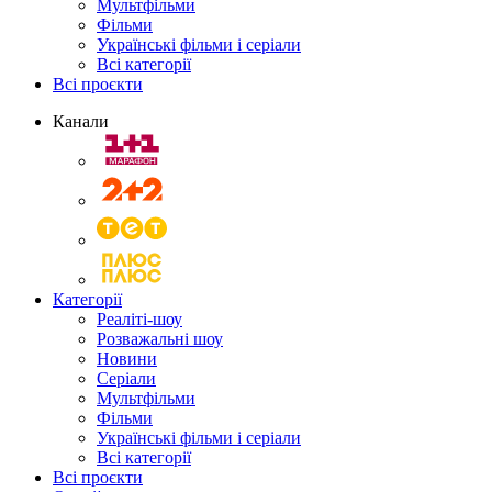
Мультфільми
Фільми
Українські фільми і серіали
Всі категорії
Всі проєкти
Канали
Категорії
Реаліті-шоу
Розважальні шоу
Новини
Серіали
Мультфільми
Фільми
Українські фільми і серіали
Всі категорії
Всі проєкти