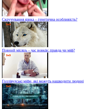
Скручування язика – генетична особливість?
Повний місяць – час вовків: правда чи міф?
Голлівудські міфи, які можуть нашкодити людині