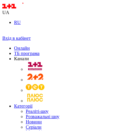
UA
RU
Вхід в кабінет
Онлайн
ТБ програма
Канали
Категорії
Реаліті-шоу
Розважальні шоу
Новини
Серіали