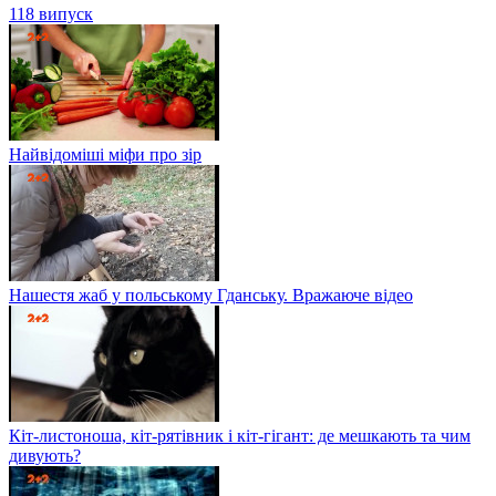
118 випуск
Найвідоміші міфи про зір
Нашестя жаб у польському Гданську. Вражаюче відео
Кіт-листоноша, кіт-рятівник і кіт-гігант: де мешкають та чим
дивують?