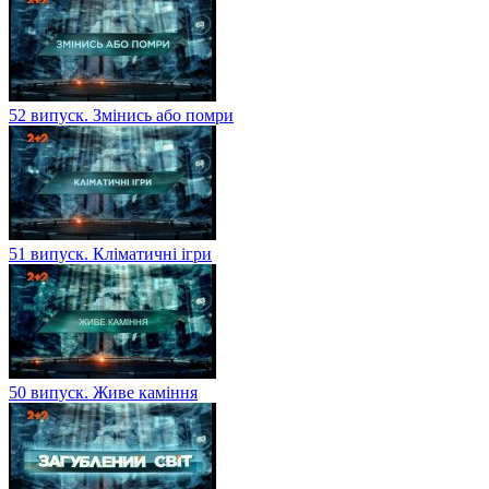
52 випуск. Змінись або помри
51 випуск. Кліматичні ігри
50 випуск. Живе каміння