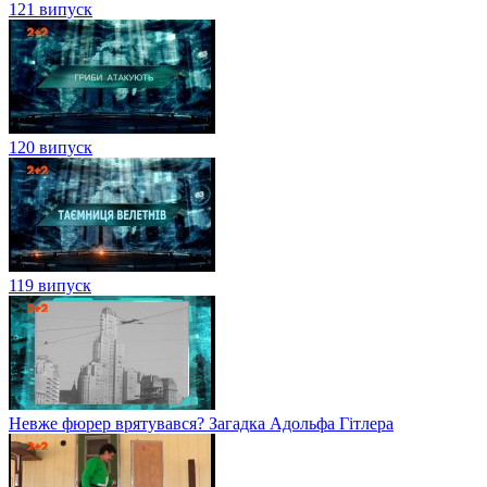
121 випуск
120 випуск
119 випуск
Невже фюрер врятувався? Загадка Адольфа Гітлера