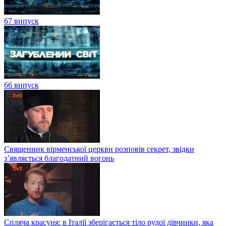
67 випуск
66 випуск
Священник вірменської церкви розповів секрет, звідки
з’являється благодатний вогонь
Спляча красуня: в Італії зберігається тіло рудої дівчинки, яка