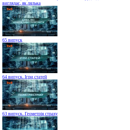
виглядає, як лялька
65 випуск
64 випуск. Ігри статей
63 випуск. Геометрія страху