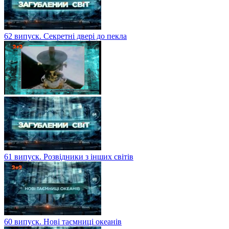
62 випуск. Секретні двері до пекла
61 випуск. Розвідники з інших світів
60 випуск. Нові таємниці океанів