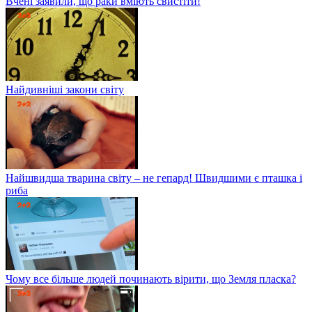
Вчені заявили, що раки вміють свистіти!
Найдивніші закони світу
Найшвидша тварина світу – не гепард! Швидшими є пташка і
риба
Чому все більше людей починають вірити, що Земля пласка?