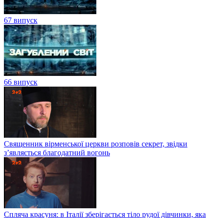
67 випуск
66 випуск
Священник вірменської церкви розповів секрет, звідки
з’являється благодатний вогонь
Спляча красуня: в Італії зберігається тіло рудої дівчинки, яка