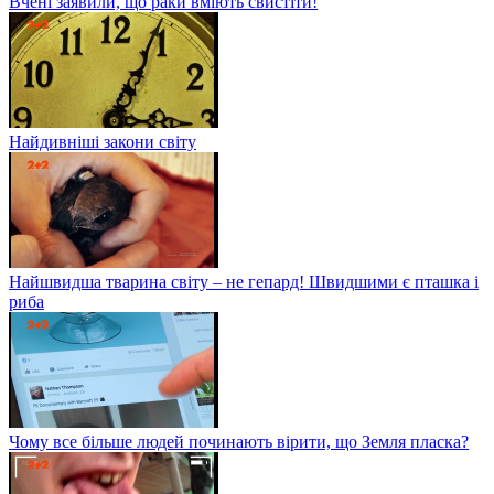
Вчені заявили, що раки вміють свистіти!
Найдивніші закони світу
Найшвидша тварина світу – не гепард! Швидшими є пташка і
риба
Чому все більше людей починають вірити, що Земля пласка?