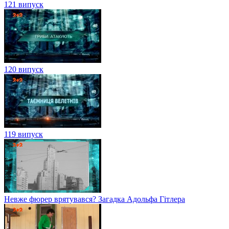
121 випуск
120 випуск
119 випуск
Невже фюрер врятувався? Загадка Адольфа Гітлера