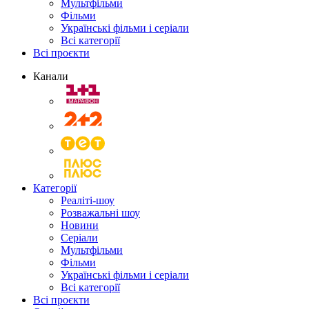
Мультфільми
Фільми
Українські фільми і серіали
Всі категорії
Всі проєкти
Канали
Категорії
Реаліті-шоу
Розважальні шоу
Новини
Серіали
Мультфільми
Фільми
Українські фільми і серіали
Всі категорії
Всі проєкти