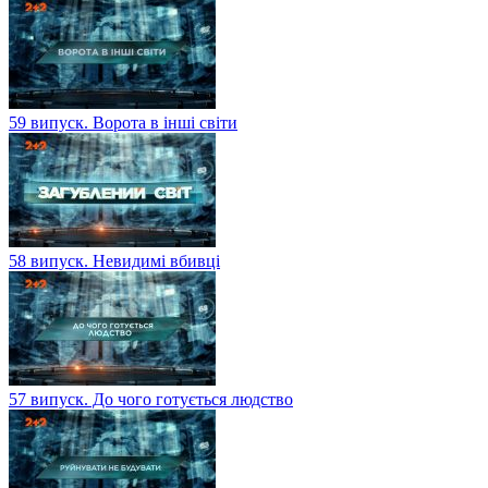
59 випуск. Ворота в інші світи
58 випуск. Невидимі вбивці
57 випуск. До чого готується людство