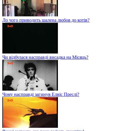
До чого приводить шалена любов до котів?
Чи відбулася насправді висадка на Місяць?
Чому насправді загинув Елвіс Преслі?