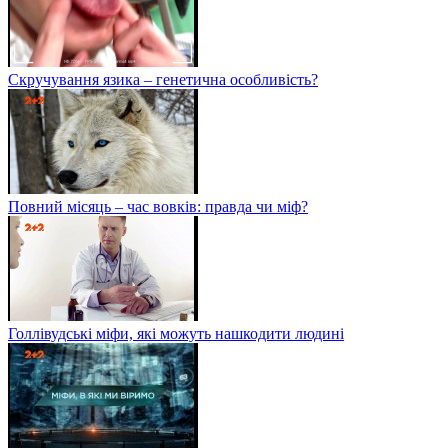
Скручування язика – генетична особливість?
Повний місяць – час вовків: правда чи міф?
Голлівудські міфи, які можуть нашкодити людині