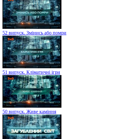
52 випуск. Змінись або помри
51 випуск. Кліматичні ігри
50 випуск. Живе каміння