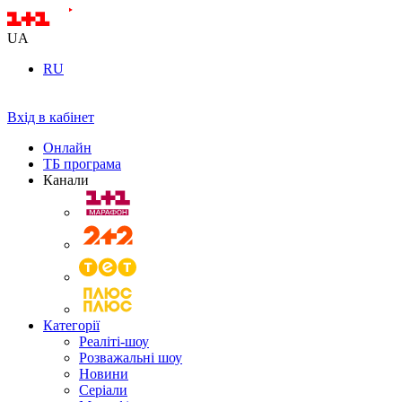
UA
RU
Вхід в кабінет
Онлайн
ТБ програма
Канали
Категорії
Реаліті-шоу
Розважальні шоу
Новини
Серіали