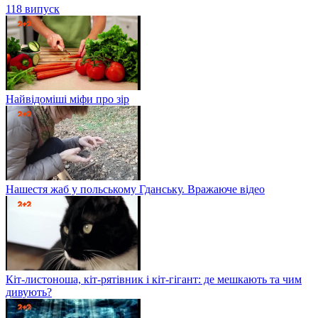
118 випуск
Найвідоміші міфи про зір
Нашестя жаб у польському Гданську. Вражаюче відео
Кіт-листоноша, кіт-рятівник і кіт-гігант: де мешкають та чим
дивують?