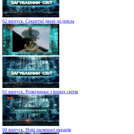
62 випуск. Секретні двері до пекла
61 випуск. Розвідники з інших світів
60 випуск. Нові таємниці океанів