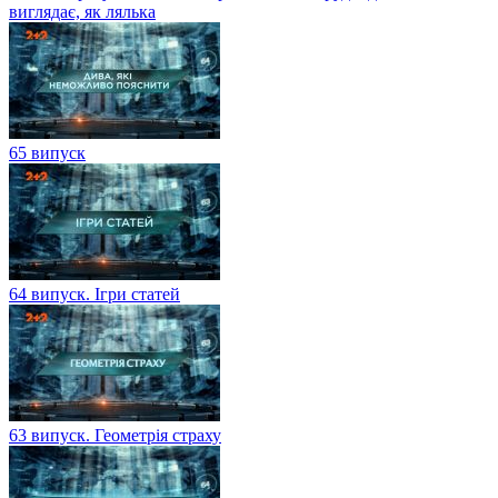
виглядає, як лялька
65 випуск
64 випуск. Ігри статей
63 випуск. Геометрія страху