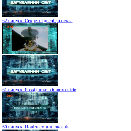
62 випуск. Секретні двері до пекла
61 випуск. Розвідники з інших світів
60 випуск. Нові таємниці океанів