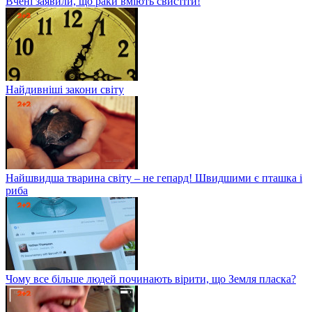
Вчені заявили, що раки вміють свистіти!
Найдивніші закони світу
Найшвидша тварина світу – не гепард! Швидшими є пташка і
риба
Чому все більше людей починають вірити, що Земля пласка?