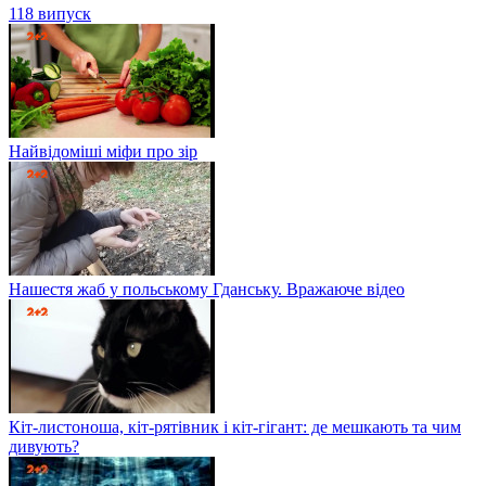
118 випуск
Найвідоміші міфи про зір
Нашестя жаб у польському Гданську. Вражаюче відео
Кіт-листоноша, кіт-рятівник і кіт-гігант: де мешкають та чим
дивують?