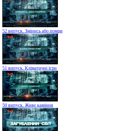
52 випуск. Змінись або помри
51 випуск. Кліматичні ігри
50 випуск. Живе каміння