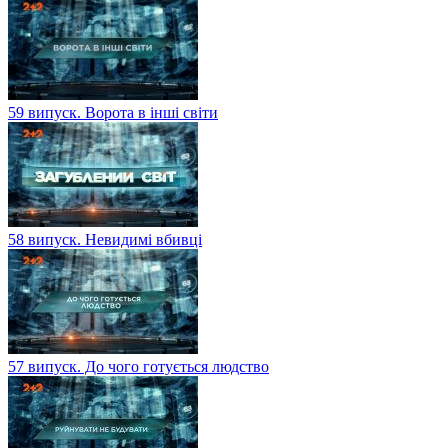
59 випуск. Ворота в інші світи
58 випуск. Невидимі вбивці
57 випуск. До чого готується людство