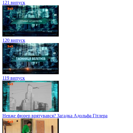
121 випуск
120 випуск
119 випуск
Невже фюрер врятувався? Загадка Адольфа Гітлера