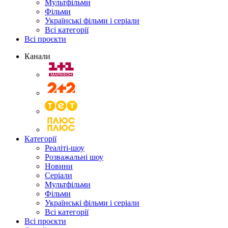
Мультфільми
Фільми
Українські фільми і серіали
Всі категорії
Всі проєкти
Канали
Категорії
Реаліті-шоу
Розважальні шоу
Новини
Серіали
Мультфільми
Фільми
Українські фільми і серіали
Всі категорії
Всі проєкти