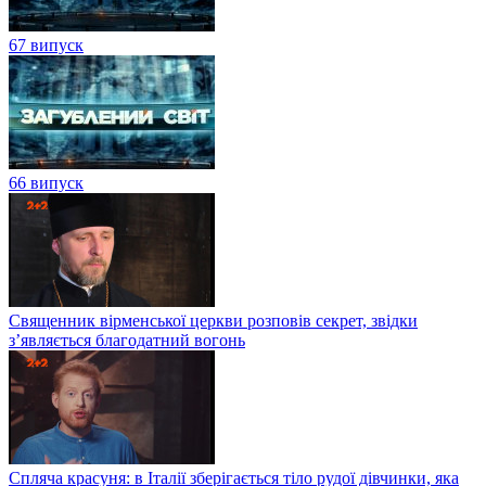
67 випуск
66 випуск
Священник вірменської церкви розповів секрет, звідки
з’являється благодатний вогонь
Спляча красуня: в Італії зберігається тіло рудої дівчинки, яка