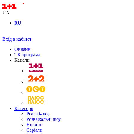
UA
RU
Вхід в кабінет
Онлайн
ТБ програма
Канали
Категорії
Реаліті-шоу
Розважальні шоу
Новини
Серіали