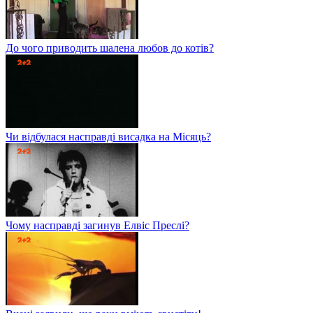
До чого приводить шалена любов до котів?
Чи відбулася насправді висадка на Місяць?
Чому насправді загинув Елвіс Преслі?