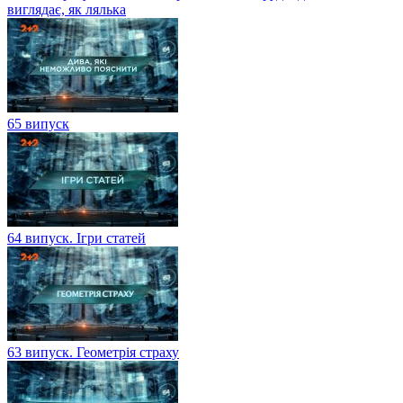
виглядає, як лялька
65 випуск
64 випуск. Ігри статей
63 випуск. Геометрія страху