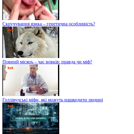
Скручування язика – генетична особливість?
Повний місяць – час вовків: правда чи міф?
Голлівудські міфи, які можуть нашкодити людині