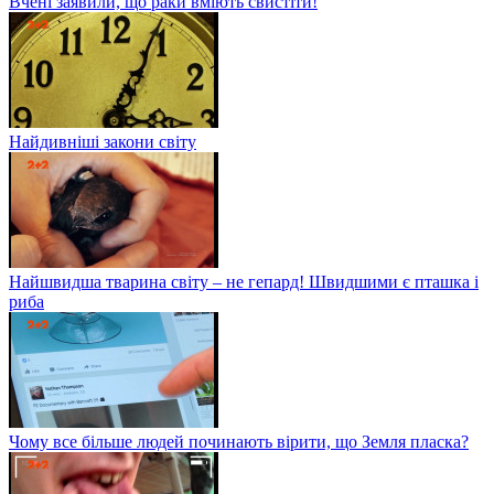
Вчені заявили, що раки вміють свистіти!
Найдивніші закони світу
Найшвидша тварина світу – не гепард! Швидшими є пташка і
риба
Чому все більше людей починають вірити, що Земля пласка?