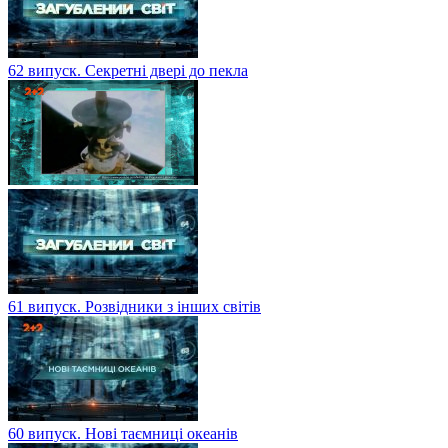
62 випуск. Секретні двері до пекла
61 випуск. Розвідники з інших світів
60 випуск. Нові таємниці океанів