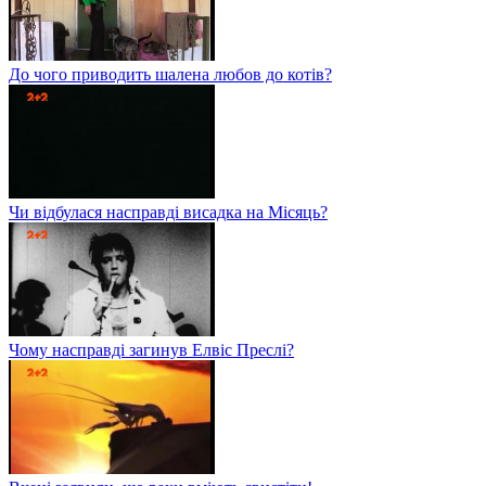
До чого приводить шалена любов до котів?
Чи відбулася насправді висадка на Місяць?
Чому насправді загинув Елвіс Преслі?