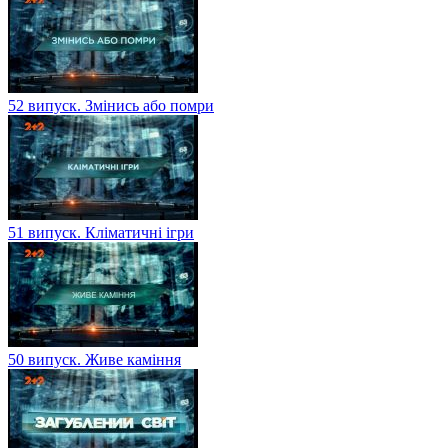
52 випуск. Змінись або помри
51 випуск. Кліматичні ігри
50 випуск. Живе каміння