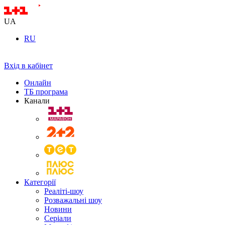
UA
RU
Вхід в кабінет
Онлайн
ТБ програма
Канали
Категорії
Реаліті-шоу
Розважальні шоу
Новини
Серіали