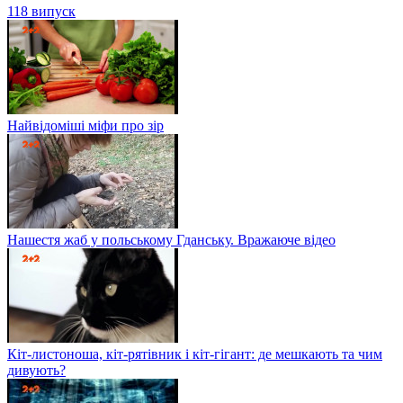
118 випуск
Найвідоміші міфи про зір
Нашестя жаб у польському Гданську. Вражаюче відео
Кіт-листоноша, кіт-рятівник і кіт-гігант: де мешкають та чим
дивують?