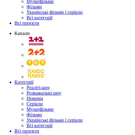
Мультфільми
Фільми
Українські фільми і серіали
Всі категорії
Всі проєкти
Канали
Категорії
Реаліті-шоу
Розважальні шоу
Новини
Серіали
Мультфільми
Фільми
Українські фільми і серіали
Всі категорії
Всі проєкти