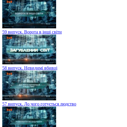
59 випуск. Ворота в інші світи
58 випуск. Невидимі вбивці
57 випуск. До чого готується людство