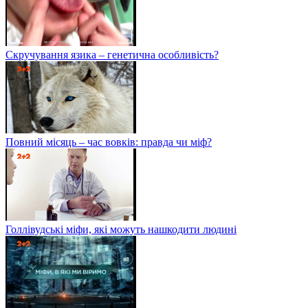
Скручування язика – генетична особливість?
Повний місяць – час вовків: правда чи міф?
Голлівудські міфи, які можуть нашкодити людині