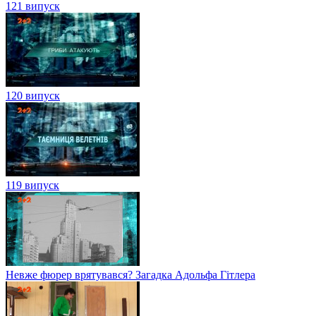
121 випуск
120 випуск
119 випуск
Невже фюрер врятувався? Загадка Адольфа Гітлера