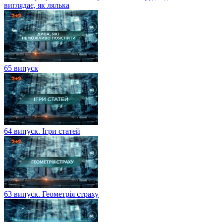
виглядає, як лялька
65 випуск
64 випуск. Ігри статей
63 випуск. Геометрія страху