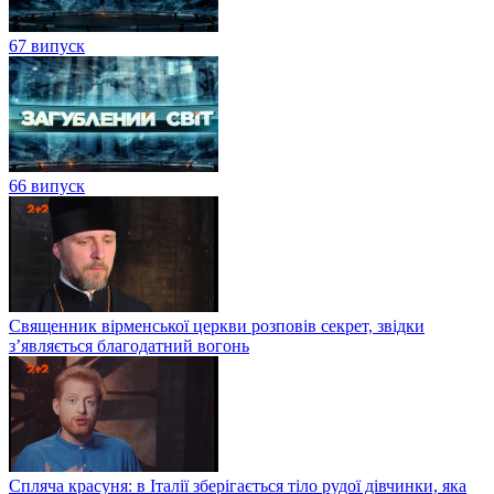
67 випуск
66 випуск
Священник вірменської церкви розповів секрет, звідки
з’являється благодатний вогонь
Спляча красуня: в Італії зберігається тіло рудої дівчинки, яка