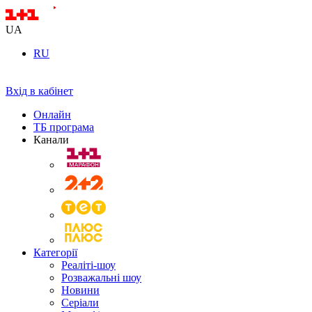
UA
RU
Вхід в кабінет
Онлайн
ТБ програма
Канали
Категорії
Реаліті-шоу
Розважальні шоу
Новини
Серіали