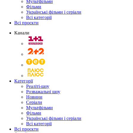
Мультфільми
Фільми
Українські фільми і серіали
Всі категорії
Всі проєкти
Канали
Категорії
Реаліті-шоу
Розважальні шоу
Новини
Серіали
Мультфільми
Фільми
Українські фільми і серіали
Всі категорії
Всі проєкти