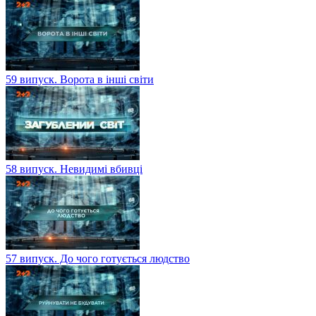
59 випуск. Ворота в інші світи
58 випуск. Невидимі вбивці
57 випуск. До чого готується людство