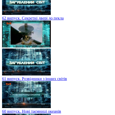
62 випуск. Секретні двері до пекла
61 випуск. Розвідники з інших світів
60 випуск. Нові таємниці океанів