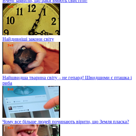
Вчені заявили, що раки вміють свистіти!
Найдивніші закони світу
Найшвидша тварина світу – не гепард! Швидшими є пташка і
риба
Чому все більше людей починають вірити, що Земля пласка?