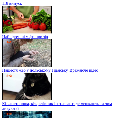
118 випуск
Найвідоміші міфи про зір
Нашестя жаб у польському Гданську. Вражаюче відео
Кіт-листоноша, кіт-рятівник і кіт-гігант: де мешкають та чим
дивують?