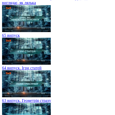
виглядає, як лялька
65 випуск
64 випуск. Ігри статей
63 випуск. Геометрія страху