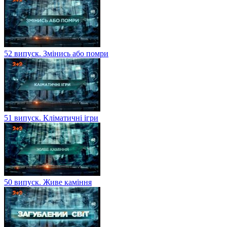
52 випуск. Змінись або помри
51 випуск. Кліматичні ігри
50 випуск. Живе каміння