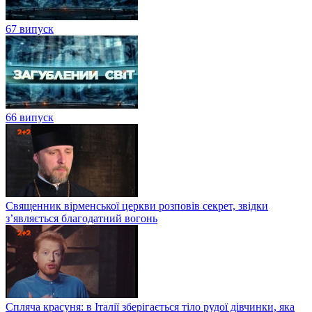
67 випуск
66 випуск
Священник вірменської церкви розповів секрет, звідки
з’являється благодатний вогонь
Спляча красуня: в Італії зберігається тіло рудої дівчинки, яка