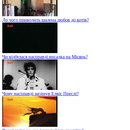
До чого приводить шалена любов до котів?
Чи відбулася насправді висадка на Місяць?
Чому насправді загинув Елвіс Преслі?