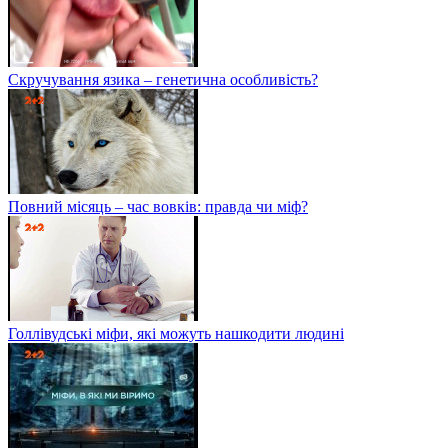
Скручування язика – генетична особливість?
Повний місяць – час вовків: правда чи міф?
Голлівудські міфи, які можуть нашкодити людині