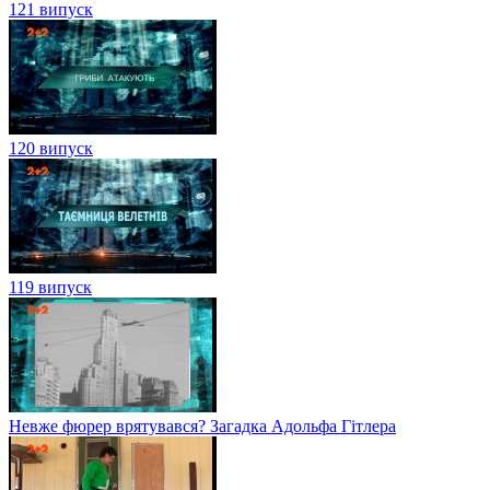
121 випуск
120 випуск
119 випуск
Невже фюрер врятувався? Загадка Адольфа Гітлера