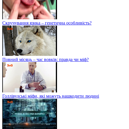
Скручування язика – генетична особливість?
Повний місяць – час вовків: правда чи міф?
Голлівудські міфи, які можуть нашкодити людині