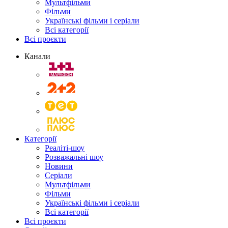
Мультфільми
Фільми
Українські фільми і серіали
Всі категорії
Всі проєкти
Канали
Категорії
Реаліті-шоу
Розважальні шоу
Новини
Серіали
Мультфільми
Фільми
Українські фільми і серіали
Всі категорії
Всі проєкти