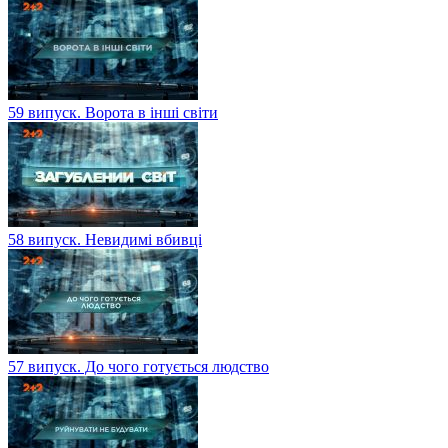
59 випуск. Ворота в інші світи
58 випуск. Невидимі вбивці
57 випуск. До чого готується людство