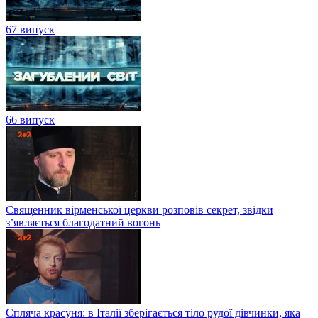
67 випуск
66 випуск
Священник вірменської церкви розповів секрет, звідки
з’являється благодатний вогонь
Спляча красуня: в Італії зберігається тіло рудої дівчинки, яка