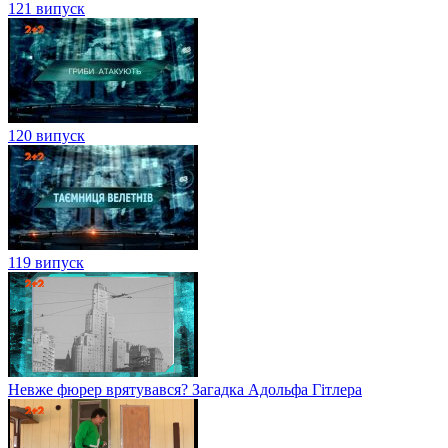
121 випуск
120 випуск
119 випуск
Невже фюрер врятувався? Загадка Адольфа Гітлера