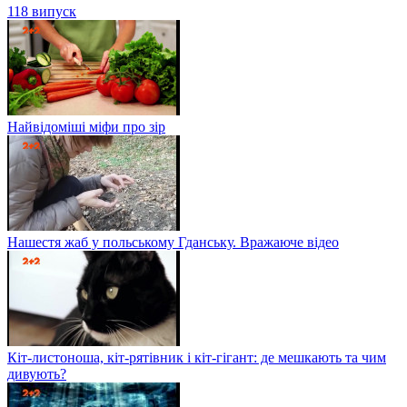
118 випуск
Найвідоміші міфи про зір
Нашестя жаб у польському Гданську. Вражаюче відео
Кіт-листоноша, кіт-рятівник і кіт-гігант: де мешкають та чим
дивують?