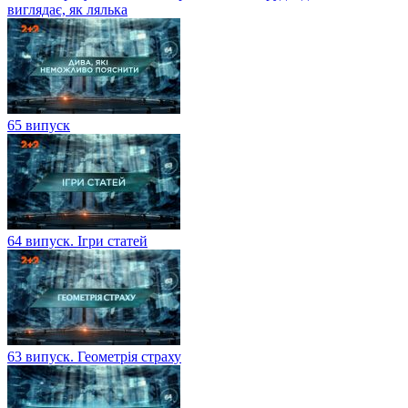
виглядає, як лялька
65 випуск
64 випуск. Ігри статей
63 випуск. Геометрія страху