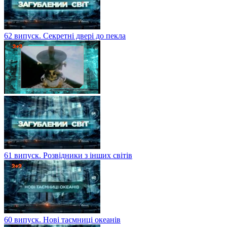
62 випуск. Секретні двері до пекла
61 випуск. Розвідники з інших світів
60 випуск. Нові таємниці океанів