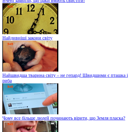
Вчені заявили, що раки вміють свистіти!
Найдивніші закони світу
Найшвидша тварина світу – не гепард! Швидшими є пташка і
риба
Чому все більше людей починають вірити, що Земля пласка?