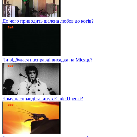
До чого приводить шалена любов до котів?
Чи відбулася насправді висадка на Місяць?
Чому насправді загинув Елвіс Преслі?