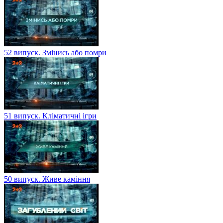
52 випуск. Змінись або помри
51 випуск. Кліматичні ігри
50 випуск. Живе каміння