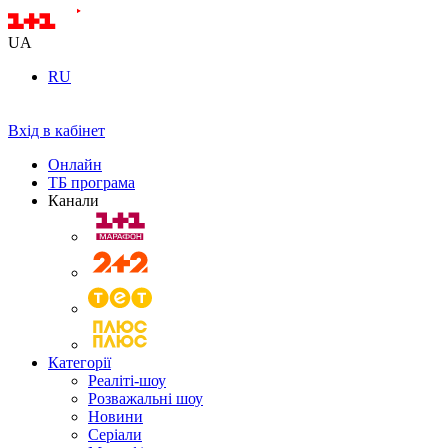
UA
RU
Вхід в кабінет
Онлайн
ТБ програма
Канали
Категорії
Реаліті-шоу
Розважальні шоу
Новини
Серіали