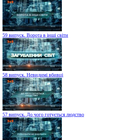
59 випуск. Ворота в інші світи
58 випуск. Невидимі вбивці
57 випуск. До чого готується людство