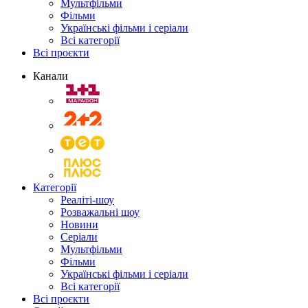
Мультфільми
Фільми
Українські фільми і серіали
Всі категорії
Всі проєкти
Канали
Категорії
Реаліті-шоу
Розважальні шоу
Новини
Серіали
Мультфільми
Фільми
Українські фільми і серіали
Всі категорії
Всі проєкти