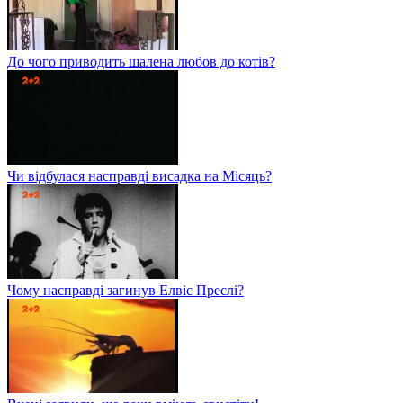
До чого приводить шалена любов до котів?
Чи відбулася насправді висадка на Місяць?
Чому насправді загинув Елвіс Преслі?