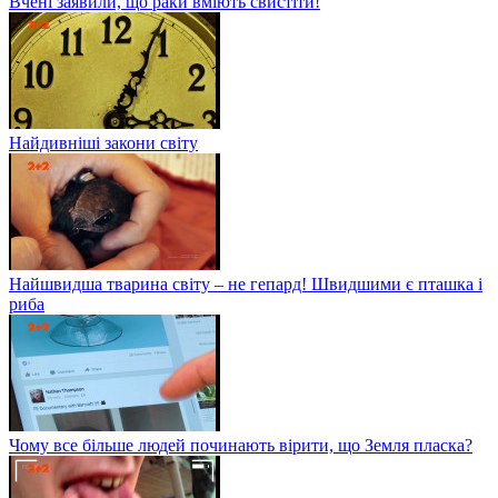
Вчені заявили, що раки вміють свистіти!
Найдивніші закони світу
Найшвидша тварина світу – не гепард! Швидшими є пташка і
риба
Чому все більше людей починають вірити, що Земля пласка?