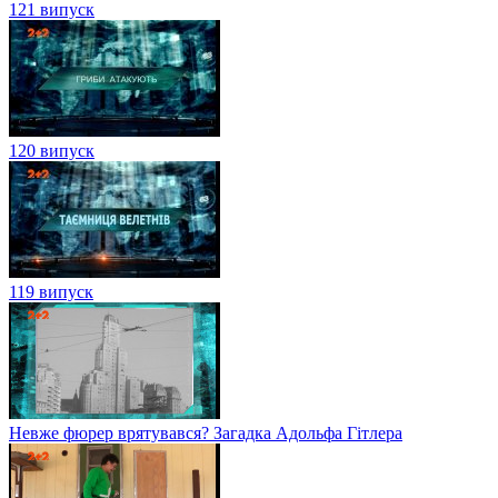
121 випуск
120 випуск
119 випуск
Невже фюрер врятувався? Загадка Адольфа Гітлера