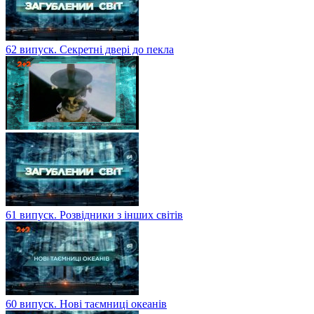
62 випуск. Секретні двері до пекла
61 випуск. Розвідники з інших світів
60 випуск. Нові таємниці океанів