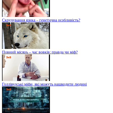
Скручування язика – генетична особливість?
Повний місяць – час вовків: правда чи міф?
Голлівудські міфи, які можуть нашкодити людині