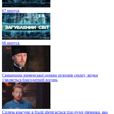
67 випуск
66 випуск
Священник вірменської церкви розповів секрет, звідки
з’являється благодатний вогонь
Спляча красуня: в Італії зберігається тіло рудої дівчинки, яка