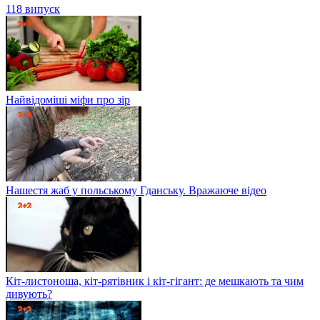
118 випуск
Найвідоміші міфи про зір
Нашестя жаб у польському Гданську. Вражаюче відео
Кіт-листоноша, кіт-рятівник і кіт-гігант: де мешкають та чим
дивують?