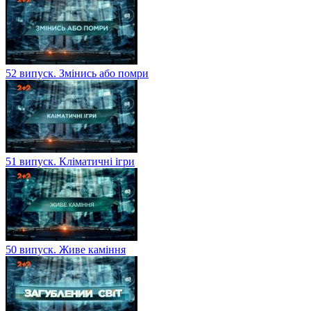
52 випуск. Змінись або помри
51 випуск. Кліматичні ігри
50 випуск. Живе каміння