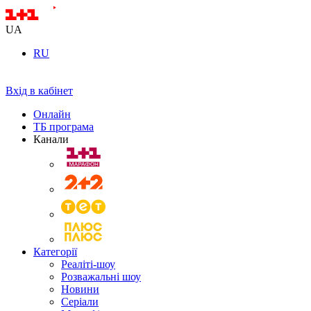
UA
RU
Вхід в кабінет
Онлайн
ТБ програма
Канали
Категорії
Реаліті-шоу
Розважальні шоу
Новини
Серіали