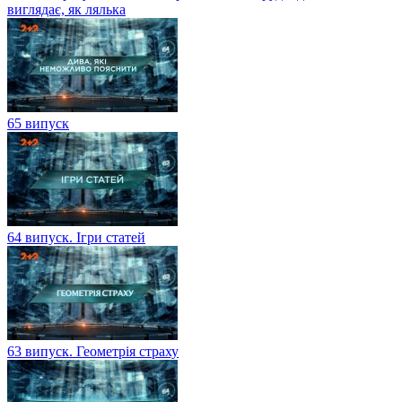
виглядає, як лялька
65 випуск
64 випуск. Ігри статей
63 випуск. Геометрія страху