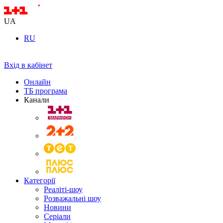
UA
RU
Вхід в кабінет
Онлайн
ТБ програма
Канали
Категорії
Реаліті-шоу
Розважальні шоу
Новини
Серіали