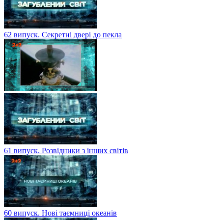
62 випуск. Секретні двері до пекла
61 випуск. Розвідники з інших світів
60 випуск. Нові таємниці океанів