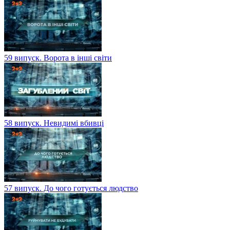
59 випуск. Ворота в інші світи
58 випуск. Невидимі вбивці
57 випуск. До чого готується людство