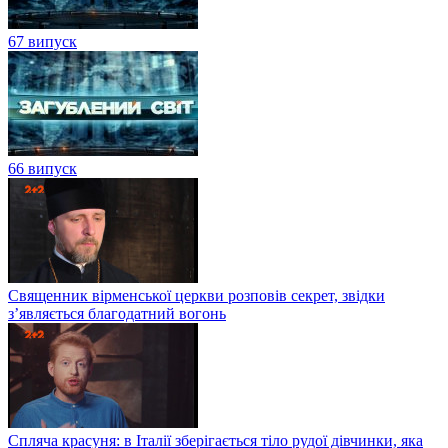
67 випуск
66 випуск
Священник вірменської церкви розповів секрет, звідки
з’являється благодатний вогонь
Спляча красуня: в Італії зберігається тіло рудої дівчинки, яка