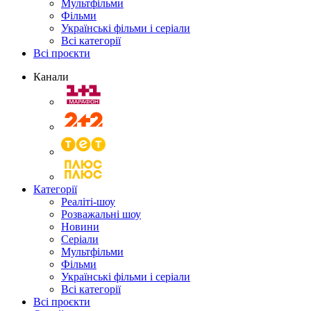
Мультфільми
Фільми
Українські фільми і серіали
Всі категорії
Всі проєкти
Канали
Категорії
Реаліті-шоу
Розважальні шоу
Новини
Серіали
Мультфільми
Фільми
Українські фільми і серіали
Всі категорії
Всі проєкти