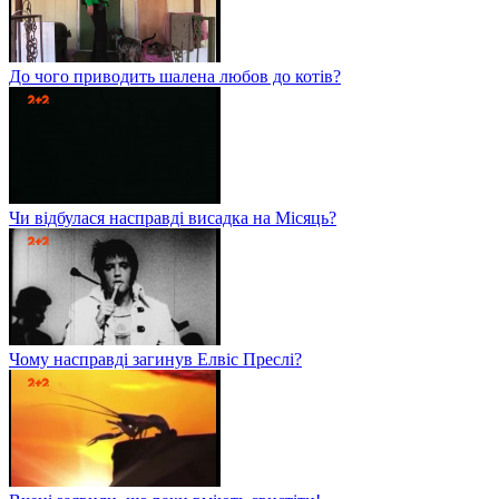
До чого приводить шалена любов до котів?
Чи відбулася насправді висадка на Місяць?
Чому насправді загинув Елвіс Преслі?