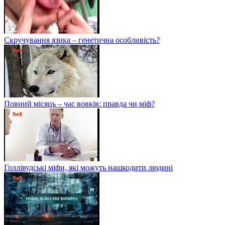
Скручування язика – генетична особливість?
Повний місяць – час вовків: правда чи міф?
Голлівудські міфи, які можуть нашкодити людині