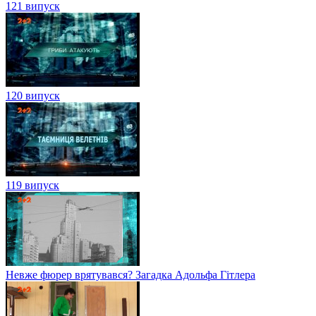
121 випуск
120 випуск
119 випуск
Невже фюрер врятувався? Загадка Адольфа Гітлера