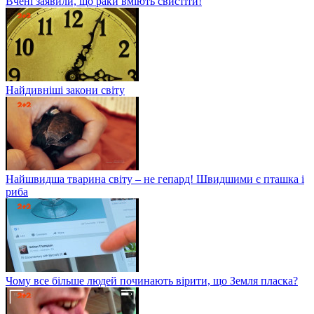
Вчені заявили, що раки вміють свистіти!
Найдивніші закони світу
Найшвидша тварина світу – не гепард! Швидшими є пташка і
риба
Чому все більше людей починають вірити, що Земля пласка?