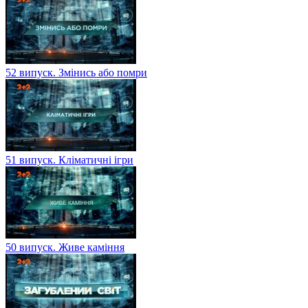
52 випуск. Змінись або помри
51 випуск. Кліматичні ігри
50 випуск. Живе каміння