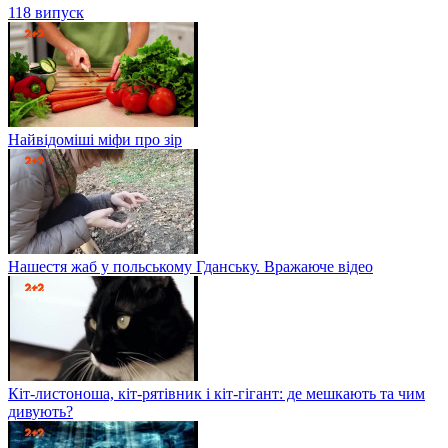
118 випуск
Найвідоміші міфи про зір
Нашестя жаб у польському Гданську. Вражаюче відео
Кіт-листоноша, кіт-рятівник і кіт-гігант: де мешкають та чим
дивують?