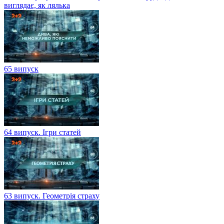
виглядає, як лялька
65 випуск
64 випуск. Ігри статей
63 випуск. Геометрія страху