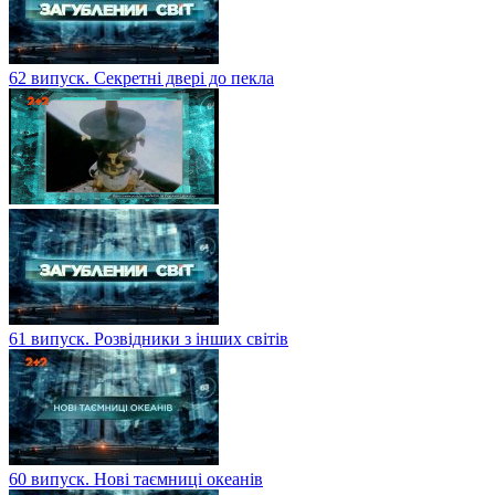
62 випуск. Секретні двері до пекла
61 випуск. Розвідники з інших світів
60 випуск. Нові таємниці океанів