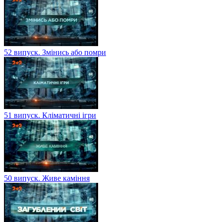
52 випуск. Змінись або помри
51 випуск. Кліматичні ігри
50 випуск. Живе каміння