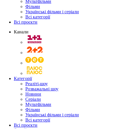
Мультфільми
Фільми
Українські фільми і серіали
Всі категорії
Всі проєкти
Канали
Категорії
Реаліті-шоу
Розважальні шоу
Новини
Серіали
Мультфільми
Фільми
Українські фільми і серіали
Всі категорії
Всі проєкти