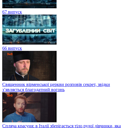
67 випуск
66 випуск
Священник вірменської церкви розповів секрет, звідки
з’являється благодатний вогонь
Спляча красуня: в Італії зберігається тіло рудої дівчинки, яка