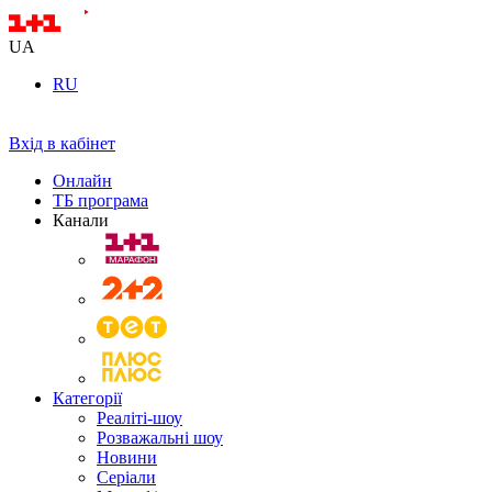
UA
RU
Вхід в кабінет
Онлайн
ТБ програма
Канали
Категорії
Реаліті-шоу
Розважальні шоу
Новини
Серіали