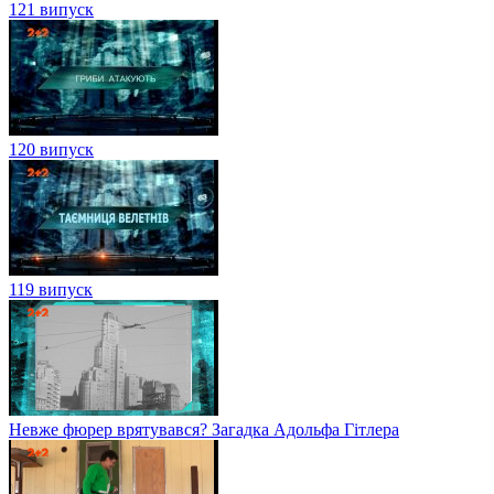
121 випуск
120 випуск
119 випуск
Невже фюрер врятувався? Загадка Адольфа Гітлера