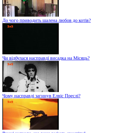
До чого приводить шалена любов до котів?
Чи відбулася насправді висадка на Місяць?
Чому насправді загинув Елвіс Преслі?