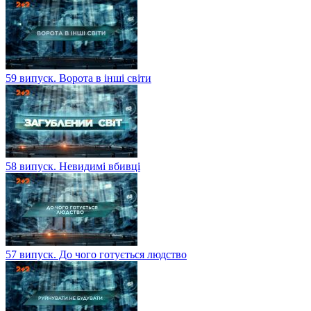
59 випуск. Ворота в інші світи
58 випуск. Невидимі вбивці
57 випуск. До чого готується людство