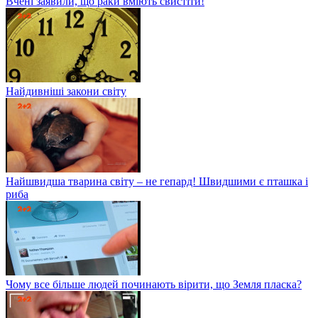
Вчені заявили, що раки вміють свистіти!
Найдивніші закони світу
Найшвидша тварина світу – не гепард! Швидшими є пташка і
риба
Чому все більше людей починають вірити, що Земля пласка?