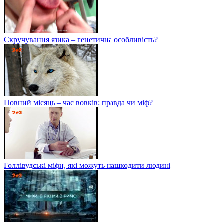
Скручування язика – генетична особливість?
Повний місяць – час вовків: правда чи міф?
Голлівудські міфи, які можуть нашкодити людині