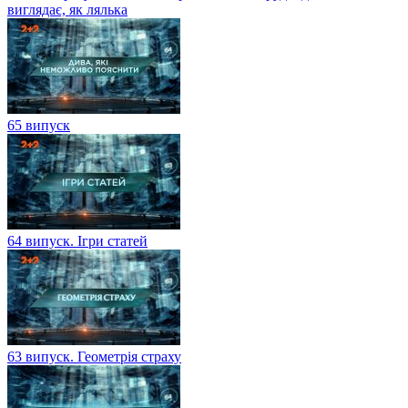
виглядає, як лялька
65 випуск
64 випуск. Ігри статей
63 випуск. Геометрія страху