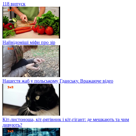
118 випуск
Найвідоміші міфи про зір
Нашестя жаб у польському Гданську. Вражаюче відео
Кіт-листоноша, кіт-рятівник і кіт-гігант: де мешкають та чим
дивують?