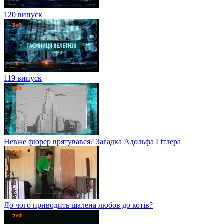
120 випуск
119 випуск
Невже фюрер врятувався? Загадка Адольфа Гітлера
До чого приводить шалена любов до котів?