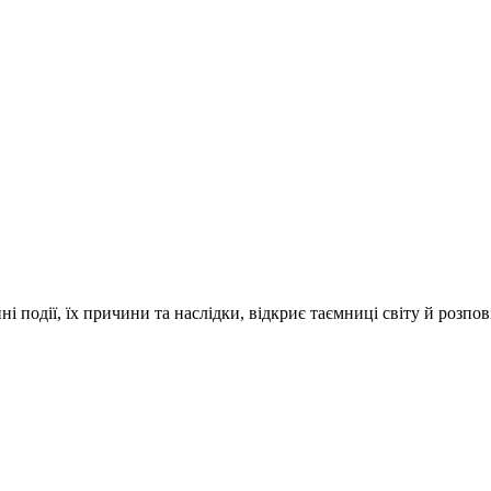
і події, їх причини та наслідки, відкриє таємниці світу й розпо