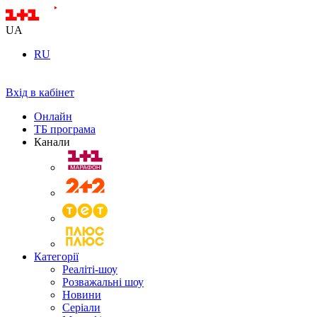
UA
RU
Вхід в кабінет
Онлайн
ТБ програма
Канали
Категорії
Реаліті-шоу
Розважальні шоу
Новини
Серіали