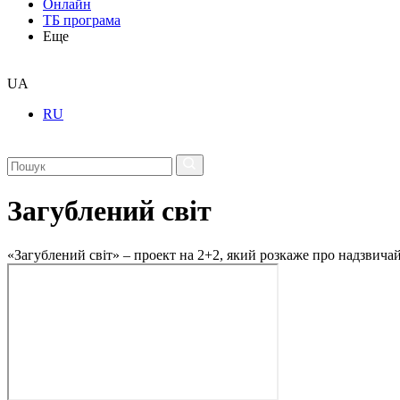
Онлайн
ТБ програма
Еще
UA
RU
Загублений світ
«Загублений світ» – проект на 2+2, який розкаже про надзвичайн