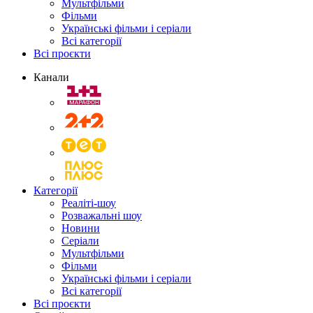
Мультфільми
Фільми
Українські фільми і серіали
Всі категорії
Всі проєкти
Канали
Категорії
Реаліті-шоу
Розважальні шоу
Новини
Серіали
Мультфільми
Фільми
Українські фільми і серіали
Всі категорії
Всі проєкти