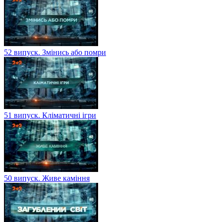
52 випуск. Змінись або помри
51 випуск. Кліматичні ігри
50 випуск. Живе каміння