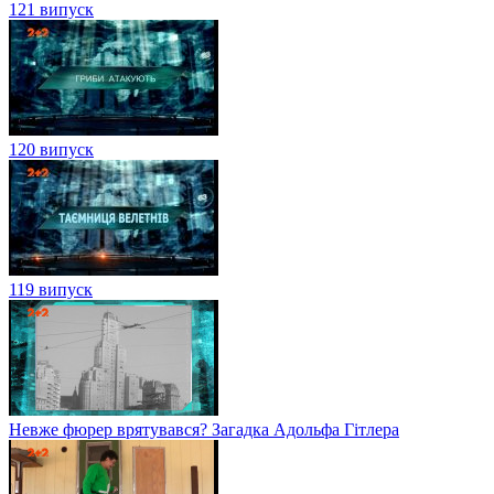
121 випуск
120 випуск
119 випуск
Невже фюрер врятувався? Загадка Адольфа Гітлера