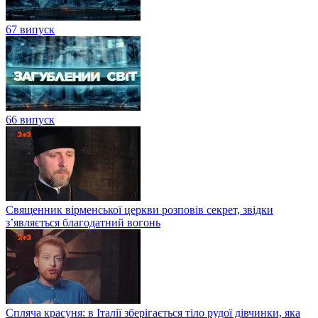
67 випуск
66 випуск
Священник вірменської церкви розповів секрет, звідки
з’являється благодатний вогонь
Спляча красуня: в Італії зберігається тіло рудої дівчинки, яка