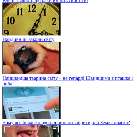
Вчені заявили, що раки вміють свистіти!
Найдивніші закони світу
Найшвидша тварина світу – не гепард! Швидшими є пташка і
риба
Чому все більше людей починають вірити, що Земля пласка?