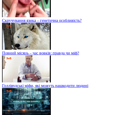
Скручування язика – генетична особливість?
Повний місяць – час вовків: правда чи міф?
Голлівудські міфи, які можуть нашкодити людині