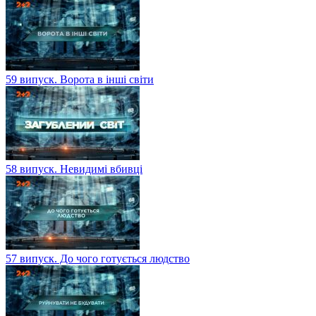
59 випуск. Ворота в інші світи
58 випуск. Невидимі вбивці
57 випуск. До чого готується людство