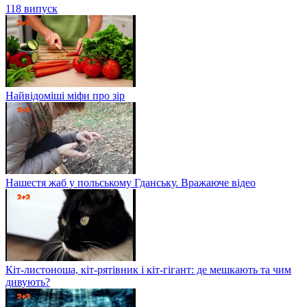
118 випуск
Найвідоміші міфи про зір
Нашестя жаб у польському Гданську. Вражаюче відео
Кіт-листоноша, кіт-рятівник і кіт-гігант: де мешкають та чим
дивують?