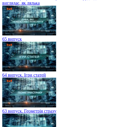
виглядає, як лялька
65 випуск
64 випуск. Ігри статей
63 випуск. Геометрія страху