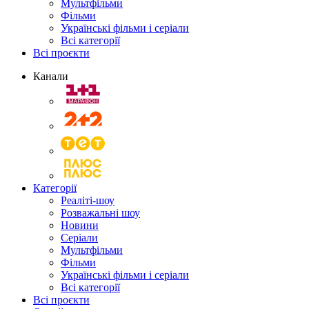
Мультфільми
Фільми
Українські фільми і серіали
Всі категорії
Всі проєкти
Канали
Категорії
Реаліті-шоу
Розважальні шоу
Новини
Серіали
Мультфільми
Фільми
Українські фільми і серіали
Всі категорії
Всі проєкти