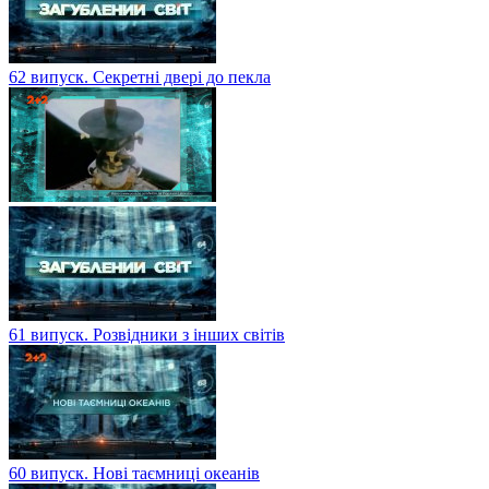
62 випуск. Секретні двері до пекла
61 випуск. Розвідники з інших світів
60 випуск. Нові таємниці океанів