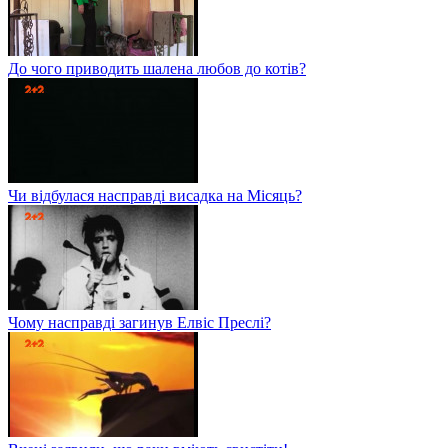
До чого приводить шалена любов до котів?
Чи відбулася насправді висадка на Місяць?
Чому насправді загинув Елвіс Преслі?