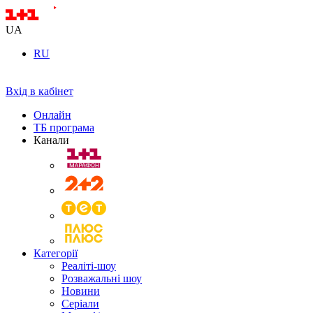
UA
RU
Вхід в кабінет
Онлайн
ТБ програма
Канали
Категорії
Реаліті-шоу
Розважальні шоу
Новини
Серіали