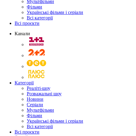
Мультфільми
Фільми
Українські фільми і серіали
Всі категорії
Всі проєкти
Канали
Категорії
Реаліті-шоу
Розважальні шоу
Новини
Серіали
Мультфільми
Фільми
Українські фільми і серіали
Всі категорії
Всі проєкти