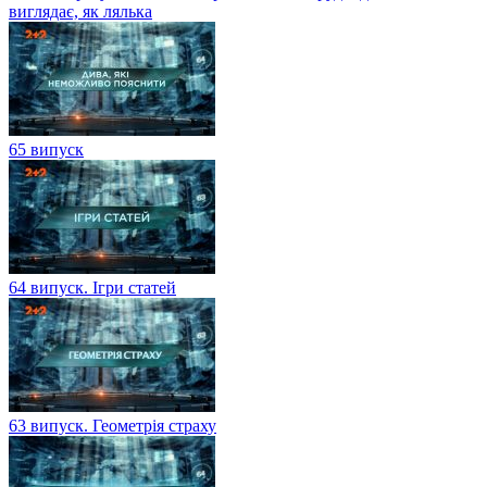
виглядає, як лялька
65 випуск
64 випуск. Ігри статей
63 випуск. Геометрія страху