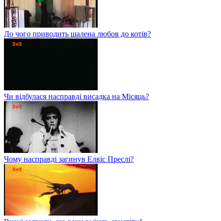
До чого приводить шалена любов до котів?
Чи відбулася насправді висадка на Місяць?
Чому насправді загинув Елвіс Преслі?