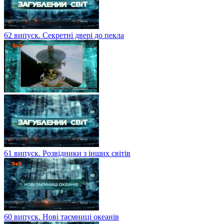
62 випуск. Секретні двері до пекла
61 випуск. Розвідники з інших світів
60 випуск. Нові таємниці океанів