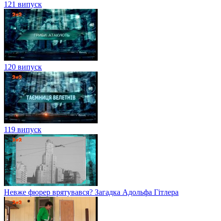
121 випуск
120 випуск
119 випуск
Невже фюрер врятувався? Загадка Адольфа Гітлера