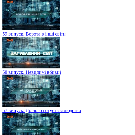
59 випуск. Ворота в інші світи
58 випуск. Невидимі вбивці
57 випуск. До чого готується людство