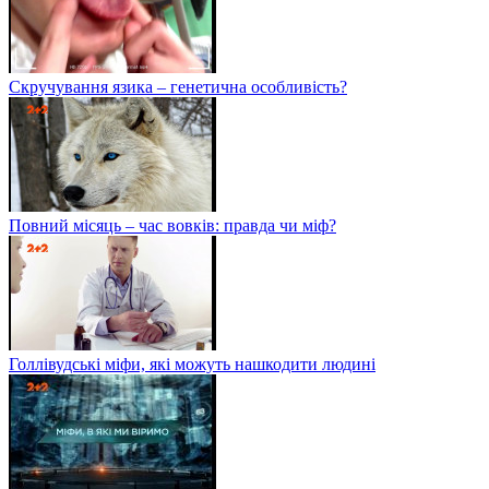
Скручування язика – генетична особливість?
Повний місяць – час вовків: правда чи міф?
Голлівудські міфи, які можуть нашкодити людині