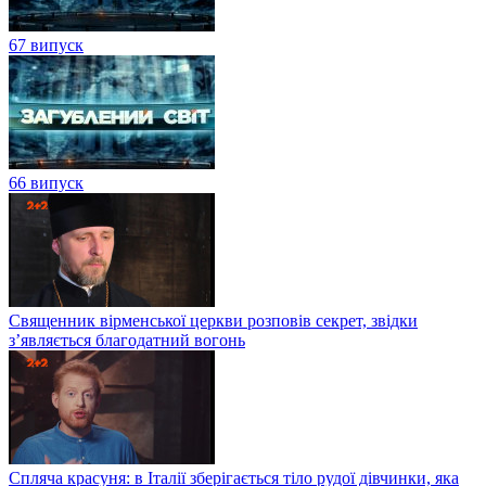
67 випуск
66 випуск
Священник вірменської церкви розповів секрет, звідки
з’являється благодатний вогонь
Спляча красуня: в Італії зберігається тіло рудої дівчинки, яка