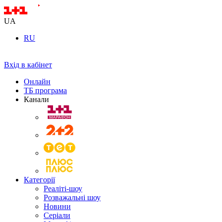
UA
RU
Вхід в кабінет
Онлайн
ТБ програма
Канали
Категорії
Реаліті-шоу
Розважальні шоу
Новини
Серіали