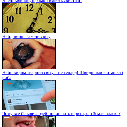
Вчені заявили, що раки вміють свистіти!
Найдивніші закони світу
Найшвидша тварина світу – не гепард! Швидшими є пташка і
риба
Чому все більше людей починають вірити, що Земля пласка?