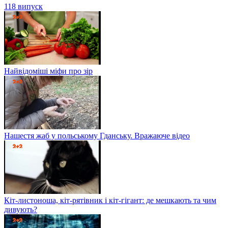
118 випуск
Найвідоміші міфи про зір
Нашестя жаб у польському Гданську. Вражаюче відео
Кіт-листоноша, кіт-рятівник і кіт-гігант: де мешкають та чим
дивують?