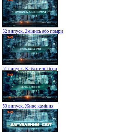
52 випуск. Змінись або помри
51 випуск. Кліматичні ігри
50 випуск. Живе каміння