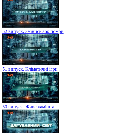
52 випуск. Змінись або помри
51 випуск. Кліматичні ігри
50 випуск. Живе каміння