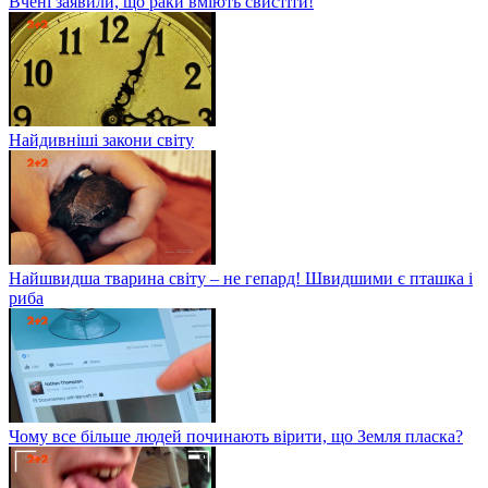
Вчені заявили, що раки вміють свистіти!
Найдивніші закони світу
Найшвидша тварина світу – не гепард! Швидшими є пташка і
риба
Чому все більше людей починають вірити, що Земля пласка?