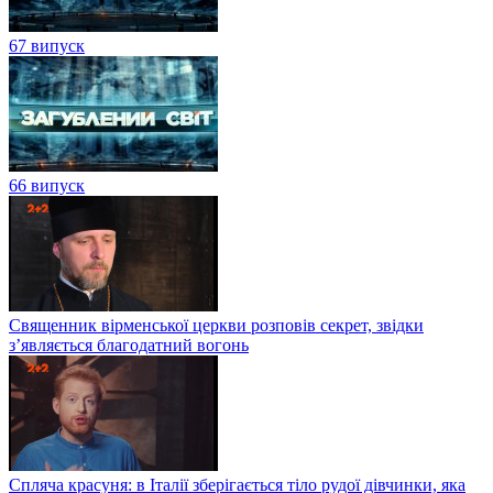
67 випуск
66 випуск
Священник вірменської церкви розповів секрет, звідки
з’являється благодатний вогонь
Спляча красуня: в Італії зберігається тіло рудої дівчинки, яка