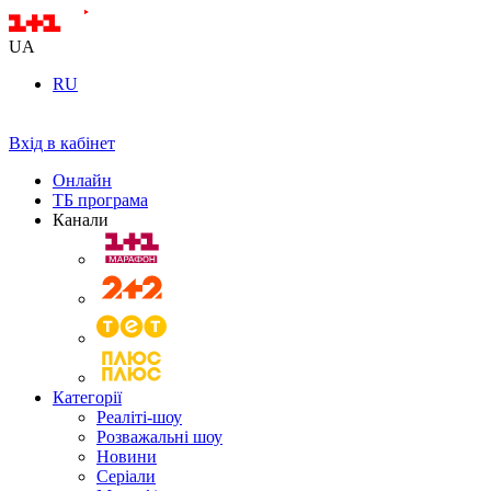
UA
RU
Вхід в кабінет
Онлайн
ТБ програма
Канали
Категорії
Реаліті-шоу
Розважальні шоу
Новини
Серіали