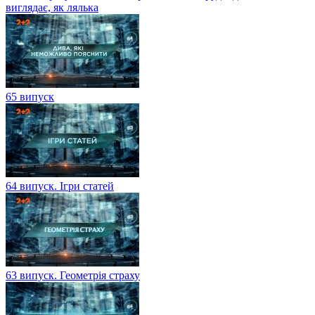
виглядає, як лялька
65 випуск
64 випуск. Ігри статей
63 випуск. Геометрія страху