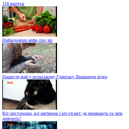
118 випуск
Найвідоміші міфи про зір
Нашестя жаб у польському Гданську. Вражаюче відео
Кіт-листоноша, кіт-рятівник і кіт-гігант: де мешкають та чим
дивують?