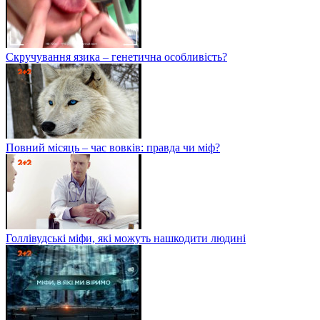
Скручування язика – генетична особливість?
Повний місяць – час вовків: правда чи міф?
Голлівудські міфи, які можуть нашкодити людині