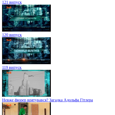
121 випуск
120 випуск
119 випуск
Невже фюрер врятувався? Загадка Адольфа Гітлера