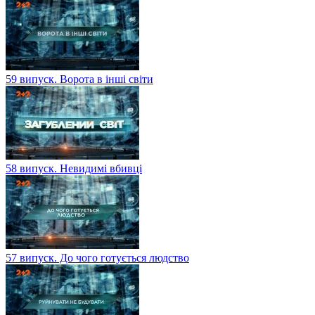
59 випуск. Ворота в інші світи
58 випуск. Невидимі вбивці
57 випуск. До чого готується людство