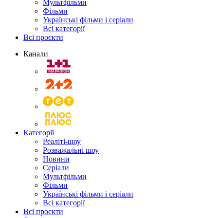
Мультфільми
Фільми
Українські фільми і серіали
Всі категорії
Всі проєкти
Канали
Категорії
Реаліті-шоу
Розважальні шоу
Новини
Серіали
Мультфільми
Фільми
Українські фільми і серіали
Всі категорії
Всі проєкти