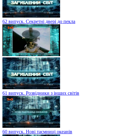
62 випуск. Секретні двері до пекла
61 випуск. Розвідники з інших світів
60 випуск. Нові таємниці океанів