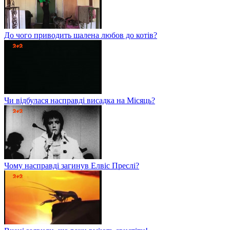
До чого приводить шалена любов до котів?
Чи відбулася насправді висадка на Місяць?
Чому насправді загинув Елвіс Преслі?