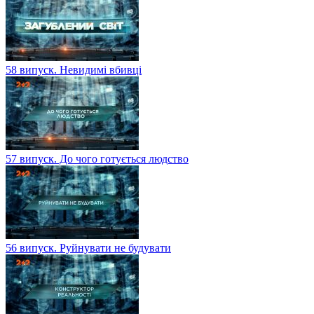
58 випуск. Невидимі вбивці
57 випуск. До чого готується людство
56 випуск. Руйнувати не будувати