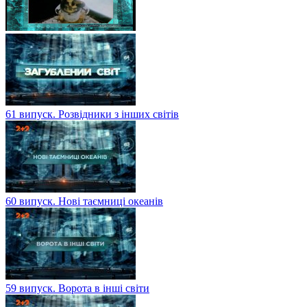
61 випуск. Розвідники з інших світів
60 випуск. Нові таємниці океанів
59 випуск. Ворота в інші світи