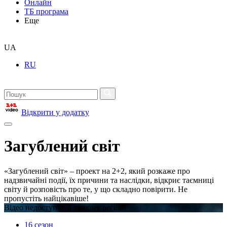
Онлайн
ТБ програма
Еще
UA
RU
Відкрити у додатку
Загублений світ
«Загублений світ» – проект на 2+2, який розкаже про
надзвичайні події, їх причини та наслідки, відкриє таємниці
світу й розповість про те, у що складно повірити. Не
пропустіть найцікавіше!
Відео недоступне в вашому регіоні
16 сезон