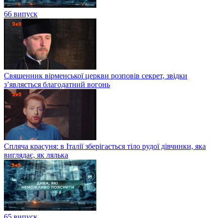
66 випуск
Священник вірменської церкви розповів секрет, звідки
з’являється благодатний вогонь
Спляча красуня: в Італії зберігається тіло рудої дівчинки, яка
виглядає, як лялька
65 випуск