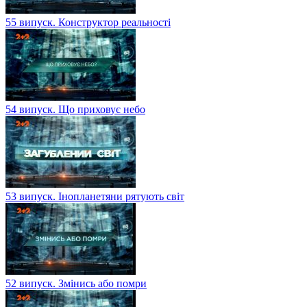
55 випуск. Конструктор реальності
54 випуск. Що приховує небо
53 випуск. Інопланетяни рятують світ
52 випуск. Змінись або помри