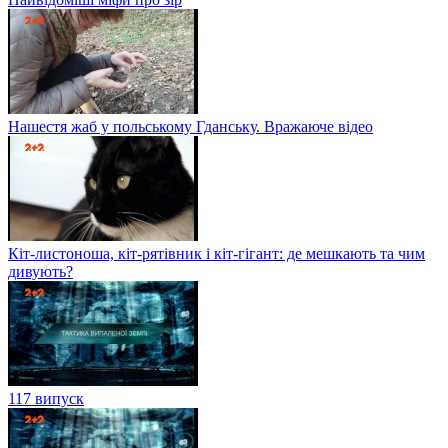
Нашестя жаб у польському Гданську. Вражаюче відео
Кіт-листоноша, кіт-рятівник і кіт-гігант: де мешкають та чим
дивують?
117 випуск