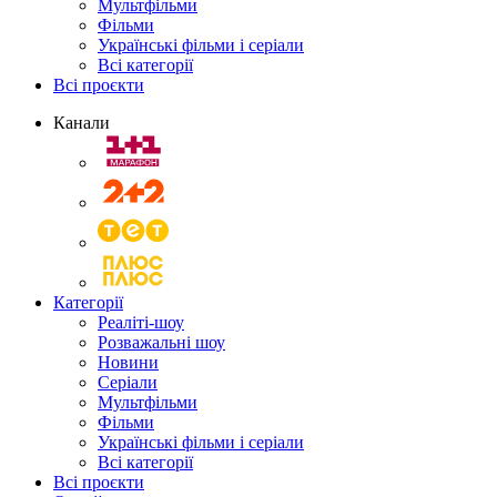
Мультфільми
Фільми
Українські фільми і серіали
Всі категорії
Всі проєкти
Канали
Категорії
Реаліті-шоу
Розважальні шоу
Новини
Серіали
Мультфільми
Фільми
Українські фільми і серіали
Всі категорії
Всі проєкти