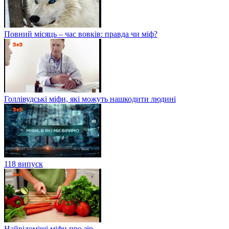
Повний місяць – час вовків: правда чи міф?
Голлівудські міфи, які можуть нашкодити людині
118 випуск
Найвідоміші міфи про зір