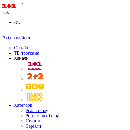
UA
RU
Вхід в кабінет
Онлайн
ТБ програма
Канали
Категорії
Реаліті-шоу
Розважальні шоу
Новини
Серіали