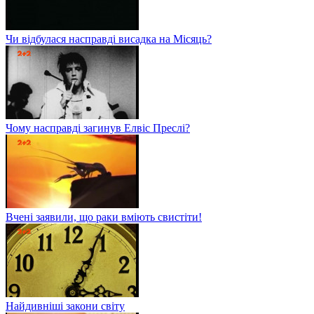
Чи відбулася насправді висадка на Місяць?
Чому насправді загинув Елвіс Преслі?
Вчені заявили, що раки вміють свистіти!
Найдивніші закони світу