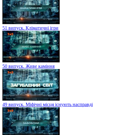
51 випуск. Кліматичні ігри
50 випуск. Живе каміння
49 випуск. Міфічні місця існують насправді