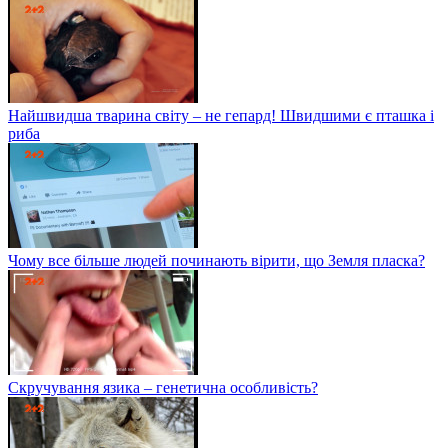
Найшвидша тварина світу – не гепард! Швидшими є пташка і
риба
Чому все більше людей починають вірити, що Земля пласка?
Скручування язика – генетична особливість?