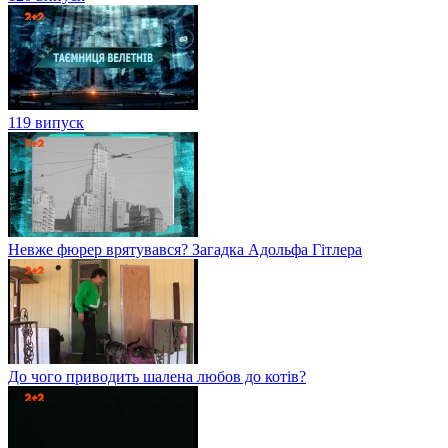
119 випуск
Невже фюрер врятувався? Загадка Адольфа Гітлера
До чого приводить шалена любов до котів?