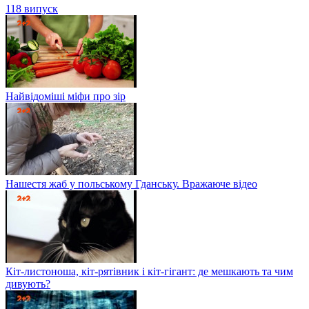
118 випуск
Найвідоміші міфи про зір
Нашестя жаб у польському Гданську. Вражаюче відео
Кіт-листоноша, кіт-рятівник і кіт-гігант: де мешкають та чим
дивують?