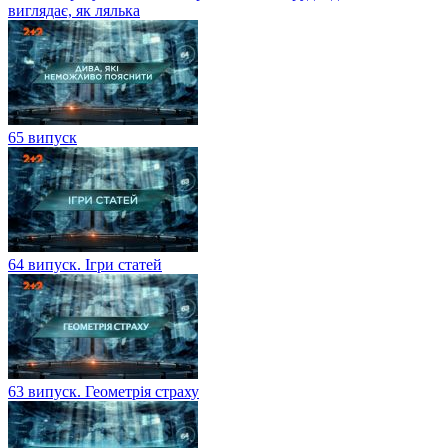
виглядає, як лялька
65 випуск
64 випуск. Ігри статей
63 випуск. Геометрія страху