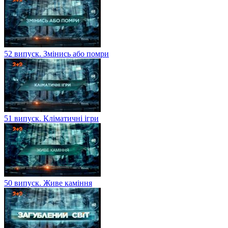
52 випуск. Змінись або помри
51 випуск. Кліматичні ігри
50 випуск. Живе каміння