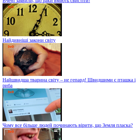
Вчені заявили, що раки вміють свистіти!
Найдивніші закони світу
Найшвидша тварина світу – не гепард! Швидшими є пташка і
риба
Чому все більше людей починають вірити, що Земля пласка?