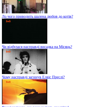
До чого приводить шалена любов до котів?
Чи відбулася насправді висадка на Місяць?
Чому насправді загинув Елвіс Преслі?