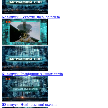
62 випуск. Секретні двері до пекла
61 випуск. Розвідники з інших світів
60 випуск. Нові таємниці океанів