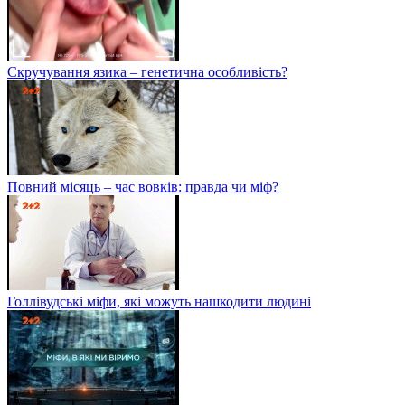
Скручування язика – генетична особливість?
Повний місяць – час вовків: правда чи міф?
Голлівудські міфи, які можуть нашкодити людині