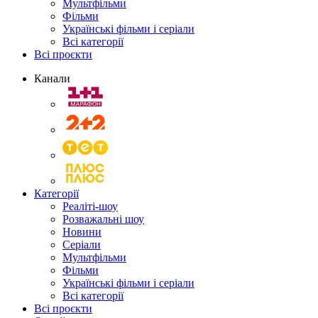
Мультфільми
Фільми
Українські фільми і серіали
Всі категорії
Всі проєкти
Канали
Категорії
Реаліті-шоу
Розважальні шоу
Новини
Серіали
Мультфільми
Фільми
Українські фільми і серіали
Всі категорії
Всі проєкти