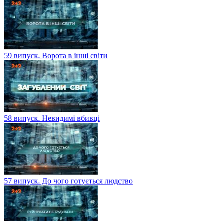
59 випуск. Ворота в інші світи
58 випуск. Невидимі вбивці
57 випуск. До чого готується людство