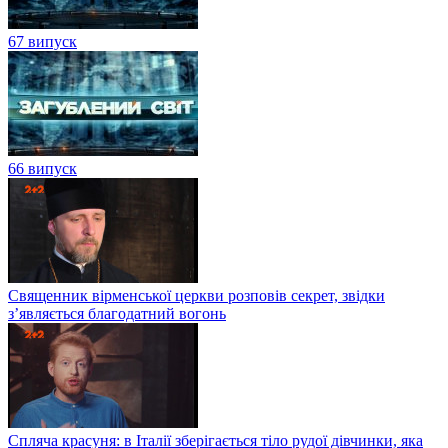
67 випуск
66 випуск
Священник вірменської церкви розповів секрет, звідки
з’являється благодатний вогонь
Спляча красуня: в Італії зберігається тіло рудої дівчинки, яка