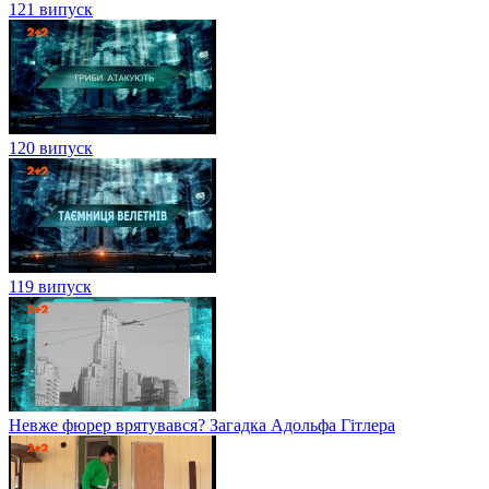
121 випуск
120 випуск
119 випуск
Невже фюрер врятувався? Загадка Адольфа Гітлера