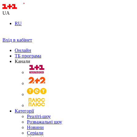
UA
RU
Вхід в кабінет
Онлайн
ТБ програма
Канали
Категорії
Реаліті-шоу
Розважальні шоу
Новини
Серіали