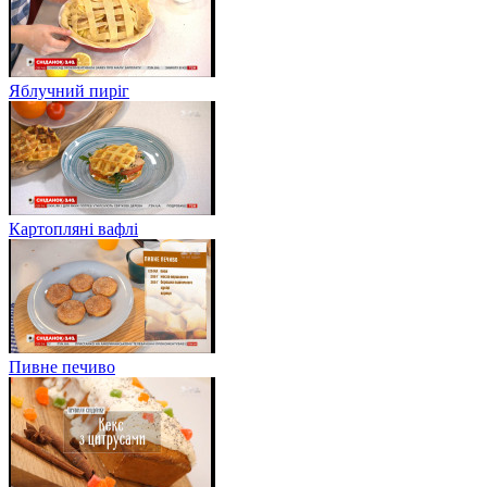
Яблучний пиріг
Картопляні вафлі
Пивне печиво