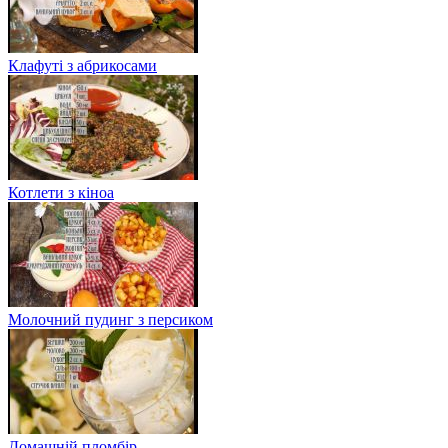
Клафуті з абрикосами
Котлети з кіноа
Молочний пудинг з персиком
Домашній пломбір