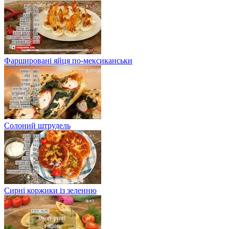
Фаршировані яйця по-мексиканськи
Солоний штрудель
Сирні коржики із зеленню