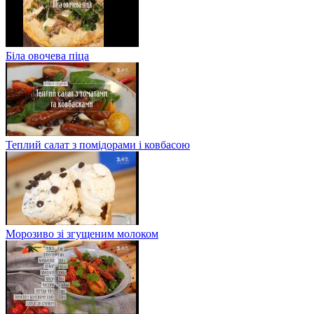
Біла овочева піца
Теплий салат з помідорами і ковбасою
Морозиво зі згущеним молоком