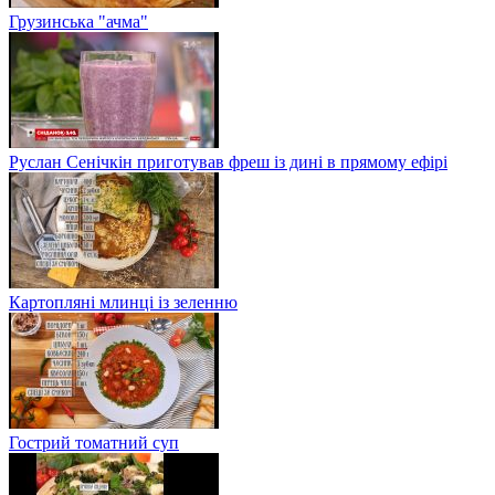
Грузинська "ачма"
Руслан Сенічкін приготував фреш із дині в прямому ефірі
Картопляні млинці із зеленню
Гострий томатний суп