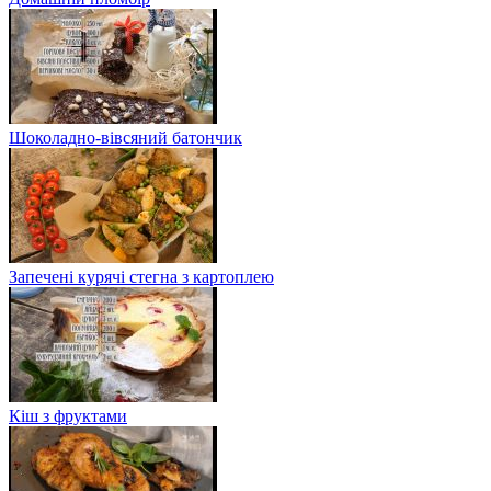
Шоколадно-вівсяний батончик
Запечені курячі стегна з картоплею
Кіш з фруктами