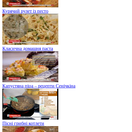
Курячий рулет із песто
Класична домашня паста
Капустяна піца – рецепти Сенічкіна
Пісні грибні котлети