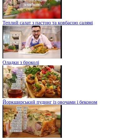
Теплий салат з пастою та ковбасою салямі
Оладки з броколі
Йоркширський пудинг із овочами і беконом