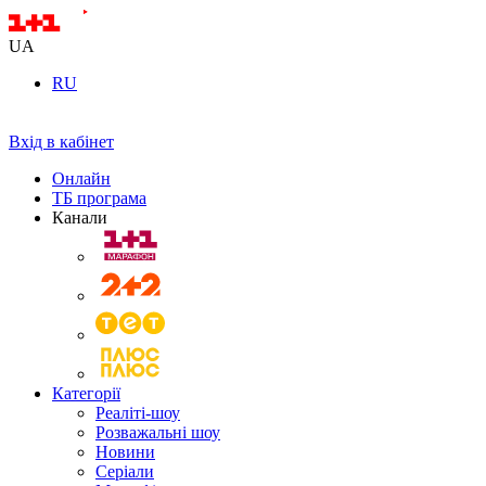
UA
RU
Вхід в кабінет
Онлайн
ТБ програма
Канали
Категорії
Реаліті-шоу
Розважальні шоу
Новини
Серіали