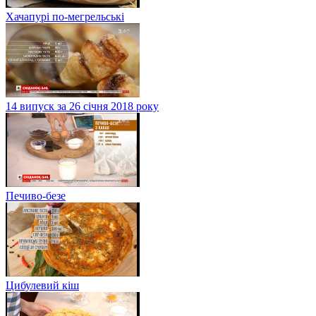
Хачапурі по-мегрельські
14 випуск за 26 січня 2018 року
Печиво-безе
Цибулевий кіш