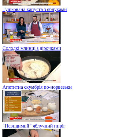
Тушкована капуста з яблуками
Солодкі млинці з дірочками
Апетитна скумбрія по-норвезьки
"Невидимий” яблучний пиріг