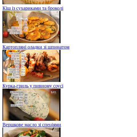
Кіш із сухариками та броколі
Картопляні оладки зі шпинатом
Курка-гриль у пивному соусі
Вершкове масло зі спеціями