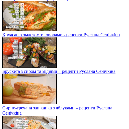
Круасан з омлетом та овочами - рецепти Руслана Сенічкіна
Брускета з сиром та мідіями – рецепти Руслана Сенічкіна
Сирно-гречана запіканка з яблуками – рецепти Руслана
Сенічкіна