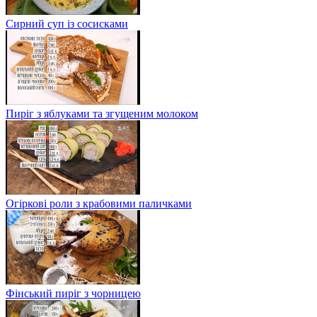
Сирний суп із сосисками
Пиріг з яблуками та згущеним молоком
Огіркові роли з крабовими паличками
Фінський пиріг з чорницею