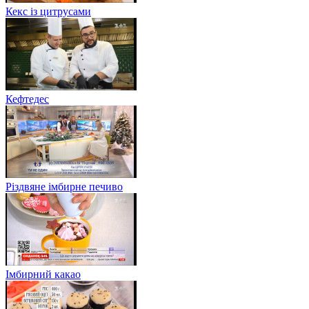
Кекс із цитрусами
Кефтедес
Різдвяне імбирне печиво
Імбирний какао