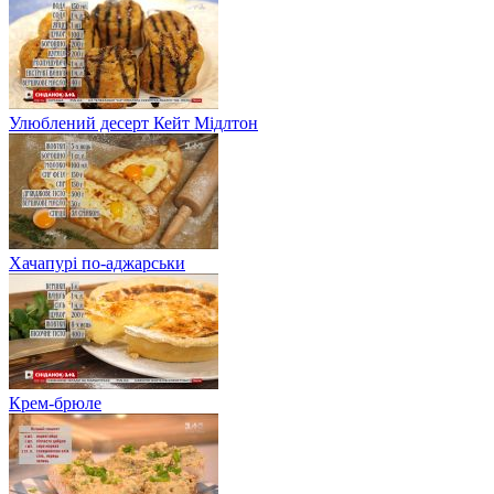
Улюблений десерт Кейт Мідлтон
Хачапурі по-аджарськи
Крем-брюле