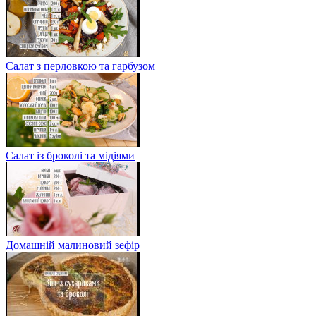
Салат з перловкою та гарбузом
Салат із броколі та мідіями
Домашній малиновий зефір