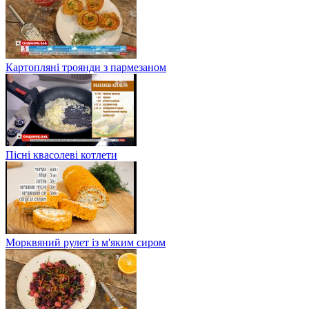
Картопляні троянди з пармезаном
Пісні квасолеві котлети
Морквяний рулет із м'яким сиром