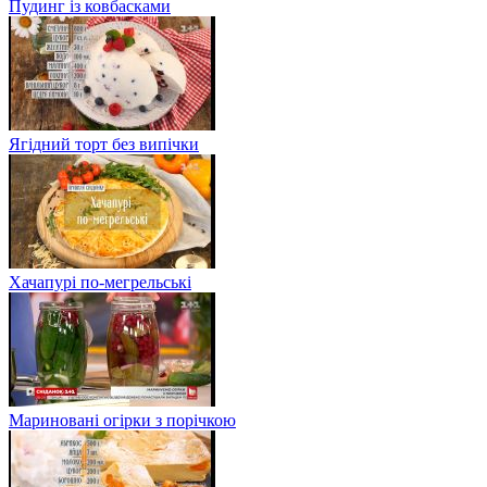
Пудинг із ковбасками
Ягідний торт без випічки
Хачапурі по-мегрельські
Мариновані огірки з порічкою