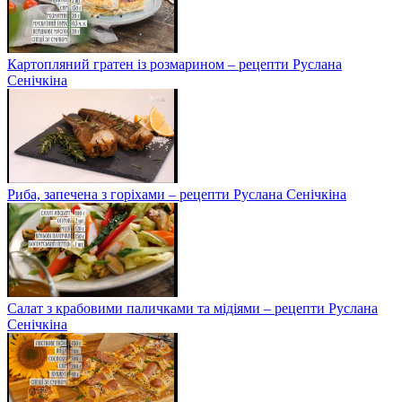
Картопляний гратен із розмарином – рецепти Руслана
Сенічкіна
Риба, запечена з горіхами – рецепти Руслана Сенічкіна
Салат з крабовими паличками та мідіями – рецепти Руслана
Сенічкіна