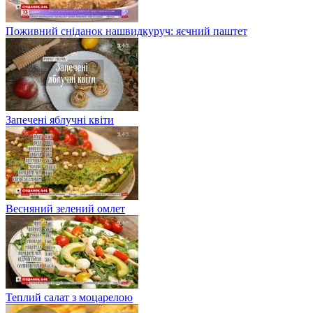
Поживний сніданок нашвидкуруч: яєчний паштет
Запечені яблучні квіти
Весняний зелений омлет
Теплий салат з моцарелою