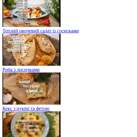
Теплий овочевий салат із сосисками
Риба з лисичками
Кекс з цукіні та фетою