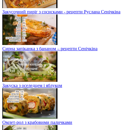
Закусочний пиріг з сосисками - рецепти Руслана Сенічкіна
Сирна запіканка з бананом – рецепти Сенічкіна
Закуска з оселедцем і яблуком
Омлет-рол з крабовими паличками