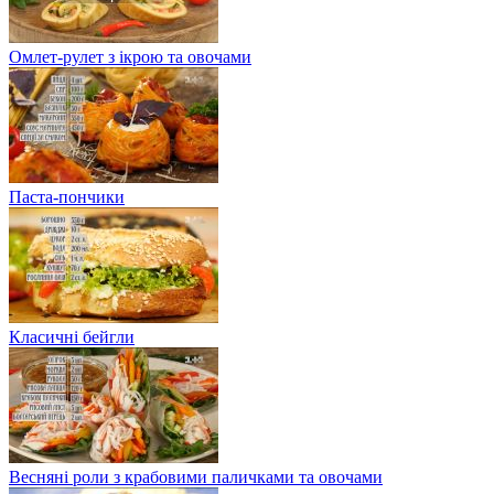
Омлет-рулет з ікрою та овочами
Паста-пончики
Класичні бейгли
Весняні роли з крабовими паличками та овочами