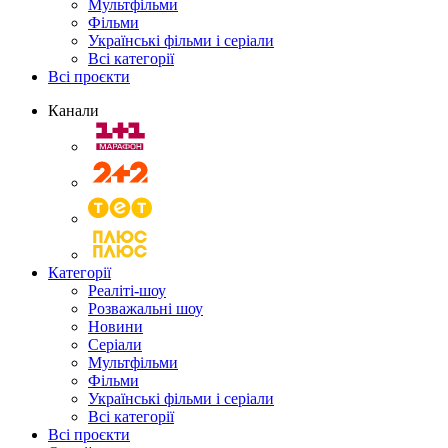
Мультфільми
Фільми
Українські фільми і серіали
Всі категорії
Всі проєкти
Канали
Категорії
Реаліті-шоу
Розважальні шоу
Новини
Серіали
Мультфільми
Фільми
Українські фільми і серіали
Всі категорії
Всі проєкти