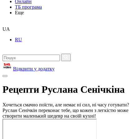
Онлайн
ТБ програма
Еще
UA
RU
Відкрити у додатку
Рецепти Руслана Сенічкіна
Хочеться смачно поїсти, але немає ні сил, ні часу готувати?
Руслан Сенічкін переконає тебе, що кожен з легкістю може
створити маленький шедевр на своїй кухні!