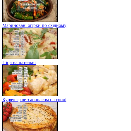
Мариновані огірки по-східному
Піца на пательні
Куряче філе з ананасом на грилі