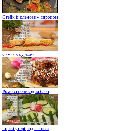
Стейк із кленовим сиропом
Самса з куркою
Ромова великодня баба
Торт-бутерброд з ікрою