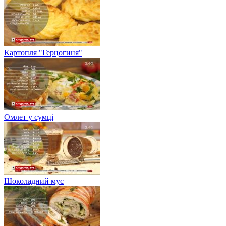
Картопля "Герцогиня"
Омлет у сумці
Шоколадний мус