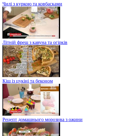
Чилі з куркою та ковбасками
Літній фреш з кавуна та огірків
Кіш із цукіні та беконом
Рецепт домашнього морозива з ожини