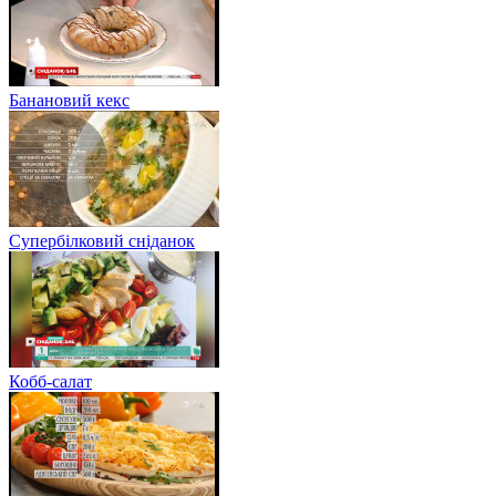
Банановий кекс
Супербілковий сніданок
Кобб-салат