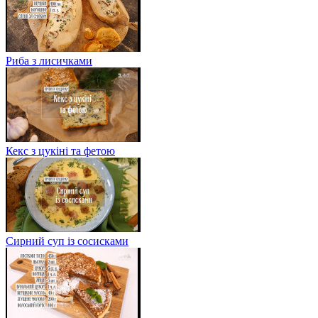
Риба з лисичками
Кекс з цукіні та фетою
Сирний суп із сосисками