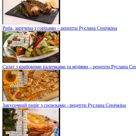
Риба, запечена з горіхами – рецепти Руслана Сенічкіна
Салат з крабовими паличками та мідіями – рецепти Руслана Сен
Закусочний пиріг з сосисками - рецепти Руслана Сенічкіна