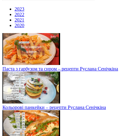
2023
2022
2021
2020
Паста з гарбузом та сиром – рецепти Руслана Сенічкіна
Кольорові панкейки – рецепти Руслана Сенічкіна