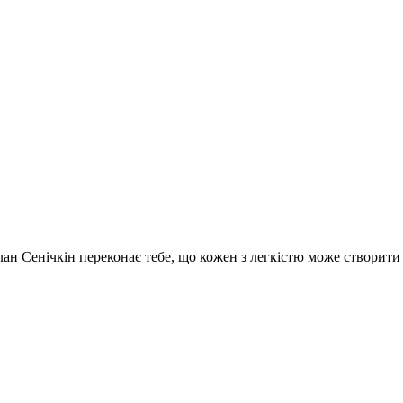
услан Сенічкін переконає тебе, що кожен з легкістю може створит