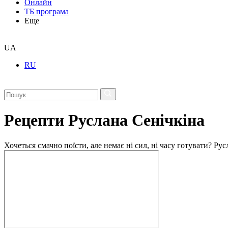
Онлайн
ТБ програма
Еще
UA
RU
Рецепти Руслана Сенічкіна
Хочеться смачно поїсти, але немає ні сил, ні часу готувати? Р