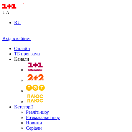
UA
RU
Вхід в кабінет
Онлайн
ТБ програма
Канали
Категорії
Реаліті-шоу
Розважальні шоу
Новини
Серіали