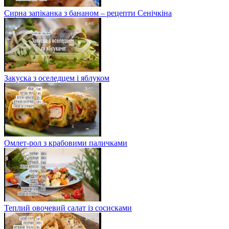
Сирна запіканка з бананом – рецепти Сенічкіна
Закуска з оселедцем і яблуком
Омлет-рол з крабовими паличками
Теплий овочевий салат із сосисками