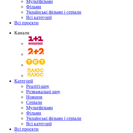
Мультфільми
Фільми
Українські фільми і серіали
Всі категорії
Всі проєкти
Канали
Категорії
Реаліті-шоу
Розважальні шоу
Новини
Серіали
Мультфільми
Фільми
Українські фільми і серіали
Всі категорії
Всі проєкти