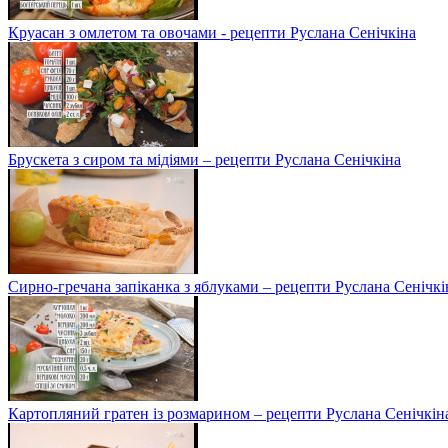
Круасан з омлетом та овочами - рецепти Руслана Сенічкіна
Брускета з сиром та мідіями – рецепти Руслана Сенічкіна
Сирно-гречана запіканка з яблуками – рецепти Руслана Сенічкі
Картопляний гратен із розмарином – рецепти Руслана Сенічкін