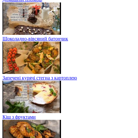
Шоколадно-вівсяний батончик
Запечені курячі стегна з картоплею
Кіш з фруктами