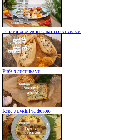
Теплий овочевий салат із сосисками
Риба з лисичками
Кекс з цукіні та фетою