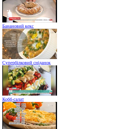
Банановий кекс
Супербілковий сніданок
Кобб-салат