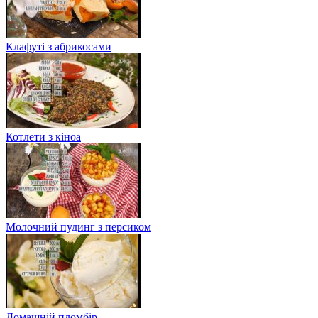
Клафуті з абрикосами
Котлети з кіноа
Молочний пудинг з персиком
Домашній пломбір