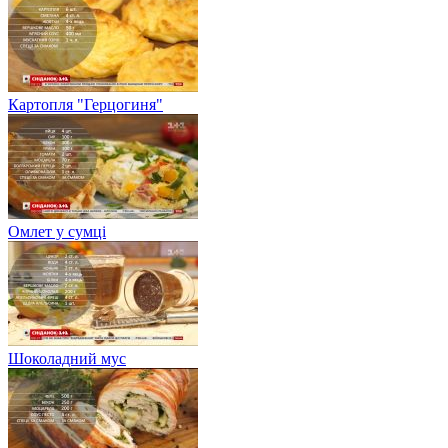
Картопля "Герцогиня"
Омлет у сумці
Шоколадний мус