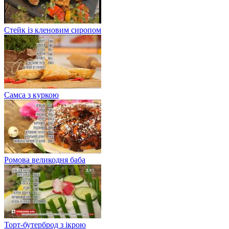
Стейк із кленовим сиропом
Самса з куркою
Ромова великодня баба
Торт-бутерброд з ікрою