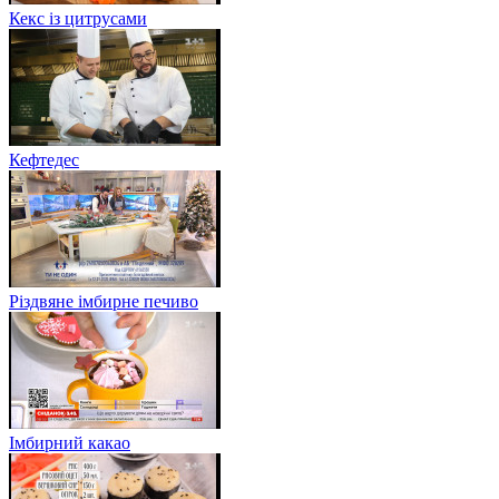
Кекс із цитрусами
Кефтедес
Різдвяне імбирне печиво
Імбирний какао