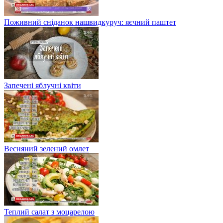
Поживний сніданок нашвидкуруч: яєчний паштет
Запечені яблучні квіти
Весняний зелений омлет
Теплий салат з моцарелою