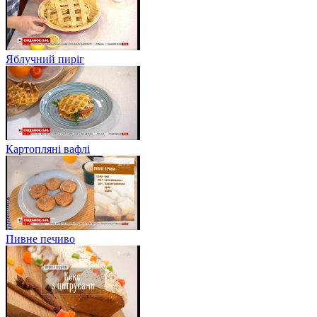
Яблучний пиріг
Картопляні вафлі
Пивне печиво