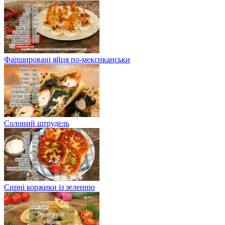
Фаршировані яйця по-мексиканськи
Солоний штрудель
Сирні коржики із зеленню