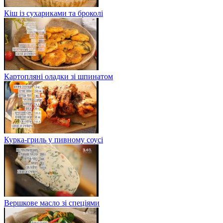
Кіш із сухариками та броколі
Картопляні оладки зі шпинатом
Курка-гриль у пивному соусі
Вершкове масло зі спеціями