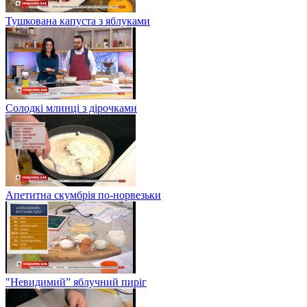
Тушкована капуста з яблуками
Солодкі млинці з дірочками
Апетитна скумбрія по-норвезьки
"Невидимий” яблучний пиріг