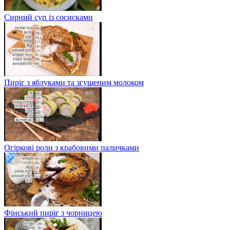
Сирний суп із сосисками
Пиріг з яблуками та згущеним молоком
Огіркові роли з крабовими паличками
Фінський пиріг з чорницею