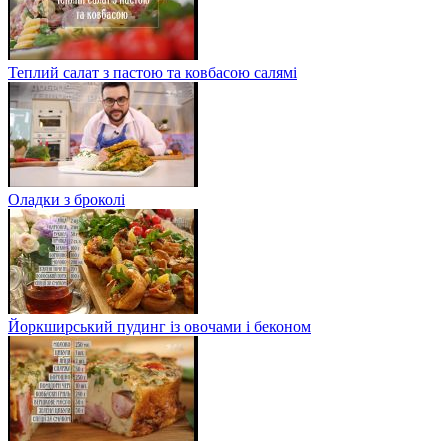
Теплий салат з пастою та ковбасою салямі
Оладки з броколі
Йоркширський пудинг із овочами і беконом