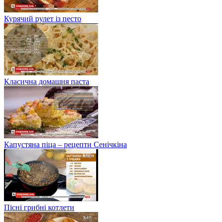
Курячий рулет із песто
Класична домашня паста
Капустяна піца – рецепти Сенічкіна
Пісні грибні котлети