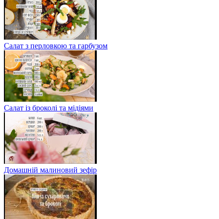
Салат з перловкою та гарбузом
Салат із броколі та мідіями
Домашній малиновий зефір