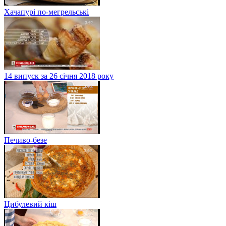
Хачапурі по-мегрельські
14 випуск за 26 січня 2018 року
Печиво-безе
Цибулевий кіш