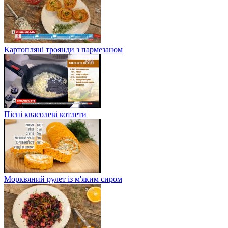
Картопляні троянди з пармезаном
Пісні квасолеві котлети
Морквяний рулет із м'яким сиром