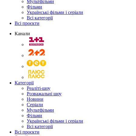
Мультфільми
Фільми
Українські фільми і серіали
Всі категорії
Всі проєкти
Канали
Категорії
Реаліті-шоу
Розважальні шоу
Новини
Серіали
Мультфільми
Фільми
Українські фільми і серіали
Всі категорії
Всі проєкти