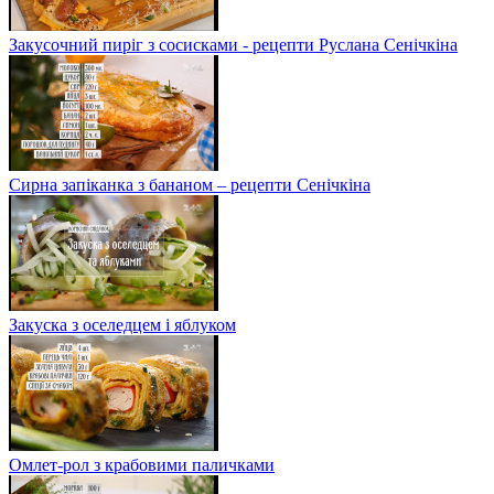
Закусочний пиріг з сосисками - рецепти Руслана Сенічкіна
Сирна запіканка з бананом – рецепти Сенічкіна
Закуска з оселедцем і яблуком
Омлет-рол з крабовими паличками