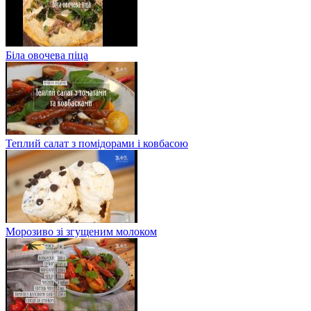
Біла овочева піца
Теплий салат з помідорами і ковбасою
Морозиво зі згущеним молоком