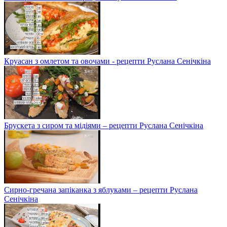
Круасан з омлетом та овочами - рецепти Руслана Сенічкіна
Брускета з сиром та мідіями – рецепти Руслана Сенічкіна
Сирно-гречана запіканка з яблуками – рецепти Руслана
Сенічкіна