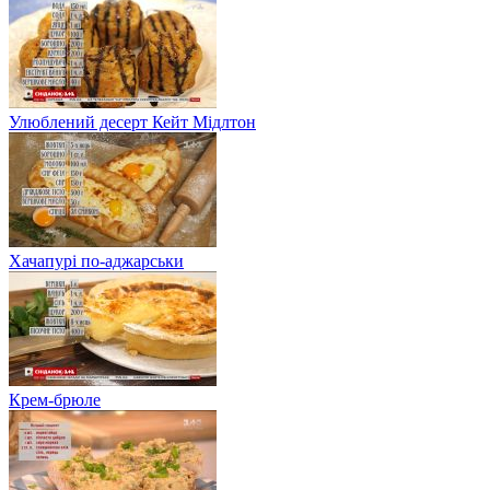
Улюблений десерт Кейт Мідлтон
Хачапурі по-аджарськи
Крем-брюле