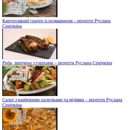
Картопляний гратен із розмарином – рецепти Руслана
Сенічкіна
Риба, запечена з горіхами – рецепти Руслана Сенічкіна
Салат з крабовими паличками та мідіями – рецепти Руслана
Сенічкіна