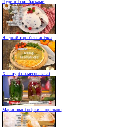
Пудинг із ковбасками
Ягідний торт без випічки
Хачапурі по-мегрельські
Мариновані огірки з порічкою