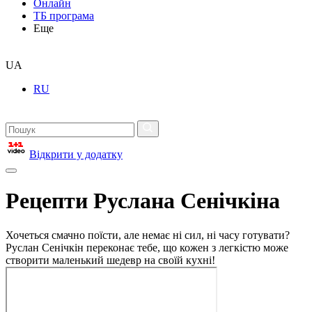
Онлайн
ТБ програма
Еще
UA
RU
Відкрити у додатку
Рецепти Руслана Сенічкіна
Хочеться смачно поїсти, але немає ні сил, ні часу готувати?
Руслан Сенічкін переконає тебе, що кожен з легкістю може
створити маленький шедевр на своїй кухні!