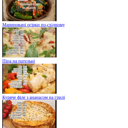
Мариновані огірки по-східному
Піца на пательні
Куряче філе з ананасом на грилі