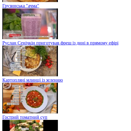
Грузинська "ачма"
Руслан Сенічкін приготував фреш із дині в прямому ефірі
Картопляні млинці із зеленню
Гострий томатний суп