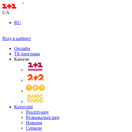
UA
RU
Вхід в кабінет
Онлайн
ТБ програма
Канали
Категорії
Реаліті-шоу
Розважальні шоу
Новини
Серіали