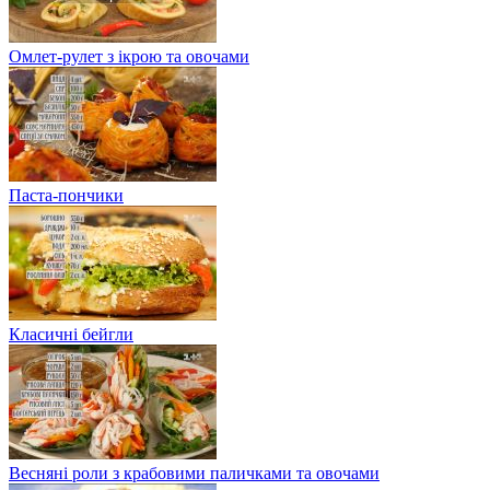
Омлет-рулет з ікрою та овочами
Паста-пончики
Класичні бейгли
Весняні роли з крабовими паличками та овочами