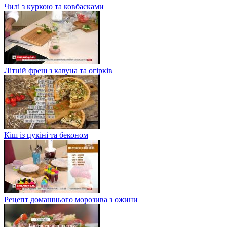
Чилі з куркою та ковбасками
Літній фреш з кавуна та огірків
Кіш із цукіні та беконом
Рецепт домашнього морозива з ожини