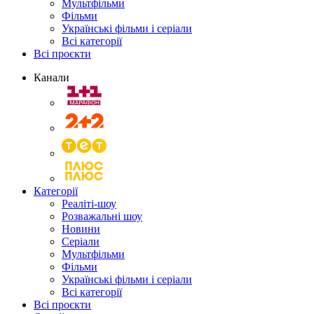
Мультфільми
Фільми
Українські фільми і серіали
Всі категорії
Всі проєкти
Канали
Категорії
Реаліті-шоу
Розважальні шоу
Новини
Серіали
Мультфільми
Фільми
Українські фільми і серіали
Всі категорії
Всі проєкти