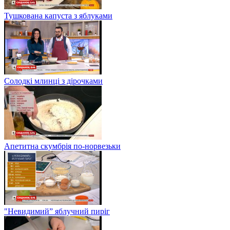
Тушкована капуста з яблуками
Солодкі млинці з дірочками
Апетитна скумбрія по-норвезьки
"Невидимий” яблучний пиріг