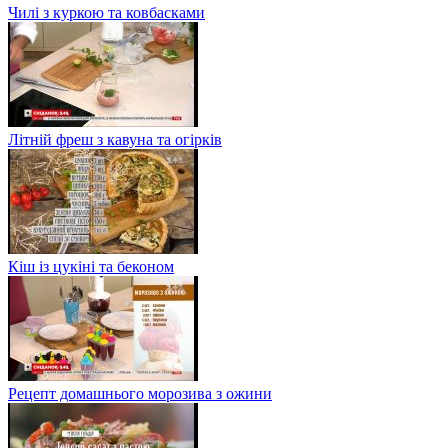
Чилі з куркою та ковбасками
Літній фреш з кавуна та огірків
Кіш із цукіні та беконом
Рецепт домашнього морозива з ожини