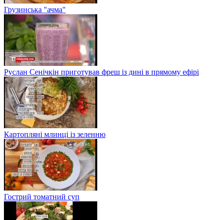
Грузинська "ачма"
Руслан Сенічкін приготував фреш із дині в прямому ефірі
Картопляні млинці із зеленню
Гострий томатний суп