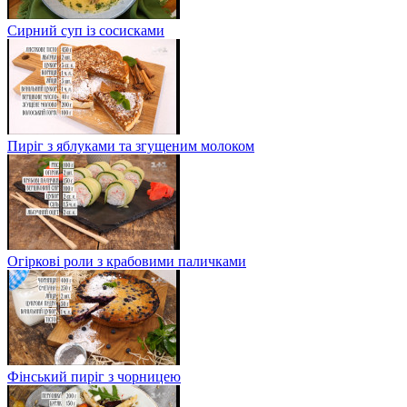
Сирний суп із сосисками
Пиріг з яблуками та згущеним молоком
Огіркові роли з крабовими паличками
Фінський пиріг з чорницею