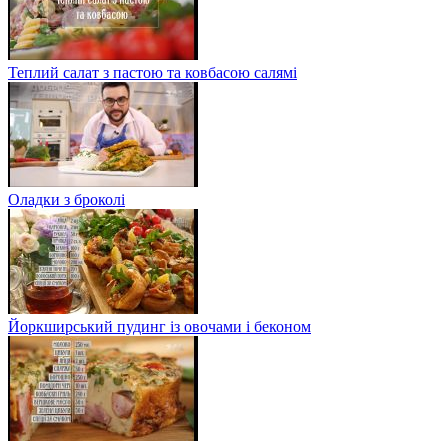
Теплий салат з пастою та ковбасою салямі
Оладки з броколі
Йоркширський пудинг із овочами і беконом