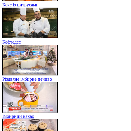
Кекс із цитрусами
Кефтедес
Різдвяне імбирне печиво
Імбирний какао