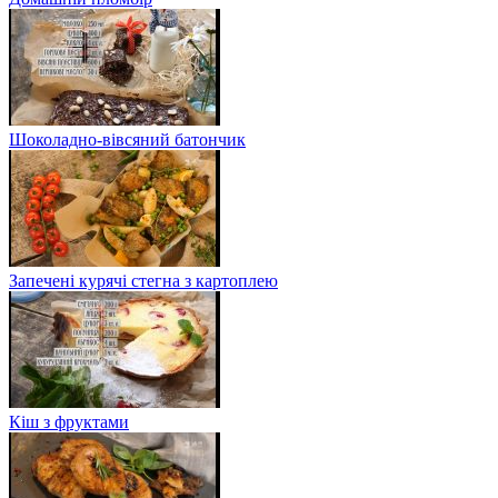
Шоколадно-вівсяний батончик
Запечені курячі стегна з картоплею
Кіш з фруктами