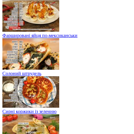
Фаршировані яйця по-мексиканськи
Солоний штрудель
Сирні коржики із зеленню