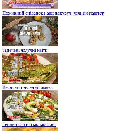
Поживний сніданок нашвидкуруч: яєчний паштет
Запечені яблучні квіти
Весняний зелений омлет
Теплий салат з моцарелою