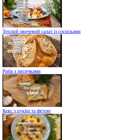
Теплий овочевий салат із сосисками
Риба з лисичками
Кекс з цукіні та фетою