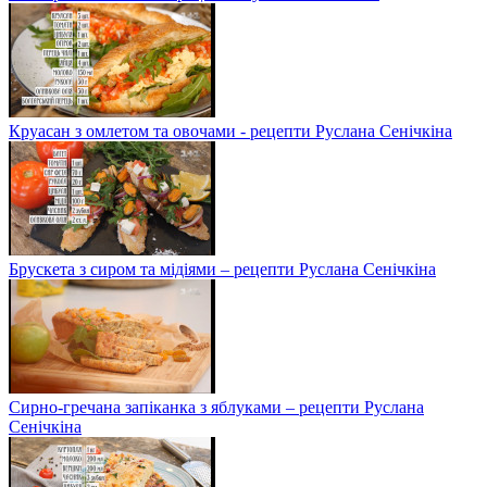
Круасан з омлетом та овочами - рецепти Руслана Сенічкіна
Брускета з сиром та мідіями – рецепти Руслана Сенічкіна
Сирно-гречана запіканка з яблуками – рецепти Руслана
Сенічкіна