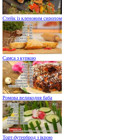
Стейк із кленовим сиропом
Самса з куркою
Ромова великодня баба
Торт-бутерброд з ікрою