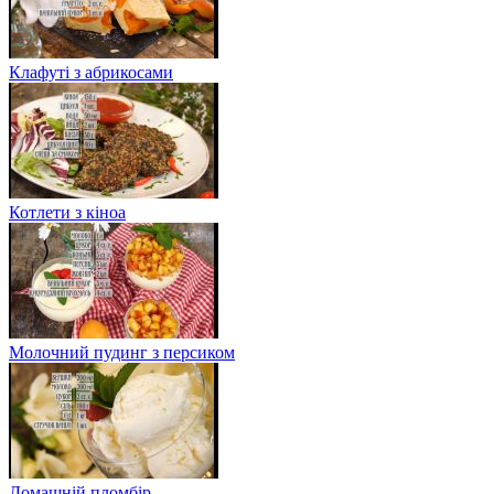
Клафуті з абрикосами
Котлети з кіноа
Молочний пудинг з персиком
Домашній пломбір