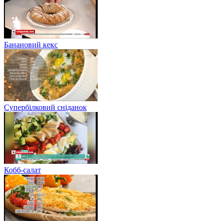
Банановий кекс
Супербілковий сніданок
Кобб-салат