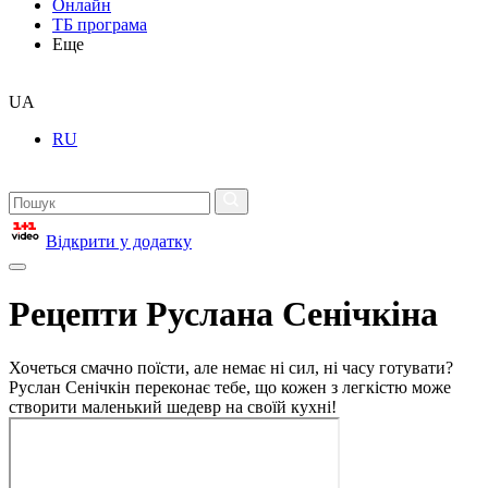
Онлайн
ТБ програма
Еще
UA
RU
Відкрити у додатку
Рецепти Руслана Сенічкіна
Хочеться смачно поїсти, але немає ні сил, ні часу готувати?
Руслан Сенічкін переконає тебе, що кожен з легкістю може
створити маленький шедевр на своїй кухні!