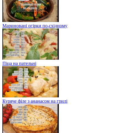
Мариновані огірки по-східному
Піца на пательні
Куряче філе з ананасом на грилі