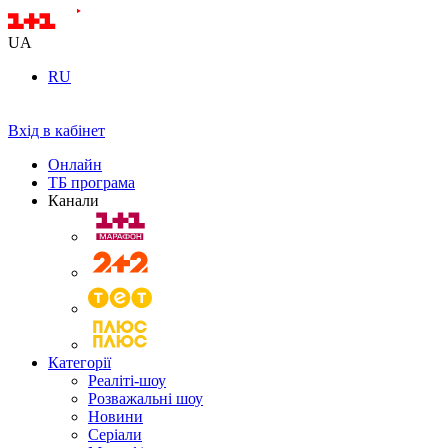
UA
RU
Вхід в кабінет
Онлайн
ТБ програма
Канали
Категорії
Реаліті-шоу
Розважальні шоу
Новини
Серіали