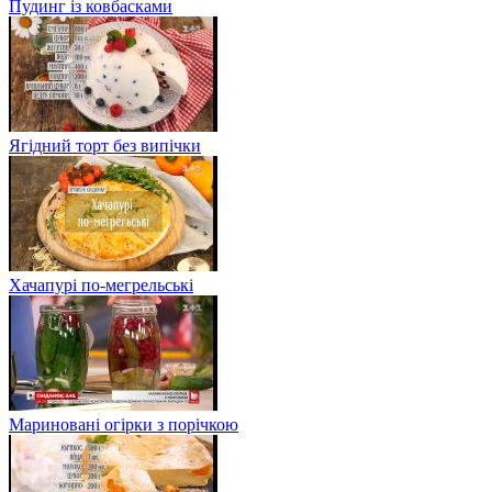
Пудинг із ковбасками
Ягідний торт без випічки
Хачапурі по-мегрельські
Мариновані огірки з порічкою