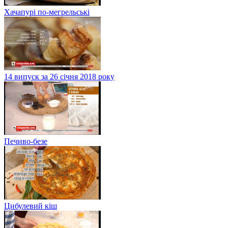
Хачапурі по-мегрельські
14 випуск за 26 січня 2018 року
Печиво-безе
Цибулевий кіш