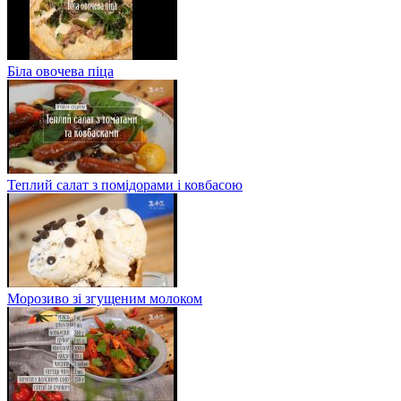
Біла овочева піца
Теплий салат з помідорами і ковбасою
Морозиво зі згущеним молоком