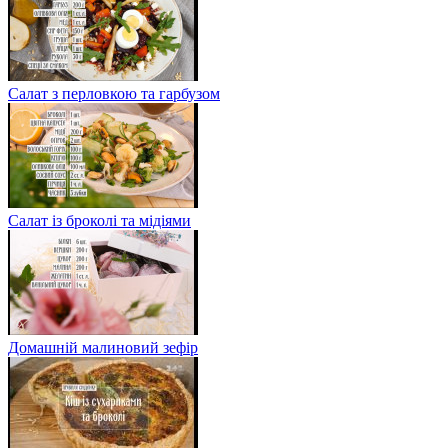
Салат з перловкою та гарбузом
Салат із броколі та мідіями
Домашній малиновий зефір