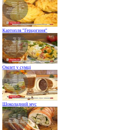
Картопля "Герцогиня"
Омлет у сумці
Шоколадний мус