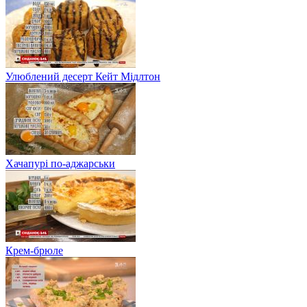
Улюблений десерт Кейт Мідлтон
Хачапурі по-аджарськи
Крем-брюле