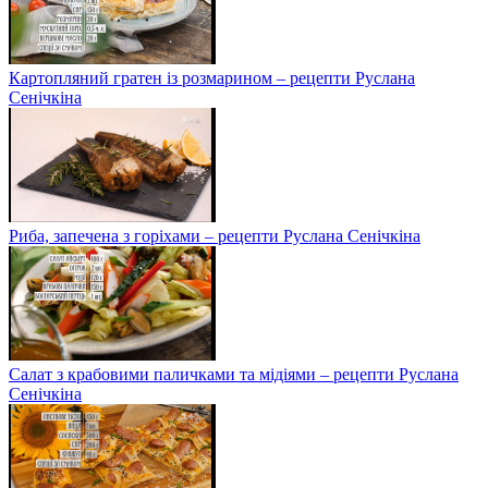
Картопляний гратен із розмарином – рецепти Руслана
Сенічкіна
Риба, запечена з горіхами – рецепти Руслана Сенічкіна
Салат з крабовими паличками та мідіями – рецепти Руслана
Сенічкіна