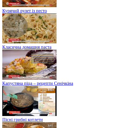
Курячий рулет із песто
Класична домашня паста
Капустяна піца – рецепти Сенічкіна
Пісні грибні котлети