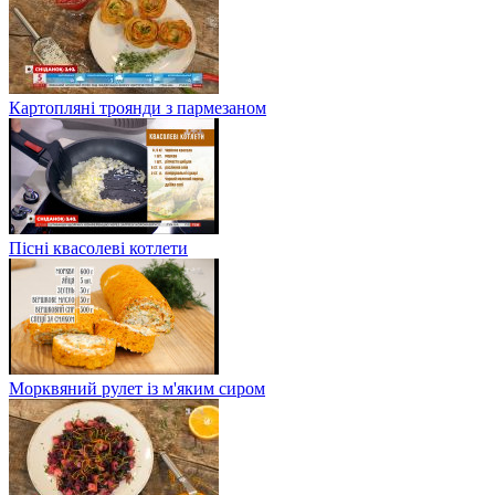
Картопляні троянди з пармезаном
Пісні квасолеві котлети
Морквяний рулет із м'яким сиром