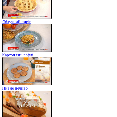
Яблучний пиріг
Картопляні вафлі
Пивне печиво