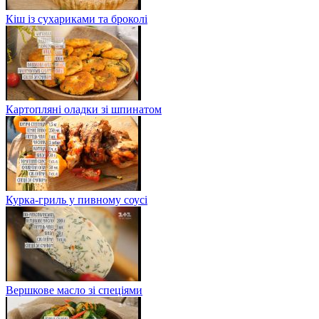
Кіш із сухариками та броколі
Картопляні оладки зі шпинатом
Курка-гриль у пивному соусі
Вершкове масло зі спеціями