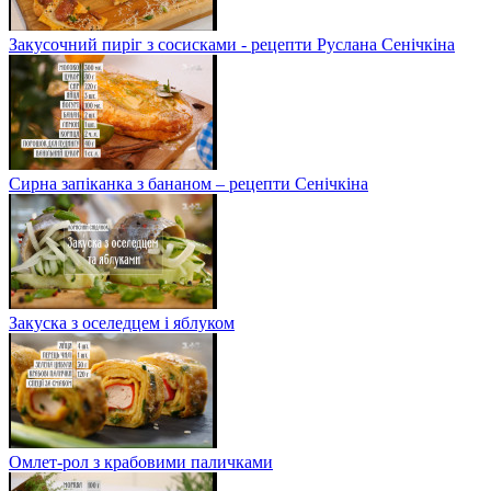
Закусочний пиріг з сосисками - рецепти Руслана Сенічкіна
Сирна запіканка з бананом – рецепти Сенічкіна
Закуска з оселедцем і яблуком
Омлет-рол з крабовими паличками