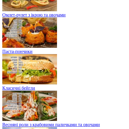
Омлет-рулет з ікрою та овочами
Паста-пончики
Класичні бейгли
Весняні роли з крабовими паличками та овочами