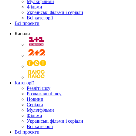
Мультфільми
Фільми
Українські фільми і серіали
Всі категорії
Всі проєкти
Канали
Категорії
Реаліті-шоу
Розважальні шоу
Новини
Серіали
Мультфільми
Фільми
Українські фільми і серіали
Всі категорії
Всі проєкти