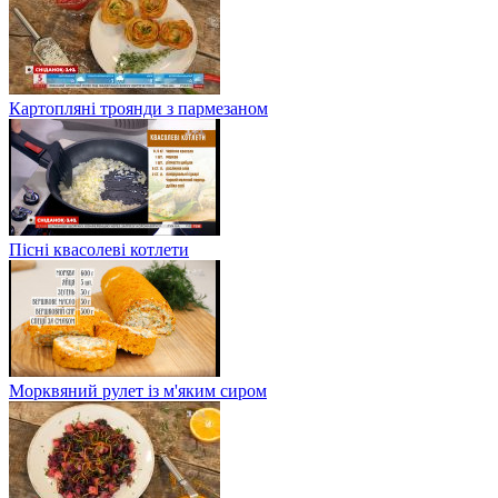
Картопляні троянди з пармезаном
Пісні квасолеві котлети
Морквяний рулет із м'яким сиром