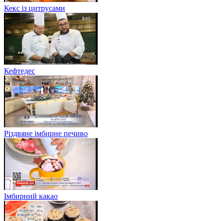
Кекс із цитрусами
Кефтедес
Різдвяне імбирне печиво
Імбирний какао