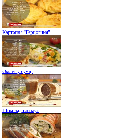
Картопля "Герцогиня"
Омлет у сумці
Шоколадний мус