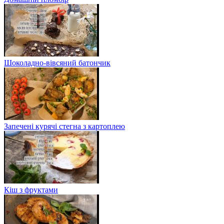
Шоколадно-вівсяний батончик
Запечені курячі стегна з картоплею
Кіш з фруктами