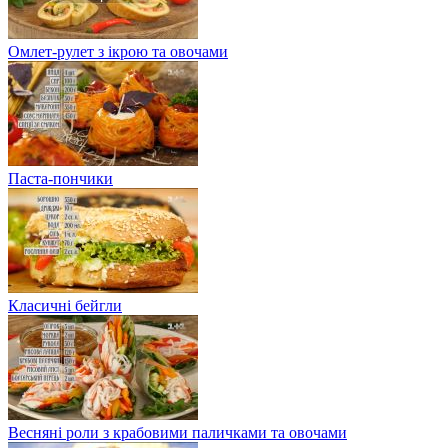
Омлет-рулет з ікрою та овочами
Паста-пончики
Класичні бейгли
Весняні роли з крабовими паличками та овочами