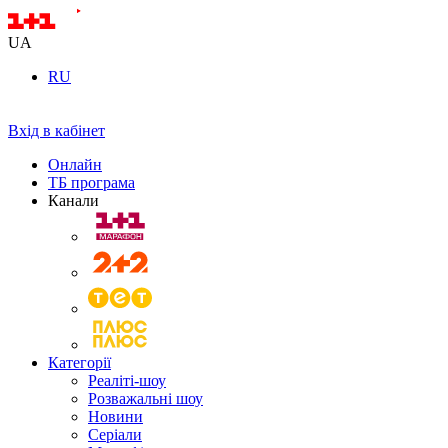
UA
RU
Вхід в кабінет
Онлайн
ТБ програма
Канали
Категорії
Реаліті-шоу
Розважальні шоу
Новини
Серіали