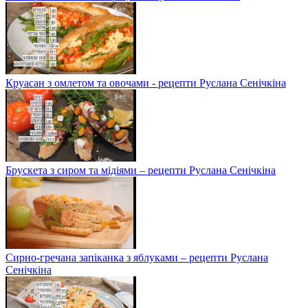
Круасан з омлетом та овочами - рецепти Руслана Сенічкіна
Брускета з сиром та мідіями – рецепти Руслана Сенічкіна
Сирно-гречана запіканка з яблуками – рецепти Руслана
Сенічкіна