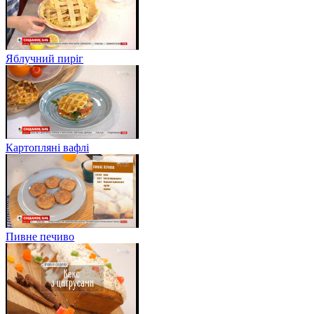
Яблучний пиріг
Картопляні вафлі
Пивне печиво