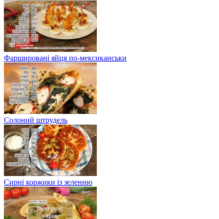
Фаршировані яйця по-мексиканськи
Солоний штрудель
Сирні коржики із зеленню