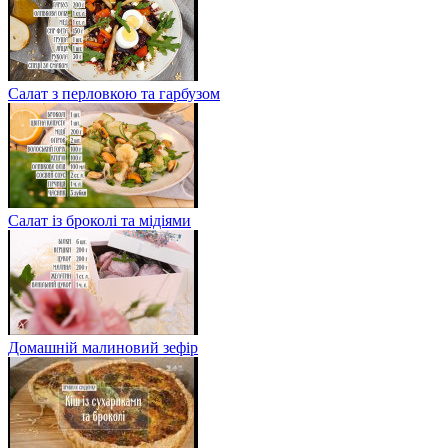
Салат з перловкою та гарбузом
Салат із броколі та мідіями
Домашній малиновий зефір