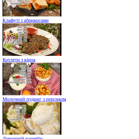
Клафуті з абрикосами
Котлети з кіноа
Молочний пудинг з персиком
Домашній пломбір