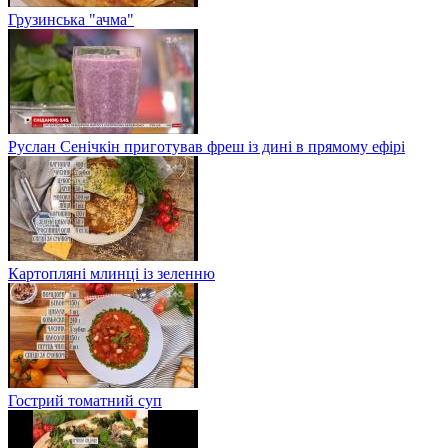
Грузинська "ачма"
Руслан Сенічкін приготував фреш із дині в прямому ефірі
Картопляні млинці із зеленню
Гострий томатний суп