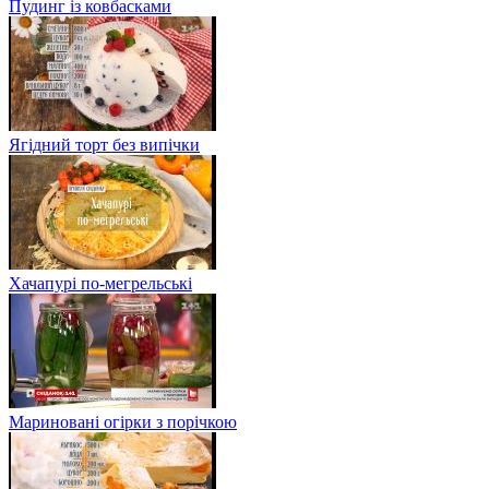
Пудинг із ковбасками
Ягідний торт без випічки
Хачапурі по-мегрельські
Мариновані огірки з порічкою