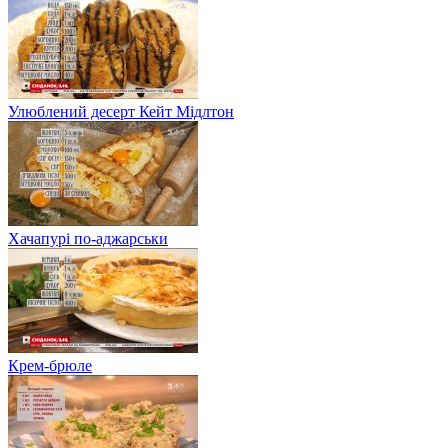
Улюблений десерт Кейт Мідлтон
Хачапурі по-аджарськи
Крем-брюле