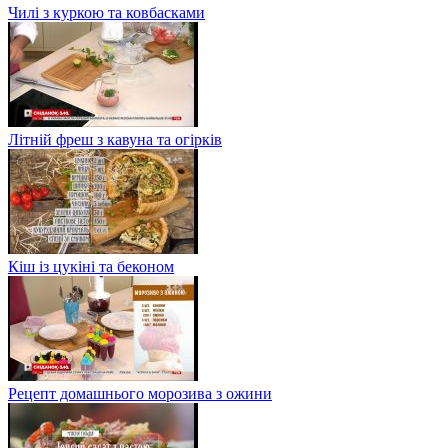
Чилі з куркою та ковбасками
Літній фреш з кавуна та огірків
Кіш із цукіні та беконом
Рецепт домашнього морозива з ожини