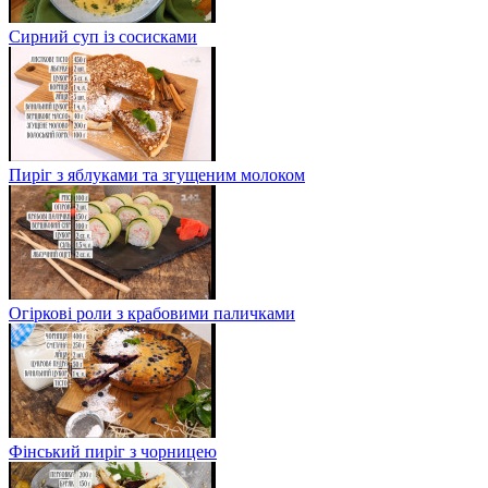
Сирний суп із сосисками
Пиріг з яблуками та згущеним молоком
Огіркові роли з крабовими паличками
Фінський пиріг з чорницею