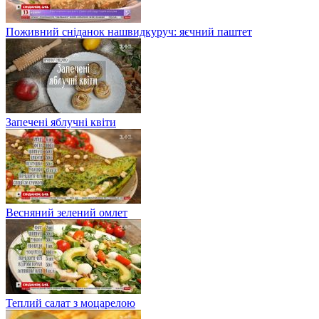
Поживний сніданок нашвидкуруч: яєчний паштет
Запечені яблучні квіти
Весняний зелений омлет
Теплий салат з моцарелою