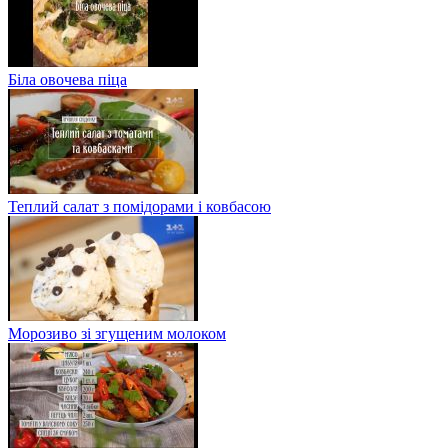
Біла овочева піца
Теплий салат з помідорами і ковбасою
Морозиво зі згущеним молоком