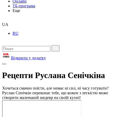
Онлайн
ТБ програма
Еще
UA
RU
Відкрити у додатку
Рецепти Руслана Сенічкіна
Хочеться смачно поїсти, але немає ні сил, ні часу готувати?
Руслан Сенічкін переконає тебе, що кожен з легкістю може
створити маленький шедевр на своїй кухні!