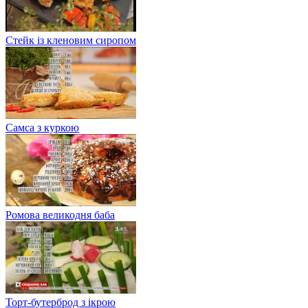
Стейк із кленовим сиропом
Самса з куркою
Ромова великодня баба
Торт-бутерброд з ікрою