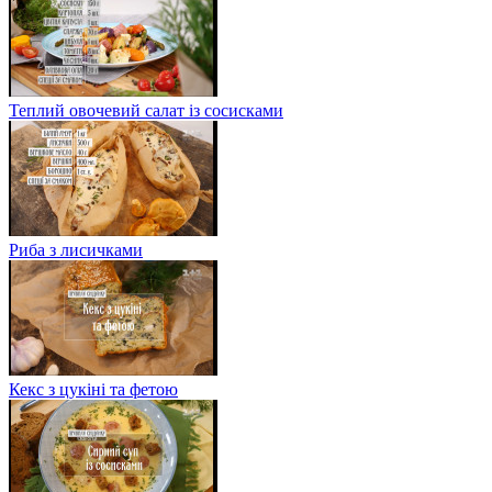
Теплий овочевий салат із сосисками
Риба з лисичками
Кекс з цукіні та фетою