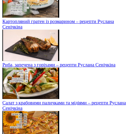
Картопляний гратен із розмарином – рецепти Руслана
Сенічкіна
Риба, запечена з горіхами – рецепти Руслана Сенічкіна
Салат з крабовими паличками та мідіями – рецепти Руслана
Сенічкіна