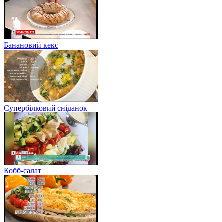
Банановий кекс
Супербілковий сніданок
Кобб-салат