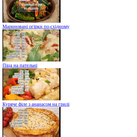
Мариновані огірки по-східному
Піца на пательні
Куряче філе з ананасом на грилі