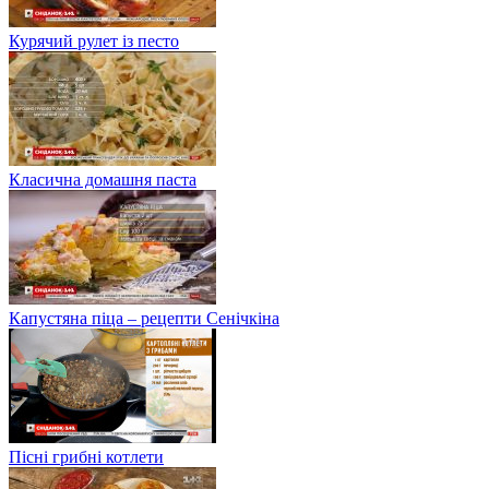
Курячий рулет із песто
Класична домашня паста
Капустяна піца – рецепти Сенічкіна
Пісні грибні котлети