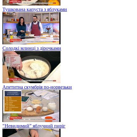
Тушкована капуста з яблуками
Солодкі млинці з дірочками
Апетитна скумбрія по-норвезьки
"Невидимий” яблучний пиріг