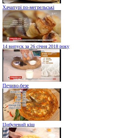
Хачапурі по-мегрельські
14 випуск за 26 січня 2018 року
Печиво-безе
Цибулевий кіш