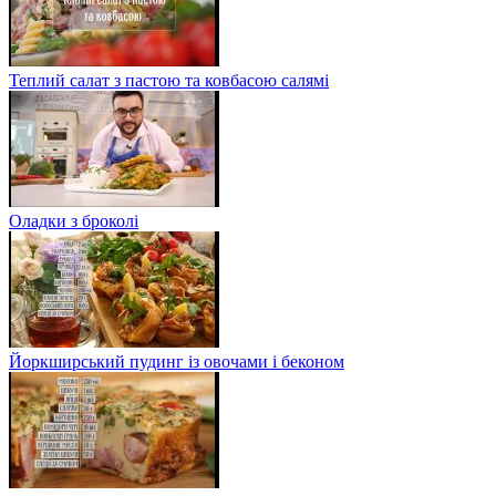
Теплий салат з пастою та ковбасою салямі
Оладки з броколі
Йоркширський пудинг із овочами і беконом