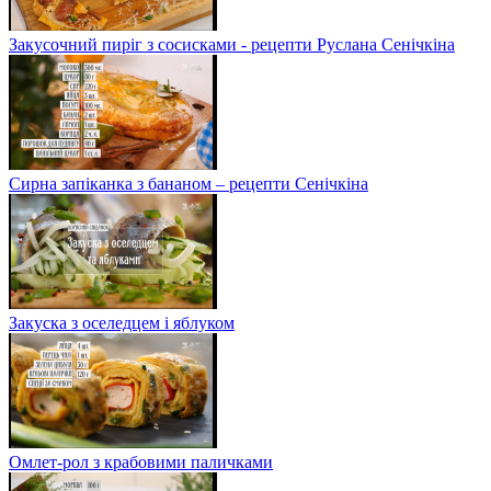
Закусочний пиріг з сосисками - рецепти Руслана Сенічкіна
Сирна запіканка з бананом – рецепти Сенічкіна
Закуска з оселедцем і яблуком
Омлет-рол з крабовими паличками