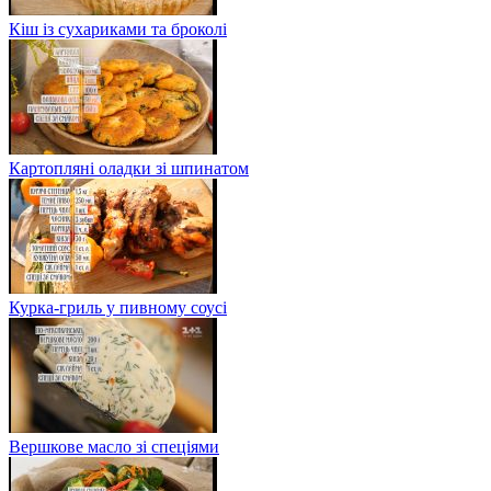
Кіш із сухариками та броколі
Картопляні оладки зі шпинатом
Курка-гриль у пивному соусі
Вершкове масло зі спеціями