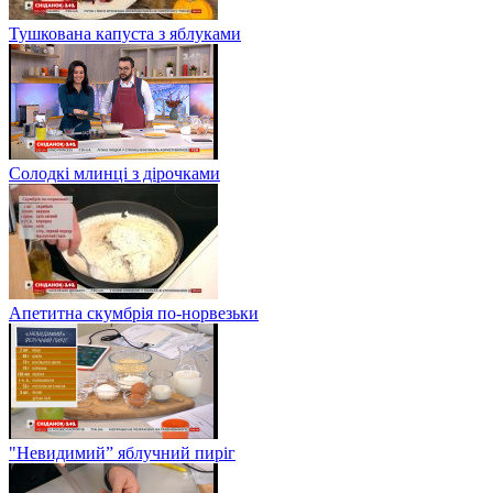
Тушкована капуста з яблуками
Солодкі млинці з дірочками
Апетитна скумбрія по-норвезьки
"Невидимий” яблучний пиріг