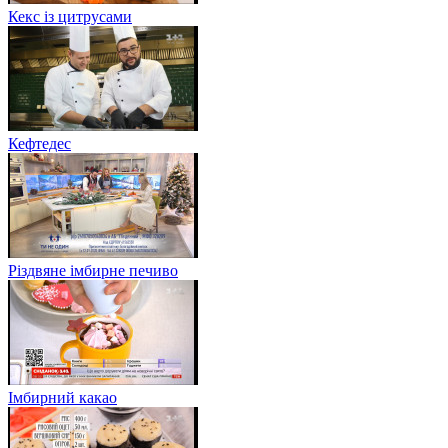
Кекс із цитрусами
Кефтедес
Різдвяне імбирне печиво
Імбирний какао