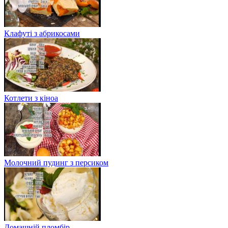
Клафуті з абрикосами
Котлети з кіноа
Молочний пудинг з персиком
Домашній пломбір