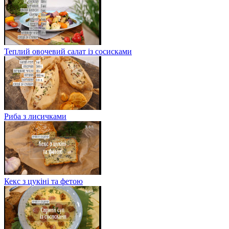
Теплий овочевий салат із сосисками
Риба з лисичками
Кекс з цукіні та фетою