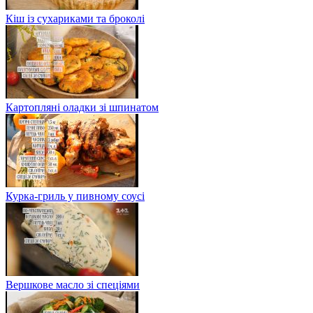
Кіш із сухариками та броколі
Картопляні оладки зі шпинатом
Курка-гриль у пивному соусі
Вершкове масло зі спеціями