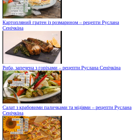
Картопляний гратен із розмарином – рецепти Руслана
Сенічкіна
Риба, запечена з горіхами – рецепти Руслана Сенічкіна
Салат з крабовими паличками та мідіями – рецепти Руслана
Сенічкіна