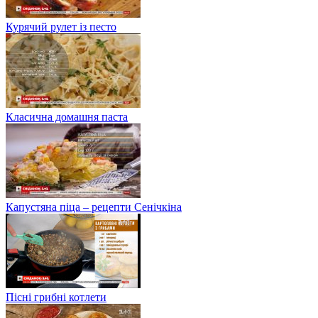
Курячий рулет із песто
Класична домашня паста
Капустяна піца – рецепти Сенічкіна
Пісні грибні котлети