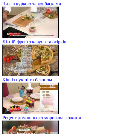
Чилі з куркою та ковбасками
Літній фреш з кавуна та огірків
Кіш із цукіні та беконом
Рецепт домашнього морозива з ожини