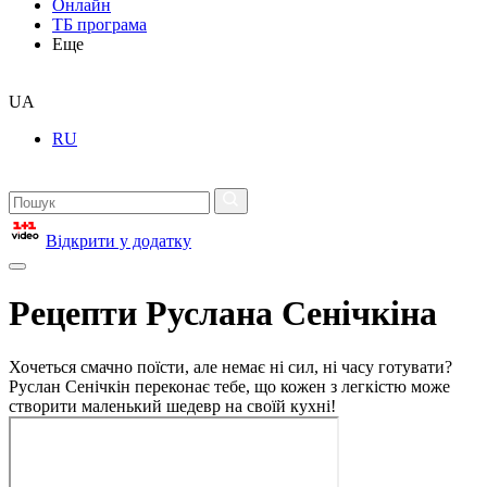
Онлайн
ТБ програма
Еще
UA
RU
Відкрити у додатку
Рецепти Руслана Сенічкіна
Хочеться смачно поїсти, але немає ні сил, ні часу готувати?
Руслан Сенічкін переконає тебе, що кожен з легкістю може
створити маленький шедевр на своїй кухні!