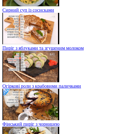
Сирний суп із сосисками
Пиріг з яблуками та згущеним молоком
Огіркові роли з крабовими паличками
Фінський пиріг з чорницею