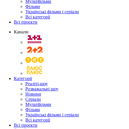
Мультфільми
Фільми
Українські фільми і серіали
Всі категорії
Всі проєкти
Канали
Категорії
Реаліті-шоу
Розважальні шоу
Новини
Серіали
Мультфільми
Фільми
Українські фільми і серіали
Всі категорії
Всі проєкти