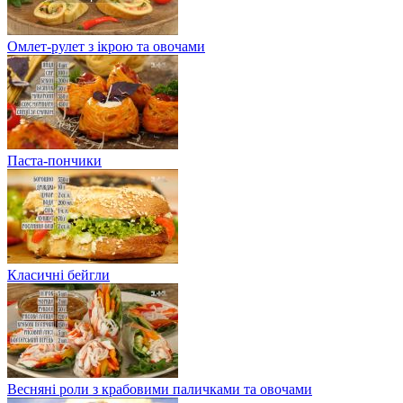
Омлет-рулет з ікрою та овочами
Паста-пончики
Класичні бейгли
Весняні роли з крабовими паличками та овочами