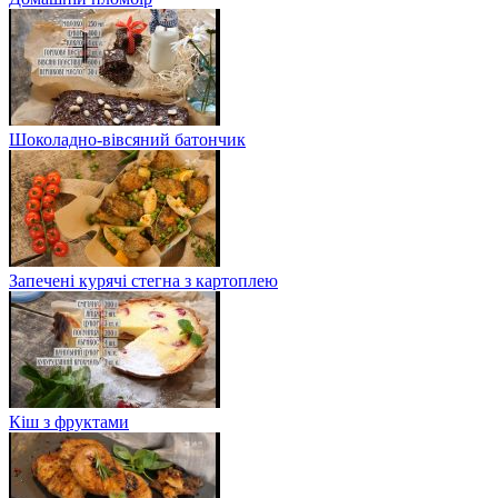
Шоколадно-вівсяний батончик
Запечені курячі стегна з картоплею
Кіш з фруктами