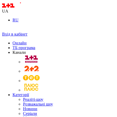
UA
RU
Вхід в кабінет
Онлайн
ТБ програма
Канали
Категорії
Реаліті-шоу
Розважальні шоу
Новини
Серіали