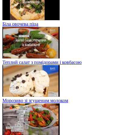
Біла овочева піца
Теплий салат з помідорами і ковбасою
Морозиво зі згущеним молоком