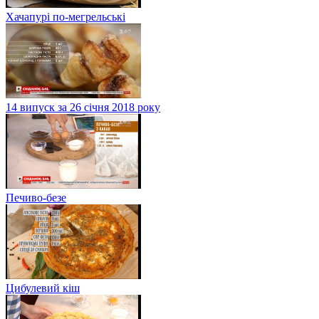
Хачапурі по-мегрельські
14 випуск за 26 січня 2018 року
Печиво-безе
Цибулевий кіш