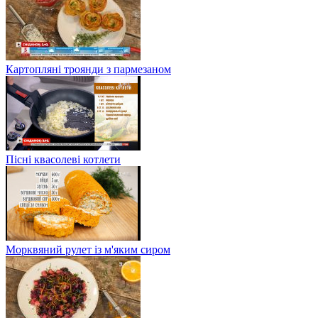
Картопляні троянди з пармезаном
Пісні квасолеві котлети
Морквяний рулет із м'яким сиром