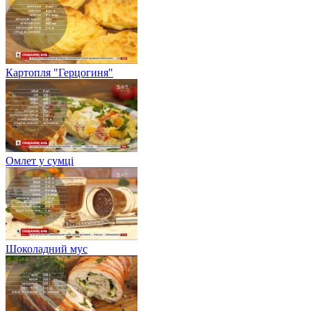
Картопля "Герцогиня"
Омлет у сумці
Шоколадний мус