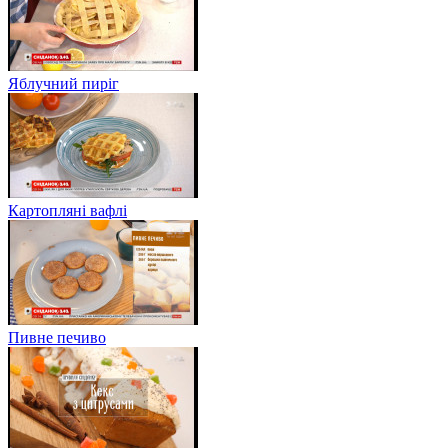
Яблучний пиріг
Картопляні вафлі
Пивне печиво