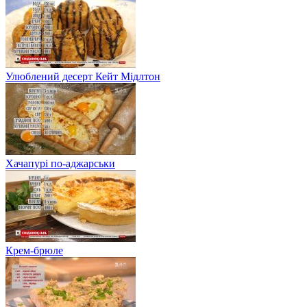
Улюблений десерт Кейт Мідлтон
Хачапурі по-аджарськи
Крем-брюле