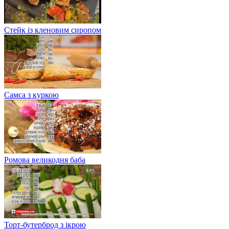
Стейк із кленовим сиропом
Самса з куркою
Ромова великодня баба
Торт-бутерброд з ікрою