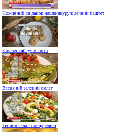
Поживний сніданок нашвидкуруч: яєчний паштет
Запечені яблучні квіти
Весняний зелений омлет
Теплий салат з моцарелою