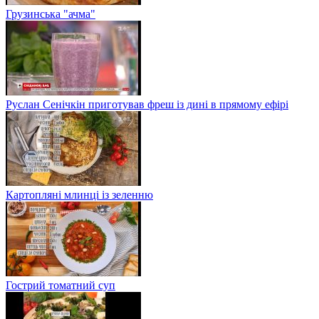
Грузинська "ачма"
Руслан Сенічкін приготував фреш із дині в прямому ефірі
Картопляні млинці із зеленню
Гострий томатний суп