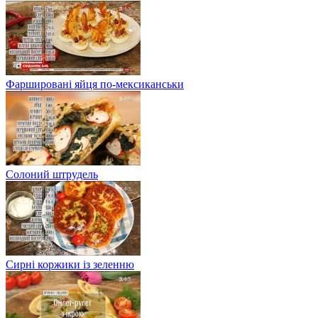
Фаршировані яйця по-мексиканськи
Солоний штрудель
Сирні коржики із зеленню