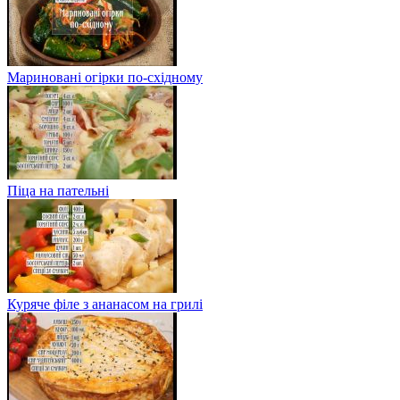
Мариновані огірки по-східному
Піца на пательні
Куряче філе з ананасом на грилі