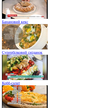
Банановий кекс
Супербілковий сніданок
Кобб-салат