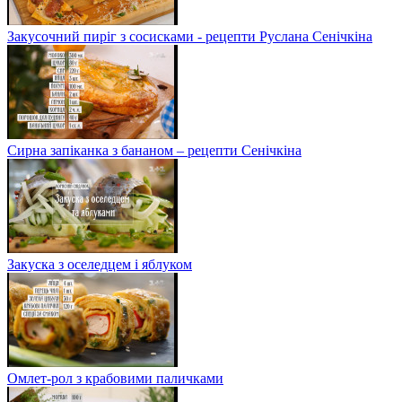
Закусочний пиріг з сосисками - рецепти Руслана Сенічкіна
Сирна запіканка з бананом – рецепти Сенічкіна
Закуска з оселедцем і яблуком
Омлет-рол з крабовими паличками