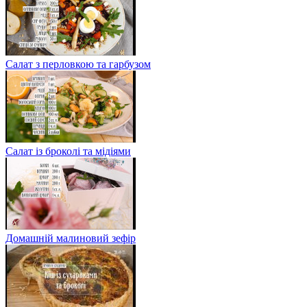
Салат з перловкою та гарбузом
Салат із броколі та мідіями
Домашній малиновий зефір