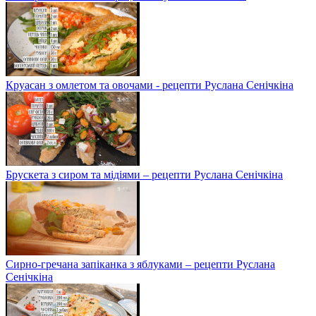
Круасан з омлетом та овочами - рецепти Руслана Сенічкіна
Брускета з сиром та мідіями – рецепти Руслана Сенічкіна
Сирно-гречана запіканка з яблуками – рецепти Руслана
Сенічкіна