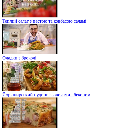
Теплий салат з пастою та ковбасою салямі
Оладки з броколі
Йоркширський пудинг із овочами і беконом