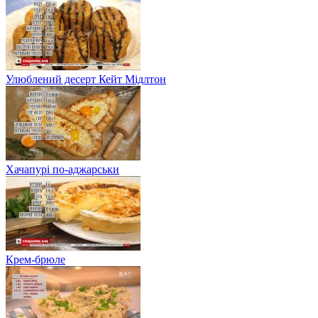
Улюблений десерт Кейт Мідлтон
Хачапурі по-аджарськи
Крем-брюле