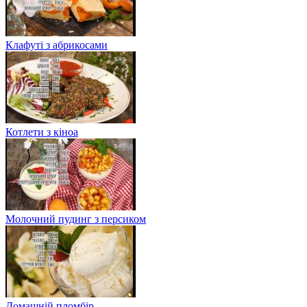
Клафуті з абрикосами
Котлети з кіноа
Молочний пудинг з персиком
Домашній пломбір