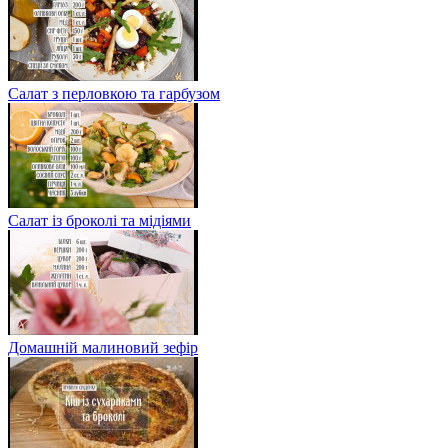
Салат з перловкою та гарбузом
Салат із броколі та мідіями
Домашній малиновий зефір