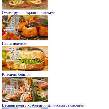
Омлет-рулет з ікрою та овочами
Паста-пончики
Класичні бейгли
Весняні роли з крабовими паличками та овочами