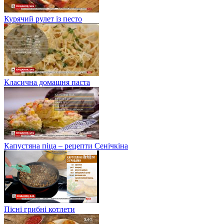
Курячий рулет із песто
Класична домашня паста
Капустяна піца – рецепти Сенічкіна
Пісні грибні котлети