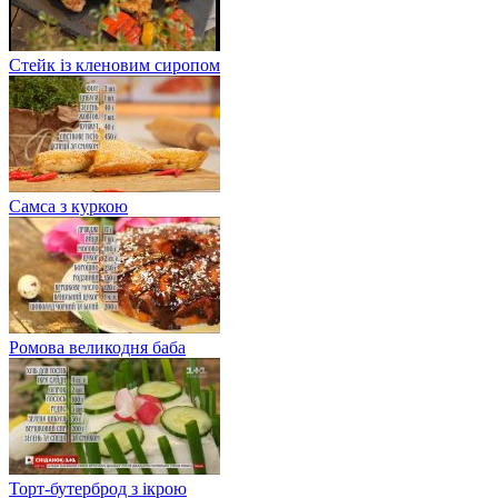
Стейк із кленовим сиропом
Самса з куркою
Ромова великодня баба
Торт-бутерброд з ікрою