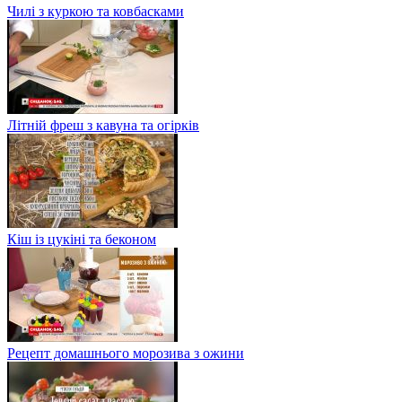
Чилі з куркою та ковбасками
Літній фреш з кавуна та огірків
Кіш із цукіні та беконом
Рецепт домашнього морозива з ожини