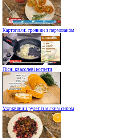
Картопляні троянди з пармезаном
Пісні квасолеві котлети
Морквяний рулет із м'яким сиром