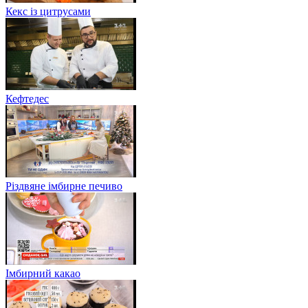
Кекс із цитрусами
Кефтедес
Різдвяне імбирне печиво
Імбирний какао