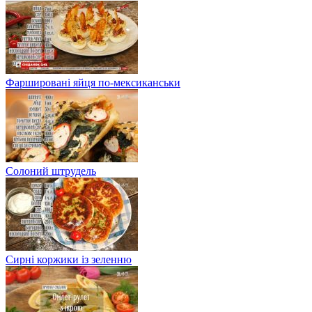
Фаршировані яйця по-мексиканськи
Солоний штрудель
Сирні коржики із зеленню