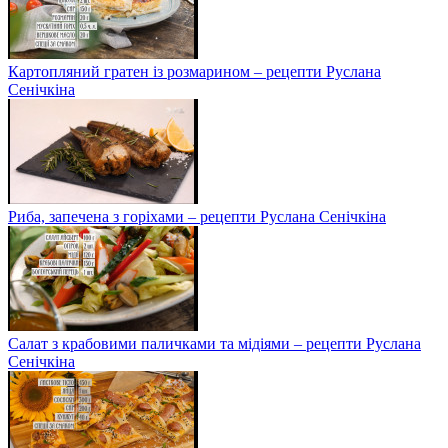
Картопляний гратен із розмарином – рецепти Руслана
Сенічкіна
Риба, запечена з горіхами – рецепти Руслана Сенічкіна
Салат з крабовими паличками та мідіями – рецепти Руслана
Сенічкіна