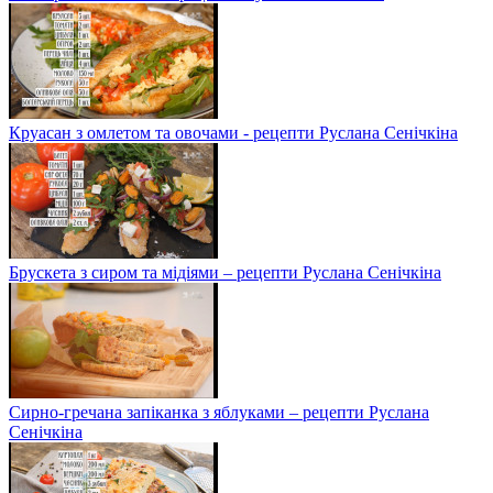
Круасан з омлетом та овочами - рецепти Руслана Сенічкіна
Брускета з сиром та мідіями – рецепти Руслана Сенічкіна
Сирно-гречана запіканка з яблуками – рецепти Руслана
Сенічкіна