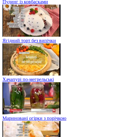
Пудинг із ковбасками
Ягідний торт без випічки
Хачапурі по-мегрельські
Мариновані огірки з порічкою