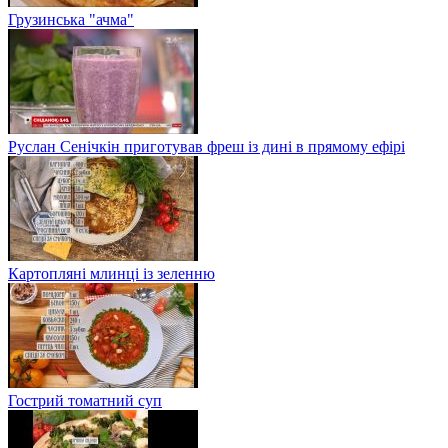
Грузинська "ачма"
Руслан Сенічкін приготував фреш із дині в прямому ефірі
Картопляні млинці із зеленню
Гострий томатний суп