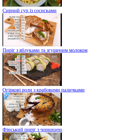
Сирний суп із сосисками
Пиріг з яблуками та згущеним молоком
Огіркові роли з крабовими паличками
Фінський пиріг з чорницею