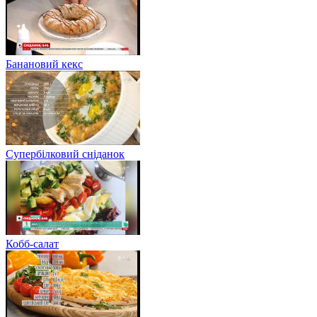
Банановий кекс
Супербілковий сніданок
Кобб-салат