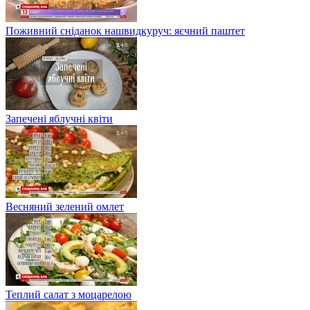
Поживний сніданок нашвидкуруч: яєчний паштет
Запечені яблучні квіти
Весняний зелений омлет
Теплий салат з моцарелою