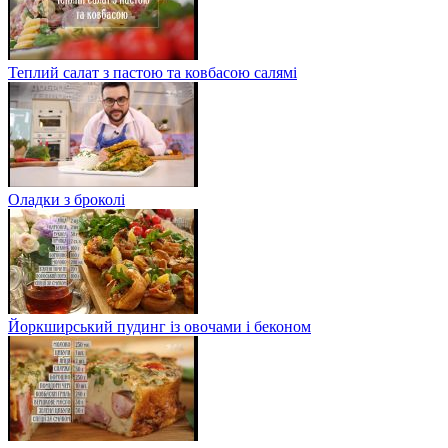
Теплий салат з пастою та ковбасою салямі
Оладки з броколі
Йоркширський пудинг із овочами і беконом