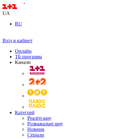
UA
RU
Вхід в кабінет
Онлайн
ТБ програма
Канали
Категорії
Реаліті-шоу
Розважальні шоу
Новини
Серіали