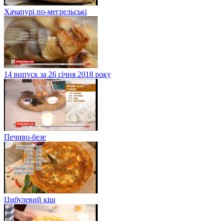
Хачапурі по-мегрельські
14 випуск за 26 січня 2018 року
Печиво-безе
Цибулевий кіш