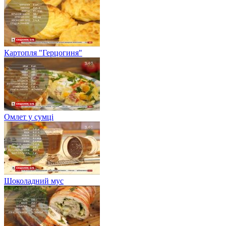
Картопля "Герцогиня"
Омлет у сумці
Шоколадний мус