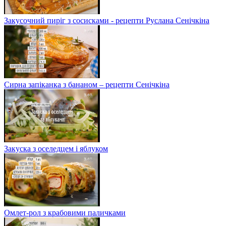
Закусочний пиріг з сосисками - рецепти Руслана Сенічкіна
Сирна запіканка з бананом – рецепти Сенічкіна
Закуска з оселедцем і яблуком
Омлет-рол з крабовими паличками