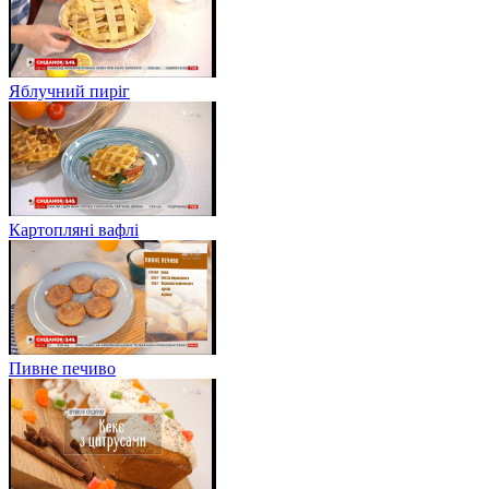
Яблучний пиріг
Картопляні вафлі
Пивне печиво