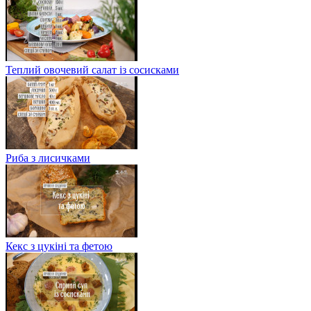
Теплий овочевий салат із сосисками
Риба з лисичками
Кекс з цукіні та фетою