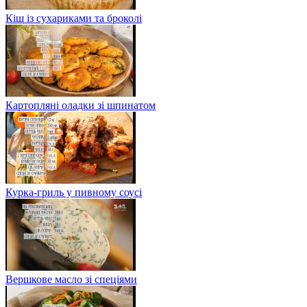
Кіш із сухариками та броколі
Картопляні оладки зі шпинатом
Курка-гриль у пивному соусі
Вершкове масло зі спеціями