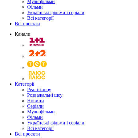
Мультфільми
Фільми
Українські фільми і серіали
Всі категорії
Всі проєкти
Канали
Категорії
Реаліті-шоу
Розважальні шоу
Новини
Серіали
Мультфільми
Фільми
Українські фільми і серіали
Всі категорії
Всі проєкти