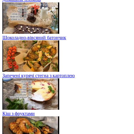
Шоколадно-вівсяний батончик
Запечені курячі стегна з картоплею
Кіш з фруктами