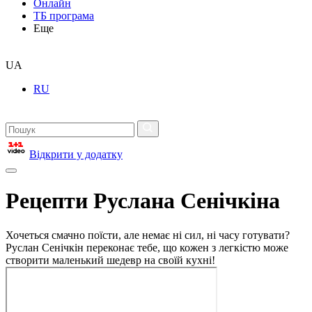
Онлайн
ТБ програма
Еще
UA
RU
Відкрити у додатку
Рецепти Руслана Сенічкіна
Хочеться смачно поїсти, але немає ні сил, ні часу готувати?
Руслан Сенічкін переконає тебе, що кожен з легкістю може
створити маленький шедевр на своїй кухні!