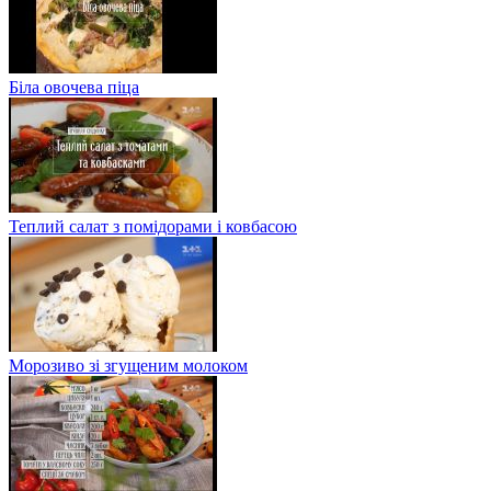
Біла овочева піца
Теплий салат з помідорами і ковбасою
Морозиво зі згущеним молоком