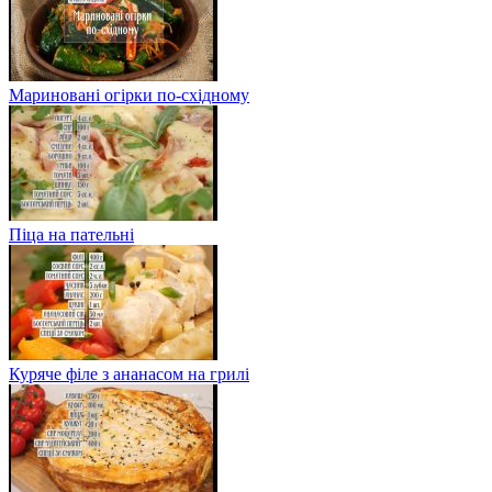
Мариновані огірки по-східному
Піца на пательні
Куряче філе з ананасом на грилі