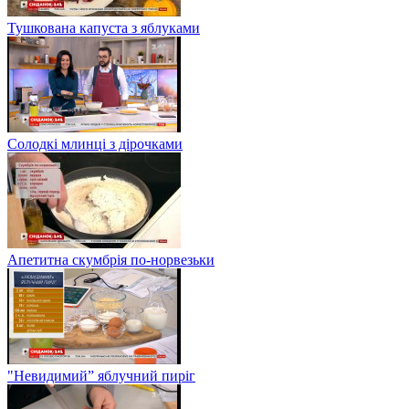
Тушкована капуста з яблуками
Солодкі млинці з дірочками
Апетитна скумбрія по-норвезьки
"Невидимий” яблучний пиріг