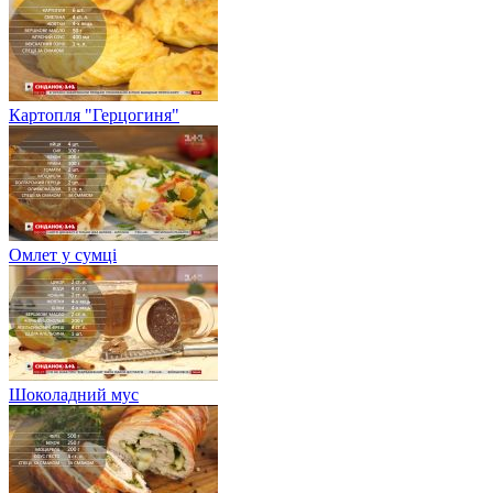
Картопля "Герцогиня"
Омлет у сумці
Шоколадний мус