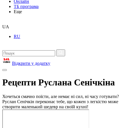
Онлайн
ТБ програма
Еще
UA
RU
Відкрити у додатку
Рецепти Руслана Сенічкіна
Хочеться смачно поїсти, але немає ні сил, ні часу готувати?
Руслан Сенічкін переконає тебе, що кожен з легкістю може
створити маленький шедевр на своїй кухні!