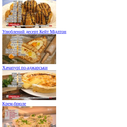
Улюблений десерт Кейт Мідлтон
Хачапурі по-аджарськи
Крем-брюле