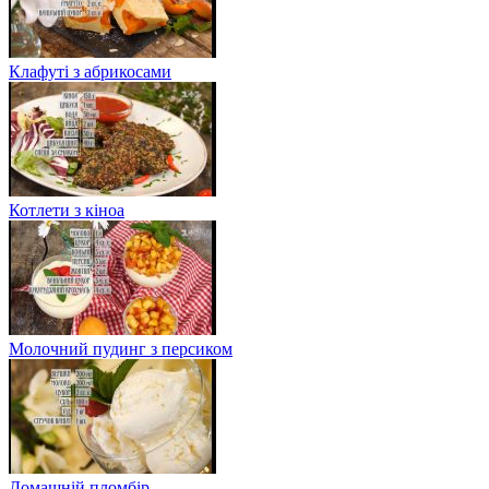
Клафуті з абрикосами
Котлети з кіноа
Молочний пудинг з персиком
Домашній пломбір