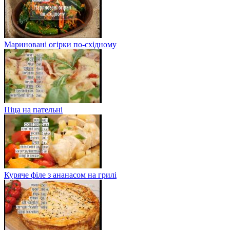
Мариновані огірки по-східному
Піца на пательні
Куряче філе з ананасом на грилі