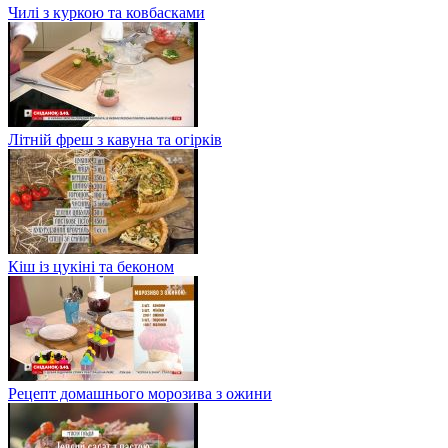
Чилі з куркою та ковбасками
Літній фреш з кавуна та огірків
Кіш із цукіні та беконом
Рецепт домашнього морозива з ожини