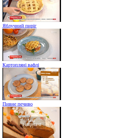
Яблучний пиріг
Картопляні вафлі
Пивне печиво