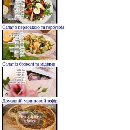
Салат з перловкою та гарбузом
Салат із броколі та мідіями
Домашній малиновий зефір