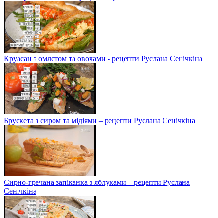
Круасан з омлетом та овочами - рецепти Руслана Сенічкіна
Брускета з сиром та мідіями – рецепти Руслана Сенічкіна
Сирно-гречана запіканка з яблуками – рецепти Руслана
Сенічкіна