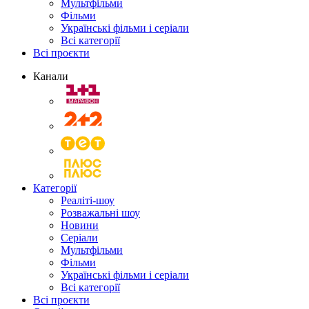
Мультфільми
Фільми
Українські фільми і серіали
Всі категорії
Всі проєкти
Канали
Категорії
Реаліті-шоу
Розважальні шоу
Новини
Серіали
Мультфільми
Фільми
Українські фільми і серіали
Всі категорії
Всі проєкти