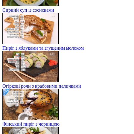
Сирний суп із сосисками
Пиріг з яблуками та згущеним молоком
Огіркові роли з крабовими паличками
Фінський пиріг з чорницею