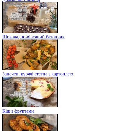
Шоколадно-вівсяний батончик
Запечені курячі стегна з картоплею
Кіш з фруктами