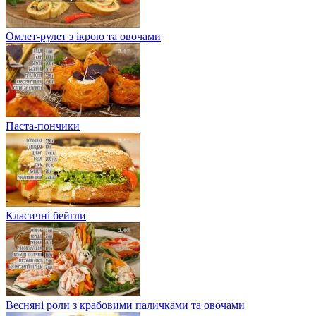
Омлет-рулет з ікрою та овочами
Паста-пончики
Класичні бейгли
Весняні роли з крабовими паличками та овочами