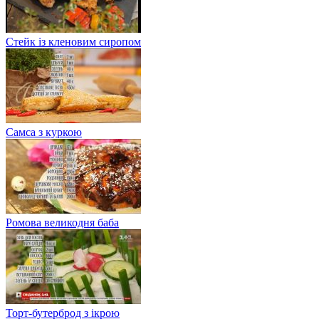
Стейк із кленовим сиропом
Самса з куркою
Ромова великодня баба
Торт-бутерброд з ікрою