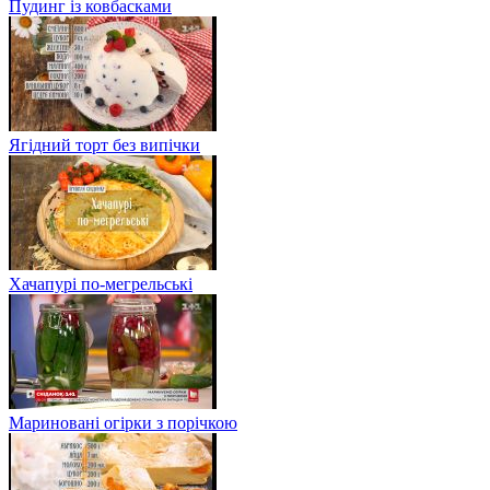
Пудинг із ковбасками
Ягідний торт без випічки
Хачапурі по-мегрельські
Мариновані огірки з порічкою