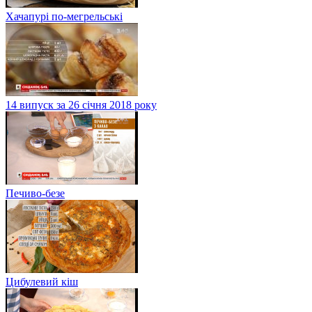
Хачапурі по-мегрельські
14 випуск за 26 січня 2018 року
Печиво-безе
Цибулевий кіш