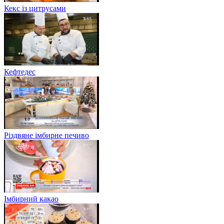
Кекс із цитрусами
Кефтедес
Різдвяне імбирне печиво
Імбирний какао