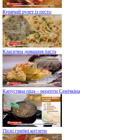
Курячий рулет із песто
Класична домашня паста
Капустяна піца – рецепти Сенічкіна
Пісні грибні котлети