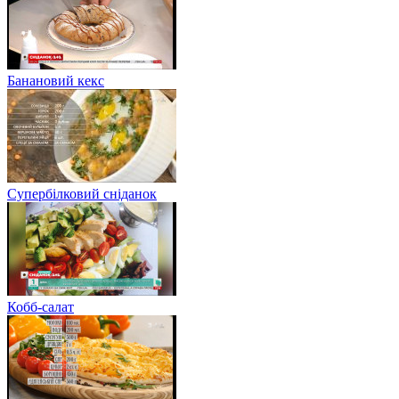
Банановий кекс
Супербілковий сніданок
Кобб-салат