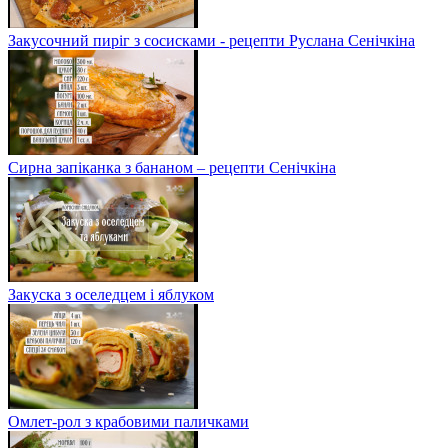
Закусочний пиріг з сосисками - рецепти Руслана Сенічкіна
Сирна запіканка з бананом – рецепти Сенічкіна
Закуска з оселедцем і яблуком
Омлет-рол з крабовими паличками