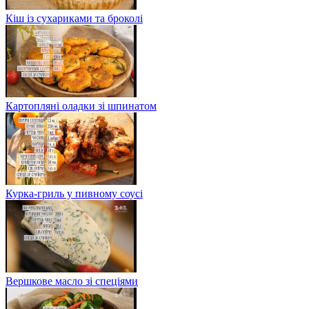
Кіш із сухариками та броколі
Картопляні оладки зі шпинатом
Курка-гриль у пивному соусі
Вершкове масло зі спеціями