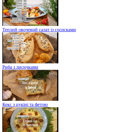
Теплий овочевий салат із сосисками
Риба з лисичками
Кекс з цукіні та фетою