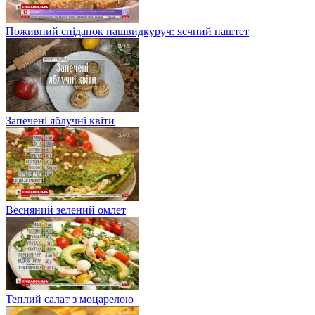
Поживний сніданок нашвидкуруч: яєчний паштет
Запечені яблучні квіти
Весняний зелений омлет
Теплий салат з моцарелою