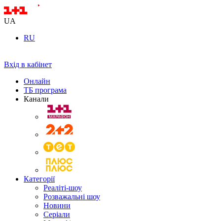
UA
RU
Вхід в кабінет
Онлайн
ТБ програма
Канали
Категорії
Реаліті-шоу
Розважальні шоу
Новини
Серіали