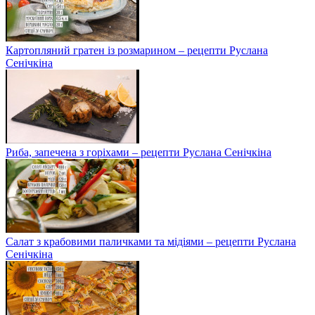
Картопляний гратен із розмарином – рецепти Руслана
Сенічкіна
Риба, запечена з горіхами – рецепти Руслана Сенічкіна
Салат з крабовими паличками та мідіями – рецепти Руслана
Сенічкіна