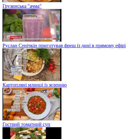
Грузинська "ачма"
Руслан Сенічкін приготував фреш із дині в прямому ефірі
Картопляні млинці із зеленню
Гострий томатний суп