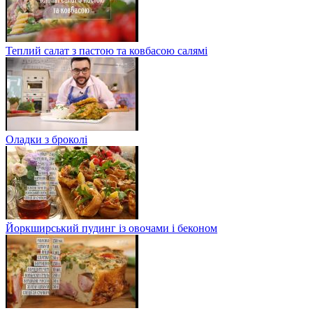
Теплий салат з пастою та ковбасою салямі
Оладки з броколі
Йоркширський пудинг із овочами і беконом