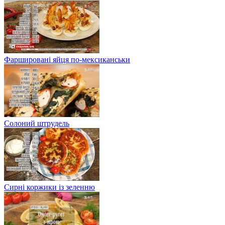
Фаршировані яйця по-мексиканськи
Солоний штрудель
Сирні коржики із зеленню