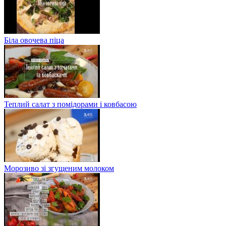
Біла овочева піца
Теплий салат з помідорами і ковбасою
Морозиво зі згущеним молоком