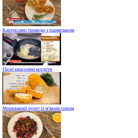
Картопляні троянди з пармезаном
Пісні квасолеві котлети
Морквяний рулет із м'яким сиром