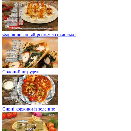
Фаршировані яйця по-мексиканськи
Солоний штрудель
Сирні коржики із зеленню