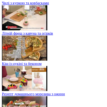
Чилі з куркою та ковбасками
Літній фреш з кавуна та огірків
Кіш із цукіні та беконом
Рецепт домашнього морозива з ожини