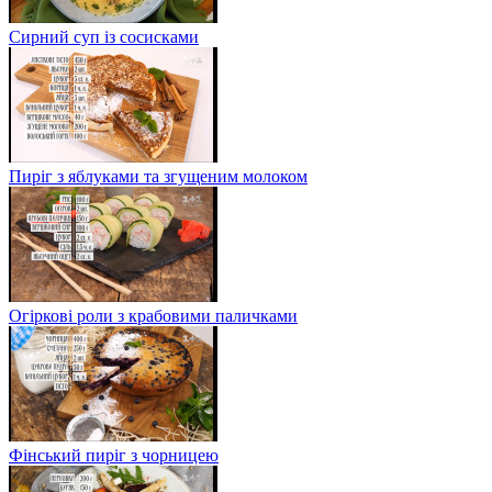
Сирний суп із сосисками
Пиріг з яблуками та згущеним молоком
Огіркові роли з крабовими паличками
Фінський пиріг з чорницею