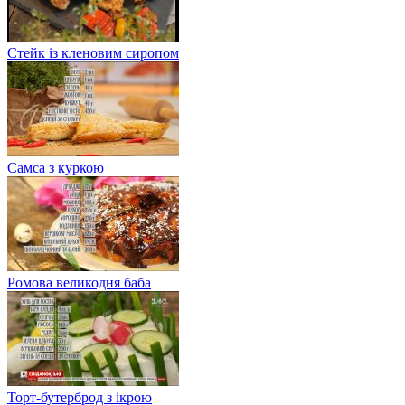
Стейк із кленовим сиропом
Самса з куркою
Ромова великодня баба
Торт-бутерброд з ікрою