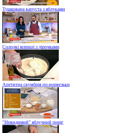
Тушкована капуста з яблуками
Солодкі млинці з дірочками
Апетитна скумбрія по-норвезьки
"Невидимий” яблучний пиріг