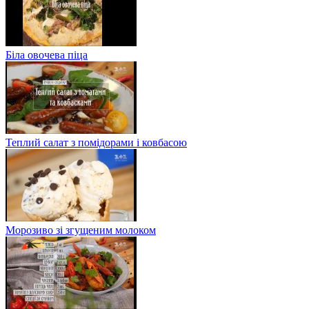
Біла овочева піца
Теплий салат з помідорами і ковбасою
Морозиво зі згущеним молоком