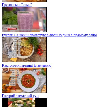
Грузинська "ачма"
Руслан Сенічкін приготував фреш із дині в прямому ефірі
Картопляні млинці із зеленню
Гострий томатний суп