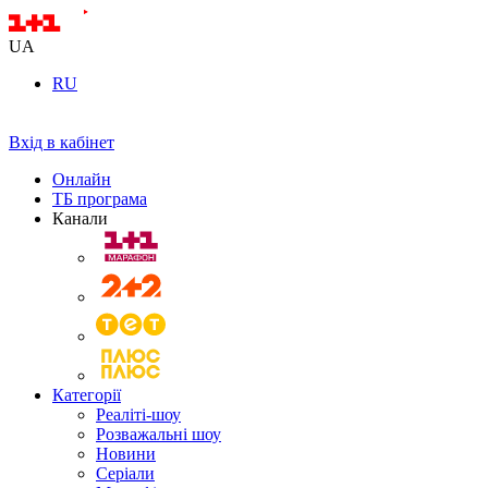
UA
RU
Вхід в кабінет
Онлайн
ТБ програма
Канали
Категорії
Реаліті-шоу
Розважальні шоу
Новини
Серіали