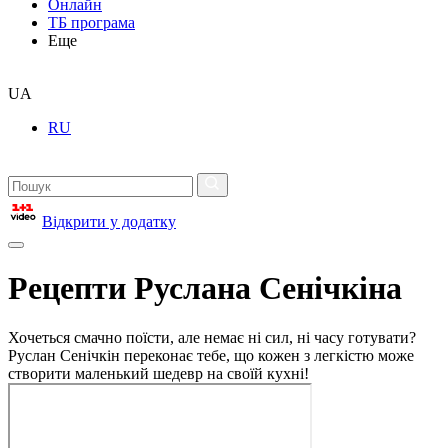
Онлайн
ТБ програма
Еще
UA
RU
Відкрити у додатку
Рецепти Руслана Сенічкіна
Хочеться смачно поїсти, але немає ні сил, ні часу готувати?
Руслан Сенічкін переконає тебе, що кожен з легкістю може
створити маленький шедевр на своїй кухні!