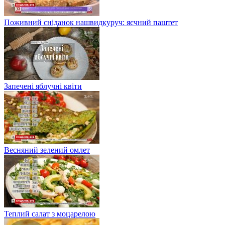
Поживний сніданок нашвидкуруч: яєчний паштет
Запечені яблучні квіти
Весняний зелений омлет
Теплий салат з моцарелою