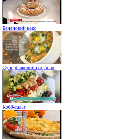
Банановий кекс
Супербілковий сніданок
Кобб-салат