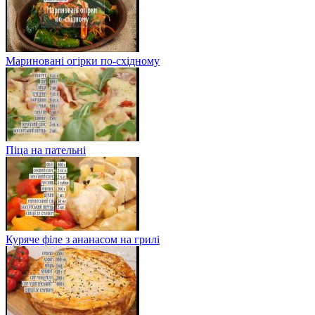
Мариновані огірки по-східному
Піца на пательні
Куряче філе з ананасом на грилі