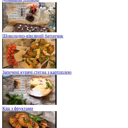
Шоколадно-вівсяний батончик
Запечені курячі стегна з картоплею
Кіш з фруктами