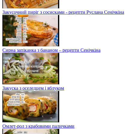
Закусочний пиріг з сосисками - рецепти Руслана Сенічкіна
Сирна запіканка з бананом – рецепти Сенічкіна
Закуска з оселедцем і яблуком
Омлет-рол з крабовими паличками