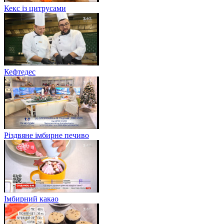
Кекс із цитрусами
Кефтедес
Різдвяне імбирне печиво
Імбирний какао