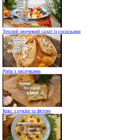
Теплий овочевий салат із сосисками
Риба з лисичками
Кекс з цукіні та фетою