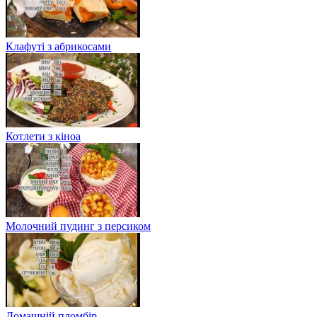
Клафуті з абрикосами
Котлети з кіноа
Молочний пудинг з персиком
Домашній пломбір