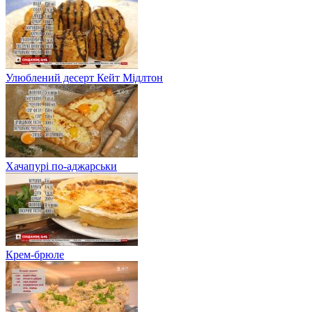
Улюблений десерт Кейт Мідлтон
Хачапурі по-аджарськи
Крем-брюле