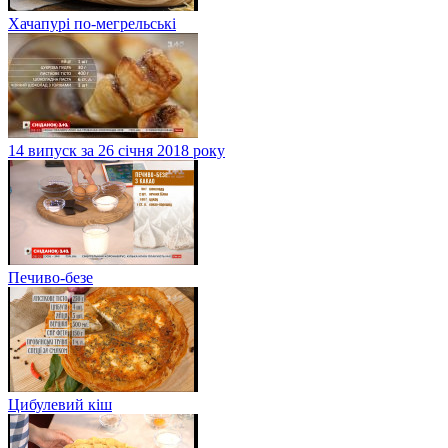
Хачапурі по-мегрельські
14 випуск за 26 січня 2018 року
Печиво-безе
Цибулевий кіш