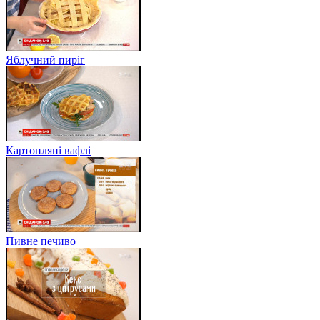
Яблучний пиріг
Картопляні вафлі
Пивне печиво