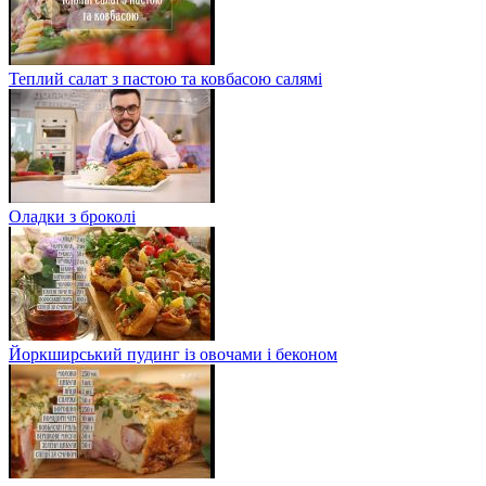
Теплий салат з пастою та ковбасою салямі
Оладки з броколі
Йоркширський пудинг із овочами і беконом