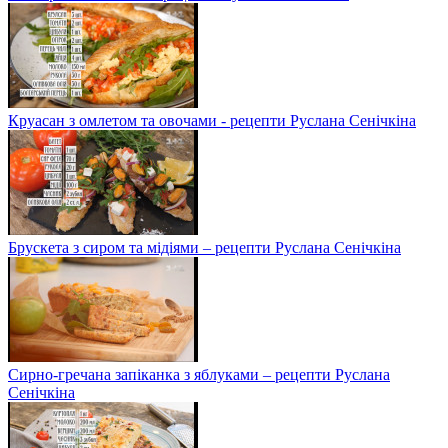
Круасан з омлетом та овочами - рецепти Руслана Сенічкіна
Брускета з сиром та мідіями – рецепти Руслана Сенічкіна
Сирно-гречана запіканка з яблуками – рецепти Руслана
Сенічкіна