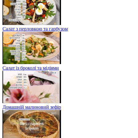
Салат з перловкою та гарбузом
Салат із броколі та мідіями
Домашній малиновий зефір