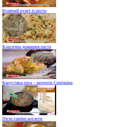
Курячий рулет із песто
Класична домашня паста
Капустяна піца – рецепти Сенічкіна
Пісні грибні котлети