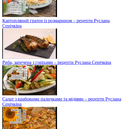
Картопляний гратен із розмарином – рецепти Руслана
Сенічкіна
Риба, запечена з горіхами – рецепти Руслана Сенічкіна
Салат з крабовими паличками та мідіями – рецепти Руслана
Сенічкіна