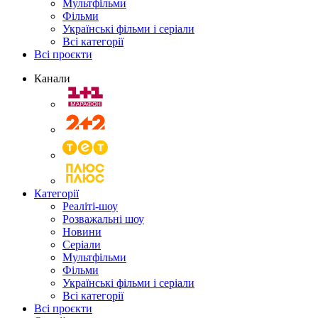
Мультфільми
Фільми
Українські фільми і серіали
Всі категорії
Всі проєкти
Канали
Категорії
Реаліті-шоу
Розважальні шоу
Новини
Серіали
Мультфільми
Фільми
Українські фільми і серіали
Всі категорії
Всі проєкти