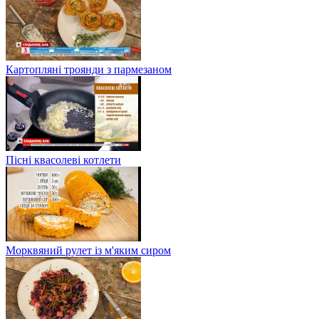
Картопляні троянди з пармезаном
Пісні квасолеві котлети
Морквяний рулет із м'яким сиром