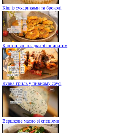
Кіш із сухариками та броколі
Картопляні оладки зі шпинатом
Курка-гриль у пивному соусі
Вершкове масло зі спеціями