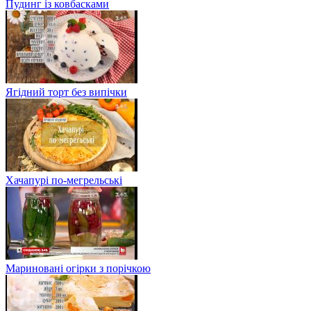
Пудинг із ковбасками
Ягідний торт без випічки
Хачапурі по-мегрельські
Мариновані огірки з порічкою