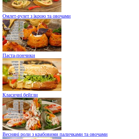
Омлет-рулет з ікрою та овочами
Паста-пончики
Класичні бейгли
Весняні роли з крабовими паличками та овочами