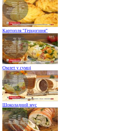
Картопля "Герцогиня"
Омлет у сумці
Шоколадний мус