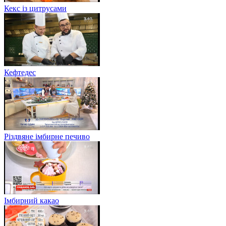
Кекс із цитрусами
Кефтедес
Різдвяне імбирне печиво
Імбирний какао