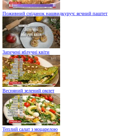
Поживний сніданок нашвидкуруч: яєчний паштет
Запечені яблучні квіти
Весняний зелений омлет
Теплий салат з моцарелою