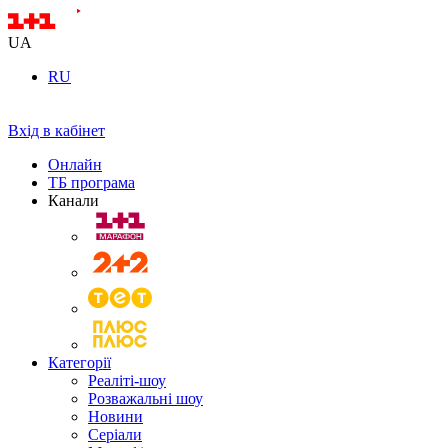
UA
RU
Вхід в кабінет
Онлайн
ТБ програма
Канали
Категорії
Реаліті-шоу
Розважальні шоу
Новини
Серіали