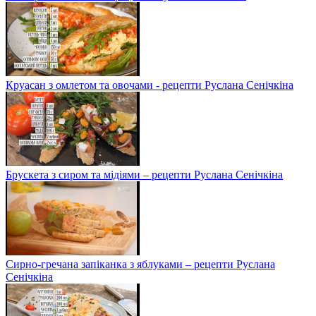
Круасан з омлетом та овочами - рецепти Руслана Сенічкіна
Брускета з сиром та мідіями – рецепти Руслана Сенічкіна
Сирно-гречана запіканка з яблуками – рецепти Руслана
Сенічкіна