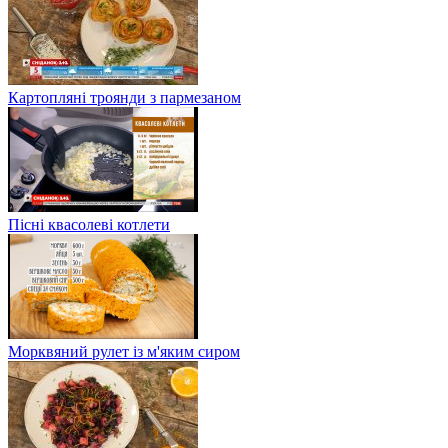
Картопляні троянди з пармезаном
Пісні квасолеві котлети
Морквяний рулет із м'яким сиром