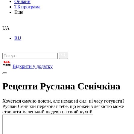
Онлайн
ТБ програма
Еще
UA
RU
Відкрити у додатку
Рецепти Руслана Сенічкіна
Хочеться смачно поїсти, але немає ні сил, ні часу готувати?
Руслан Сенічкін переконає тебе, що кожен з легкістю може
створити маленький шедевр на своїй кухні!