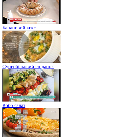
Банановий кекс
Супербілковий сніданок
Кобб-салат