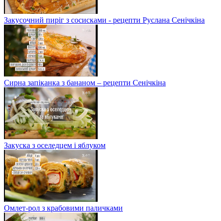
Закусочний пиріг з сосисками - рецепти Руслана Сенічкіна
Сирна запіканка з бананом – рецепти Сенічкіна
Закуска з оселедцем і яблуком
Омлет-рол з крабовими паличками