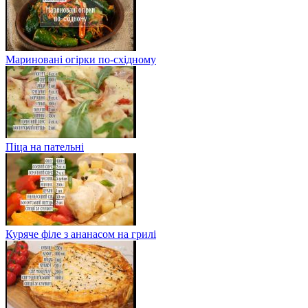
Мариновані огірки по-східному
Піца на пательні
Куряче філе з ананасом на грилі