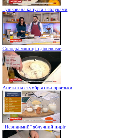
Тушкована капуста з яблуками
Солодкі млинці з дірочками
Апетитна скумбрія по-норвезьки
"Невидимий” яблучний пиріг