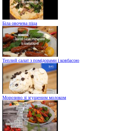
Біла овочева піца
Теплий салат з помідорами і ковбасою
Морозиво зі згущеним молоком