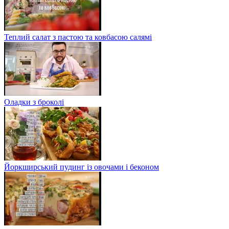
Теплий салат з пастою та ковбасою салямі
Оладки з броколі
Йоркширський пудинг із овочами і беконом