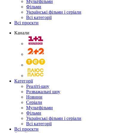
Мультфільми
Фільми
Українські фільми і серіали
Всі категорії
Всі проєкти
Канали
Категорії
Реаліті-шоу
Розважальні шоу
Новини
Серіали
Мультфільми
Фільми
Українські фільми і серіали
Всі категорії
Всі проєкти