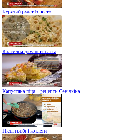
Курячий рулет із песто
Класична домашня паста
Капустяна піца – рецепти Сенічкіна
Пісні грибні котлети