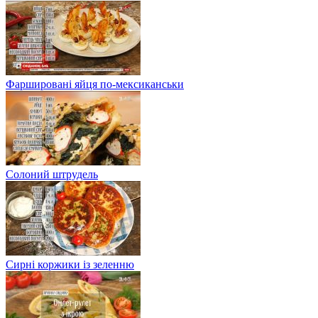
Фаршировані яйця по-мексиканськи
Солоний штрудель
Сирні коржики із зеленню