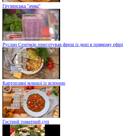
Грузинська "ачма"
Руслан Сенічкін приготував фреш із дині в прямому ефірі
Картопляні млинці із зеленню
Гострий томатний суп