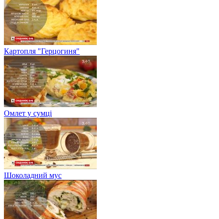
Картопля "Герцогиня"
Омлет у сумці
Шоколадний мус