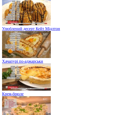
Улюблений десерт Кейт Мідлтон
Хачапурі по-аджарськи
Крем-брюле