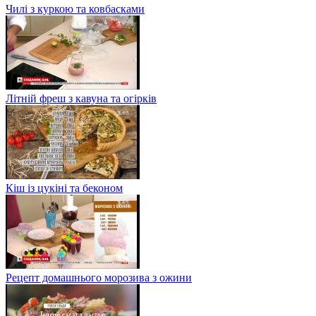
Чилі з куркою та ковбасками
Літній фреш з кавуна та огірків
Кіш із цукіні та беконом
Рецепт домашнього морозива з ожини