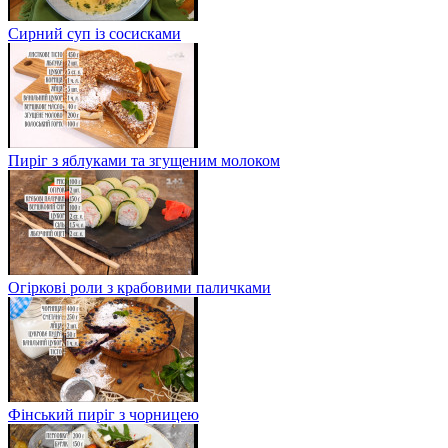
Сирний суп із сосисками
Пиріг з яблуками та згущеним молоком
Огіркові роли з крабовими паличками
Фінський пиріг з чорницею