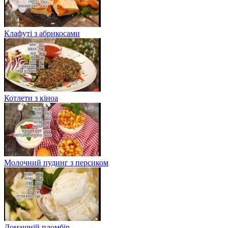
Клафуті з абрикосами
Котлети з кіноа
Молочний пудинг з персиком
Домашній пломбір