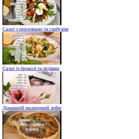
Салат з перловкою та гарбузом
Салат із броколі та мідіями
Домашній малиновий зефір