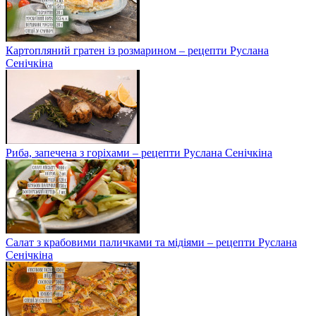
Картопляний гратен із розмарином – рецепти Руслана
Сенічкіна
Риба, запечена з горіхами – рецепти Руслана Сенічкіна
Салат з крабовими паличками та мідіями – рецепти Руслана
Сенічкіна