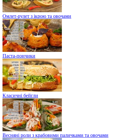
Омлет-рулет з ікрою та овочами
Паста-пончики
Класичні бейгли
Весняні роли з крабовими паличками та овочами