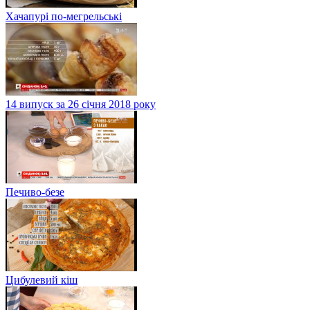
Хачапурі по-мегрельські
14 випуск за 26 січня 2018 року
Печиво-безе
Цибулевий кіш