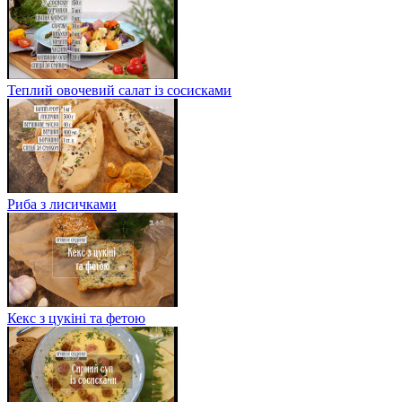
Теплий овочевий салат із сосисками
Риба з лисичками
Кекс з цукіні та фетою