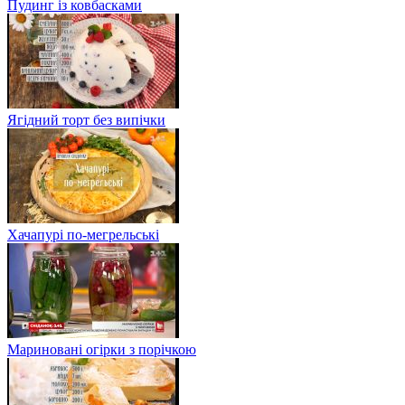
Пудинг із ковбасками
Ягідний торт без випічки
Хачапурі по-мегрельські
Мариновані огірки з порічкою