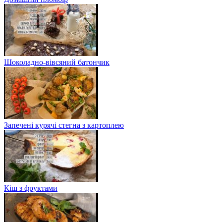
Шоколадно-вівсяний батончик
Запечені курячі стегна з картоплею
Кіш з фруктами