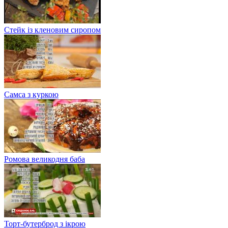
Стейк із кленовим сиропом
Самса з куркою
Ромова великодня баба
Торт-бутерброд з ікрою