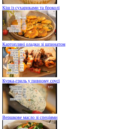
Кіш із сухариками та броколі
Картопляні оладки зі шпинатом
Курка-гриль у пивному соусі
Вершкове масло зі спеціями