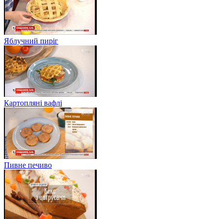
Яблучний пиріг
Картопляні вафлі
Пивне печиво