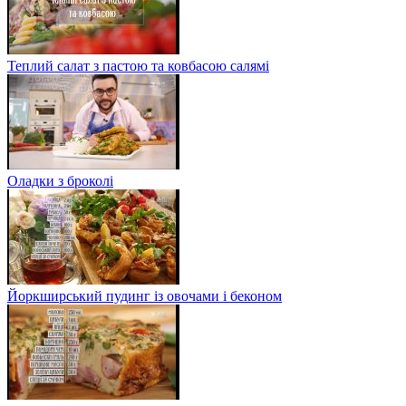
Теплий салат з пастою та ковбасою салямі
Оладки з броколі
Йоркширський пудинг із овочами і беконом