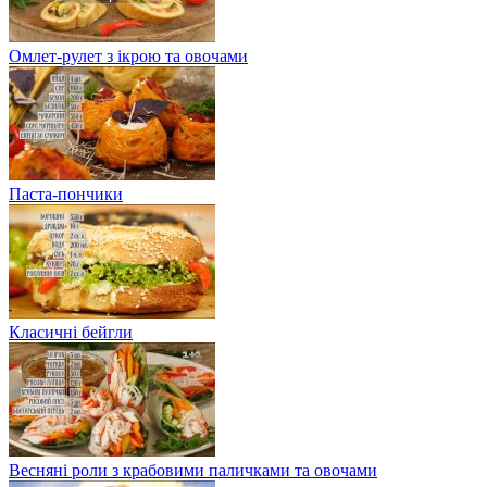
Омлет-рулет з ікрою та овочами
Паста-пончики
Класичні бейгли
Весняні роли з крабовими паличками та овочами