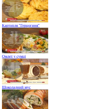
Картопля "Герцогиня"
Омлет у сумці
Шоколадний мус