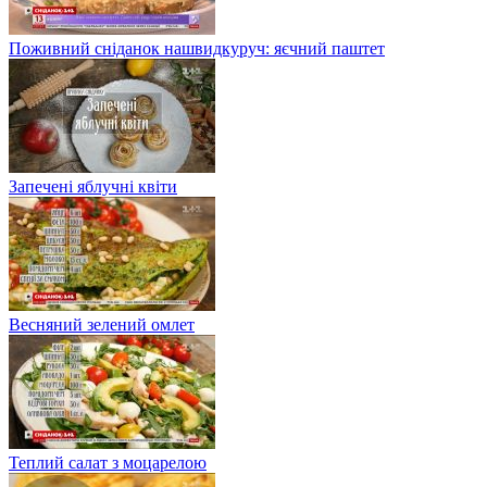
Поживний сніданок нашвидкуруч: яєчний паштет
Запечені яблучні квіти
Весняний зелений омлет
Теплий салат з моцарелою