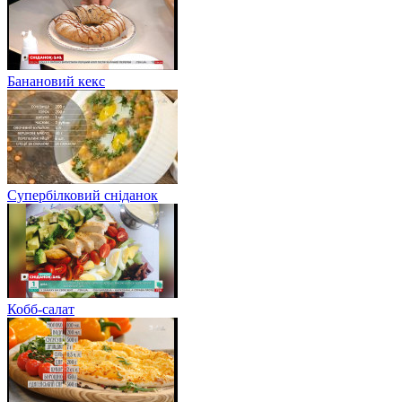
Банановий кекс
Супербілковий сніданок
Кобб-салат