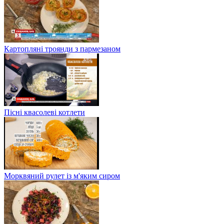
Картопляні троянди з пармезаном
Пісні квасолеві котлети
Морквяний рулет із м'яким сиром