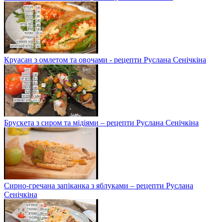
Круасан з омлетом та овочами - рецепти Руслана Сенічкіна
Брускета з сиром та мідіями – рецепти Руслана Сенічкіна
Сирно-гречана запіканка з яблуками – рецепти Руслана
Сенічкіна