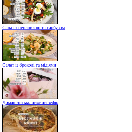
Салат з перловкою та гарбузом
Салат із броколі та мідіями
Домашній малиновий зефір