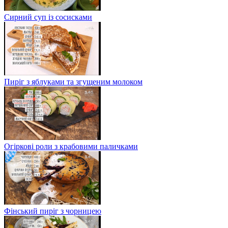
Сирний суп із сосисками
Пиріг з яблуками та згущеним молоком
Огіркові роли з крабовими паличками
Фінський пиріг з чорницею