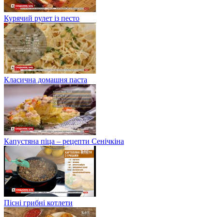
Курячий рулет із песто
Класична домашня паста
Капустяна піца – рецепти Сенічкіна
Пісні грибні котлети