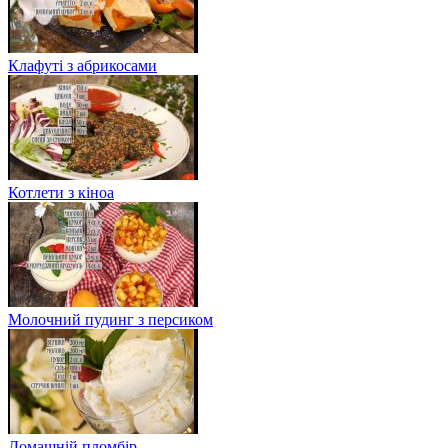
Клафуті з абрикосами
Котлети з кіноа
Молочний пудинг з персиком
Домашній пломбір