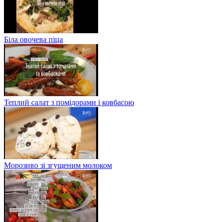
Біла овочева піца
Теплий салат з помідорами і ковбасою
Морозиво зі згущеним молоком