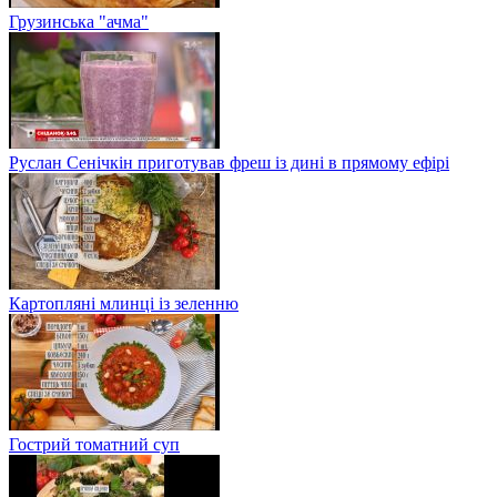
Грузинська "ачма"
Руслан Сенічкін приготував фреш із дині в прямому ефірі
Картопляні млинці із зеленню
Гострий томатний суп