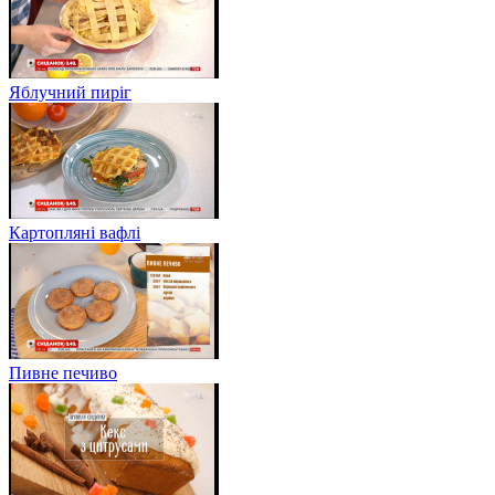
Яблучний пиріг
Картопляні вафлі
Пивне печиво