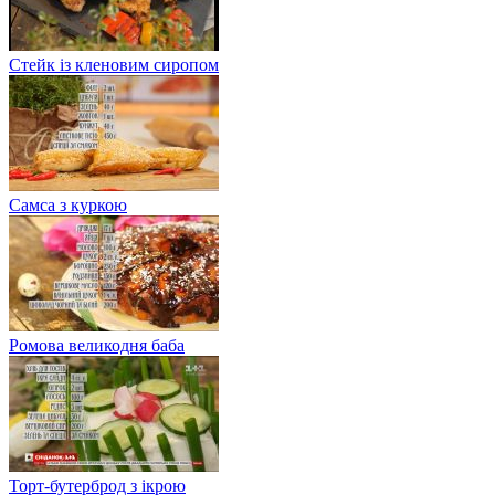
Стейк із кленовим сиропом
Самса з куркою
Ромова великодня баба
Торт-бутерброд з ікрою