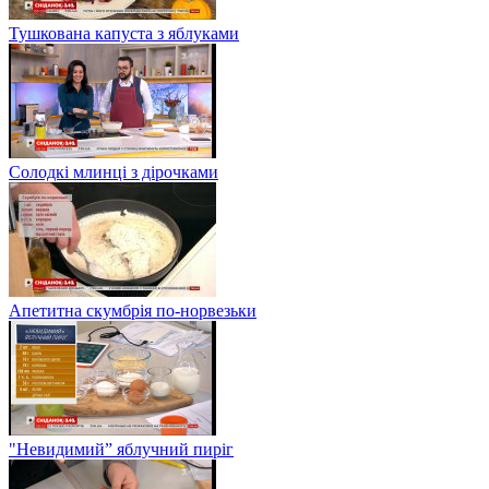
Тушкована капуста з яблуками
Солодкі млинці з дірочками
Апетитна скумбрія по-норвезьки
"Невидимий” яблучний пиріг