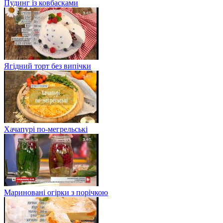
Пудинг із ковбасками
Ягідний торт без випічки
Хачапурі по-мегрельські
Мариновані огірки з порічкою