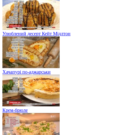
Улюблений десерт Кейт Мідлтон
Хачапурі по-аджарськи
Крем-брюле