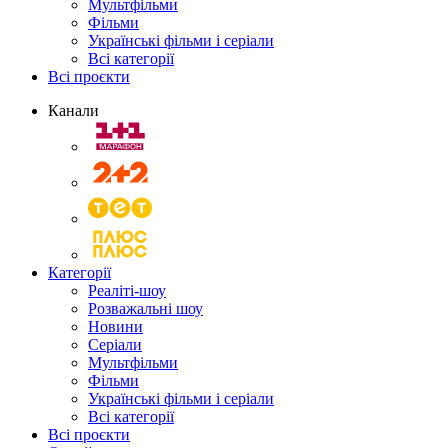
Мультфільми
Фільми
Українські фільми і серіали
Всі категорії
Всі проєкти
Канали
Категорії
Реаліті-шоу
Розважальні шоу
Новини
Серіали
Мультфільми
Фільми
Українські фільми і серіали
Всі категорії
Всі проєкти