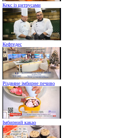
Кекс із цитрусами
Кефтедес
Різдвяне імбирне печиво
Імбирний какао