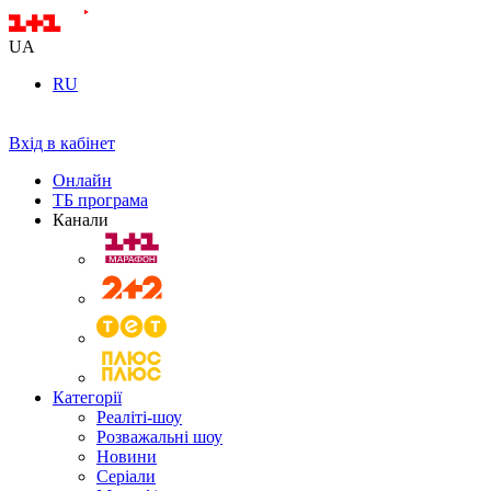
UA
RU
Вхід в кабінет
Онлайн
ТБ програма
Канали
Категорії
Реаліті-шоу
Розважальні шоу
Новини
Серіали