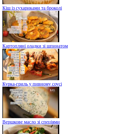
Кіш із сухариками та броколі
Картопляні оладки зі шпинатом
Курка-гриль у пивному соусі
Вершкове масло зі спеціями