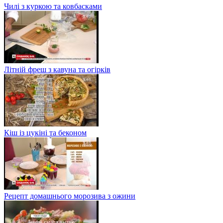
Чилі з куркою та ковбасками
Літній фреш з кавуна та огірків
Кіш із цукіні та беконом
Рецепт домашнього морозива з ожини