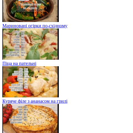
Мариновані огірки по-східному
Піца на пательні
Куряче філе з ананасом на грилі