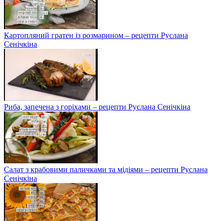
Картопляний гратен із розмарином – рецепти Руслана
Сенічкіна
Риба, запечена з горіхами – рецепти Руслана Сенічкіна
Салат з крабовими паличками та мідіями – рецепти Руслана
Сенічкіна