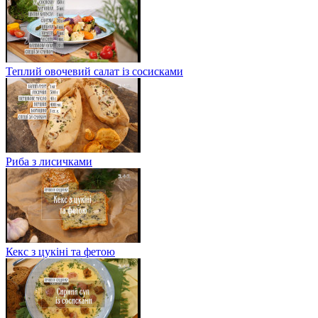
Теплий овочевий салат із сосисками
Риба з лисичками
Кекс з цукіні та фетою