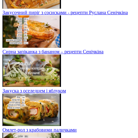
Закусочний пиріг з сосисками - рецепти Руслана Сенічкіна
Сирна запіканка з бананом – рецепти Сенічкіна
Закуска з оселедцем і яблуком
Омлет-рол з крабовими паличками