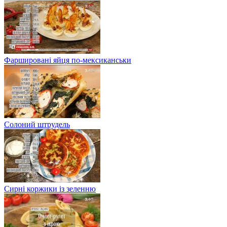
Фаршировані яйця по-мексиканськи
Солоний штрудель
Сирні коржики із зеленню