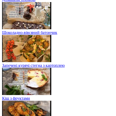
Шоколадно-вівсяний батончик
Запечені курячі стегна з картоплею
Кіш з фруктами