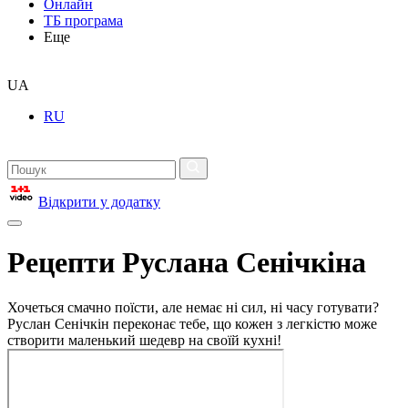
Онлайн
ТБ програма
Еще
UA
RU
Відкрити у додатку
Рецепти Руслана Сенічкіна
Хочеться смачно поїсти, але немає ні сил, ні часу готувати?
Руслан Сенічкін переконає тебе, що кожен з легкістю може
створити маленький шедевр на своїй кухні!