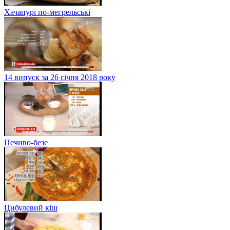
Хачапурі по-мегрельські
14 випуск за 26 січня 2018 року
Печиво-безе
Цибулевий кіш