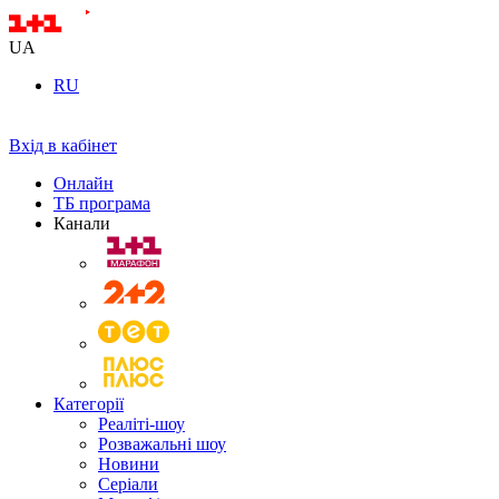
UA
RU
Вхід в кабінет
Онлайн
ТБ програма
Канали
Категорії
Реаліті-шоу
Розважальні шоу
Новини
Серіали