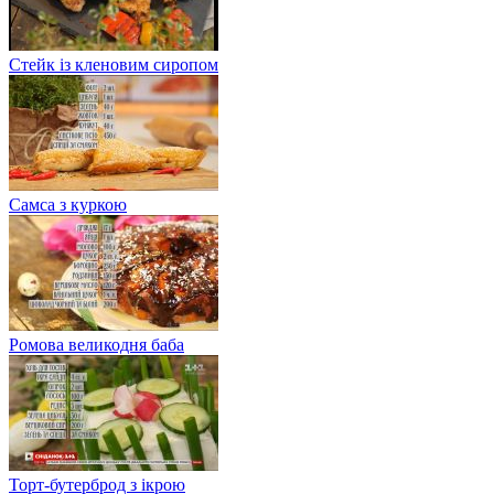
Стейк із кленовим сиропом
Самса з куркою
Ромова великодня баба
Торт-бутерброд з ікрою