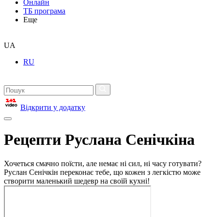
Онлайн
ТБ програма
Еще
UA
RU
Відкрити у додатку
Рецепти Руслана Сенічкіна
Хочеться смачно поїсти, але немає ні сил, ні часу готувати?
Руслан Сенічкін переконає тебе, що кожен з легкістю може
створити маленький шедевр на своїй кухні!