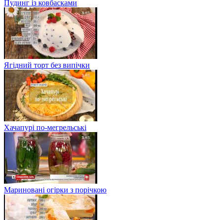
Пудинг із ковбасками
Ягідний торт без випічки
Хачапурі по-мегрельські
Мариновані огірки з порічкою