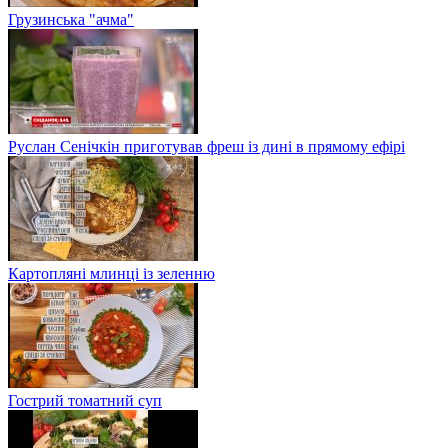
Грузинська "ачма"
Руслан Сенічкін приготував фреш із дині в прямому ефірі
Картопляні млинці із зеленню
Гострий томатний суп