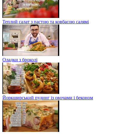
Теплий салат з пастою та ковбасою салямі
Оладки з броколі
Йоркширський пудинг із овочами і беконом