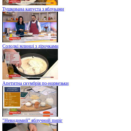
Тушкована капуста з яблуками
Солодкі млинці з дірочками
Апетитна скумбрія по-норвезьки
"Невидимий” яблучний пиріг