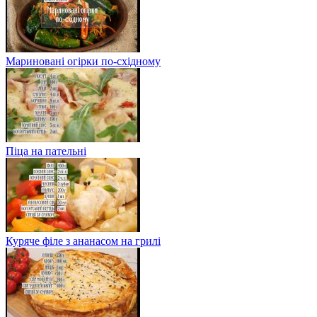
Мариновані огірки по-східному
Піца на пательні
Куряче філе з ананасом на грилі