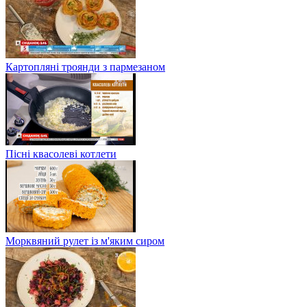
Картопляні троянди з пармезаном
Пісні квасолеві котлети
Морквяний рулет із м'яким сиром