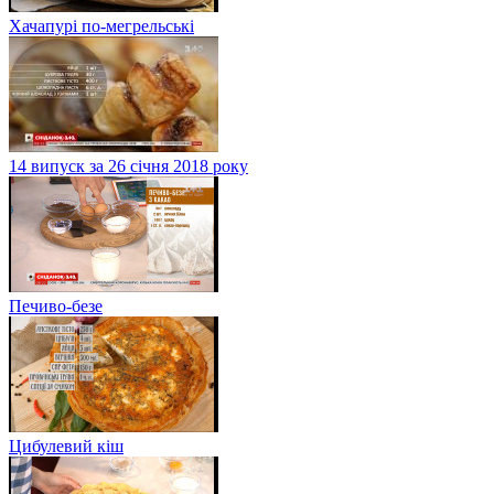
Хачапурі по-мегрельські
14 випуск за 26 січня 2018 року
Печиво-безе
Цибулевий кіш