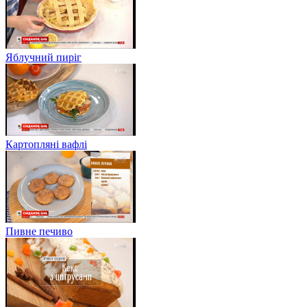
Яблучний пиріг
Картопляні вафлі
Пивне печиво