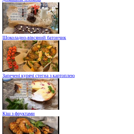
Шоколадно-вівсяний батончик
Запечені курячі стегна з картоплею
Кіш з фруктами