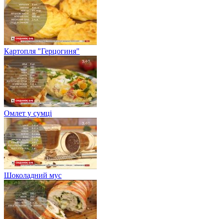
Картопля "Герцогиня"
Омлет у сумці
Шоколадний мус