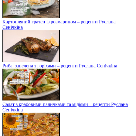
Картопляний гратен із розмарином – рецепти Руслана
Сенічкіна
Риба, запечена з горіхами – рецепти Руслана Сенічкіна
Салат з крабовими паличками та мідіями – рецепти Руслана
Сенічкіна