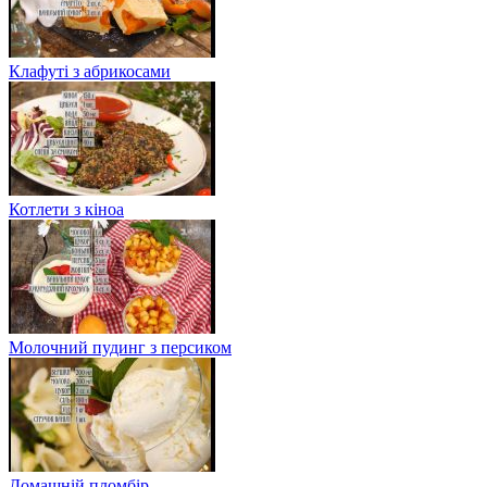
Клафуті з абрикосами
Котлети з кіноа
Молочний пудинг з персиком
Домашній пломбір