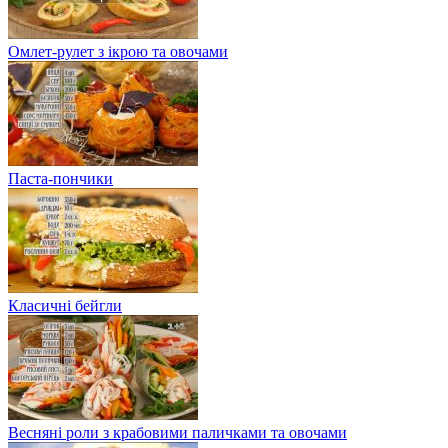
Омлет-рулет з ікрою та овочами
Паста-пончики
Класичні бейгли
Весняні роли з крабовими паличками та овочами