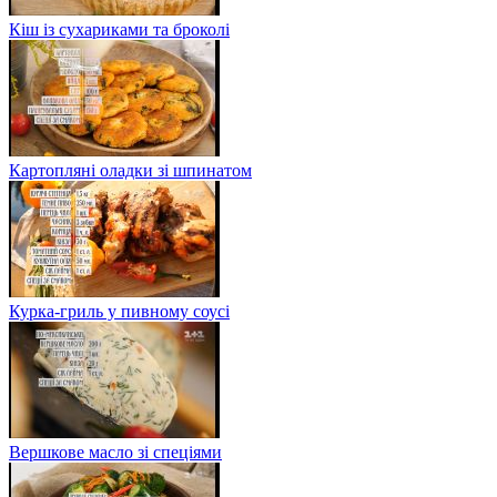
Кіш із сухариками та броколі
Картопляні оладки зі шпинатом
Курка-гриль у пивному соусі
Вершкове масло зі спеціями