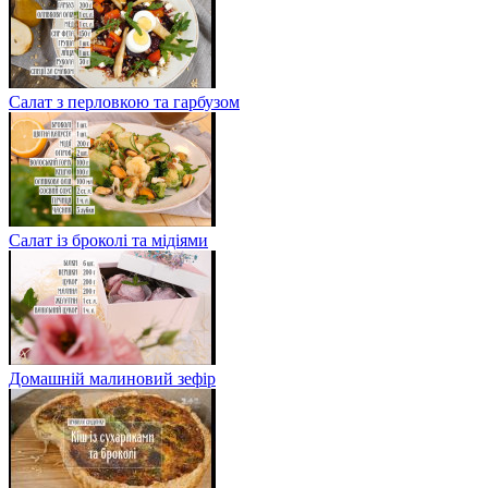
Салат з перловкою та гарбузом
Салат із броколі та мідіями
Домашній малиновий зефір