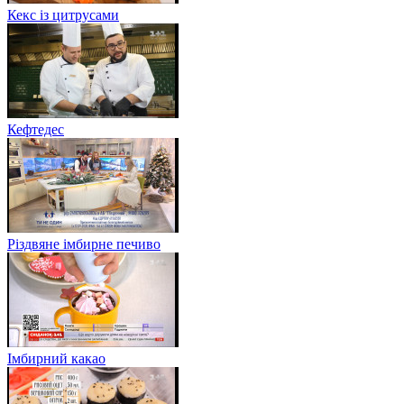
Кекс із цитрусами
Кефтедес
Різдвяне імбирне печиво
Імбирний какао