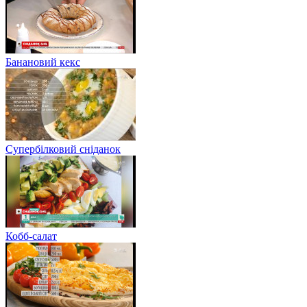
Банановий кекс
Супербілковий сніданок
Кобб-салат