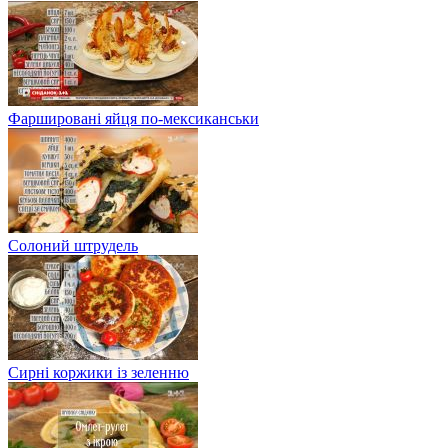
Фаршировані яйця по-мексиканськи
Солоний штрудель
Сирні коржики із зеленню