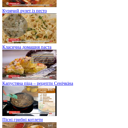
Курячий рулет із песто
Класична домашня паста
Капустяна піца – рецепти Сенічкіна
Пісні грибні котлети