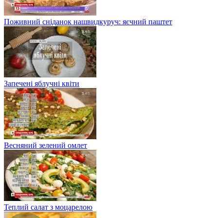
Поживний сніданок нашвидкуруч: яєчний паштет
Запечені яблучні квіти
Весняний зелений омлет
Теплий салат з моцарелою