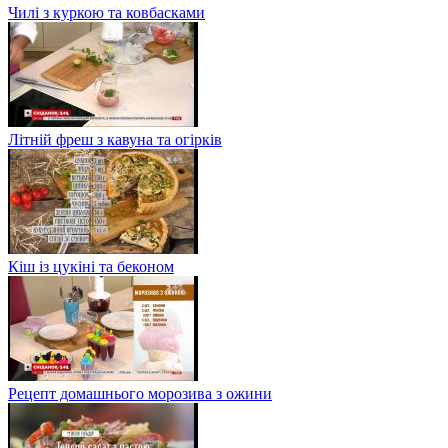
Чилі з куркою та ковбасками
Літній фреш з кавуна та огірків
Кіш із цукіні та беконом
Рецепт домашнього морозива з ожини