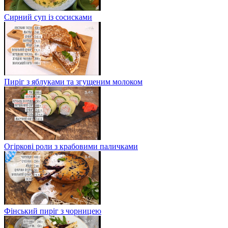
Сирний суп із сосисками
Пиріг з яблуками та згущеним молоком
Огіркові роли з крабовими паличками
Фінський пиріг з чорницею