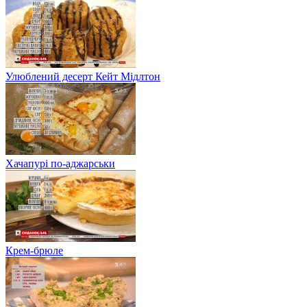
Улюблений десерт Кейт Мідлтон
Хачапурі по-аджарськи
Крем-брюле