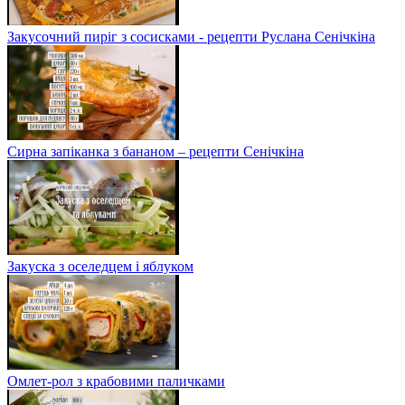
Закусочний пиріг з сосисками - рецепти Руслана Сенічкіна
Сирна запіканка з бананом – рецепти Сенічкіна
Закуска з оселедцем і яблуком
Омлет-рол з крабовими паличками