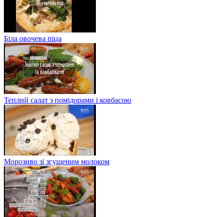
Біла овочева піца
Теплий салат з помідорами і ковбасою
Морозиво зі згущеним молоком