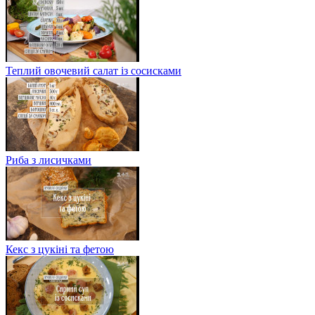
Теплий овочевий салат із сосисками
Риба з лисичками
Кекс з цукіні та фетою