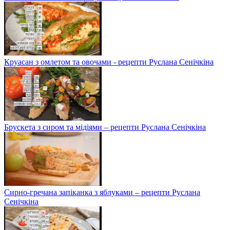
Круасан з омлетом та овочами - рецепти Руслана Сенічкіна
Брускета з сиром та мідіями – рецепти Руслана Сенічкіна
Сирно-гречана запіканка з яблуками – рецепти Руслана
Сенічкіна