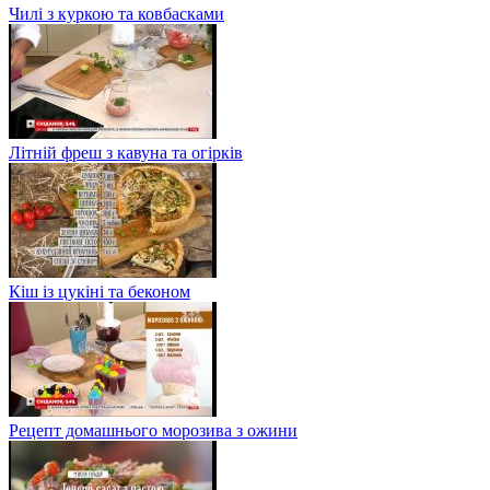
Чилі з куркою та ковбасками
Літній фреш з кавуна та огірків
Кіш із цукіні та беконом
Рецепт домашнього морозива з ожини