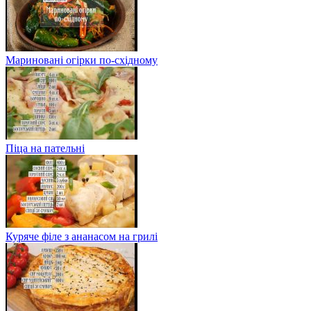
Мариновані огірки по-східному
Піца на пательні
Куряче філе з ананасом на грилі