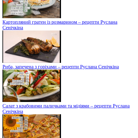
Картопляний гратен із розмарином – рецепти Руслана
Сенічкіна
Риба, запечена з горіхами – рецепти Руслана Сенічкіна
Салат з крабовими паличками та мідіями – рецепти Руслана
Сенічкіна