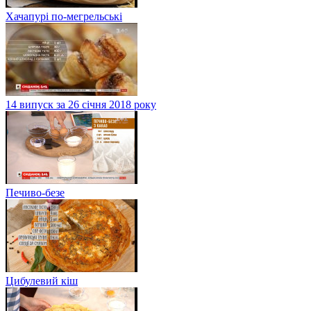
Хачапурі по-мегрельські
14 випуск за 26 січня 2018 року
Печиво-безе
Цибулевий кіш