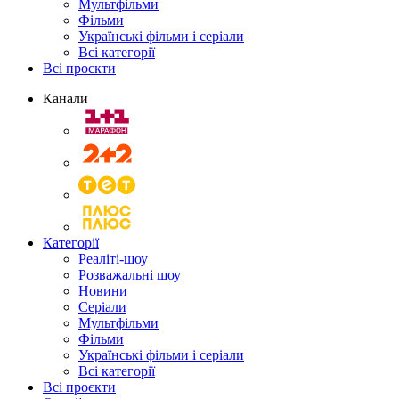
Мультфільми
Фільми
Українські фільми і серіали
Всі категорії
Всі проєкти
Канали
Категорії
Реаліті-шоу
Розважальні шоу
Новини
Серіали
Мультфільми
Фільми
Українські фільми і серіали
Всі категорії
Всі проєкти