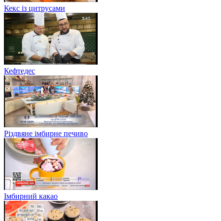
Кекс із цитрусами
Кефтедес
Різдвяне імбирне печиво
Імбирний какао