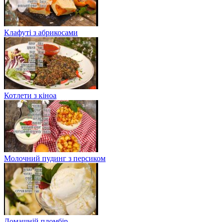
Клафуті з абрикосами
Котлети з кіноа
Молочний пудинг з персиком
Домашній пломбір