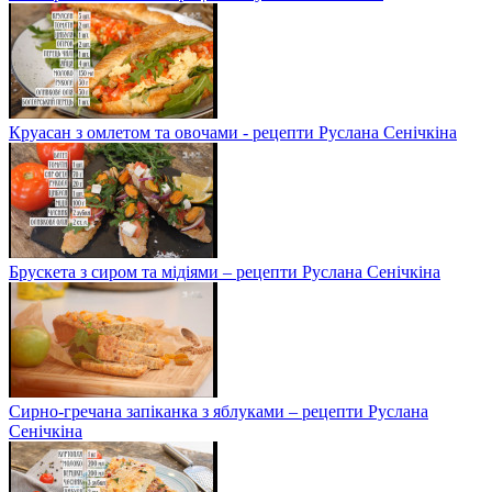
Круасан з омлетом та овочами - рецепти Руслана Сенічкіна
Брускета з сиром та мідіями – рецепти Руслана Сенічкіна
Сирно-гречана запіканка з яблуками – рецепти Руслана
Сенічкіна