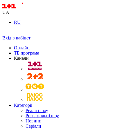
UA
RU
Вхід в кабінет
Онлайн
ТБ програма
Канали
Категорії
Реаліті-шоу
Розважальні шоу
Новини
Серіали