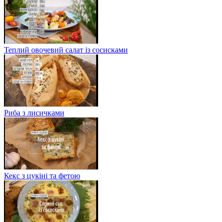
Теплий овочевий салат із сосисками
Риба з лисичками
Кекс з цукіні та фетою