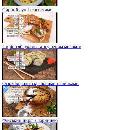
Сирний суп із сосисками
Пиріг з яблуками та згущеним молоком
Огіркові роли з крабовими паличками
Фінський пиріг з чорницею