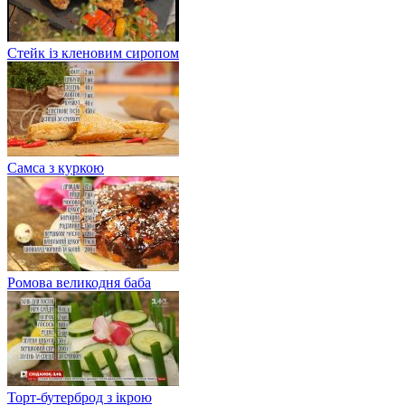
Стейк із кленовим сиропом
Самса з куркою
Ромова великодня баба
Торт-бутерброд з ікрою