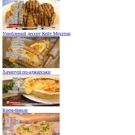
Улюблений десерт Кейт Мідлтон
Хачапурі по-аджарськи
Крем-брюле