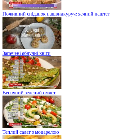
Поживний сніданок нашвидкуруч: яєчний паштет
Запечені яблучні квіти
Весняний зелений омлет
Теплий салат з моцарелою