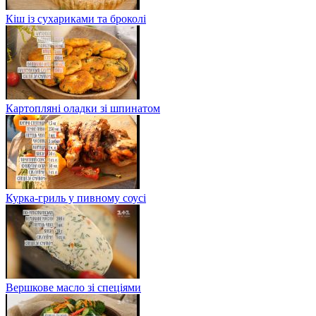
Кіш із сухариками та броколі
Картопляні оладки зі шпинатом
Курка-гриль у пивному соусі
Вершкове масло зі спеціями