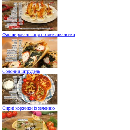
Фаршировані яйця по-мексиканськи
Солоний штрудель
Сирні коржики із зеленню