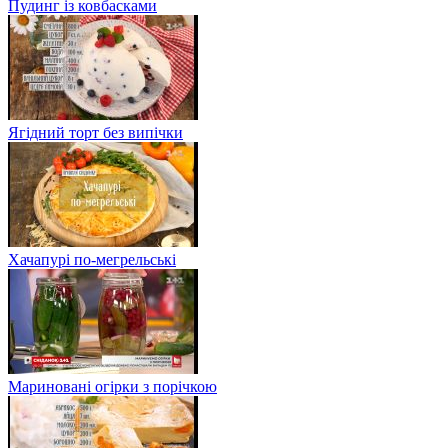
Пудинг із ковбасками
Ягідний торт без випічки
Хачапурі по-мегрельські
Мариновані огірки з порічкою