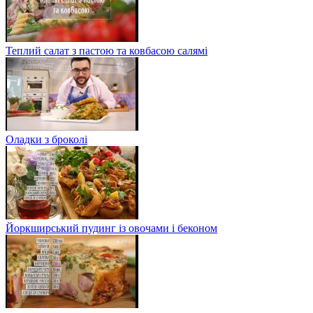
Теплий салат з пастою та ковбасою салямі
Оладки з броколі
Йоркширський пудинг із овочами і беконом