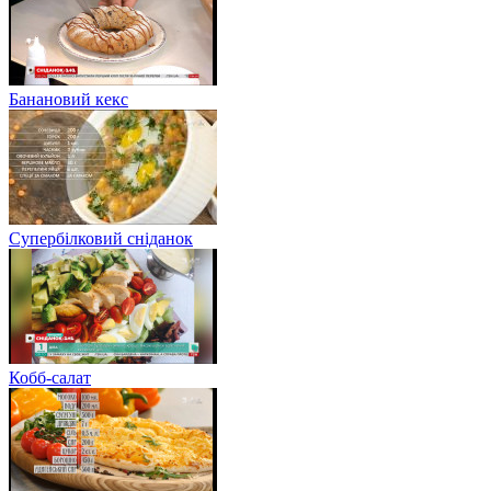
Банановий кекс
Супербілковий сніданок
Кобб-салат