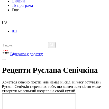
Онлайн
ТБ програма
Еще
UA
RU
Відкрити у додатку
Рецепти Руслана Сенічкіна
Хочеться смачно поїсти, але немає ні сил, ні часу готувати?
Руслан Сенічкін переконає тебе, що кожен з легкістю може
створити маленький шедевр на своїй кухні!