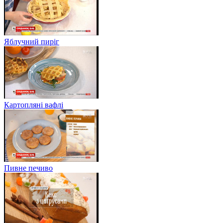
Яблучний пиріг
Картопляні вафлі
Пивне печиво