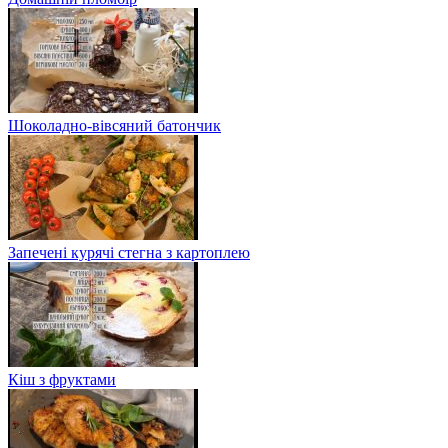
Шоколадно-вівсяний батончик
Запечені курячі стегна з картоплею
Кіш з фруктами