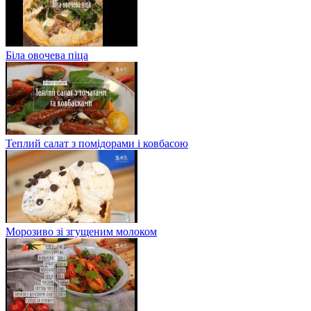
Біла овочева піца
Теплий салат з помідорами і ковбасою
Морозиво зі згущеним молоком