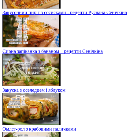
Закусочний пиріг з сосисками - рецепти Руслана Сенічкіна
Сирна запіканка з бананом – рецепти Сенічкіна
Закуска з оселедцем і яблуком
Омлет-рол з крабовими паличками