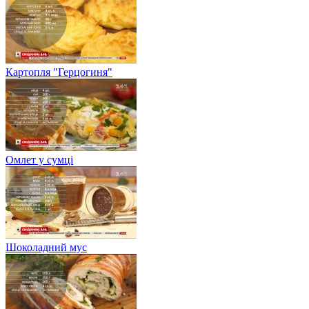
Картопля "Герцогиня"
Омлет у сумці
Шоколадний мус