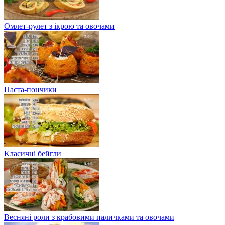
Омлет-рулет з ікрою та овочами
Паста-пончики
Класичні бейгли
Весняні роли з крабовими паличками та овочами