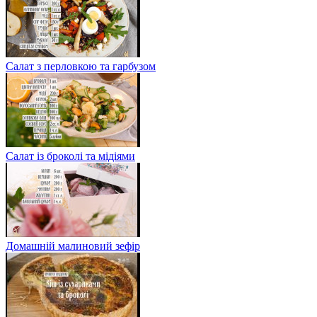
Салат з перловкою та гарбузом
Салат із броколі та мідіями
Домашній малиновий зефір