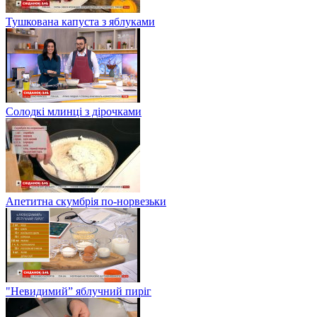
Тушкована капуста з яблуками
Солодкі млинці з дірочками
Апетитна скумбрія по-норвезьки
"Невидимий” яблучний пиріг