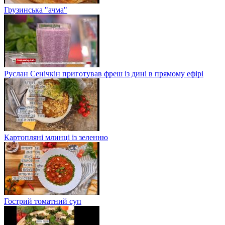
Грузинська "ачма"
Руслан Сенічкін приготував фреш із дині в прямому ефірі
Картопляні млинці із зеленню
Гострий томатний суп