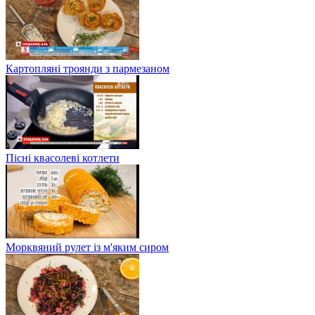
Картопляні троянди з пармезаном
Пісні квасолеві котлети
Морквяний рулет із м'яким сиром