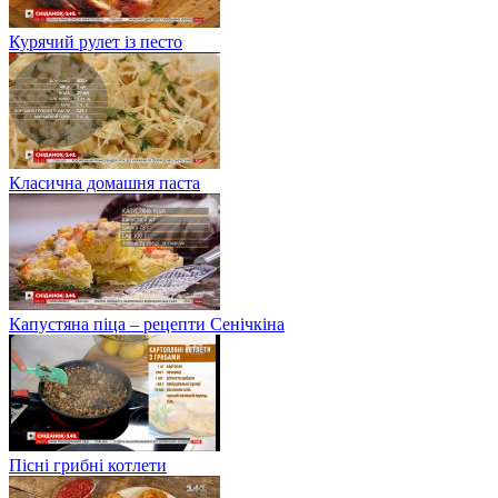
Курячий рулет із песто
Класична домашня паста
Капустяна піца – рецепти Сенічкіна
Пісні грибні котлети