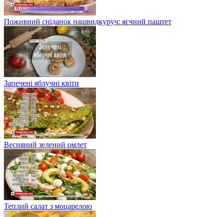
Поживний сніданок нашвидкуруч: яєчний паштет
Запечені яблучні квіти
Весняний зелений омлет
Теплий салат з моцарелою