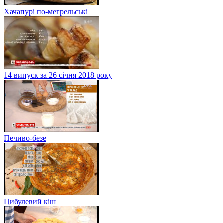
Хачапурі по-мегрельські
14 випуск за 26 січня 2018 року
Печиво-безе
Цибулевий кіш