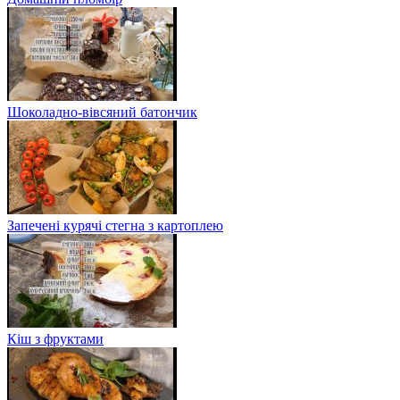
Шоколадно-вівсяний батончик
Запечені курячі стегна з картоплею
Кіш з фруктами