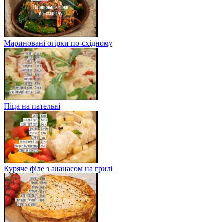
Мариновані огірки по-східному
Піца на пательні
Куряче філе з ананасом на грилі