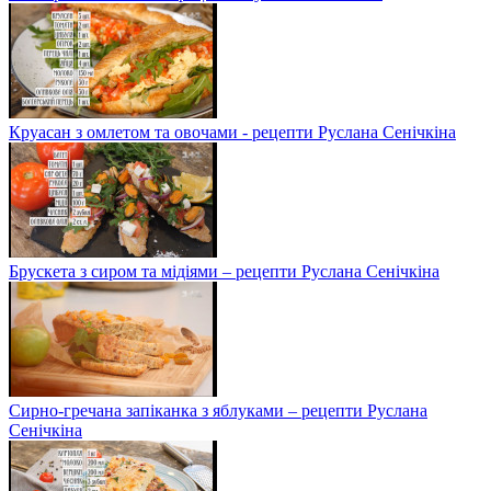
Круасан з омлетом та овочами - рецепти Руслана Сенічкіна
Брускета з сиром та мідіями – рецепти Руслана Сенічкіна
Сирно-гречана запіканка з яблуками – рецепти Руслана
Сенічкіна