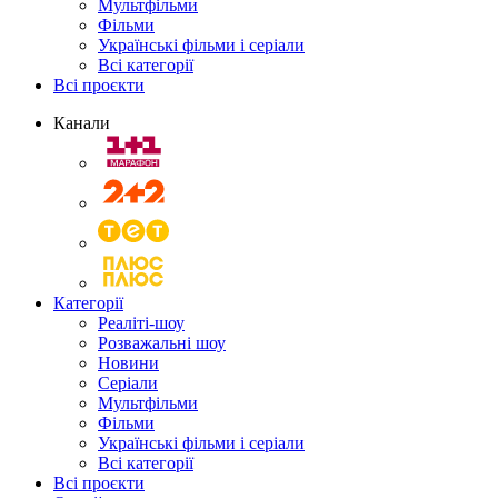
Мультфільми
Фільми
Українські фільми і серіали
Всі категорії
Всі проєкти
Канали
Категорії
Реаліті-шоу
Розважальні шоу
Новини
Серіали
Мультфільми
Фільми
Українські фільми і серіали
Всі категорії
Всі проєкти