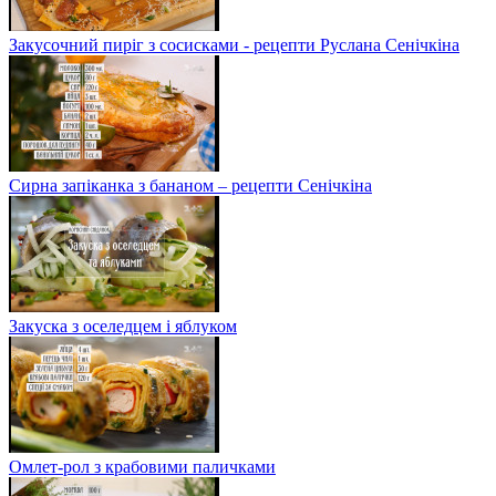
Закусочний пиріг з сосисками - рецепти Руслана Сенічкіна
Сирна запіканка з бананом – рецепти Сенічкіна
Закуска з оселедцем і яблуком
Омлет-рол з крабовими паличками