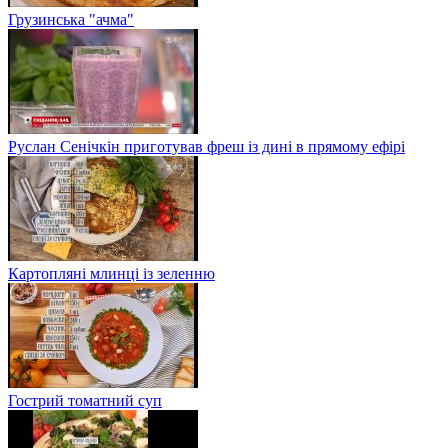
Грузинська "ачма"
Руслан Сенічкін приготував фреш із дині в прямому ефірі
Картопляні млинці із зеленню
Гострий томатний суп