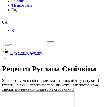
Онлайн
ТБ програма
Еще
UA
RU
Відкрити у додатку
Рецепти Руслана Сенічкіна
Хочеться смачно поїсти, але немає ні сил, ні часу готувати?
Руслан Сенічкін переконає тебе, що кожен з легкістю може
створити маленький шедевр на своїй кухні!