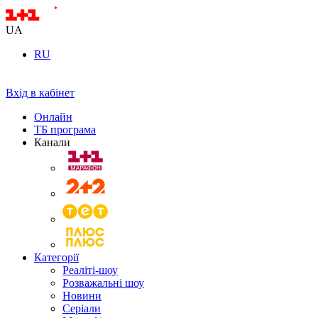
UA
RU
Вхід в кабінет
Онлайн
ТБ програма
Канали
Категорії
Реаліті-шоу
Розважальні шоу
Новини
Серіали