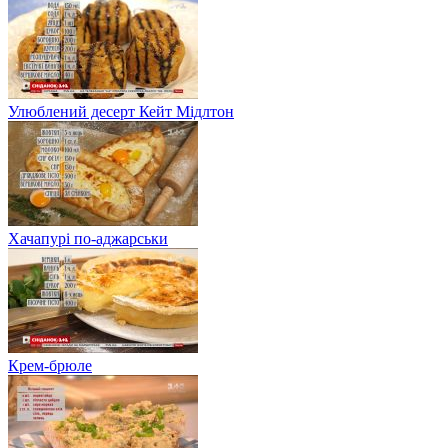
Улюблений десерт Кейт Мідлтон
Хачапурі по-аджарськи
Крем-брюле