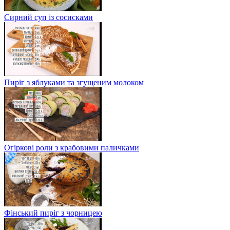
Сирний суп із сосисками
Пиріг з яблуками та згущеним молоком
Огіркові роли з крабовими паличками
Фінський пиріг з чорницею