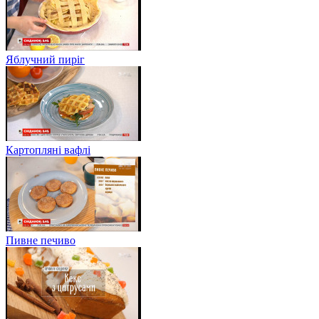
Яблучний пиріг
Картопляні вафлі
Пивне печиво