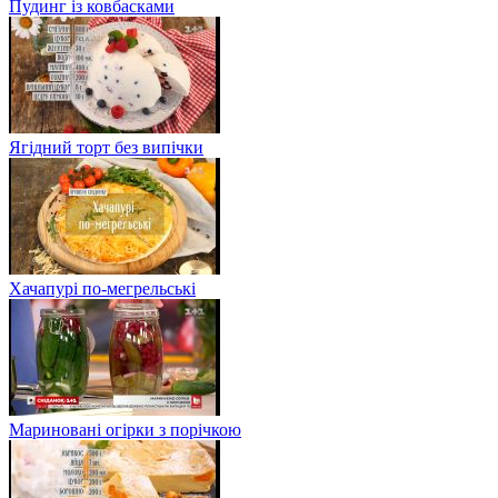
Пудинг із ковбасками
Ягідний торт без випічки
Хачапурі по-мегрельські
Мариновані огірки з порічкою