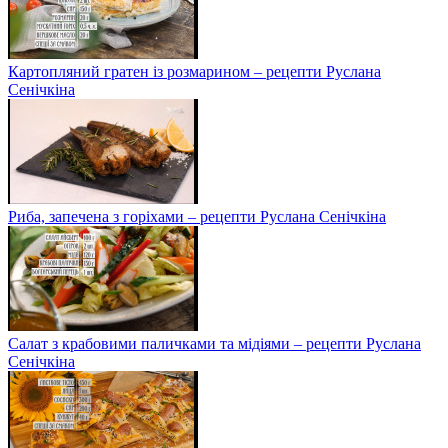
Картопляний гратен із розмарином – рецепти Руслана
Сенічкіна
Риба, запечена з горіхами – рецепти Руслана Сенічкіна
Салат з крабовими паличками та мідіями – рецепти Руслана
Сенічкіна