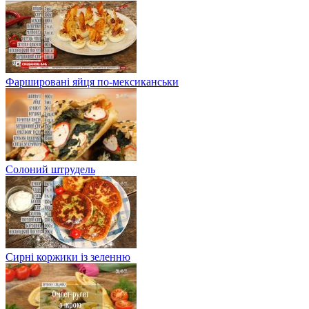
Фаршировані яйця по-мексиканськи
Солоний штрудель
Сирні коржики із зеленню