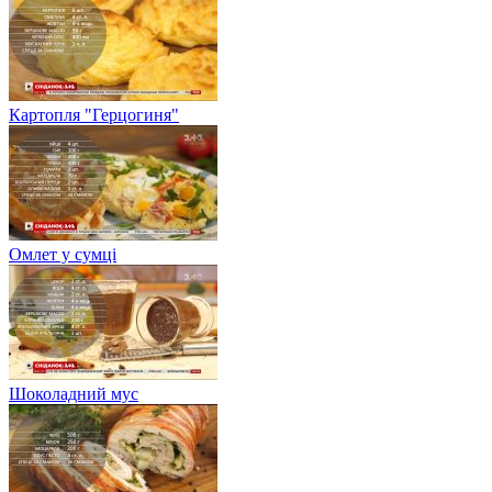
Картопля "Герцогиня"
Омлет у сумці
Шоколадний мус