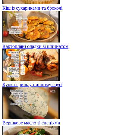
Кіш із сухариками та броколі
Картопляні оладки зі шпинатом
Курка-гриль у пивному соусі
Вершкове масло зі спеціями