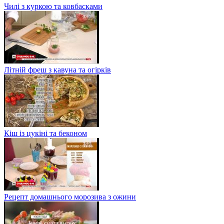
Чилі з куркою та ковбасками
Літній фреш з кавуна та огірків
Кіш із цукіні та беконом
Рецепт домашнього морозива з ожини