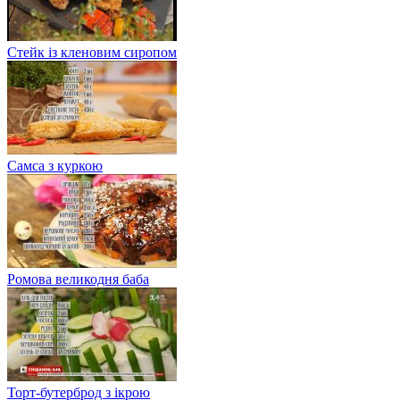
Стейк із кленовим сиропом
Самса з куркою
Ромова великодня баба
Торт-бутерброд з ікрою