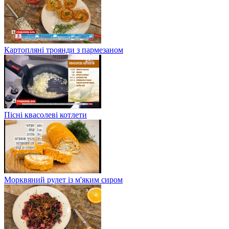
Картопляні троянди з пармезаном
Пісні квасолеві котлети
Морквяний рулет із м'яким сиром