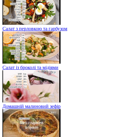
Салат з перловкою та гарбузом
Салат із броколі та мідіями
Домашній малиновий зефір