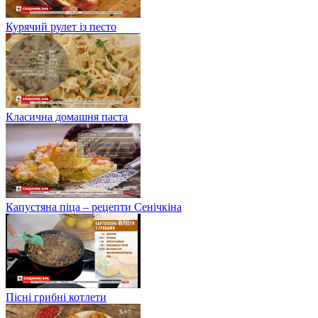
Курячий рулет із песто
Класична домашня паста
Капустяна піца – рецепти Сенічкіна
Пісні грибні котлети