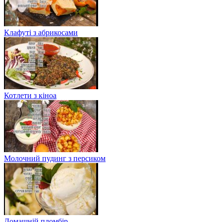
Клафуті з абрикосами
Котлети з кіноа
Молочний пудинг з персиком
Домашній пломбір