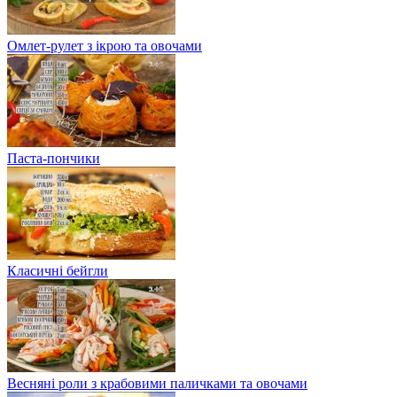
Омлет-рулет з ікрою та овочами
Паста-пончики
Класичні бейгли
Весняні роли з крабовими паличками та овочами