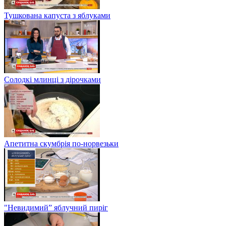
Тушкована капуста з яблуками
Солодкі млинці з дірочками
Апетитна скумбрія по-норвезьки
"Невидимий” яблучний пиріг