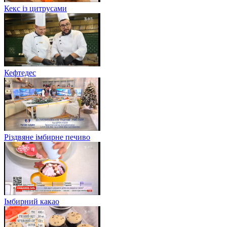
Кекс із цитрусами
Кефтедес
Різдвяне імбирне печиво
Імбирний какао