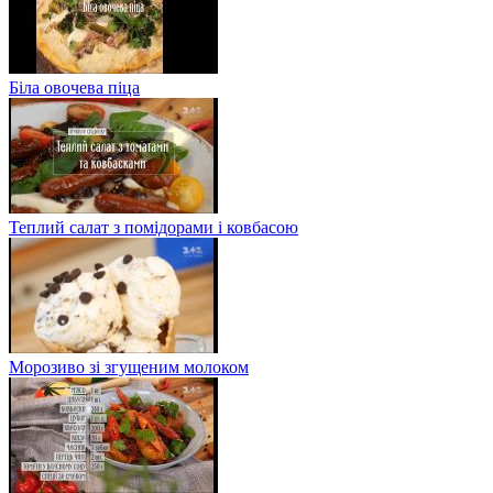
Біла овочева піца
Теплий салат з помідорами і ковбасою
Морозиво зі згущеним молоком