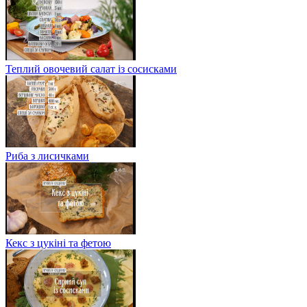
Теплий овочевий салат із сосисками
Риба з лисичками
Кекс з цукіні та фетою