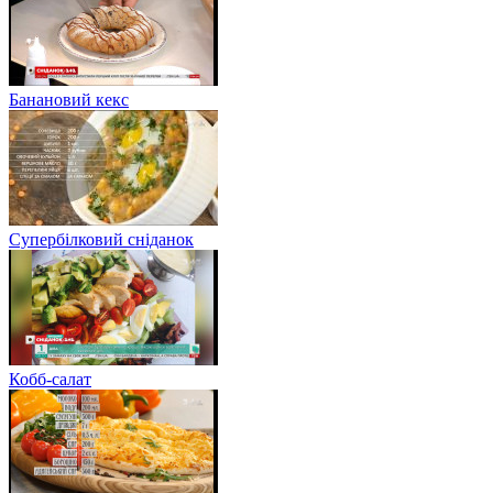
Банановий кекс
Супербілковий сніданок
Кобб-салат