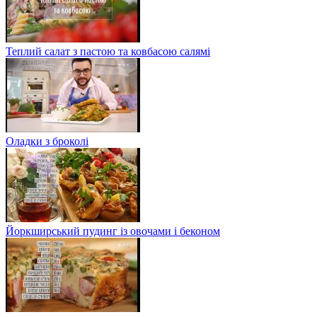
Теплий салат з пастою та ковбасою салямі
Оладки з броколі
Йоркширський пудинг із овочами і беконом