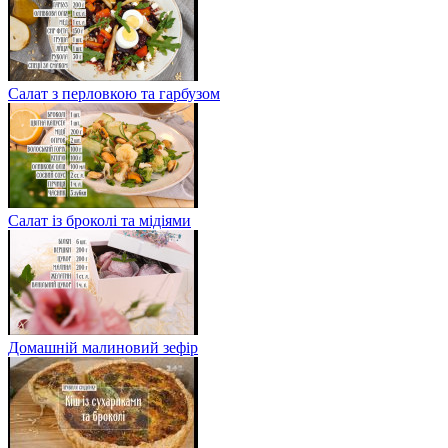
Салат з перловкою та гарбузом
Салат із броколі та мідіями
Домашній малиновий зефір