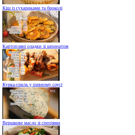
Кіш із сухариками та броколі
Картопляні оладки зі шпинатом
Курка-гриль у пивному соусі
Вершкове масло зі спеціями