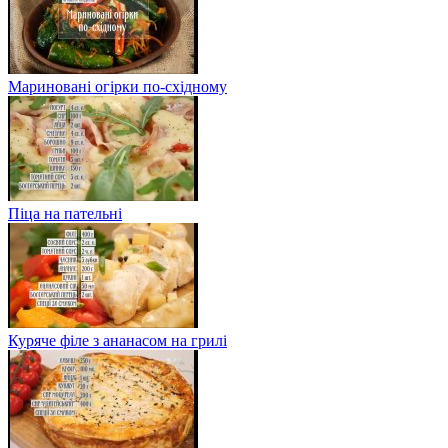
Мариновані огірки по-східному
Піца на пательні
Куряче філе з ананасом на грилі