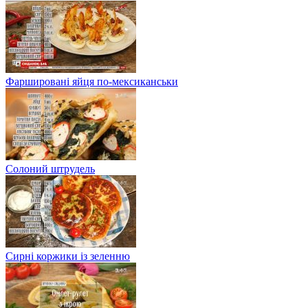
Фаршировані яйця по-мексиканськи
Солоний штрудель
Сирні коржики із зеленню