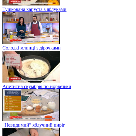
Тушкована капуста з яблуками
Солодкі млинці з дірочками
Апетитна скумбрія по-норвезьки
"Невидимий” яблучний пиріг