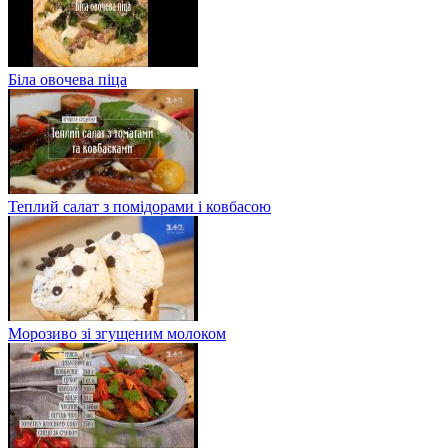
Біла овочева піца
Теплий салат з помідорами і ковбасою
Морозиво зі згущеним молоком