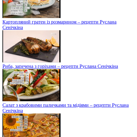
Картопляний гратен із розмарином – рецепти Руслана
Сенічкіна
Риба, запечена з горіхами – рецепти Руслана Сенічкіна
Салат з крабовими паличками та мідіями – рецепти Руслана
Сенічкіна