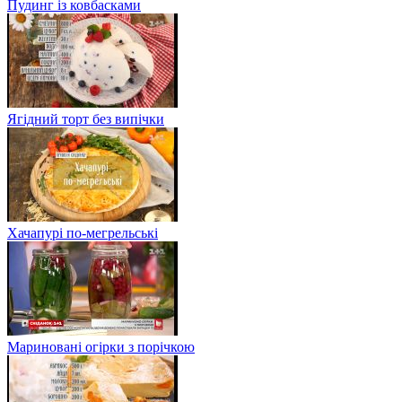
Пудинг із ковбасками
Ягідний торт без випічки
Хачапурі по-мегрельські
Мариновані огірки з порічкою