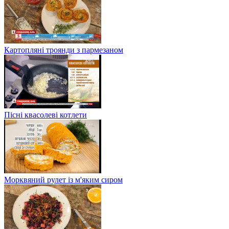
Картопляні троянди з пармезаном
Пісні квасолеві котлети
Морквяний рулет із м'яким сиром