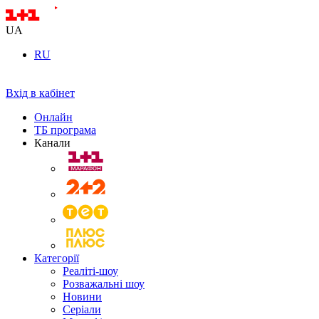
UA
RU
Вхід в кабінет
Онлайн
ТБ програма
Канали
Категорії
Реаліті-шоу
Розважальні шоу
Новини
Серіали