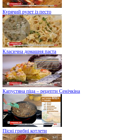
Курячий рулет із песто
Класична домашня паста
Капустяна піца – рецепти Сенічкіна
Пісні грибні котлети