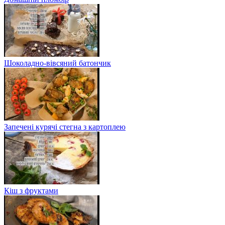
Шоколадно-вівсяний батончик
Запечені курячі стегна з картоплею
Кіш з фруктами