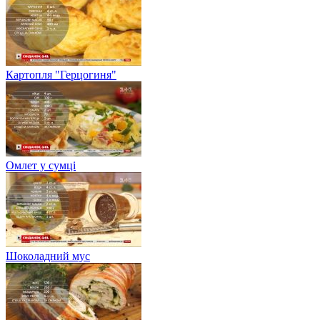
Картопля "Герцогиня"
Омлет у сумці
Шоколадний мус