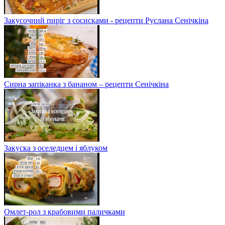
Закусочний пиріг з сосисками - рецепти Руслана Сенічкіна
Сирна запіканка з бананом – рецепти Сенічкіна
Закуска з оселедцем і яблуком
Омлет-рол з крабовими паличками