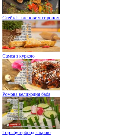
Стейк із кленовим сиропом
Самса з куркою
Ромова великодня баба
Торт-бутерброд з ікрою