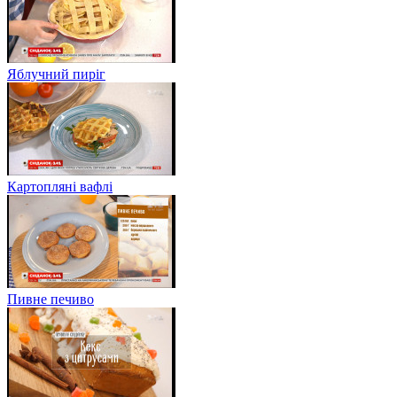
Яблучний пиріг
Картопляні вафлі
Пивне печиво