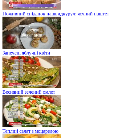
Поживний сніданок нашвидкуруч: яєчний паштет
Запечені яблучні квіти
Весняний зелений омлет
Теплий салат з моцарелою