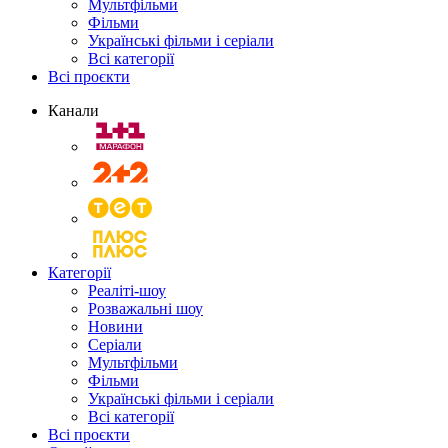
Мультфільми
Фільми
Українські фільми і серіали
Всі категорії
Всі проєкти
Канали
Категорії
Реаліті-шоу
Розважальні шоу
Новини
Серіали
Мультфільми
Фільми
Українські фільми і серіали
Всі категорії
Всі проєкти