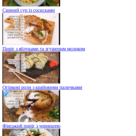
Сирний суп із сосисками
Пиріг з яблуками та згущеним молоком
Огіркові роли з крабовими паличками
Фінський пиріг з чорницею