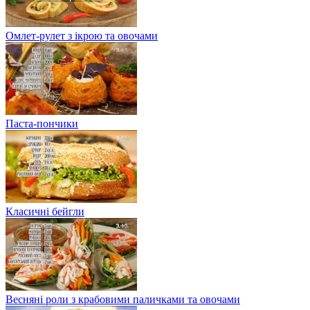
Омлет-рулет з ікрою та овочами
Паста-пончики
Класичні бейгли
Весняні роли з крабовими паличками та овочами