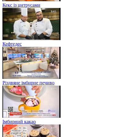
Кекс із цитрусами
Кефтедес
Різдвяне імбирне печиво
Імбирний какао