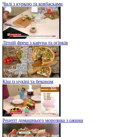
Чилі з куркою та ковбасками
Літній фреш з кавуна та огірків
Кіш із цукіні та беконом
Рецепт домашнього морозива з ожини