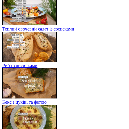
Теплий овочевий салат із сосисками
Риба з лисичками
Кекс з цукіні та фетою