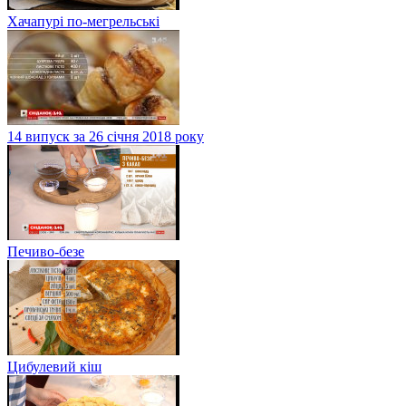
Хачапурі по-мегрельські
14 випуск за 26 січня 2018 року
Печиво-безе
Цибулевий кіш