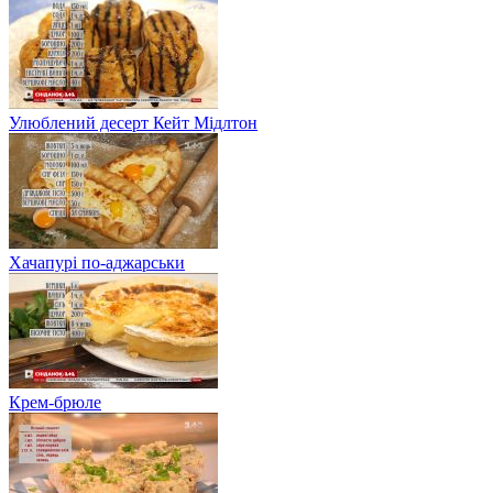
Улюблений десерт Кейт Мідлтон
Хачапурі по-аджарськи
Крем-брюле