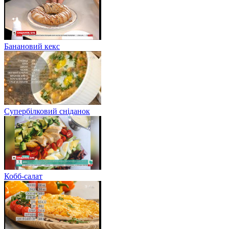
Банановий кекс
Супербілковий сніданок
Кобб-салат