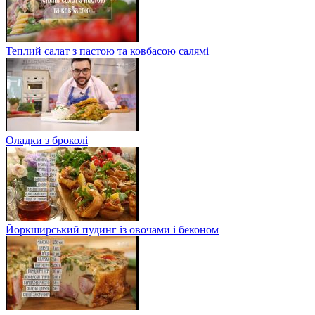
Теплий салат з пастою та ковбасою салямі
Оладки з броколі
Йоркширський пудинг із овочами і беконом