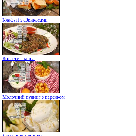
Клафуті з абрикосами
Котлети з кіноа
Молочний пудинг з персиком
Домашній пломбір