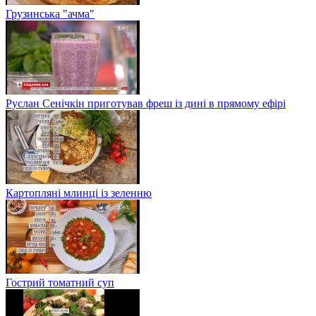
Грузинська "ачма"
Руслан Сенічкін приготував фреш із дині в прямому ефірі
Картопляні млинці із зеленню
Гострий томатний суп