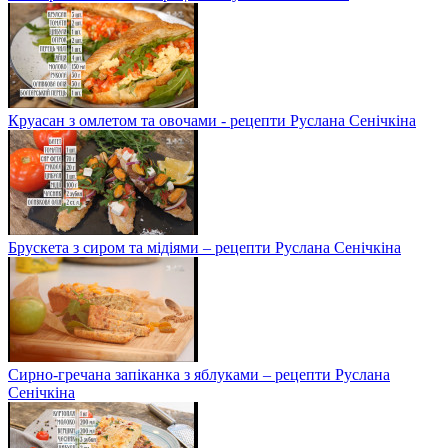
Круасан з омлетом та овочами - рецепти Руслана Сенічкіна
Брускета з сиром та мідіями – рецепти Руслана Сенічкіна
Сирно-гречана запіканка з яблуками – рецепти Руслана
Сенічкіна