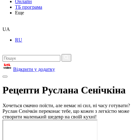
Онлайн
ТБ програма
Еще
UA
RU
Відкрити у додатку
Рецепти Руслана Сенічкіна
Хочеться смачно поїсти, але немає ні сил, ні часу готувати?
Руслан Сенічкін переконає тебе, що кожен з легкістю може
створити маленький шедевр на своїй кухні!