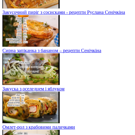
Закусочний пиріг з сосисками - рецепти Руслана Сенічкіна
Сирна запіканка з бананом – рецепти Сенічкіна
Закуска з оселедцем і яблуком
Омлет-рол з крабовими паличками