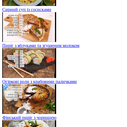
Сирний суп із сосисками
Пиріг з яблуками та згущеним молоком
Огіркові роли з крабовими паличками
Фінський пиріг з чорницею