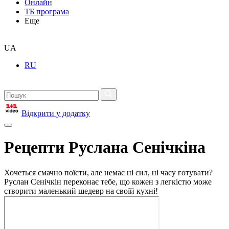
Онлайн
ТБ програма
Еще
UA
RU
Відкрити у додатку
Рецепти Руслана Сенічкіна
Хочеться смачно поїсти, але немає ні сил, ні часу готувати?
Руслан Сенічкін переконає тебе, що кожен з легкістю може
створити маленький шедевр на своїй кухні!