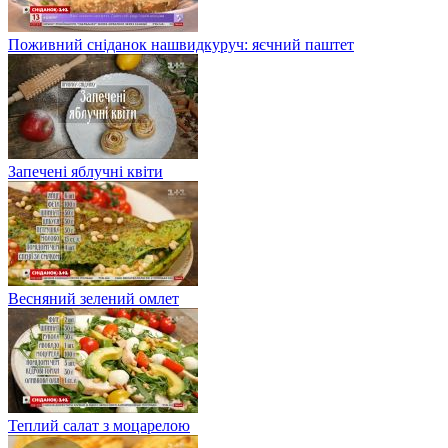
Поживний сніданок нашвидкуруч: яєчний паштет
Запечені яблучні квіти
Весняний зелений омлет
Теплий салат з моцарелою