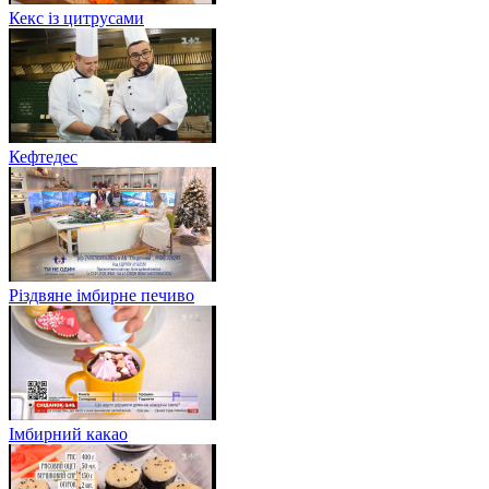
Кекс із цитрусами
Кефтедес
Різдвяне імбирне печиво
Імбирний какао