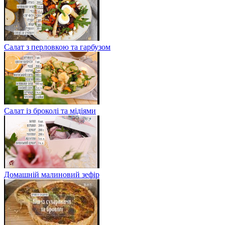
Салат з перловкою та гарбузом
Салат із броколі та мідіями
Домашній малиновий зефір