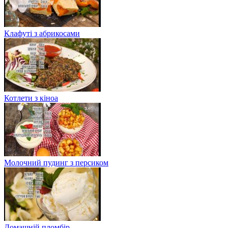
Клафуті з абрикосами
Котлети з кіноа
Молочний пудинг з персиком
Домашній пломбір