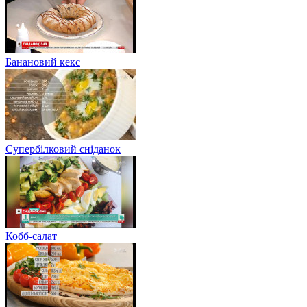
Банановий кекс
Супербілковий сніданок
Кобб-салат