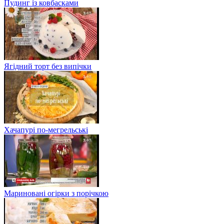
Пудинг із ковбасками
Ягідний торт без випічки
Хачапурі по-мегрельські
Мариновані огірки з порічкою