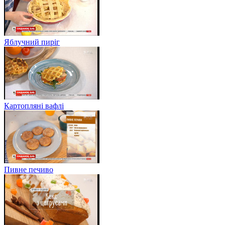
Яблучний пиріг
Картопляні вафлі
Пивне печиво