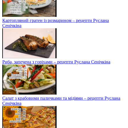
Картопляний гратен із розмарином – рецепти Руслана
Сенічкіна
Риба, запечена з горіхами – рецепти Руслана Сенічкіна
Салат з крабовими паличками та мідіями – рецепти Руслана
Сенічкіна