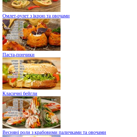
Омлет-рулет з ікрою та овочами
Паста-пончики
Класичні бейгли
Весняні роли з крабовими паличками та овочами