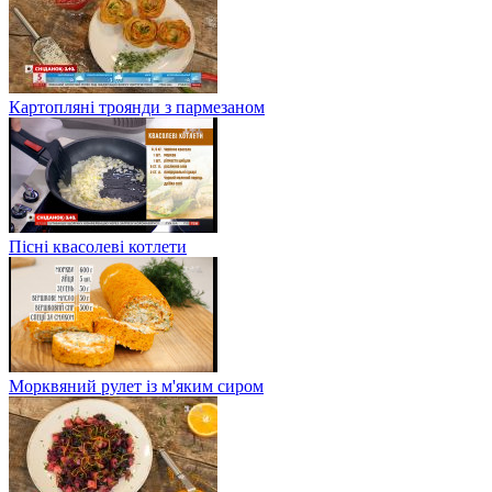
Картопляні троянди з пармезаном
Пісні квасолеві котлети
Морквяний рулет із м'яким сиром