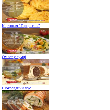
Картопля "Герцогиня"
Омлет у сумці
Шоколадний мус