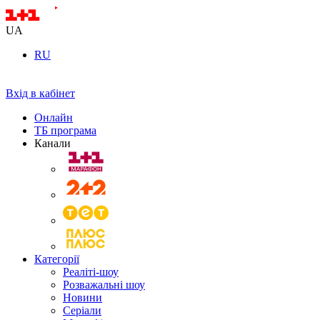
UA
RU
Вхід в кабінет
Онлайн
ТБ програма
Канали
Категорії
Реаліті-шоу
Розважальні шоу
Новини
Серіали