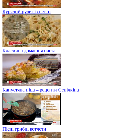
Курячий рулет із песто
Класична домашня паста
Капустяна піца – рецепти Сенічкіна
Пісні грибні котлети