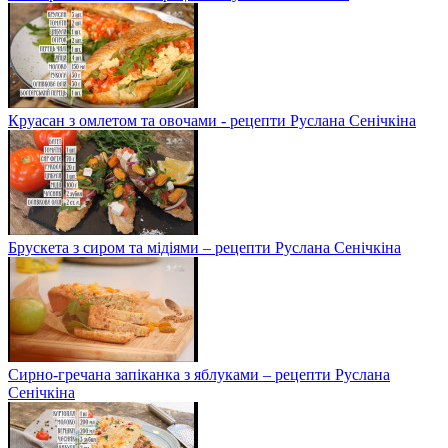
Круасан з омлетом та овочами - рецепти Руслана Сенічкіна
Брускета з сиром та мідіями – рецепти Руслана Сенічкіна
Сирно-гречана запіканка з яблуками – рецепти Руслана
Сенічкіна