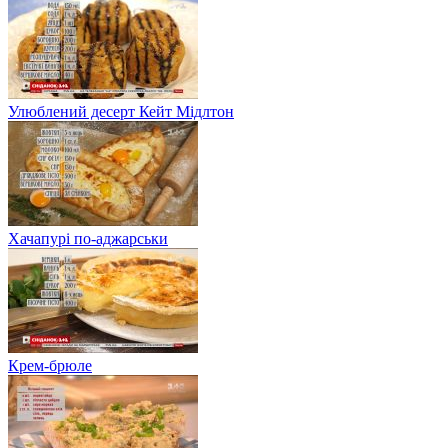
Улюблений десерт Кейт Мідлтон
Хачапурі по-аджарськи
Крем-брюле