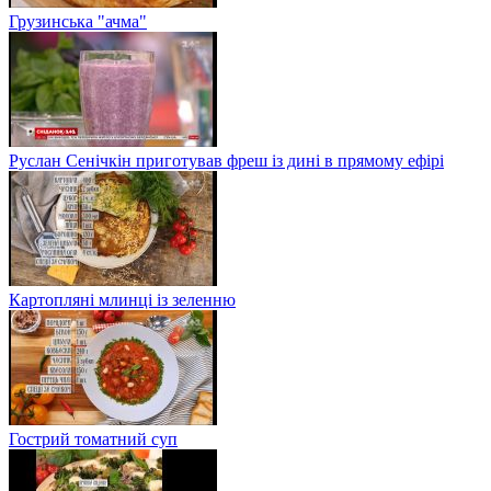
Грузинська "ачма"
Руслан Сенічкін приготував фреш із дині в прямому ефірі
Картопляні млинці із зеленню
Гострий томатний суп