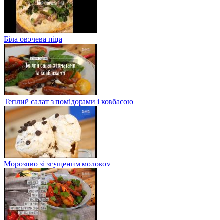
Біла овочева піца
Теплий салат з помідорами і ковбасою
Морозиво зі згущеним молоком