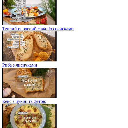
Теплий овочевий салат із сосисками
Риба з лисичками
Кекс з цукіні та фетою