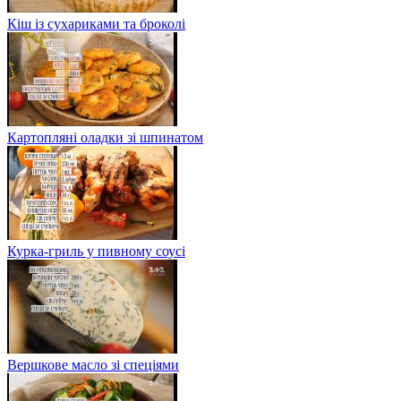
Кіш із сухариками та броколі
Картопляні оладки зі шпинатом
Курка-гриль у пивному соусі
Вершкове масло зі спеціями