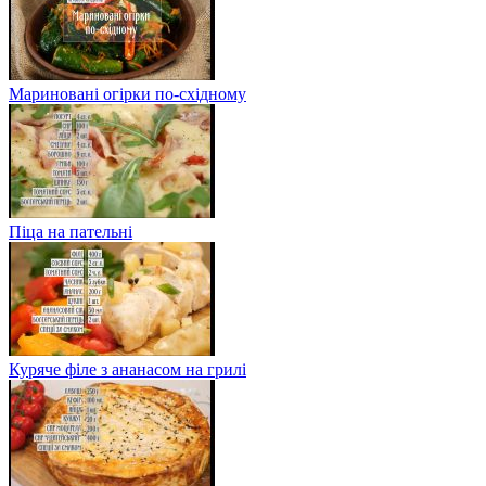
Мариновані огірки по-східному
Піца на пательні
Куряче філе з ананасом на грилі