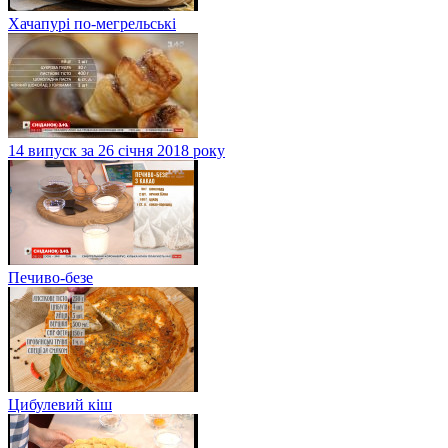
Хачапурі по-мегрельські
14 випуск за 26 січня 2018 року
Печиво-безе
Цибулевий кіш