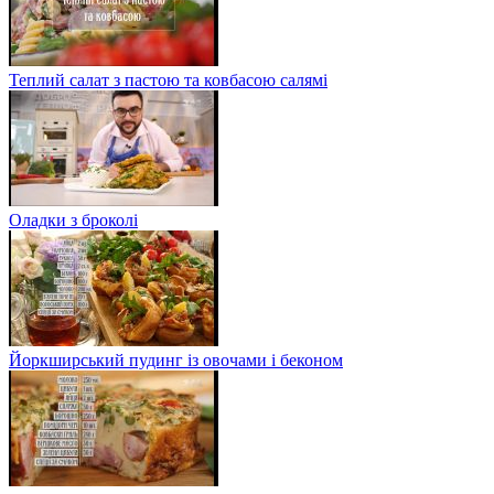
Теплий салат з пастою та ковбасою салямі
Оладки з броколі
Йоркширський пудинг із овочами і беконом