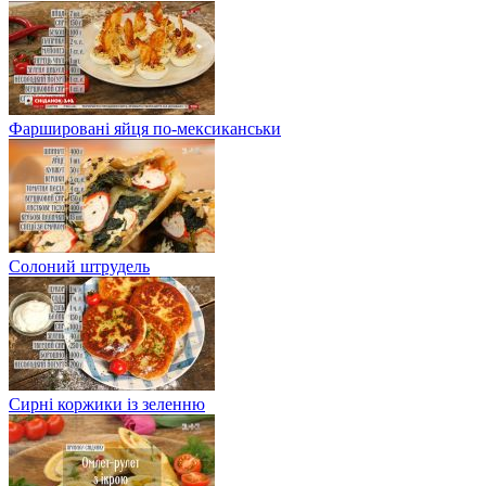
Фаршировані яйця по-мексиканськи
Солоний штрудель
Сирні коржики із зеленню