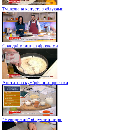
Тушкована капуста з яблуками
Солодкі млинці з дірочками
Апетитна скумбрія по-норвезьки
"Невидимий” яблучний пиріг