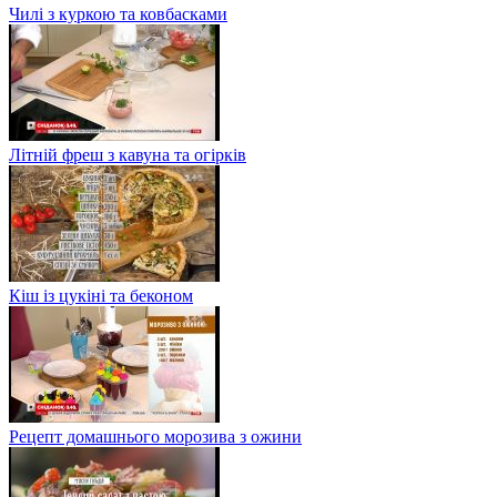
Чилі з куркою та ковбасками
Літній фреш з кавуна та огірків
Кіш із цукіні та беконом
Рецепт домашнього морозива з ожини