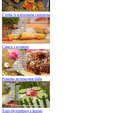
Стейк із кленовим сиропом
Самса з куркою
Ромова великодня баба
Торт-бутерброд з ікрою