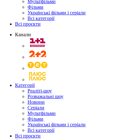
Мультфільми
Фільми
Українські фільми і серіали
Всі категорії
Всі проєкти
Канали
Категорії
Реаліті-шоу
Розважальні шоу
Новини
Серіали
Мультфільми
Фільми
Українські фільми і серіали
Всі категорії
Всі проєкти