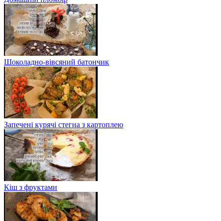
Шоколадно-вівсяний батончик
Запечені курячі стегна з картоплею
Кіш з фруктами