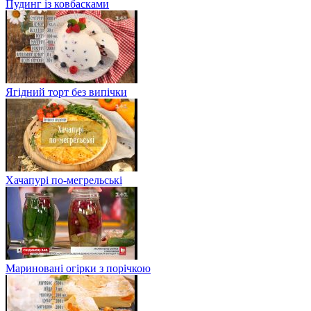
Пудинг із ковбасками
Ягідний торт без випічки
Хачапурі по-мегрельські
Мариновані огірки з порічкою