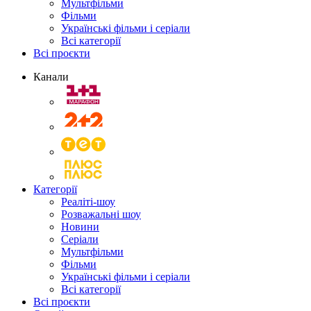
Мультфільми
Фільми
Українські фільми і серіали
Всі категорії
Всі проєкти
Канали
Категорії
Реаліті-шоу
Розважальні шоу
Новини
Серіали
Мультфільми
Фільми
Українські фільми і серіали
Всі категорії
Всі проєкти