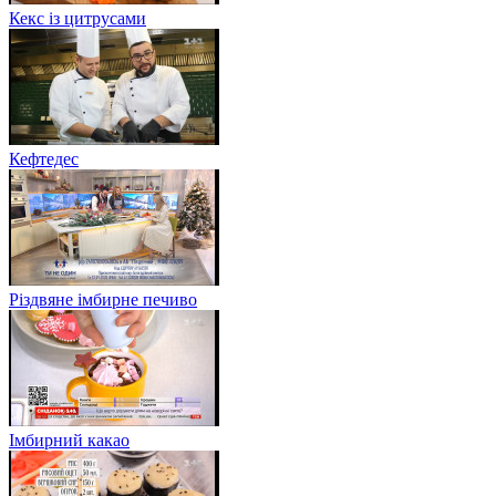
Кекс із цитрусами
Кефтедес
Різдвяне імбирне печиво
Імбирний какао