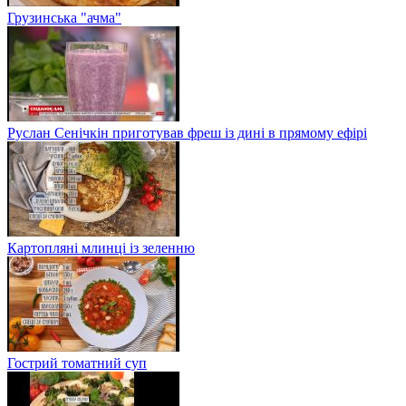
Грузинська "ачма"
Руслан Сенічкін приготував фреш із дині в прямому ефірі
Картопляні млинці із зеленню
Гострий томатний суп