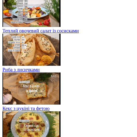
Теплий овочевий салат із сосисками
Риба з лисичками
Кекс з цукіні та фетою