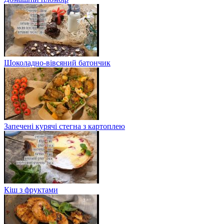
Шоколадно-вівсяний батончик
Запечені курячі стегна з картоплею
Кіш з фруктами