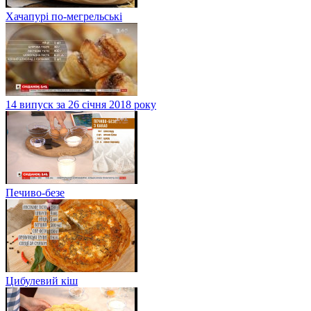
Хачапурі по-мегрельські
14 випуск за 26 січня 2018 року
Печиво-безе
Цибулевий кіш