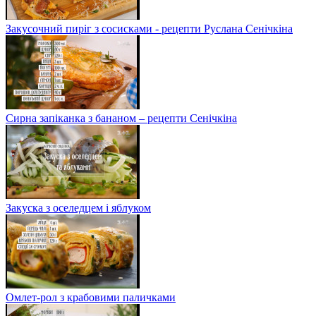
Закусочний пиріг з сосисками - рецепти Руслана Сенічкіна
Сирна запіканка з бананом – рецепти Сенічкіна
Закуска з оселедцем і яблуком
Омлет-рол з крабовими паличками