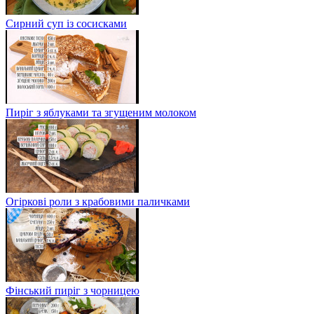
Сирний суп із сосисками
Пиріг з яблуками та згущеним молоком
Огіркові роли з крабовими паличками
Фінський пиріг з чорницею