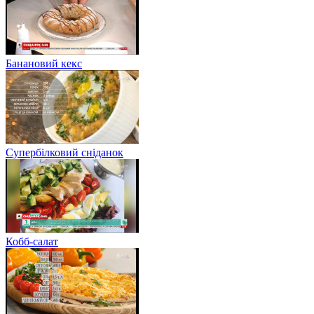
Банановий кекс
Супербілковий сніданок
Кобб-салат