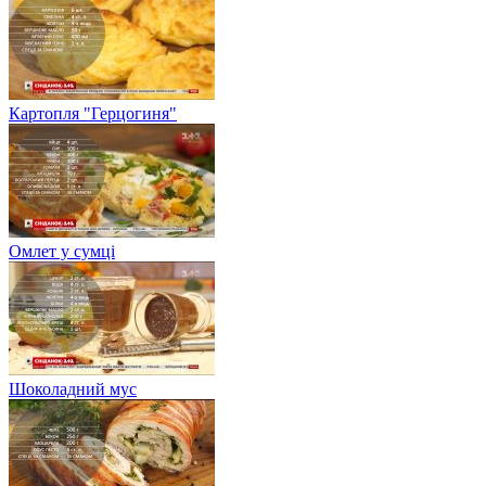
Картопля "Герцогиня"
Омлет у сумці
Шоколадний мус