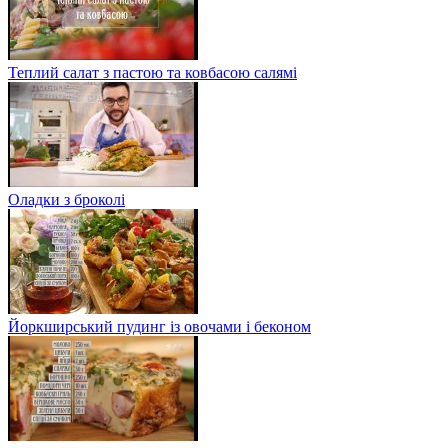
Теплий салат з пастою та ковбасою салямі
Оладки з броколі
Йоркширський пудинг із овочами і беконом