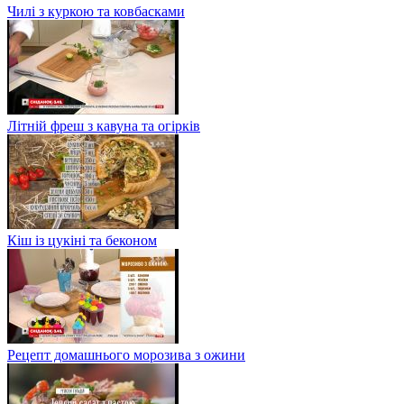
Чилі з куркою та ковбасками
Літній фреш з кавуна та огірків
Кіш із цукіні та беконом
Рецепт домашнього морозива з ожини