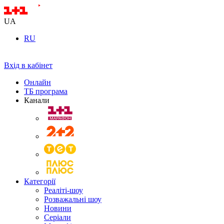
UA
RU
Вхід в кабінет
Онлайн
ТБ програма
Канали
Категорії
Реаліті-шоу
Розважальні шоу
Новини
Серіали