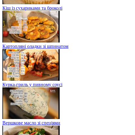
Кіш із сухариками та броколі
Картопляні оладки зі шпинатом
Курка-гриль у пивному соусі
Вершкове масло зі спеціями