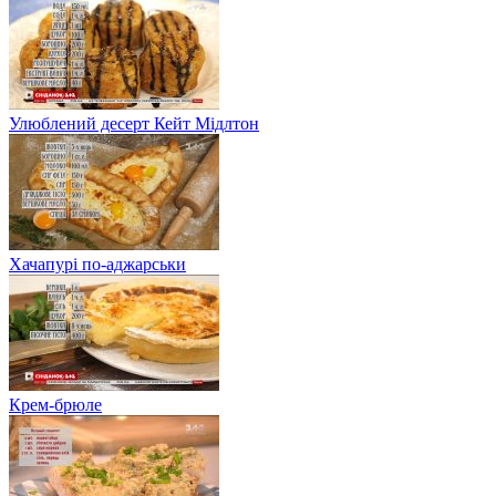
Улюблений десерт Кейт Мідлтон
Хачапурі по-аджарськи
Крем-брюле