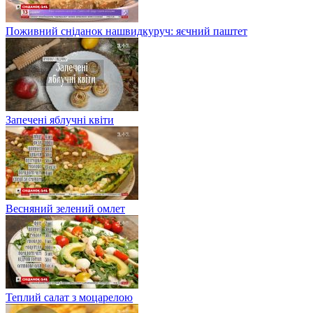
Поживний сніданок нашвидкуруч: яєчний паштет
Запечені яблучні квіти
Весняний зелений омлет
Теплий салат з моцарелою