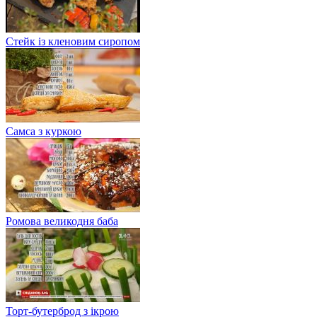
Стейк із кленовим сиропом
Самса з куркою
Ромова великодня баба
Торт-бутерброд з ікрою