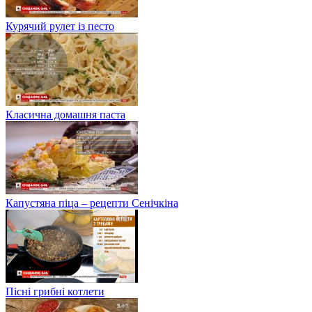
Курячий рулет із песто
Класична домашня паста
Капустяна піца – рецепти Сенічкіна
Пісні грибні котлети