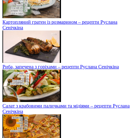
Картопляний гратен із розмарином – рецепти Руслана
Сенічкіна
Риба, запечена з горіхами – рецепти Руслана Сенічкіна
Салат з крабовими паличками та мідіями – рецепти Руслана
Сенічкіна