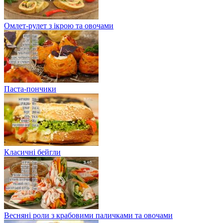
Омлет-рулет з ікрою та овочами
Паста-пончики
Класичні бейгли
Весняні роли з крабовими паличками та овочами