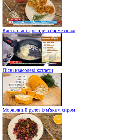
Картопляні троянди з пармезаном
Пісні квасолеві котлети
Морквяний рулет із м'яким сиром