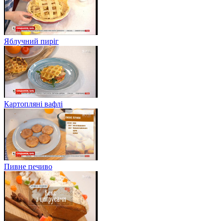
Яблучний пиріг
Картопляні вафлі
Пивне печиво