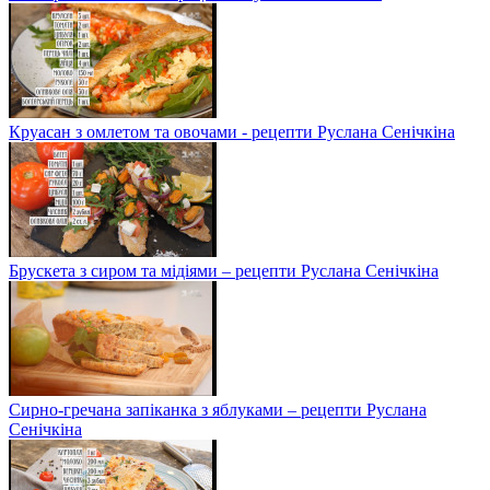
Круасан з омлетом та овочами - рецепти Руслана Сенічкіна
Брускета з сиром та мідіями – рецепти Руслана Сенічкіна
Сирно-гречана запіканка з яблуками – рецепти Руслана
Сенічкіна