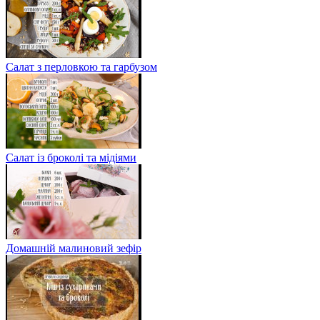
Салат з перловкою та гарбузом
Салат із броколі та мідіями
Домашній малиновий зефір