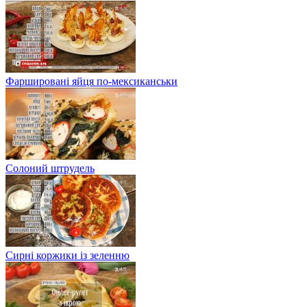
Фаршировані яйця по-мексиканськи
Солоний штрудель
Сирні коржики із зеленню