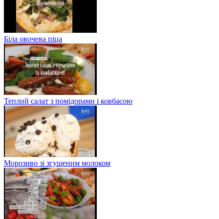
Біла овочева піца
Теплий салат з помідорами і ковбасою
Морозиво зі згущеним молоком