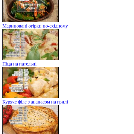
Мариновані огірки по-східному
Піца на пательні
Куряче філе з ананасом на грилі