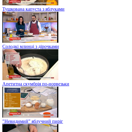
Тушкована капуста з яблуками
Солодкі млинці з дірочками
Апетитна скумбрія по-норвезьки
"Невидимий” яблучний пиріг