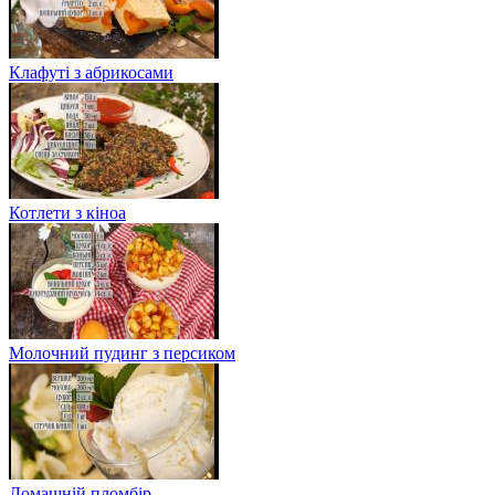
Клафуті з абрикосами
Котлети з кіноа
Молочний пудинг з персиком
Домашній пломбір