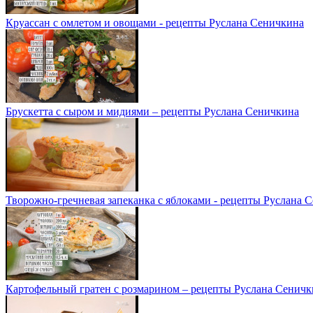
Круассан с омлетом и овощами - рецепты Руслана Сеничкина
Брускетта с сыром и мидиями – рецепты Руслана Сеничкина
Творожно-гречневая запеканка с яблоками - рецепты Руслана 
Картофельный гратен с розмарином – рецепты Руслана Сеничк