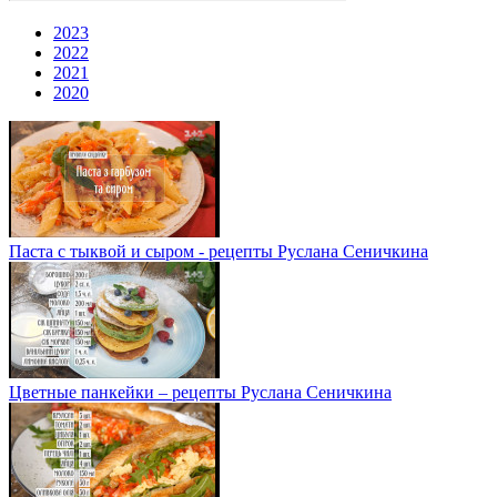
2023
2022
2021
2020
Паста с тыквой и сыром - рецепты Руслана Сеничкина
Цветные панкейки – рецепты Руслана Сеничкина