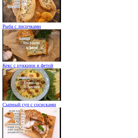
Рыба с лисичками
Кекс с цуккини и фетой
Сырный суп с сосисками