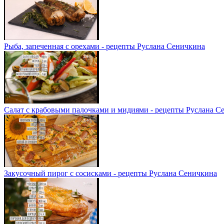
Рыба, запеченная с орехами - рецепты Руслана Сеничкина
Салат с крабовыми палочками и мидиями - рецепты Руслана С
Закусочный пирог с сосисками - рецепты Руслана Сеничкина