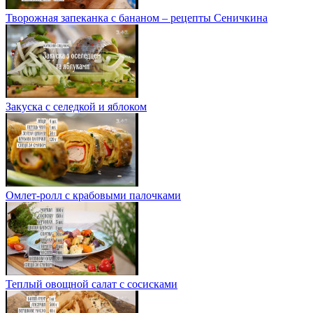
Творожная запеканка с бананом – рецепты Сеничкина
Закуска с селедкой и яблоком
Омлет-ролл с крабовыми палочками
Теплый овощной салат с сосисками