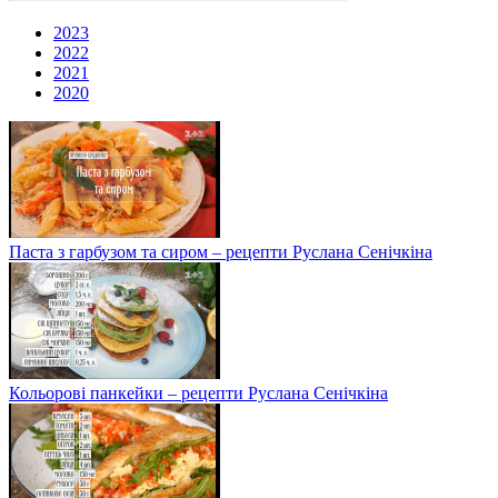
2023
2022
2021
2020
Паста з гарбузом та сиром – рецепти Руслана Сенічкіна
Кольорові панкейки – рецепти Руслана Сенічкіна