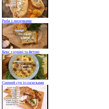
Риба з лисичками
Кекс з цукіні та фетою
Сирний суп із сосисками