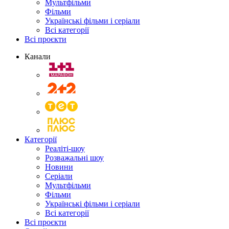
Мультфільми
Фільми
Українські фільми і серіали
Всі категорії
Всі проєкти
Канали
Категорії
Реаліті-шоу
Розважальні шоу
Новини
Серіали
Мультфільми
Фільми
Українські фільми і серіали
Всі категорії
Всі проєкти