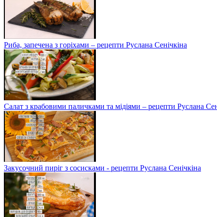
Риба, запечена з горіхами – рецепти Руслана Сенічкіна
Салат з крабовими паличками та мідіями – рецепти Руслана Сен
Закусочний пиріг з сосисками - рецепти Руслана Сенічкіна