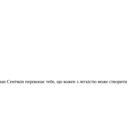
услан Сенічкін переконає тебе, що кожен з легкістю може створит