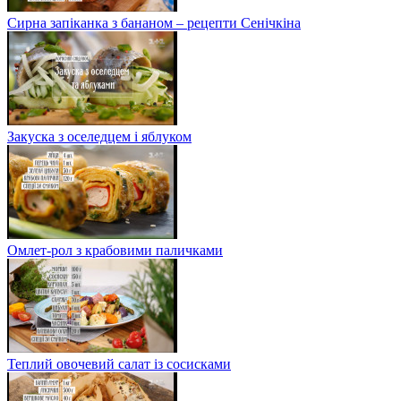
Сирна запіканка з бананом – рецепти Сенічкіна
Закуска з оселедцем і яблуком
Омлет-рол з крабовими паличками
Теплий овочевий салат із сосисками