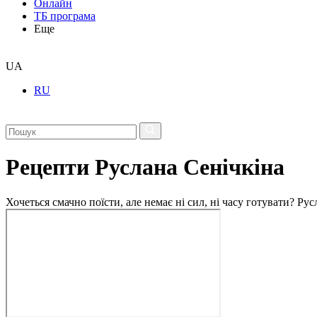
Онлайн
ТБ програма
Еще
UA
RU
Рецепти Руслана Сенічкіна
Хочеться смачно поїсти, але немає ні сил, ні часу готувати? Р