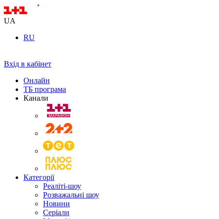
UA
RU
Вхід в кабінет
Онлайн
ТБ програма
Канали
Категорії
Реаліті-шоу
Розважальні шоу
Новини
Серіали