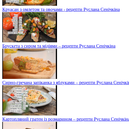
Круасан з омлетом та овочами - рецепти Руслана Сенічкіна
Брускета з сиром та мідіями – рецепти Руслана Сенічкіна
Сирно-гречана запіканка з яблуками – рецепти Руслана Сенічкі
Картопляний гратен із розмарином – рецепти Руслана Сенічкін