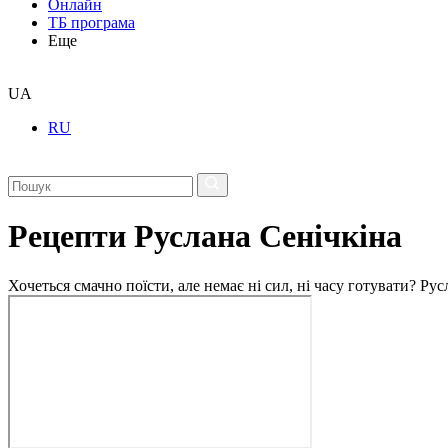
Онлайн
ТБ програма
Еще
UA
RU
Рецепти Руслана Сенічкіна
Хочеться смачно поїсти, але немає ні сил, ні часу готувати? Р