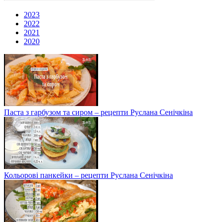
2023
2022
2021
2020
Паста з гарбузом та сиром – рецепти Руслана Сенічкіна
Кольорові панкейки – рецепти Руслана Сенічкіна