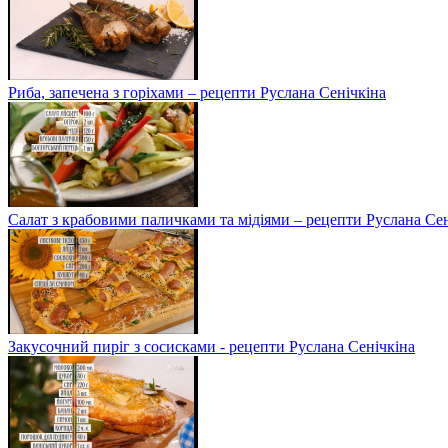
Риба, запечена з горіхами – рецепти Руслана Сенічкіна
Салат з крабовими паличками та мідіями – рецепти Руслана Сен
Закусочний пиріг з сосисками - рецепти Руслана Сенічкіна