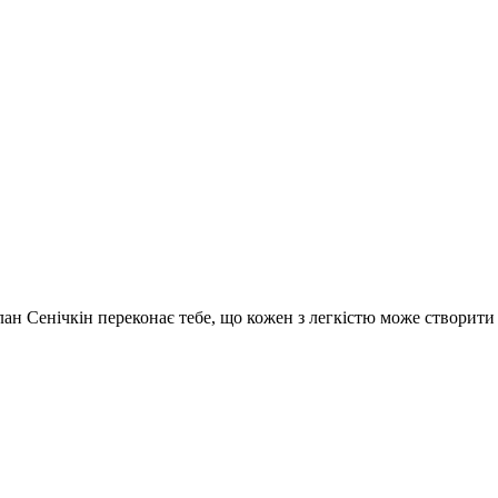
услан Сенічкін переконає тебе, що кожен з легкістю може створит