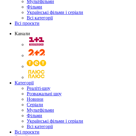
Мультфільми
Фільми
Українські фільми і серіали
Всі категорії
Всі проєкти
Канали
Категорії
Реаліті-шоу
Розважальні шоу
Новини
Серіали
Мультфільми
Фільми
Українські фільми і серіали
Всі категорії
Всі проєкти