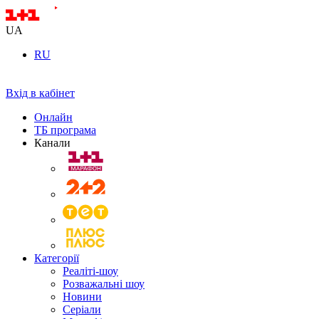
UA
RU
Вхід в кабінет
Онлайн
ТБ програма
Канали
Категорії
Реаліті-шоу
Розважальні шоу
Новини
Серіали