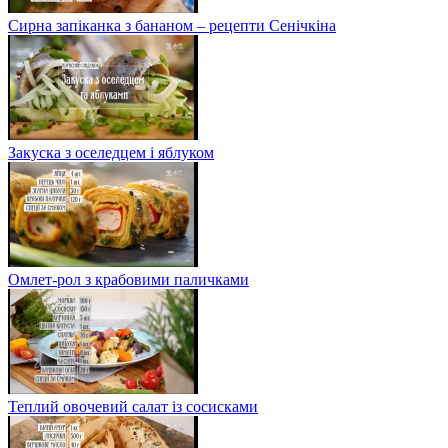
Сирна запіканка з бананом – рецепти Сенічкіна
Закуска з оселедцем і яблуком
Омлет-рол з крабовими паличками
Теплий овочевий салат із сосисками