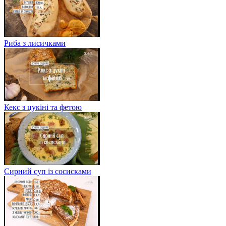
Риба з лисичками
Кекс з цукіні та фетою
Сирний суп із сосисками