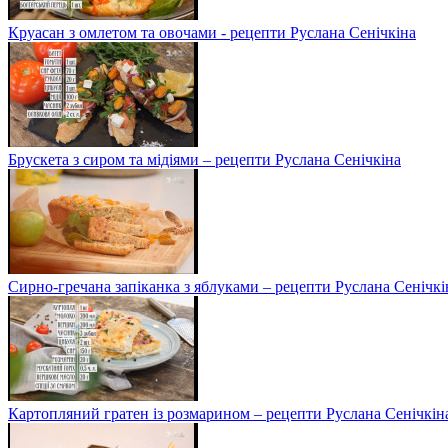
Круасан з омлетом та овочами - рецепти Руслана Сенічкіна
Брускета з сиром та мідіями – рецепти Руслана Сенічкіна
Сирно-гречана запіканка з яблуками – рецепти Руслана Сенічкі
Картопляний гратен із розмарином – рецепти Руслана Сенічкін