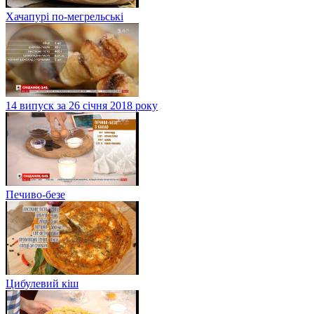
Хачапурі по-мегрельські
14 випуск за 26 січня 2018 року
Печиво-безе
Цибулевий кіш