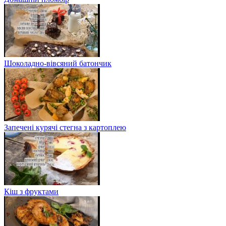
Шоколадно-вівсяний батончик
Запечені курячі стегна з картоплею
Кіш з фруктами