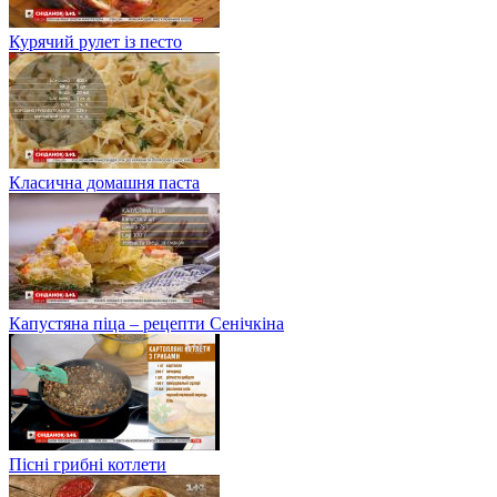
Курячий рулет із песто
Класична домашня паста
Капустяна піца – рецепти Сенічкіна
Пісні грибні котлети