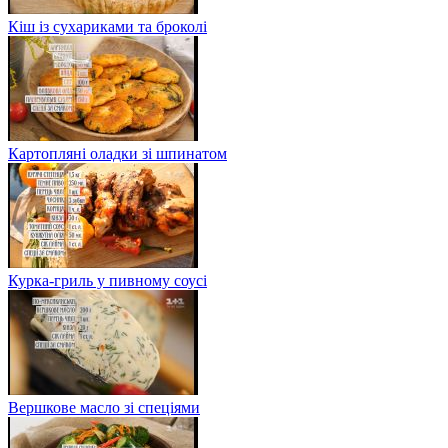
Кіш із сухариками та броколі
Картопляні оладки зі шпинатом
Курка-гриль у пивному соусі
Вершкове масло зі спеціями