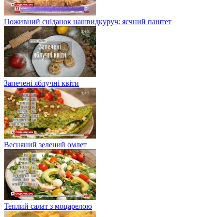
Поживний сніданок нашвидкуруч: яєчний паштет
Запечені яблучні квіти
Весняний зелений омлет
Теплий салат з моцарелою