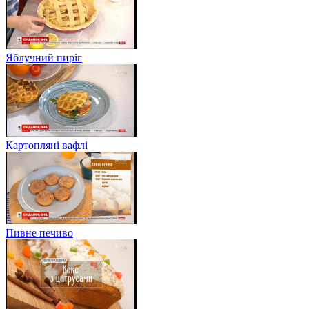
Яблучний пиріг
Картопляні вафлі
Пивне печиво