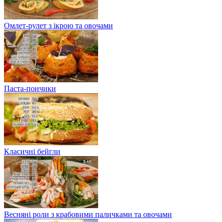
Омлет-рулет з ікрою та овочами
Паста-пончики
Класичні бейгли
Весняні роли з крабовими паличками та овочами