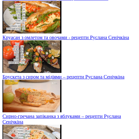
Круасан з омлетом та овочами - рецепти Руслана Сенічкіна
Брускета з сиром та мідіями – рецепти Руслана Сенічкіна
Сирно-гречана запіканка з яблуками – рецепти Руслана
Сенічкіна