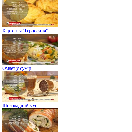
Картопля "Герцогиня"
Омлет у сумці
Шоколадний мус