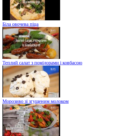
Біла овочева піца
Теплий салат з помідорами і ковбасою
Морозиво зі згущеним молоком