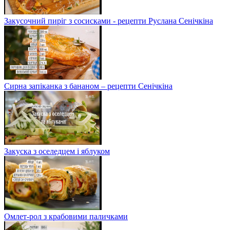
Закусочний пиріг з сосисками - рецепти Руслана Сенічкіна
Сирна запіканка з бананом – рецепти Сенічкіна
Закуска з оселедцем і яблуком
Омлет-рол з крабовими паличками