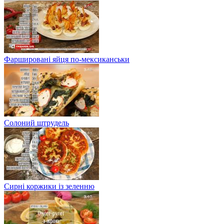
Фаршировані яйця по-мексиканськи
Солоний штрудель
Сирні коржики із зеленню