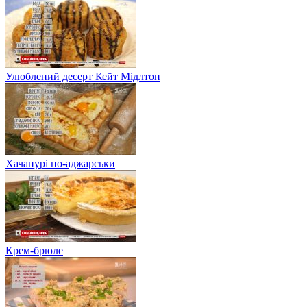
Улюблений десерт Кейт Мідлтон
Хачапурі по-аджарськи
Крем-брюле