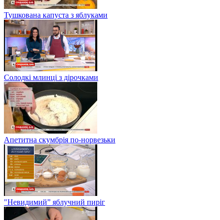
Тушкована капуста з яблуками
Солодкі млинці з дірочками
Апетитна скумбрія по-норвезьки
"Невидимий” яблучний пиріг