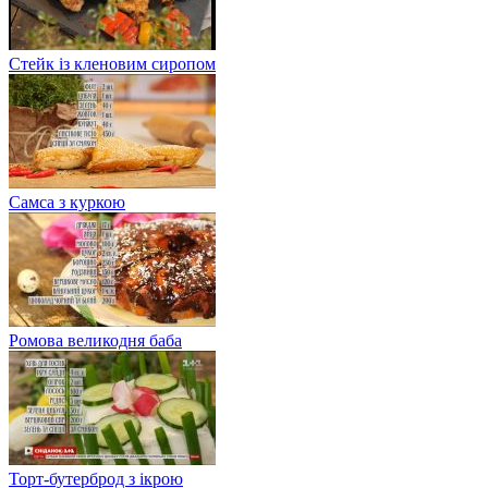
Стейк із кленовим сиропом
Самса з куркою
Ромова великодня баба
Торт-бутерброд з ікрою