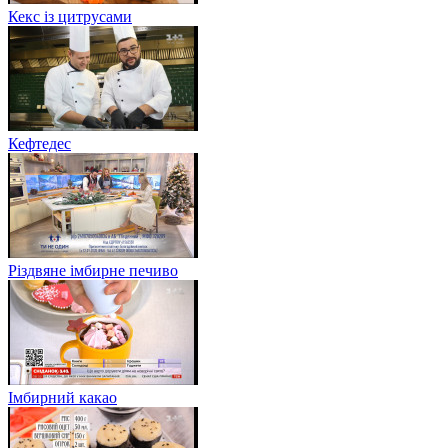
Кекс із цитрусами
Кефтедес
Різдвяне імбирне печиво
Імбирний какао