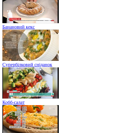
Банановий кекс
Супербілковий сніданок
Кобб-салат