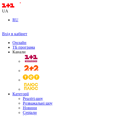
UA
RU
Вхід в кабінет
Онлайн
ТБ програма
Канали
Категорії
Реаліті-шоу
Розважальні шоу
Новини
Серіали