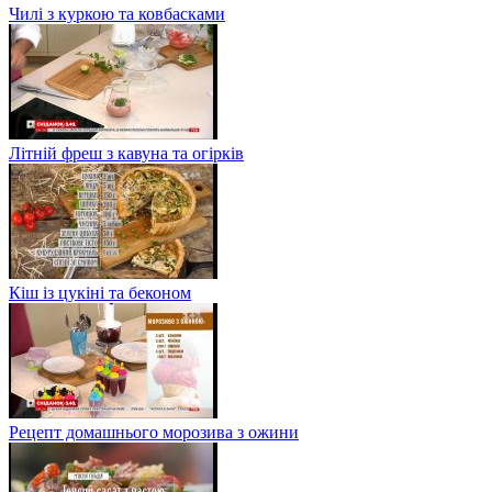
Чилі з куркою та ковбасками
Літній фреш з кавуна та огірків
Кіш із цукіні та беконом
Рецепт домашнього морозива з ожини