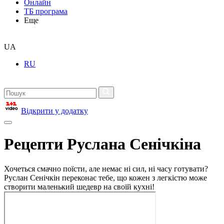
Онлайн
ТБ програма
Еще
UA
RU
Відкрити у додатку
Рецепти Руслана Сенічкіна
Хочеться смачно поїсти, але немає ні сил, ні часу готувати?
Руслан Сенічкін переконає тебе, що кожен з легкістю може
створити маленький шедевр на своїй кухні!