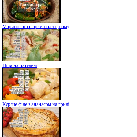
Мариновані огірки по-східному
Піца на пательні
Куряче філе з ананасом на грилі