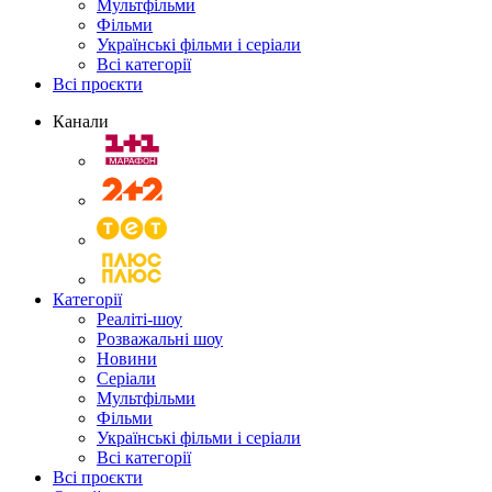
Мультфільми
Фільми
Українські фільми і серіали
Всі категорії
Всі проєкти
Канали
Категорії
Реаліті-шоу
Розважальні шоу
Новини
Серіали
Мультфільми
Фільми
Українські фільми і серіали
Всі категорії
Всі проєкти