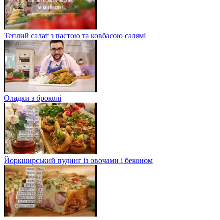
Теплий салат з пастою та ковбасою салямі
Оладки з броколі
Йоркширський пудинг із овочами і беконом