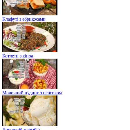
Клафуті з абрикосами
Котлети з кіноа
Молочний пудинг з персиком
Домашній пломбір