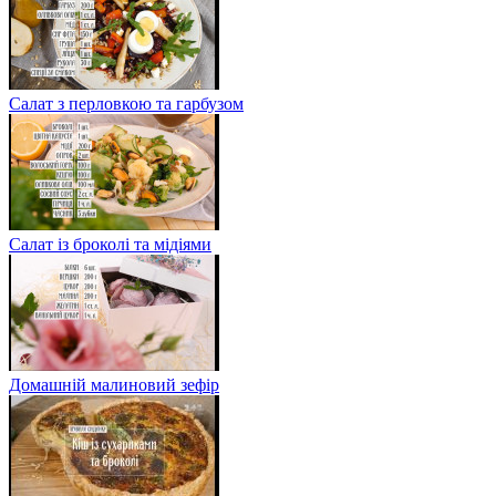
Салат з перловкою та гарбузом
Салат із броколі та мідіями
Домашній малиновий зефір