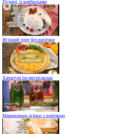
Пудинг із ковбасками
Ягідний торт без випічки
Хачапурі по-мегрельські
Мариновані огірки з порічкою