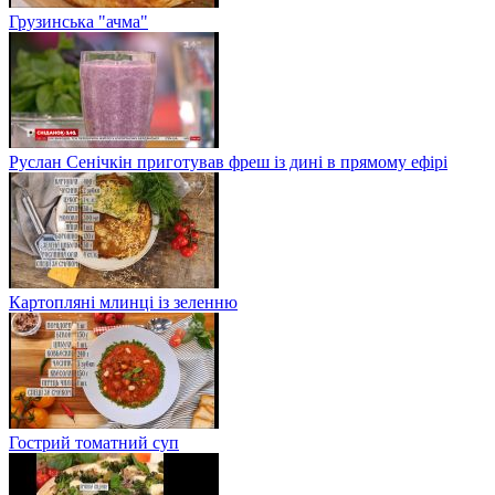
Грузинська "ачма"
Руслан Сенічкін приготував фреш із дині в прямому ефірі
Картопляні млинці із зеленню
Гострий томатний суп