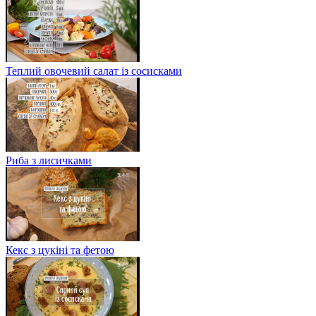
Теплий овочевий салат із сосисками
Риба з лисичками
Кекс з цукіні та фетою