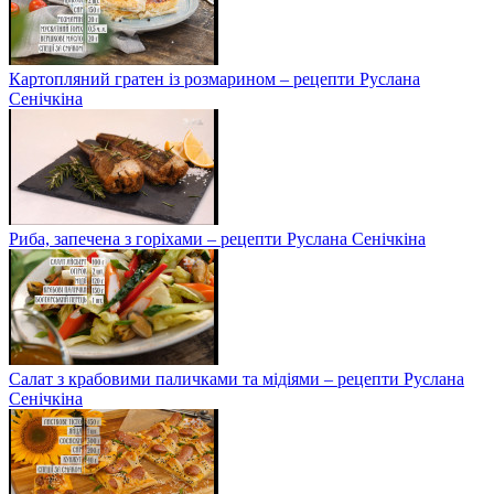
Картопляний гратен із розмарином – рецепти Руслана
Сенічкіна
Риба, запечена з горіхами – рецепти Руслана Сенічкіна
Салат з крабовими паличками та мідіями – рецепти Руслана
Сенічкіна