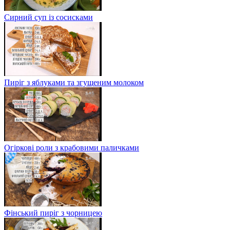
Сирний суп із сосисками
Пиріг з яблуками та згущеним молоком
Огіркові роли з крабовими паличками
Фінський пиріг з чорницею