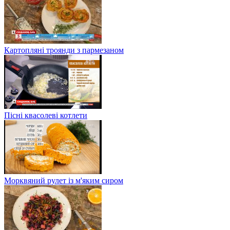
Картопляні троянди з пармезаном
Пісні квасолеві котлети
Морквяний рулет із м'яким сиром