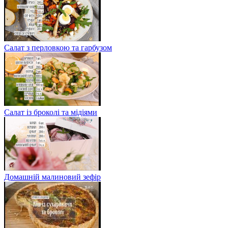
Салат з перловкою та гарбузом
Салат із броколі та мідіями
Домашній малиновий зефір