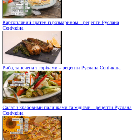
Картопляний гратен із розмарином – рецепти Руслана
Сенічкіна
Риба, запечена з горіхами – рецепти Руслана Сенічкіна
Салат з крабовими паличками та мідіями – рецепти Руслана
Сенічкіна