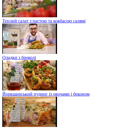
Теплий салат з пастою та ковбасою салямі
Оладки з броколі
Йоркширський пудинг із овочами і беконом