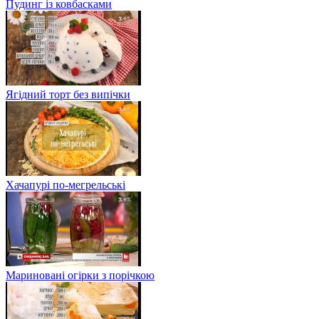
Пудинг із ковбасками
Ягідний торт без випічки
Хачапурі по-мегрельські
Мариновані огірки з порічкою