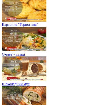
Картопля "Герцогиня"
Омлет у сумці
Шоколадний мус