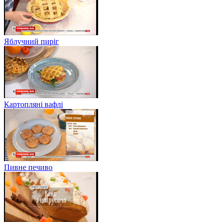
Яблучний пиріг
Картопляні вафлі
Пивне печиво