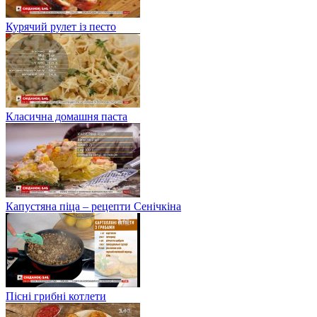
Курячий рулет із песто
Класична домашня паста
Капустяна піца – рецепти Сенічкіна
Пісні грибні котлети