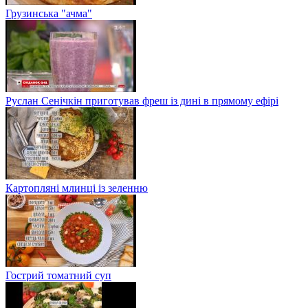
Грузинська "ачма"
Руслан Сенічкін приготував фреш із дині в прямому ефірі
Картопляні млинці із зеленню
Гострий томатний суп