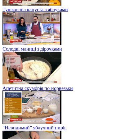
Тушкована капуста з яблуками
Солодкі млинці з дірочками
Апетитна скумбрія по-норвезьки
"Невидимий” яблучний пиріг