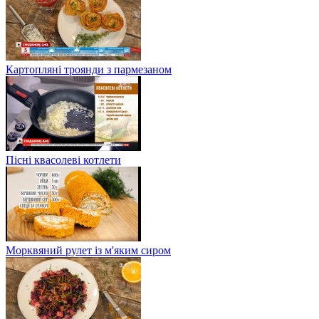
Картопляні троянди з пармезаном
Пісні квасолеві котлети
Морквяний рулет із м'яким сиром