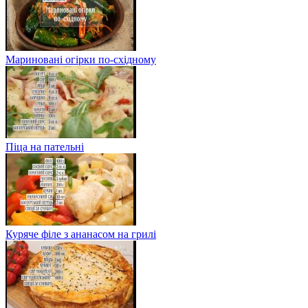
Мариновані огірки по-східному
Піца на пательні
Куряче філе з ананасом на грилі