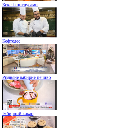
Кекс із цитрусами
Кефтедес
Різдвяне імбирне печиво
Імбирний какао