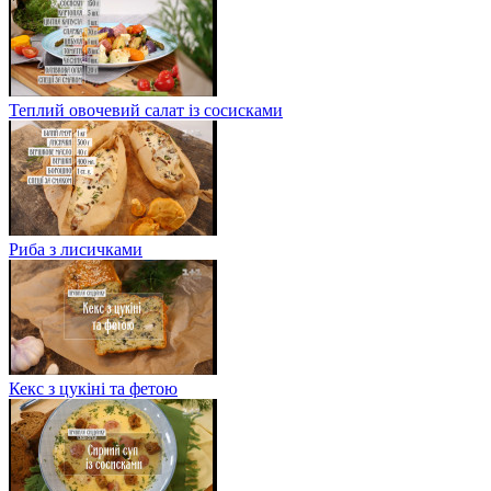
Теплий овочевий салат із сосисками
Риба з лисичками
Кекс з цукіні та фетою