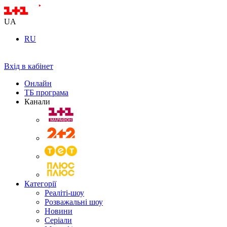
UA
RU
Вхід в кабінет
Онлайн
ТБ програма
Канали
Категорії
Реаліті-шоу
Розважальні шоу
Новини
Серіали