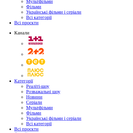
Мультфільми
Фільми
Українські фільми і серіали
Всі категорії
Всі проєкти
Канали
Категорії
Реаліті-шоу
Розважальні шоу
Новини
Серіали
Мультфільми
Фільми
Українські фільми і серіали
Всі категорії
Всі проєкти