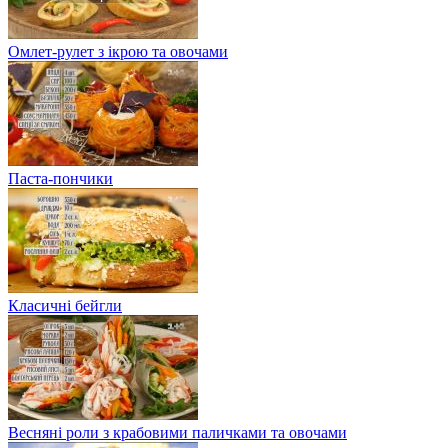
Омлет-рулет з ікрою та овочами
Паста-пончики
Класичні бейгли
Весняні роли з крабовими паличками та овочами