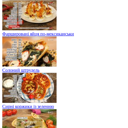
Фаршировані яйця по-мексиканськи
Солоний штрудель
Сирні коржики із зеленню