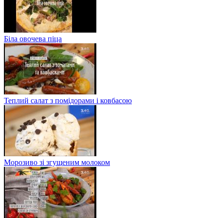
Біла овочева піца
Теплий салат з помідорами і ковбасою
Морозиво зі згущеним молоком