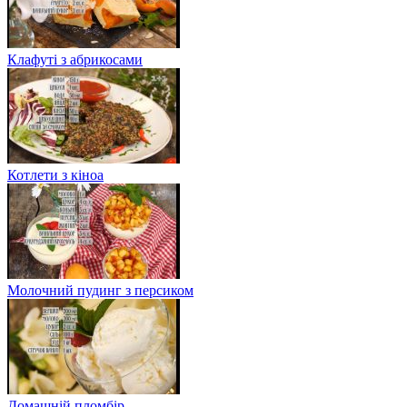
Клафуті з абрикосами
Котлети з кіноа
Молочний пудинг з персиком
Домашній пломбір