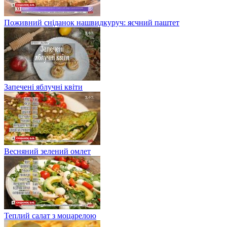
Поживний сніданок нашвидкуруч: яєчний паштет
Запечені яблучні квіти
Весняний зелений омлет
Теплий салат з моцарелою