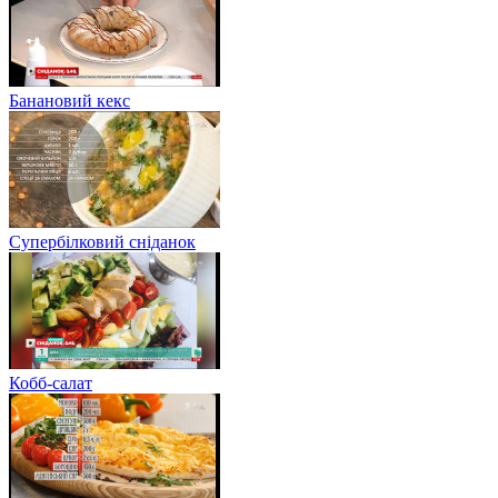
Банановий кекс
Супербілковий сніданок
Кобб-салат