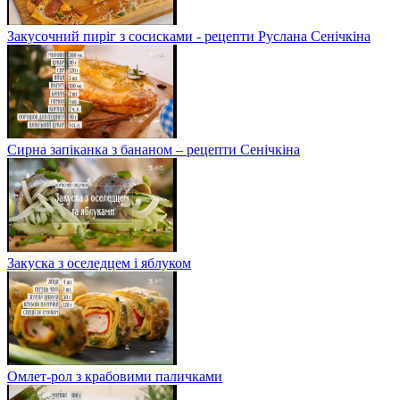
Закусочний пиріг з сосисками - рецепти Руслана Сенічкіна
Сирна запіканка з бананом – рецепти Сенічкіна
Закуска з оселедцем і яблуком
Омлет-рол з крабовими паличками