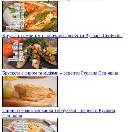
Круасан з омлетом та овочами - рецепти Руслана Сенічкіна
Брускета з сиром та мідіями – рецепти Руслана Сенічкіна
Сирно-гречана запіканка з яблуками – рецепти Руслана
Сенічкіна