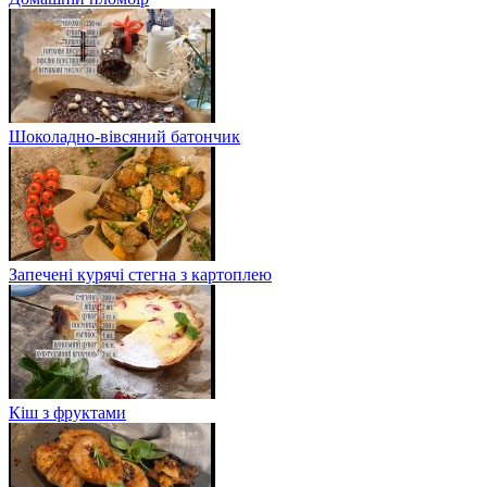
Шоколадно-вівсяний батончик
Запечені курячі стегна з картоплею
Кіш з фруктами