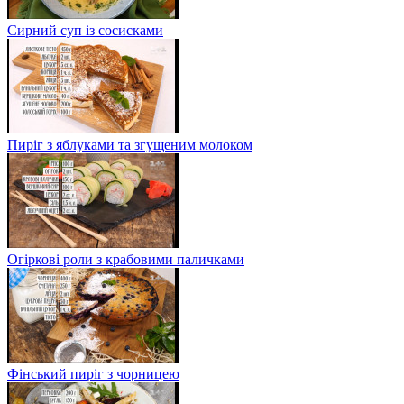
Сирний суп із сосисками
Пиріг з яблуками та згущеним молоком
Огіркові роли з крабовими паличками
Фінський пиріг з чорницею