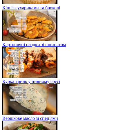
Кіш із сухариками та броколі
Картопляні оладки зі шпинатом
Курка-гриль у пивному соусі
Вершкове масло зі спеціями