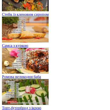
Стейк із кленовим сиропом
Самса з куркою
Ромова великодня баба
Торт-бутерброд з ікрою