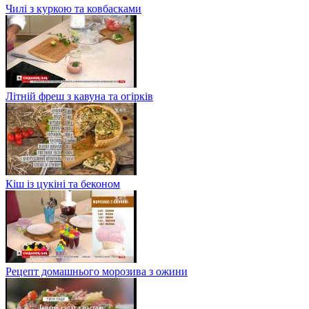
Чилі з куркою та ковбасками
Літній фреш з кавуна та огірків
Кіш із цукіні та беконом
Рецепт домашнього морозива з ожини