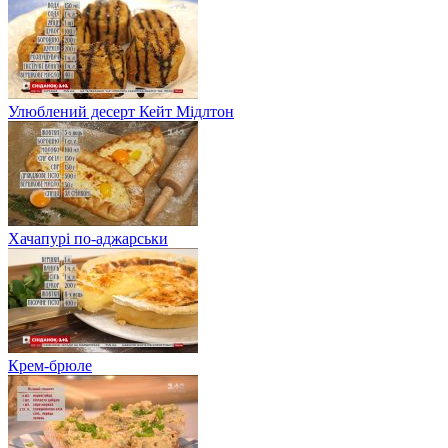
Улюблений десерт Кейт Мідлтон
Хачапурі по-аджарськи
Крем-брюле