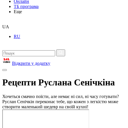
Онлайн
ТБ програма
Еще
UA
RU
Відкрити у додатку
Рецепти Руслана Сенічкіна
Хочеться смачно поїсти, але немає ні сил, ні часу готувати?
Руслан Сенічкін переконає тебе, що кожен з легкістю може
створити маленький шедевр на своїй кухні!