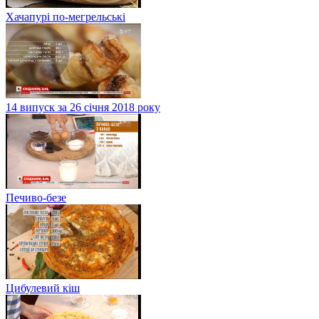
Хачапурі по-мегрельські
14 випуск за 26 січня 2018 року
Печиво-безе
Цибулевий кіш