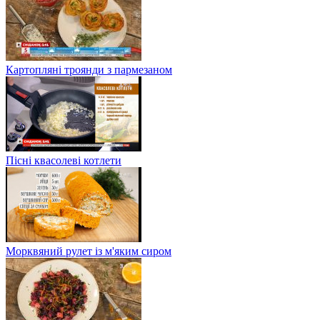
Картопляні троянди з пармезаном
Пісні квасолеві котлети
Морквяний рулет із м'яким сиром