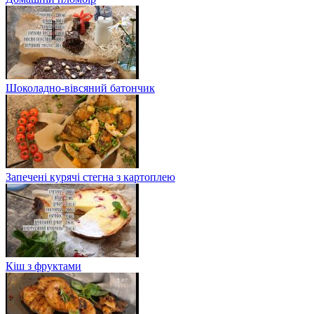
Шоколадно-вівсяний батончик
Запечені курячі стегна з картоплею
Кіш з фруктами