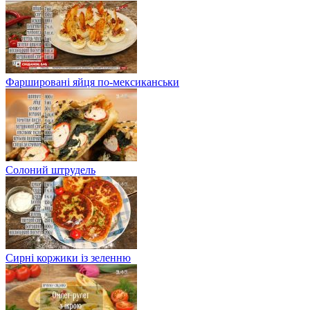
Фаршировані яйця по-мексиканськи
Солоний штрудель
Сирні коржики із зеленню