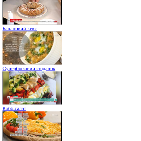
Банановий кекс
Супербілковий сніданок
Кобб-салат