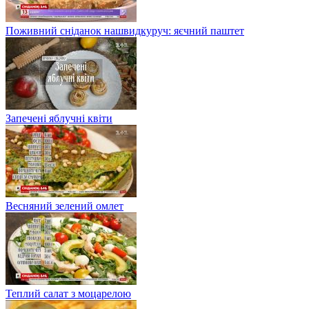
Поживний сніданок нашвидкуруч: яєчний паштет
Запечені яблучні квіти
Весняний зелений омлет
Теплий салат з моцарелою