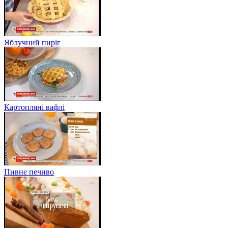
Яблучний пиріг
Картопляні вафлі
Пивне печиво