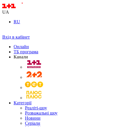
UA
RU
Вхід в кабінет
Онлайн
ТБ програма
Канали
Категорії
Реаліті-шоу
Розважальні шоу
Новини
Серіали