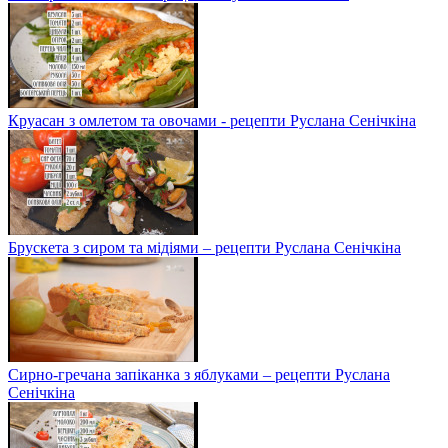
Круасан з омлетом та овочами - рецепти Руслана Сенічкіна
Брускета з сиром та мідіями – рецепти Руслана Сенічкіна
Сирно-гречана запіканка з яблуками – рецепти Руслана
Сенічкіна