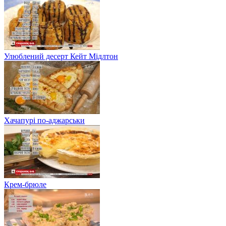
Улюблений десерт Кейт Мідлтон
Хачапурі по-аджарськи
Крем-брюле