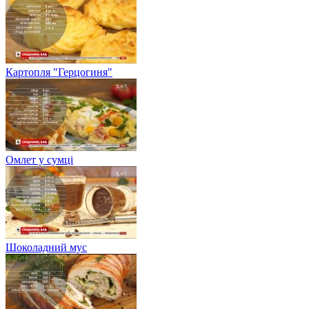
Картопля "Герцогиня"
Омлет у сумці
Шоколадний мус