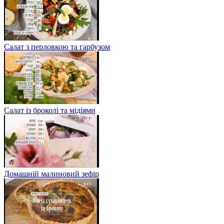
Салат з перловкою та гарбузом
Салат із броколі та мідіями
Домашній малиновий зефір