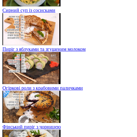
Сирний суп із сосисками
Пиріг з яблуками та згущеним молоком
Огіркові роли з крабовими паличками
Фінський пиріг з чорницею