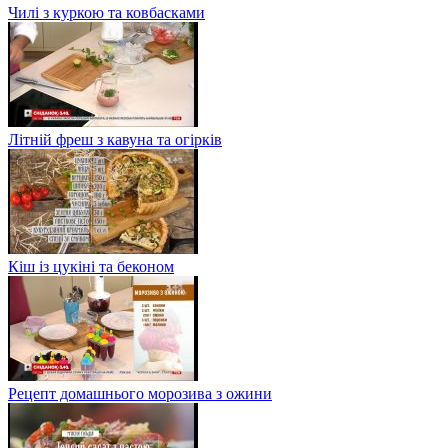
Чилі з куркою та ковбасками
Літній фреш з кавуна та огірків
Кіш із цукіні та беконом
Рецепт домашнього морозива з ожини