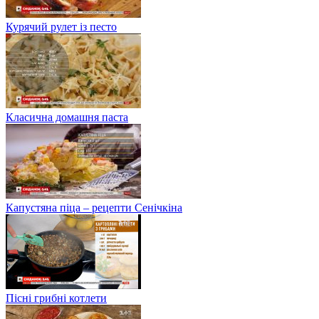
Курячий рулет із песто
Класична домашня паста
Капустяна піца – рецепти Сенічкіна
Пісні грибні котлети