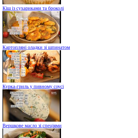
Кіш із сухариками та броколі
Картопляні оладки зі шпинатом
Курка-гриль у пивному соусі
Вершкове масло зі спеціями