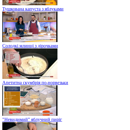
Тушкована капуста з яблуками
Солодкі млинці з дірочками
Апетитна скумбрія по-норвезьки
"Невидимий” яблучний пиріг