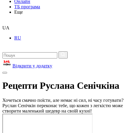
Онлайн
ТБ програма
Еще
UA
RU
Відкрити у додатку
Рецепти Руслана Сенічкіна
Хочеться смачно поїсти, але немає ні сил, ні часу готувати?
Руслан Сенічкін переконає тебе, що кожен з легкістю може
створити маленький шедевр на своїй кухні!