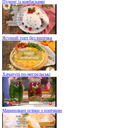
Пудинг із ковбасками
Ягідний торт без випічки
Хачапурі по-мегрельські
Мариновані огірки з порічкою