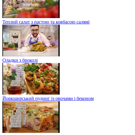
Теплий салат з пастою та ковбасою салямі
Оладки з броколі
Йоркширський пудинг із овочами і беконом