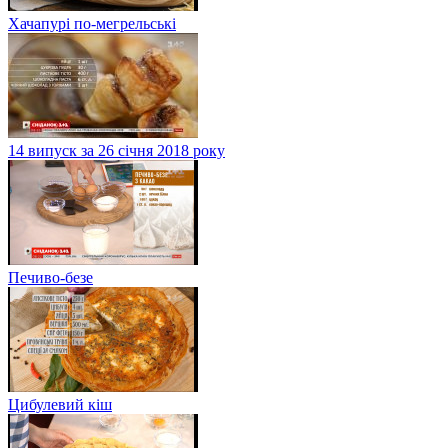
Хачапурі по-мегрельські
14 випуск за 26 січня 2018 року
Печиво-безе
Цибулевий кіш