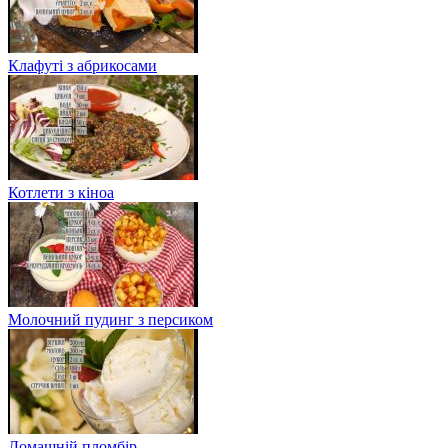
Клафуті з абрикосами
Котлети з кіноа
Молочний пудинг з персиком
Домашній пломбір