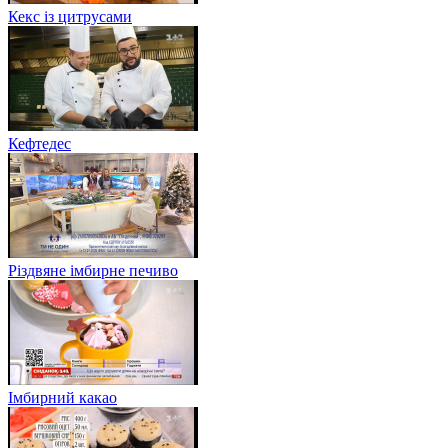
Кекс із цитрусами
Кефтедес
Різдвяне імбирне печиво
Імбирний какао