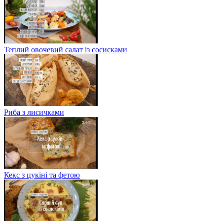
Теплий овочевий салат із сосисками
Риба з лисичками
Кекс з цукіні та фетою