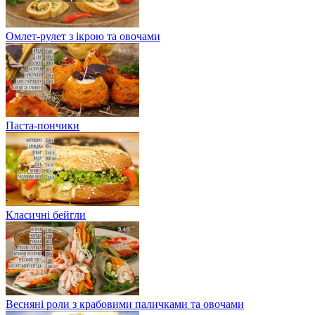
Омлет-рулет з ікрою та овочами
Паста-пончики
Класичні бейгли
Весняні роли з крабовими паличками та овочами