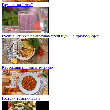
Грузинська "ачма"
Руслан Сенічкін приготував фреш із дині в прямому ефірі
Картопляні млинці із зеленню
Гострий томатний суп