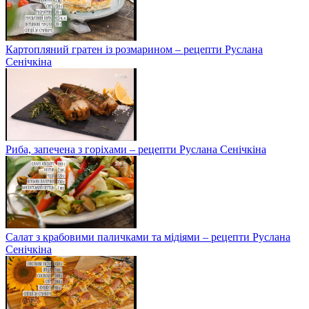
Картопляний гратен із розмарином – рецепти Руслана
Сенічкіна
Риба, запечена з горіхами – рецепти Руслана Сенічкіна
Салат з крабовими паличками та мідіями – рецепти Руслана
Сенічкіна