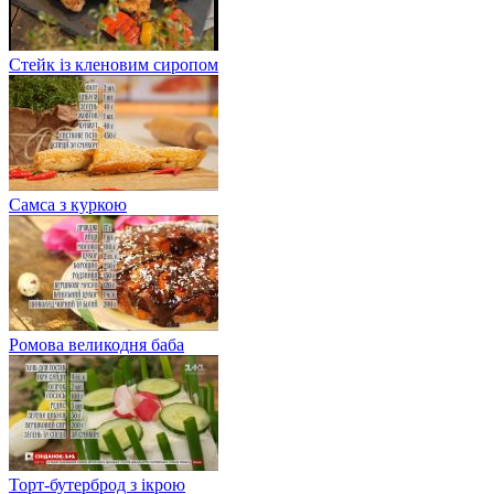
Стейк із кленовим сиропом
Самса з куркою
Ромова великодня баба
Торт-бутерброд з ікрою