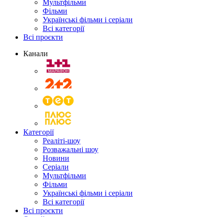
Мультфільми
Фільми
Українські фільми і серіали
Всі категорії
Всі проєкти
Канали
Категорії
Реаліті-шоу
Розважальні шоу
Новини
Серіали
Мультфільми
Фільми
Українські фільми і серіали
Всі категорії
Всі проєкти