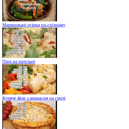
Мариновані огірки по-східному
Піца на пательні
Куряче філе з ананасом на грилі