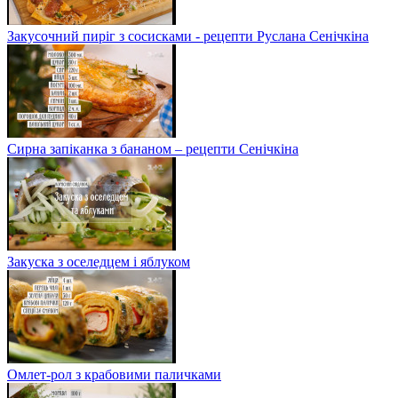
Закусочний пиріг з сосисками - рецепти Руслана Сенічкіна
Сирна запіканка з бананом – рецепти Сенічкіна
Закуска з оселедцем і яблуком
Омлет-рол з крабовими паличками