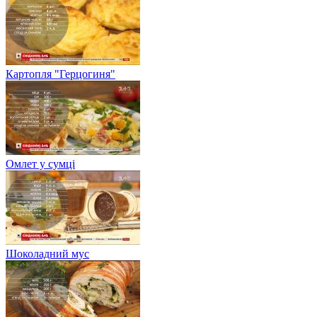
Картопля "Герцогиня"
Омлет у сумці
Шоколадний мус