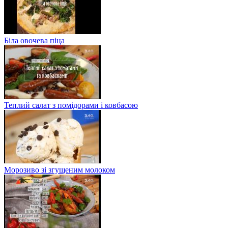
Біла овочева піца
Теплий салат з помідорами і ковбасою
Морозиво зі згущеним молоком