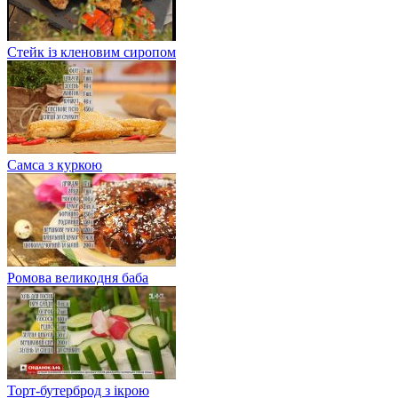
Стейк із кленовим сиропом
Самса з куркою
Ромова великодня баба
Торт-бутерброд з ікрою