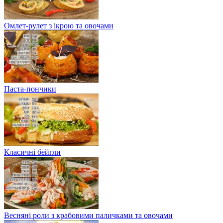
Омлет-рулет з ікрою та овочами
Паста-пончики
Класичні бейгли
Весняні роли з крабовими паличками та овочами