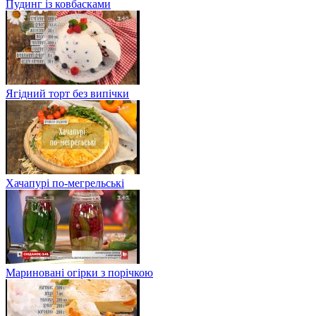
Пудинг із ковбасками
Ягідний торт без випічки
Хачапурі по-мегрельські
Мариновані огірки з порічкою