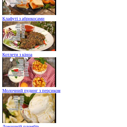
Клафуті з абрикосами
Котлети з кіноа
Молочний пудинг з персиком
Домашній пломбір