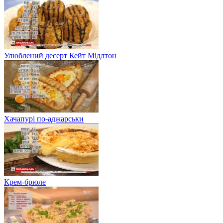
Улюблений десерт Кейт Мідлтон
Хачапурі по-аджарськи
Крем-брюле