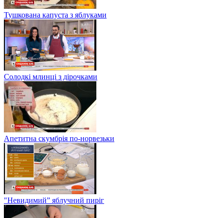
Тушкована капуста з яблуками
Солодкі млинці з дірочками
Апетитна скумбрія по-норвезьки
"Невидимий” яблучний пиріг