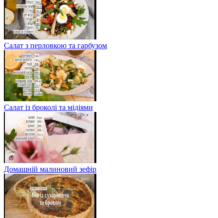
Салат з перловкою та гарбузом
Салат із броколі та мідіями
Домашній малиновий зефір