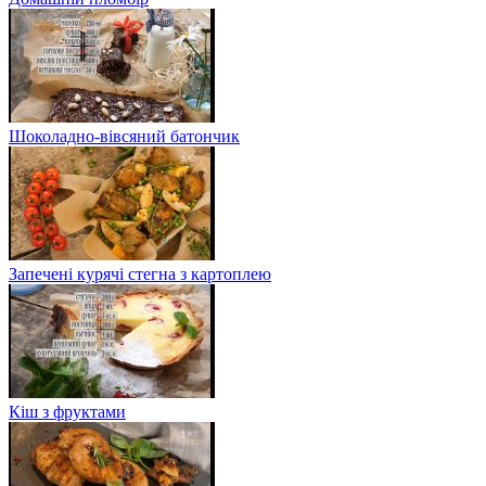
Шоколадно-вівсяний батончик
Запечені курячі стегна з картоплею
Кіш з фруктами