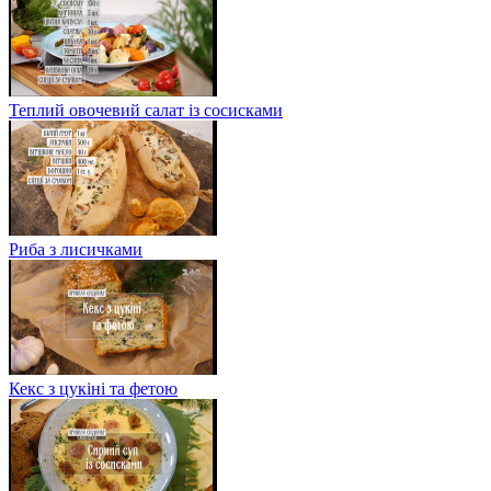
Теплий овочевий салат із сосисками
Риба з лисичками
Кекс з цукіні та фетою