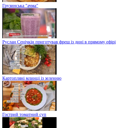
Грузинська "ачма"
Руслан Сенічкін приготував фреш із дині в прямому ефірі
Картопляні млинці із зеленню
Гострий томатний суп