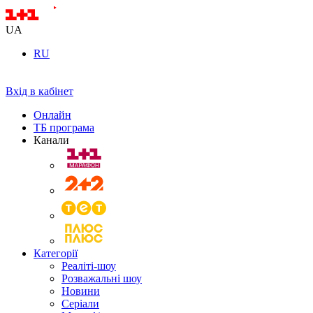
UA
RU
Вхід в кабінет
Онлайн
ТБ програма
Канали
Категорії
Реаліті-шоу
Розважальні шоу
Новини
Серіали