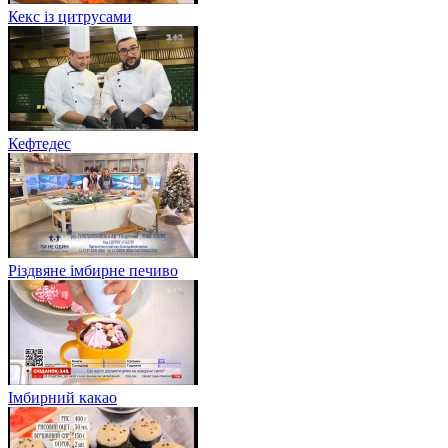
Кекс із цитрусами
Кефтедес
Різдвяне імбирне печиво
Імбирний какао