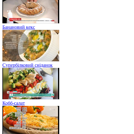
Банановий кекс
Супербілковий сніданок
Кобб-салат