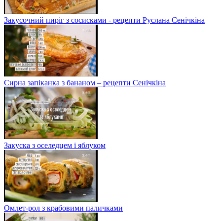
Закусочний пиріг з сосисками - рецепти Руслана Сенічкіна
Сирна запіканка з бананом – рецепти Сенічкіна
Закуска з оселедцем і яблуком
Омлет-рол з крабовими паличками