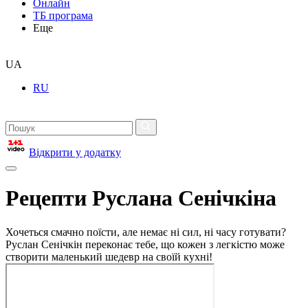
Онлайн
ТБ програма
Еще
UA
RU
Відкрити у додатку
Рецепти Руслана Сенічкіна
Хочеться смачно поїсти, але немає ні сил, ні часу готувати?
Руслан Сенічкін переконає тебе, що кожен з легкістю може
створити маленький шедевр на своїй кухні!