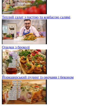
Теплий салат з пастою та ковбасою салямі
Оладки з броколі
Йоркширський пудинг із овочами і беконом