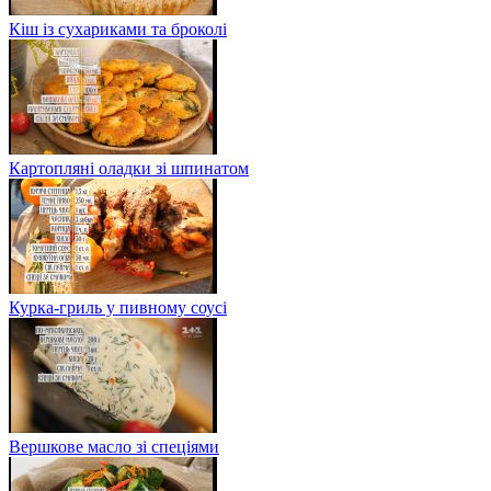
Кіш із сухариками та броколі
Картопляні оладки зі шпинатом
Курка-гриль у пивному соусі
Вершкове масло зі спеціями