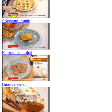
Яблучний пиріг
Картопляні вафлі
Пивне печиво