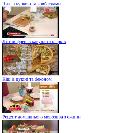
Чилі з куркою та ковбасками
Літній фреш з кавуна та огірків
Кіш із цукіні та беконом
Рецепт домашнього морозива з ожини