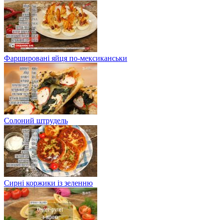
Фаршировані яйця по-мексиканськи
Солоний штрудель
Сирні коржики із зеленню