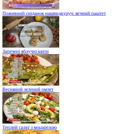
Поживний сніданок нашвидкуруч: яєчний паштет
Запечені яблучні квіти
Весняний зелений омлет
Теплий салат з моцарелою