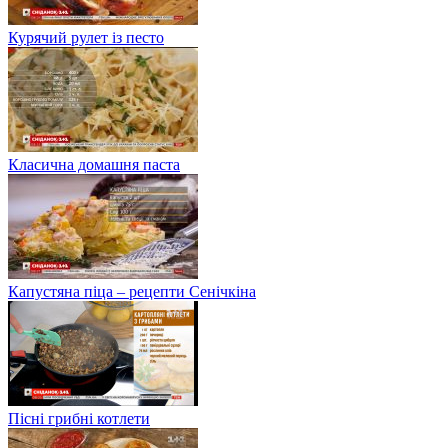
Курячий рулет із песто
Класична домашня паста
Капустяна піца – рецепти Сенічкіна
Пісні грибні котлети