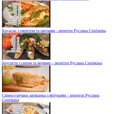
Круасан з омлетом та овочами - рецепти Руслана Сенічкіна
Брускета з сиром та мідіями – рецепти Руслана Сенічкіна
Сирно-гречана запіканка з яблуками – рецепти Руслана
Сенічкіна