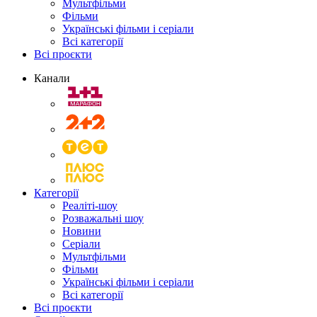
Мультфільми
Фільми
Українські фільми і серіали
Всі категорії
Всі проєкти
Канали
Категорії
Реаліті-шоу
Розважальні шоу
Новини
Серіали
Мультфільми
Фільми
Українські фільми і серіали
Всі категорії
Всі проєкти