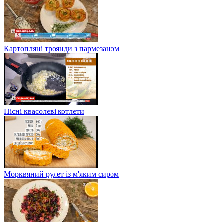
Картопляні троянди з пармезаном
Пісні квасолеві котлети
Морквяний рулет із м'яким сиром