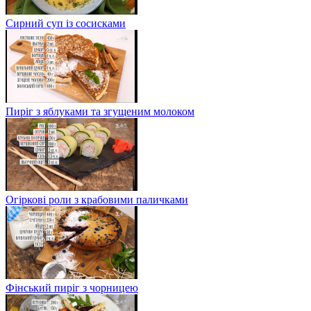
Сирний суп із сосисками
Пиріг з яблуками та згущеним молоком
Огіркові роли з крабовими паличками
Фінський пиріг з чорницею