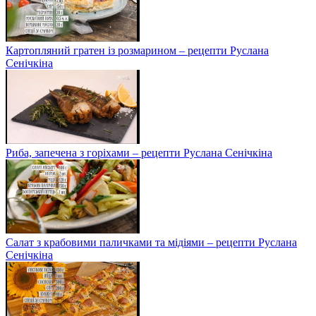
Картопляний гратен із розмарином – рецепти Руслана
Сенічкіна
Риба, запечена з горіхами – рецепти Руслана Сенічкіна
Салат з крабовими паличками та мідіями – рецепти Руслана
Сенічкіна