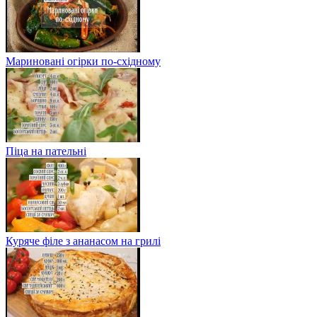
Мариновані огірки по-східному
Піца на пательні
Куряче філе з ананасом на грилі