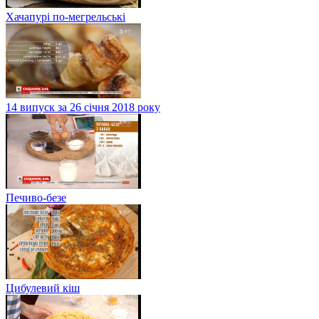
Хачапурі по-мегрельські
14 випуск за 26 січня 2018 року
Печиво-безе
Цибулевий кіш