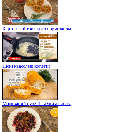
Картопляні троянди з пармезаном
Пісні квасолеві котлети
Морквяний рулет із м'яким сиром