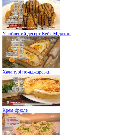
Улюблений десерт Кейт Мідлтон
Хачапурі по-аджарськи
Крем-брюле