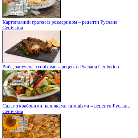
Картопляний гратен із розмарином – рецепти Руслана
Сенічкіна
Риба, запечена з горіхами – рецепти Руслана Сенічкіна
Салат з крабовими паличками та мідіями – рецепти Руслана
Сенічкіна