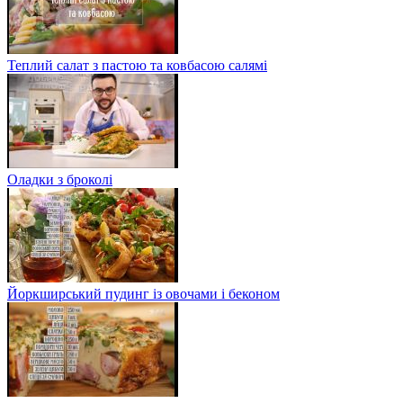
Теплий салат з пастою та ковбасою салямі
Оладки з броколі
Йоркширський пудинг із овочами і беконом