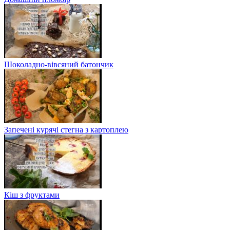
Шоколадно-вівсяний батончик
Запечені курячі стегна з картоплею
Кіш з фруктами