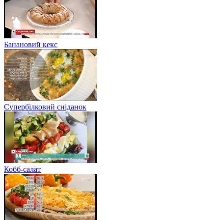
Банановий кекс
Супербілковий сніданок
Кобб-салат