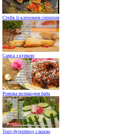
Стейк із кленовим сиропом
Самса з куркою
Ромова великодня баба
Торт-бутерброд з ікрою