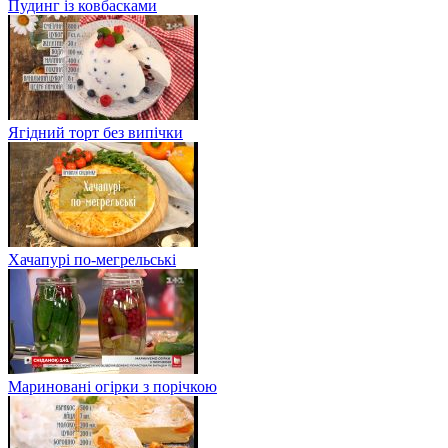
Пудинг із ковбасками
Ягідний торт без випічки
Хачапурі по-мегрельські
Мариновані огірки з порічкою