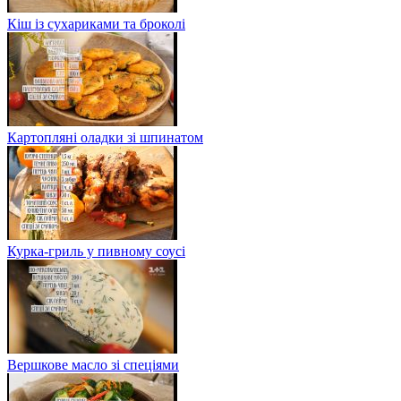
Кіш із сухариками та броколі
Картопляні оладки зі шпинатом
Курка-гриль у пивному соусі
Вершкове масло зі спеціями