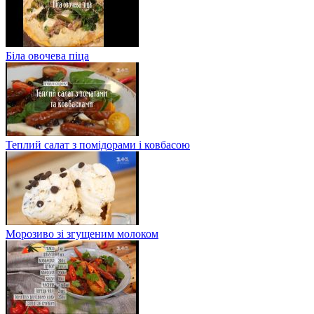
Біла овочева піца
Теплий салат з помідорами і ковбасою
Морозиво зі згущеним молоком