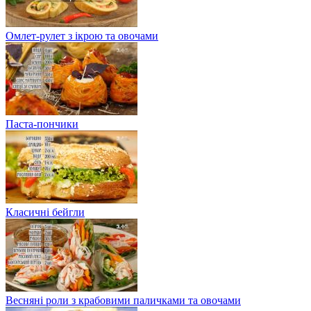
Омлет-рулет з ікрою та овочами
Паста-пончики
Класичні бейгли
Весняні роли з крабовими паличками та овочами