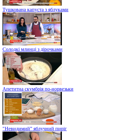
Тушкована капуста з яблуками
Солодкі млинці з дірочками
Апетитна скумбрія по-норвезьки
"Невидимий” яблучний пиріг