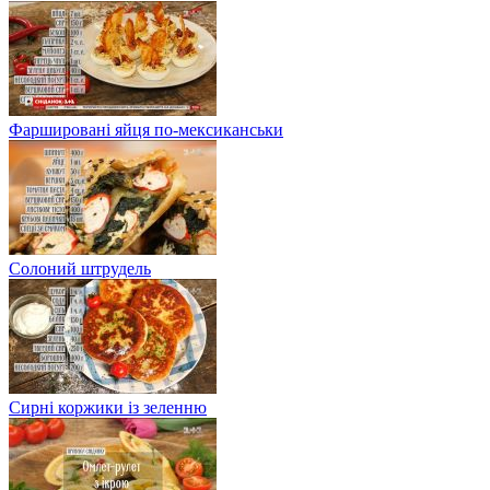
Фаршировані яйця по-мексиканськи
Солоний штрудель
Сирні коржики із зеленню