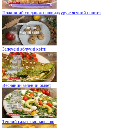
Поживний сніданок нашвидкуруч: яєчний паштет
Запечені яблучні квіти
Весняний зелений омлет
Теплий салат з моцарелою