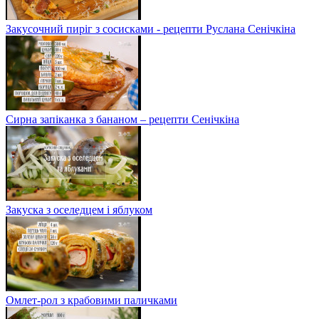
Закусочний пиріг з сосисками - рецепти Руслана Сенічкіна
Сирна запіканка з бананом – рецепти Сенічкіна
Закуска з оселедцем і яблуком
Омлет-рол з крабовими паличками