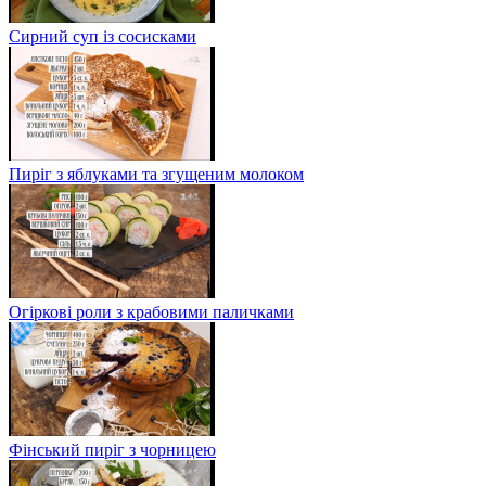
Сирний суп із сосисками
Пиріг з яблуками та згущеним молоком
Огіркові роли з крабовими паличками
Фінський пиріг з чорницею