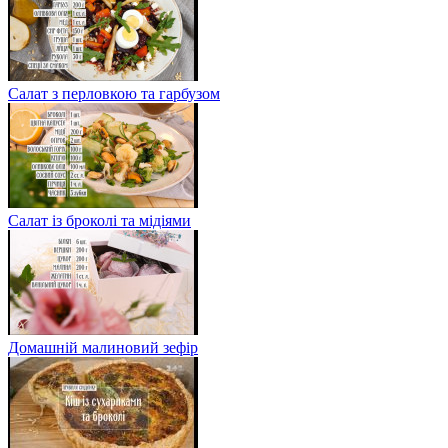
Салат з перловкою та гарбузом
Салат із броколі та мідіями
Домашній малиновий зефір