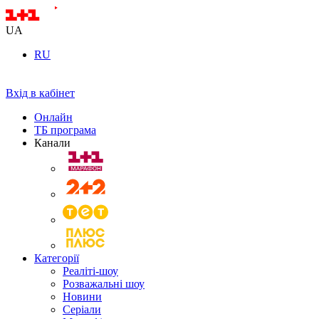
UA
RU
Вхід в кабінет
Онлайн
ТБ програма
Канали
Категорії
Реаліті-шоу
Розважальні шоу
Новини
Серіали