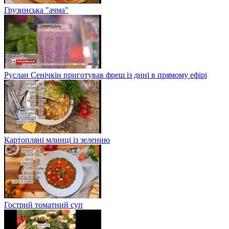
Грузинська "ачма"
Руслан Сенічкін приготував фреш із дині в прямому ефірі
Картопляні млинці із зеленню
Гострий томатний суп