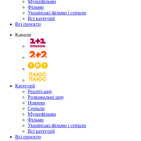
Мультфільми
Фільми
Українські фільми і серіали
Всі категорії
Всі проєкти
Канали
Категорії
Реаліті-шоу
Розважальні шоу
Новини
Серіали
Мультфільми
Фільми
Українські фільми і серіали
Всі категорії
Всі проєкти