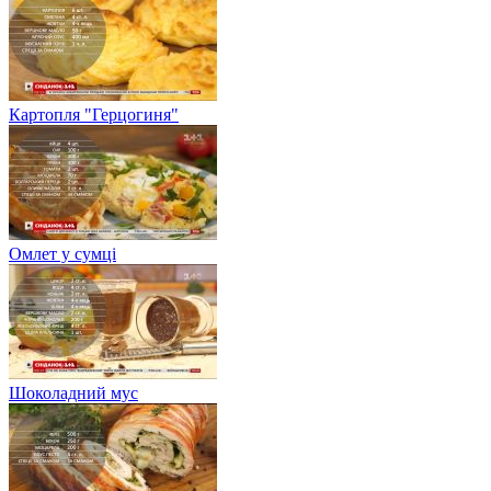
Картопля "Герцогиня"
Омлет у сумці
Шоколадний мус