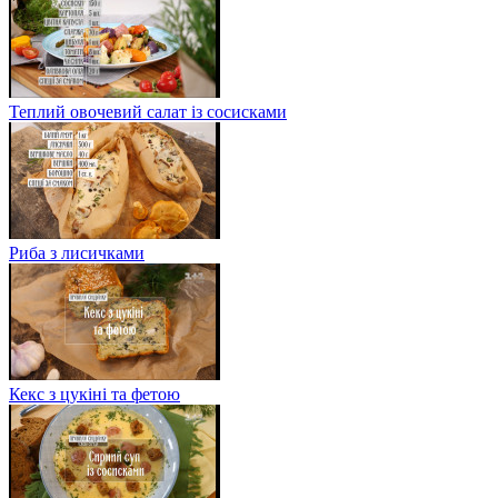
Теплий овочевий салат із сосисками
Риба з лисичками
Кекс з цукіні та фетою