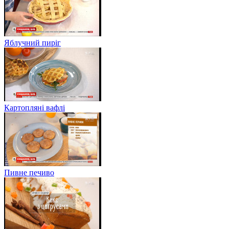
Яблучний пиріг
Картопляні вафлі
Пивне печиво