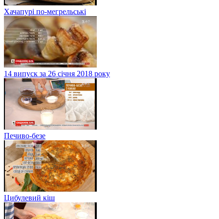
Хачапурі по-мегрельські
14 випуск за 26 січня 2018 року
Печиво-безе
Цибулевий кіш