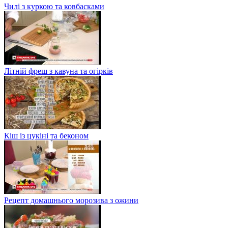
Чилі з куркою та ковбасками
Літній фреш з кавуна та огірків
Кіш із цукіні та беконом
Рецепт домашнього морозива з ожини