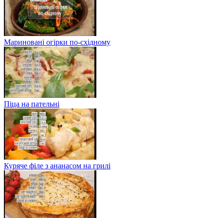
Мариновані огірки по-східному
Піца на пательні
Куряче філе з ананасом на грилі