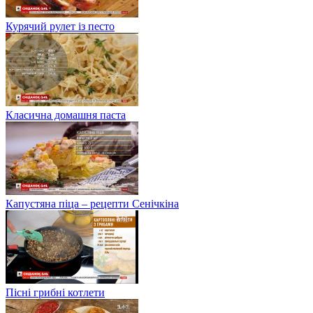
Курячий рулет із песто
Класична домашня паста
Капустяна піца – рецепти Сенічкіна
Пісні грибні котлети