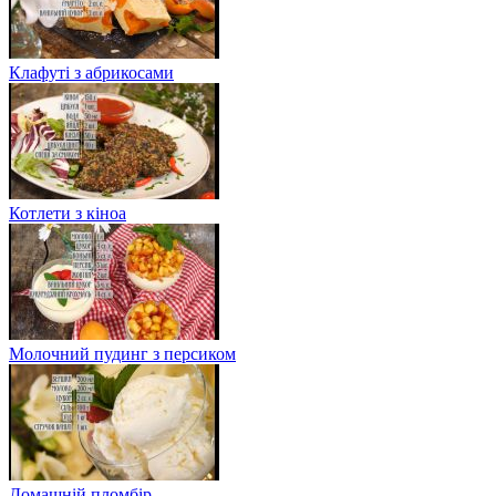
Клафуті з абрикосами
Котлети з кіноа
Молочний пудинг з персиком
Домашній пломбір