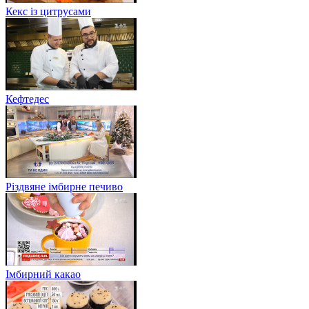
Кекс із цитрусами
Кефтедес
Різдвяне імбирне печиво
Імбирний какао