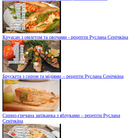
Круасан з омлетом та овочами - рецепти Руслана Сенічкіна
Брускета з сиром та мідіями – рецепти Руслана Сенічкіна
Сирно-гречана запіканка з яблуками – рецепти Руслана
Сенічкіна