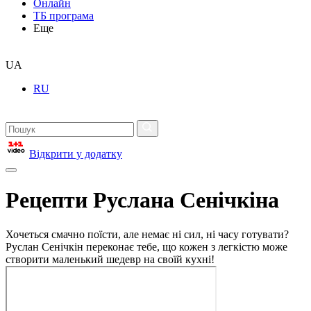
Онлайн
ТБ програма
Еще
UA
RU
Відкрити у додатку
Рецепти Руслана Сенічкіна
Хочеться смачно поїсти, але немає ні сил, ні часу готувати?
Руслан Сенічкін переконає тебе, що кожен з легкістю може
створити маленький шедевр на своїй кухні!