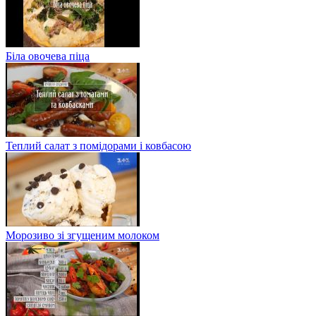
Біла овочева піца
Теплий салат з помідорами і ковбасою
Морозиво зі згущеним молоком