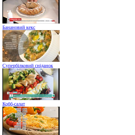
Банановий кекс
Супербілковий сніданок
Кобб-салат