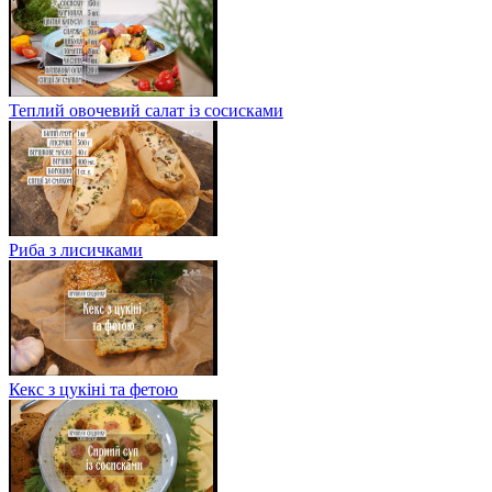
Теплий овочевий салат із сосисками
Риба з лисичками
Кекс з цукіні та фетою