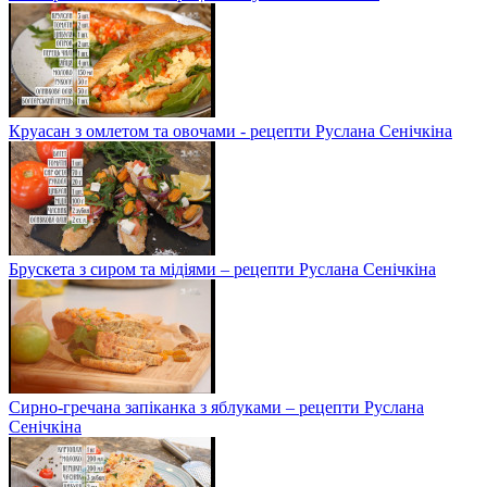
Круасан з омлетом та овочами - рецепти Руслана Сенічкіна
Брускета з сиром та мідіями – рецепти Руслана Сенічкіна
Сирно-гречана запіканка з яблуками – рецепти Руслана
Сенічкіна