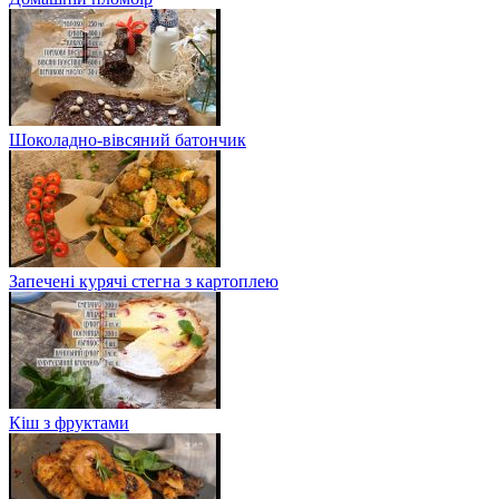
Шоколадно-вівсяний батончик
Запечені курячі стегна з картоплею
Кіш з фруктами