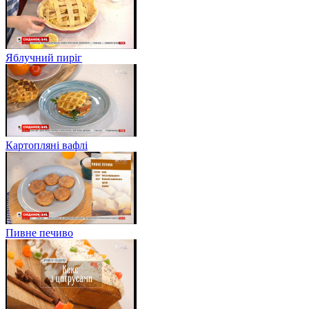
Яблучний пиріг
Картопляні вафлі
Пивне печиво