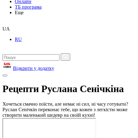
Онлайн
ТБ програма
Еще
UA
RU
Відкрити у додатку
Рецепти Руслана Сенічкіна
Хочеться смачно поїсти, але немає ні сил, ні часу готувати?
Руслан Сенічкін переконає тебе, що кожен з легкістю може
створити маленький шедевр на своїй кухні!