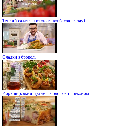
Теплий салат з пастою та ковбасою салямі
Оладки з броколі
Йоркширський пудинг із овочами і беконом