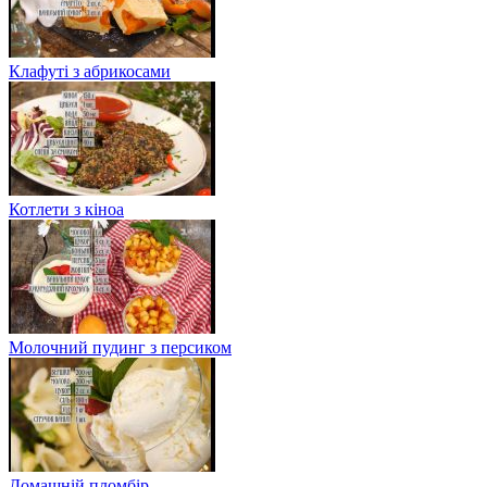
Клафуті з абрикосами
Котлети з кіноа
Молочний пудинг з персиком
Домашній пломбір