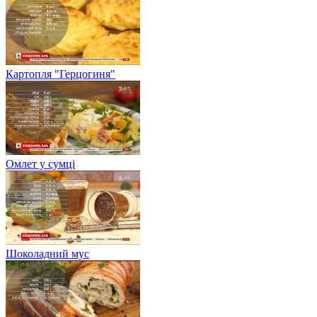
Картопля "Герцогиня"
Омлет у сумці
Шоколадний мус