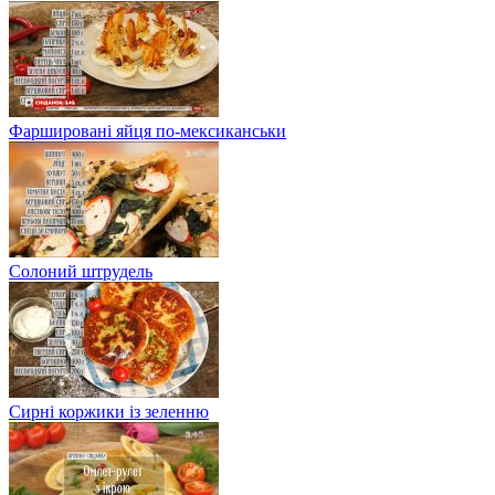
Фаршировані яйця по-мексиканськи
Солоний штрудель
Сирні коржики із зеленню