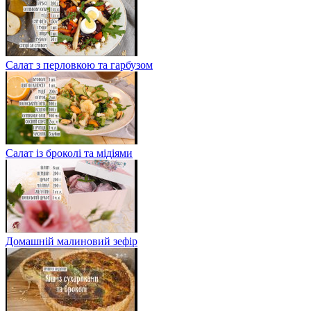
Салат з перловкою та гарбузом
Салат із броколі та мідіями
Домашній малиновий зефір