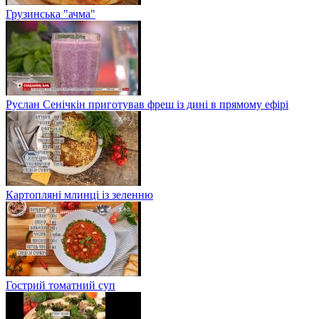
Грузинська "ачма"
Руслан Сенічкін приготував фреш із дині в прямому ефірі
Картопляні млинці із зеленню
Гострий томатний суп