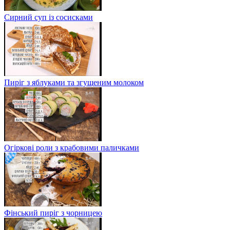
Сирний суп із сосисками
Пиріг з яблуками та згущеним молоком
Огіркові роли з крабовими паличками
Фінський пиріг з чорницею