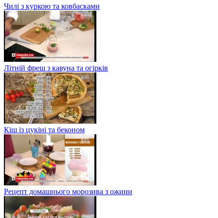
Чилі з куркою та ковбасками
Літній фреш з кавуна та огірків
Кіш із цукіні та беконом
Рецепт домашнього морозива з ожини