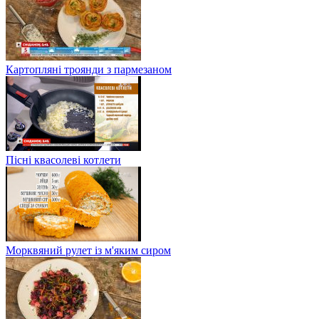
Картопляні троянди з пармезаном
Пісні квасолеві котлети
Морквяний рулет із м'яким сиром