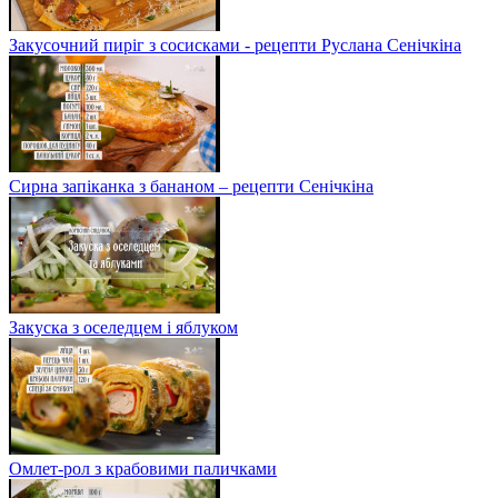
Закусочний пиріг з сосисками - рецепти Руслана Сенічкіна
Сирна запіканка з бананом – рецепти Сенічкіна
Закуска з оселедцем і яблуком
Омлет-рол з крабовими паличками