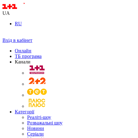
UA
RU
Вхід в кабінет
Онлайн
ТБ програма
Канали
Категорії
Реаліті-шоу
Розважальні шоу
Новини
Серіали