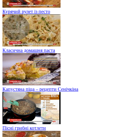
Курячий рулет із песто
Класична домашня паста
Капустяна піца – рецепти Сенічкіна
Пісні грибні котлети