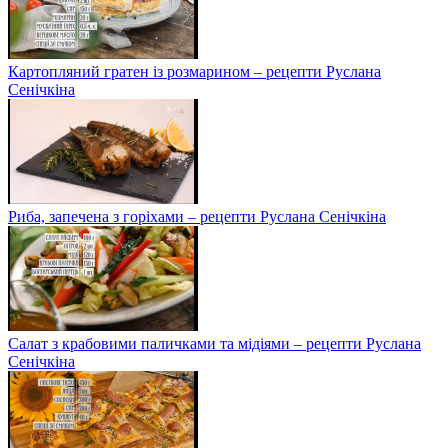
Картопляний гратен із розмарином – рецепти Руслана
Сенічкіна
Риба, запечена з горіхами – рецепти Руслана Сенічкіна
Салат з крабовими паличками та мідіями – рецепти Руслана
Сенічкіна