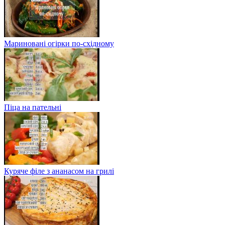
Мариновані огірки по-східному
Піца на пательні
Куряче філе з ананасом на грилі