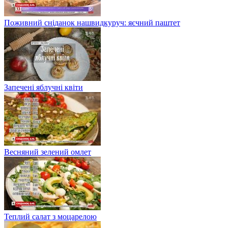
Поживний сніданок нашвидкуруч: яєчний паштет
Запечені яблучні квіти
Весняний зелений омлет
Теплий салат з моцарелою