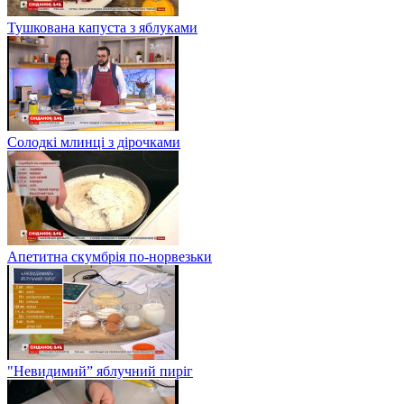
Тушкована капуста з яблуками
Солодкі млинці з дірочками
Апетитна скумбрія по-норвезьки
"Невидимий” яблучний пиріг