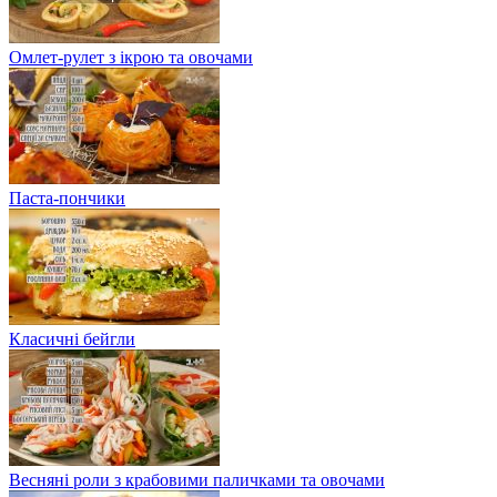
Омлет-рулет з ікрою та овочами
Паста-пончики
Класичні бейгли
Весняні роли з крабовими паличками та овочами