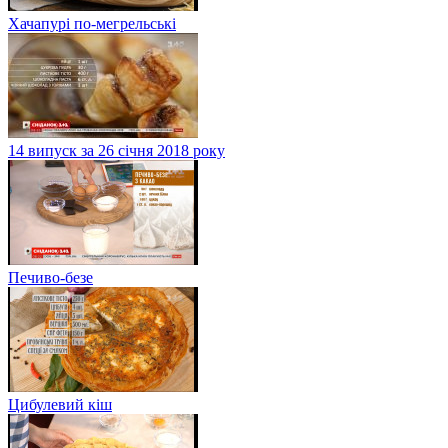
Хачапурі по-мегрельські
14 випуск за 26 січня 2018 року
Печиво-безе
Цибулевий кіш