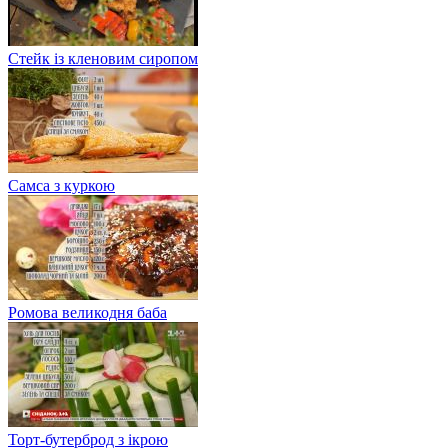
Стейк із кленовим сиропом
Самса з куркою
Ромова великодня баба
Торт-бутерброд з ікрою