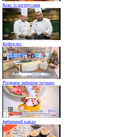
Кекс із цитрусами
Кефтедес
Різдвяне імбирне печиво
Імбирний какао