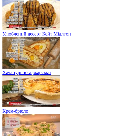
Улюблений десерт Кейт Мідлтон
Хачапурі по-аджарськи
Крем-брюле