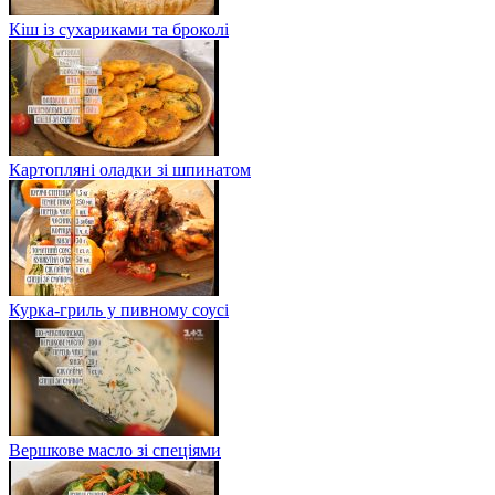
Кіш із сухариками та броколі
Картопляні оладки зі шпинатом
Курка-гриль у пивному соусі
Вершкове масло зі спеціями