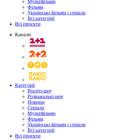
Мультфільми
Фільми
Українські фільми і серіали
Всі категорії
Всі проєкти
Канали
Категорії
Реаліті-шоу
Розважальні шоу
Новини
Серіали
Мультфільми
Фільми
Українські фільми і серіали
Всі категорії
Всі проєкти