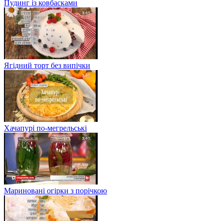
Пудинг із ковбасками
Ягідний торт без випічки
Хачапурі по-мегрельські
Мариновані огірки з порічкою