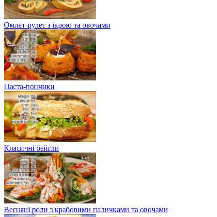
Омлет-рулет з ікрою та овочами
Паста-пончики
Класичні бейгли
Весняні роли з крабовими паличками та овочами