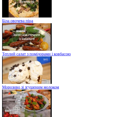
Біла овочева піца
Теплий салат з помідорами і ковбасою
Морозиво зі згущеним молоком