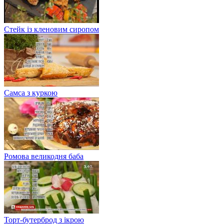
Стейк із кленовим сиропом
Самса з куркою
Ромова великодня баба
Торт-бутерброд з ікрою