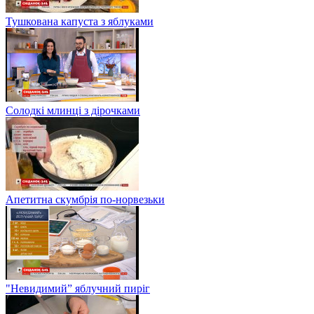
Тушкована капуста з яблуками
Солодкі млинці з дірочками
Апетитна скумбрія по-норвезьки
"Невидимий” яблучний пиріг