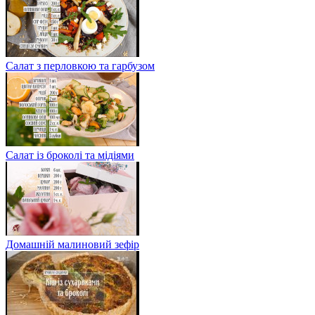
Салат з перловкою та гарбузом
Салат із броколі та мідіями
Домашній малиновий зефір