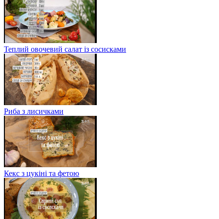
Теплий овочевий салат із сосисками
Риба з лисичками
Кекс з цукіні та фетою