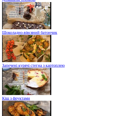
Шоколадно-вівсяний батончик
Запечені курячі стегна з картоплею
Кіш з фруктами