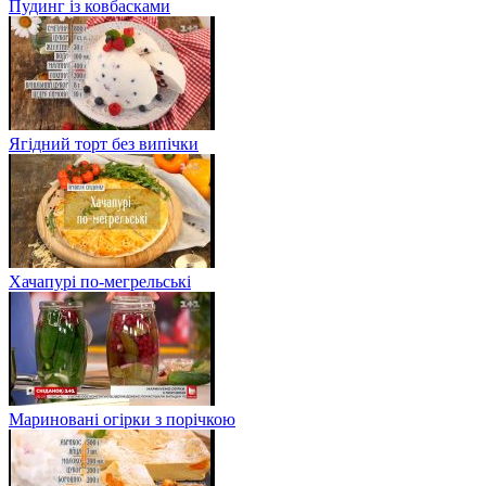
Пудинг із ковбасками
Ягідний торт без випічки
Хачапурі по-мегрельські
Мариновані огірки з порічкою