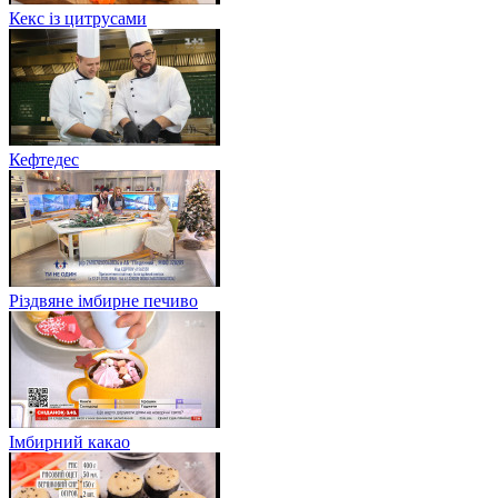
Кекс із цитрусами
Кефтедес
Різдвяне імбирне печиво
Імбирний какао