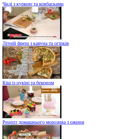
Чилі з куркою та ковбасками
Літній фреш з кавуна та огірків
Кіш із цукіні та беконом
Рецепт домашнього морозива з ожини