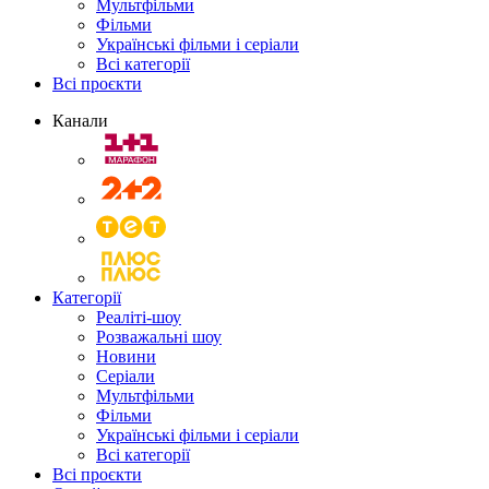
Мультфільми
Фільми
Українські фільми і серіали
Всі категорії
Всі проєкти
Канали
Категорії
Реаліті-шоу
Розважальні шоу
Новини
Серіали
Мультфільми
Фільми
Українські фільми і серіали
Всі категорії
Всі проєкти