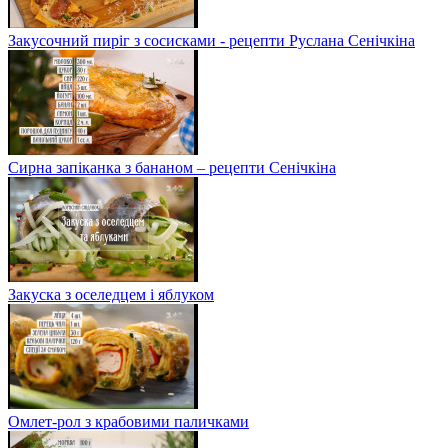
Закусочний пиріг з сосисками - рецепти Руслана Сенічкіна
Сирна запіканка з бананом – рецепти Сенічкіна
Закуска з оселедцем і яблуком
Омлет-рол з крабовими паличками