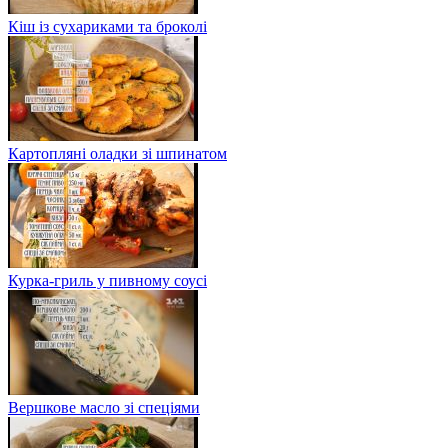
Кіш із сухариками та броколі
Картопляні оладки зі шпинатом
Курка-гриль у пивному соусі
Вершкове масло зі спеціями