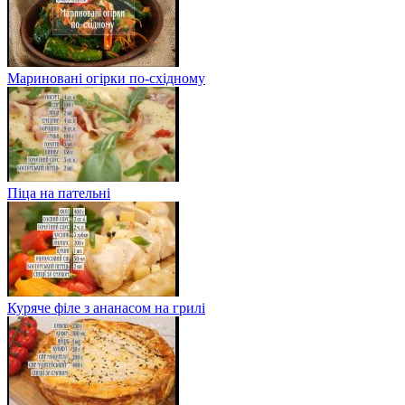
Мариновані огірки по-східному
Піца на пательні
Куряче філе з ананасом на грилі