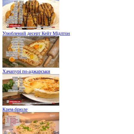
Улюблений десерт Кейт Мідлтон
Хачапурі по-аджарськи
Крем-брюле