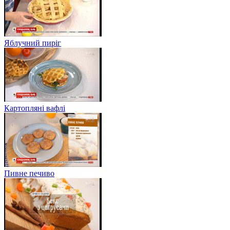
Яблучний пиріг
Картопляні вафлі
Пивне печиво