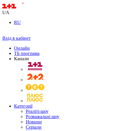
UA
RU
Вхід в кабінет
Онлайн
ТБ програма
Канали
Категорії
Реаліті-шоу
Розважальні шоу
Новини
Серіали