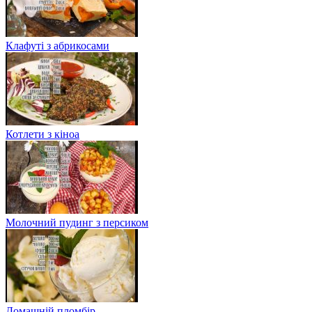
Клафуті з абрикосами
Котлети з кіноа
Молочний пудинг з персиком
Домашній пломбір