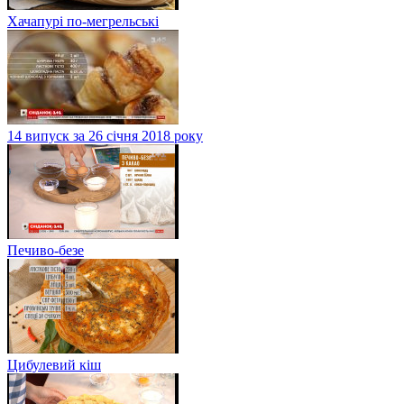
Хачапурі по-мегрельські
14 випуск за 26 січня 2018 року
Печиво-безе
Цибулевий кіш