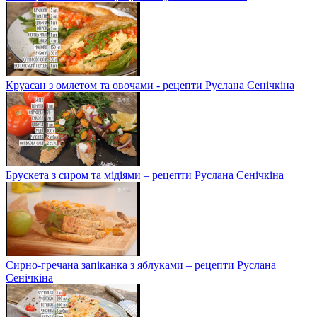
Круасан з омлетом та овочами - рецепти Руслана Сенічкіна
Брускета з сиром та мідіями – рецепти Руслана Сенічкіна
Сирно-гречана запіканка з яблуками – рецепти Руслана
Сенічкіна