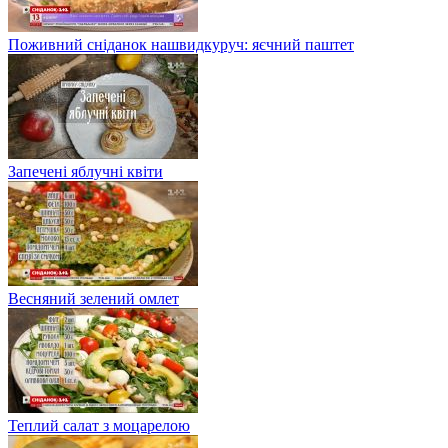
Поживний сніданок нашвидкуруч: яєчний паштет
Запечені яблучні квіти
Весняний зелений омлет
Теплий салат з моцарелою