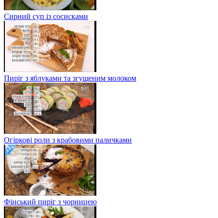
Сирний суп із сосисками
Пиріг з яблуками та згущеним молоком
Огіркові роли з крабовими паличками
Фінський пиріг з чорницею