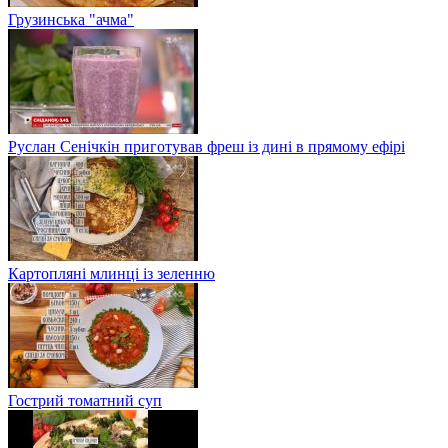
Грузинська "ачма"
Руслан Сенічкін приготував фреш із дині в прямому ефірі
Картопляні млинці із зеленню
Гострий томатний суп