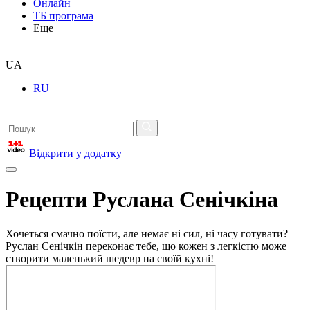
Онлайн
ТБ програма
Еще
UA
RU
Відкрити у додатку
Рецепти Руслана Сенічкіна
Хочеться смачно поїсти, але немає ні сил, ні часу готувати?
Руслан Сенічкін переконає тебе, що кожен з легкістю може
створити маленький шедевр на своїй кухні!