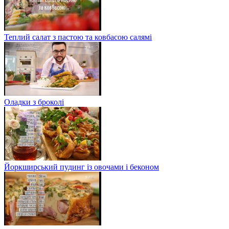
Теплий салат з пастою та ковбасою салямі
Оладки з броколі
Йоркширський пудинг із овочами і беконом