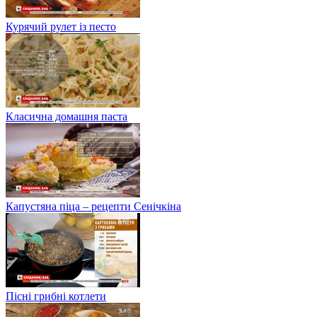
Курячий рулет із песто
Класична домашня паста
Капустяна піца – рецепти Сенічкіна
Пісні грибні котлети