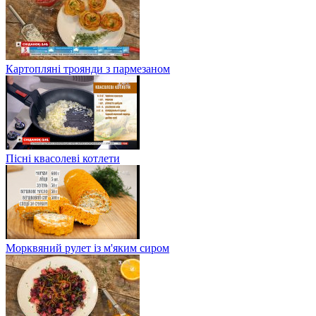
Картопляні троянди з пармезаном
Пісні квасолеві котлети
Морквяний рулет із м'яким сиром