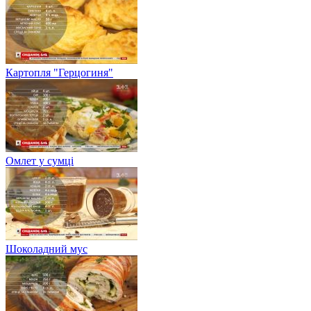
Картопля "Герцогиня"
Омлет у сумці
Шоколадний мус