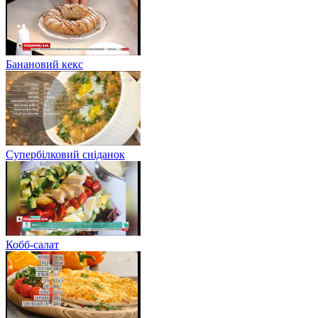
Банановий кекс
Супербілковий сніданок
Кобб-салат