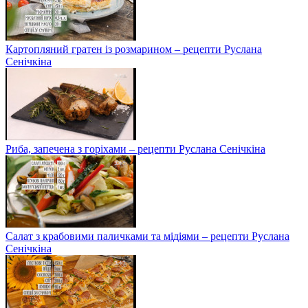
Картопляний гратен із розмарином – рецепти Руслана
Сенічкіна
Риба, запечена з горіхами – рецепти Руслана Сенічкіна
Салат з крабовими паличками та мідіями – рецепти Руслана
Сенічкіна