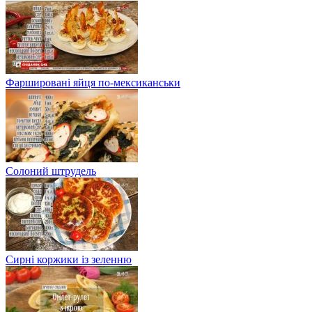
Фаршировані яйця по-мексиканськи
Солоний штрудель
Сирні коржики із зеленню