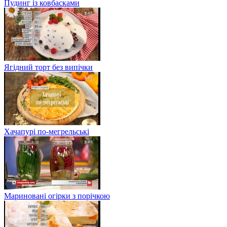
Пудинг із ковбасками
Ягідний торт без випічки
Хачапурі по-мегрельські
Мариновані огірки з порічкою