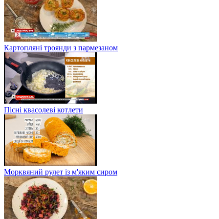
Картопляні троянди з пармезаном
Пісні квасолеві котлети
Морквяний рулет із м'яким сиром