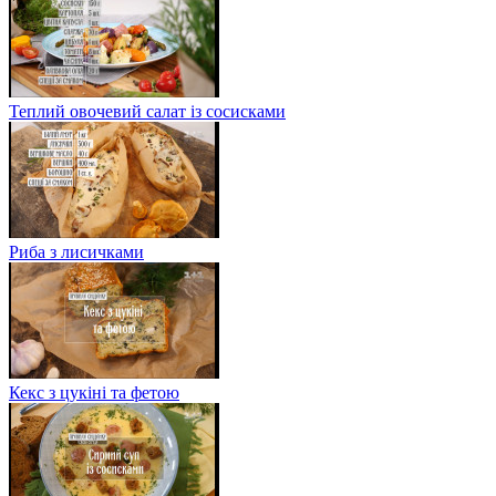
Теплий овочевий салат із сосисками
Риба з лисичками
Кекс з цукіні та фетою