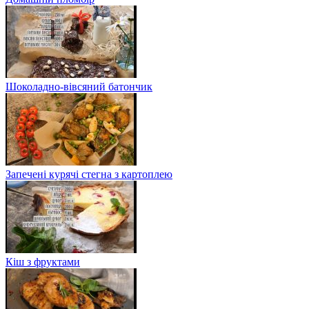
Шоколадно-вівсяний батончик
Запечені курячі стегна з картоплею
Кіш з фруктами