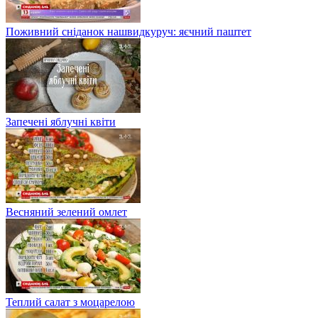
Поживний сніданок нашвидкуруч: яєчний паштет
Запечені яблучні квіти
Весняний зелений омлет
Теплий салат з моцарелою