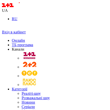
UA
RU
Вхід в кабінет
Онлайн
ТБ програма
Канали
Категорії
Реаліті-шоу
Розважальні шоу
Новини
Серіали