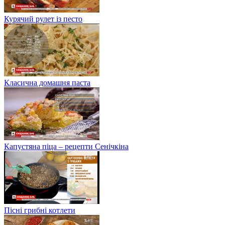
Курячий рулет із песто
Класична домашня паста
Капустяна піца – рецепти Сенічкіна
Пісні грибні котлети