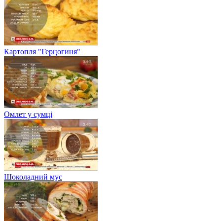
Картопля "Герцогиня"
Омлет у сумці
Шоколадний мус