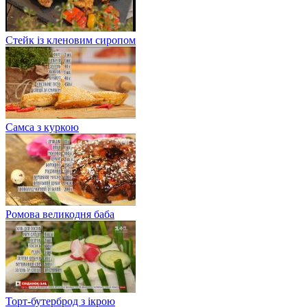
Стейк із кленовим сиропом
Самса з куркою
Ромова великодня баба
Торт-бутерброд з ікрою