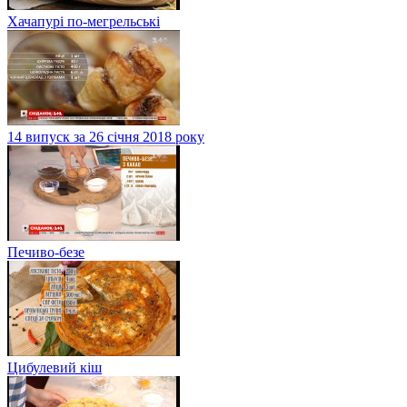
Хачапурі по-мегрельські
14 випуск за 26 січня 2018 року
Печиво-безе
Цибулевий кіш