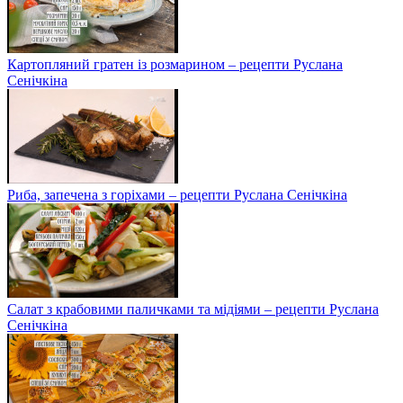
Картопляний гратен із розмарином – рецепти Руслана
Сенічкіна
Риба, запечена з горіхами – рецепти Руслана Сенічкіна
Салат з крабовими паличками та мідіями – рецепти Руслана
Сенічкіна