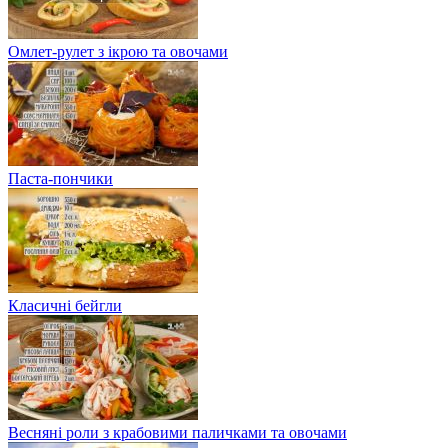
Омлет-рулет з ікрою та овочами
Паста-пончики
Класичні бейгли
Весняні роли з крабовими паличками та овочами