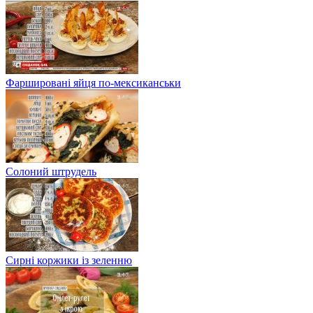
Фаршировані яйця по-мексиканськи
Солоний штрудель
Сирні коржики із зеленню