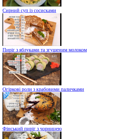
Сирний суп із сосисками
Пиріг з яблуками та згущеним молоком
Огіркові роли з крабовими паличками
Фінський пиріг з чорницею