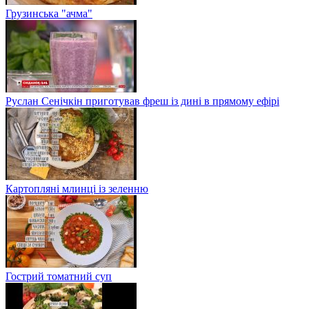
Грузинська "ачма"
Руслан Сенічкін приготував фреш із дині в прямому ефірі
Картопляні млинці із зеленню
Гострий томатний суп