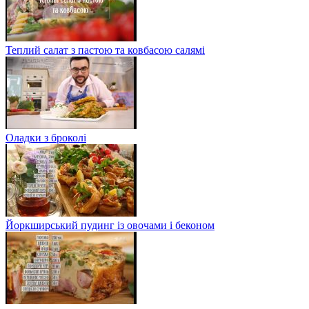
Теплий салат з пастою та ковбасою салямі
Оладки з броколі
Йоркширський пудинг із овочами і беконом