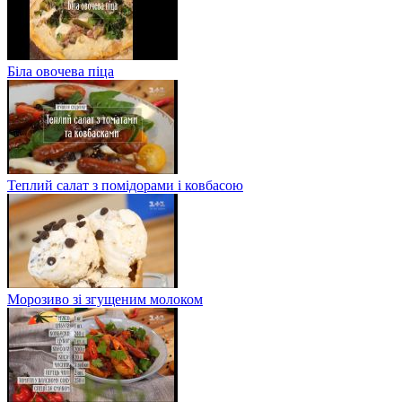
Біла овочева піца
Теплий салат з помідорами і ковбасою
Морозиво зі згущеним молоком