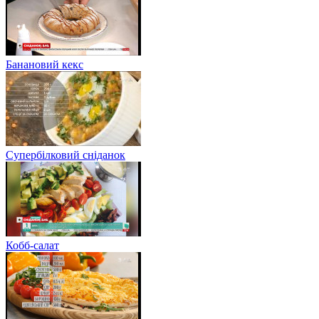
Банановий кекс
Супербілковий сніданок
Кобб-салат