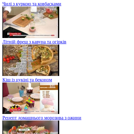
Чилі з куркою та ковбасками
Літній фреш з кавуна та огірків
Кіш із цукіні та беконом
Рецепт домашнього морозива з ожини