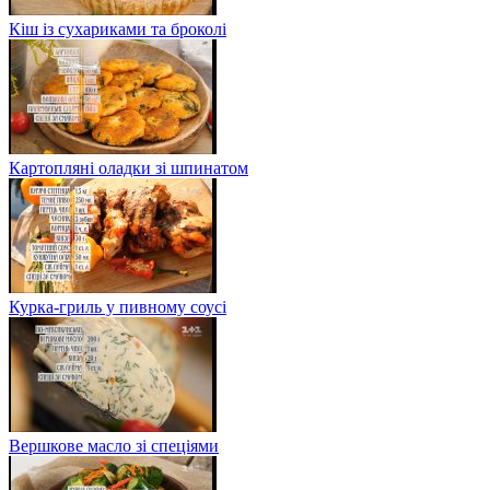
Кіш із сухариками та броколі
Картопляні оладки зі шпинатом
Курка-гриль у пивному соусі
Вершкове масло зі спеціями