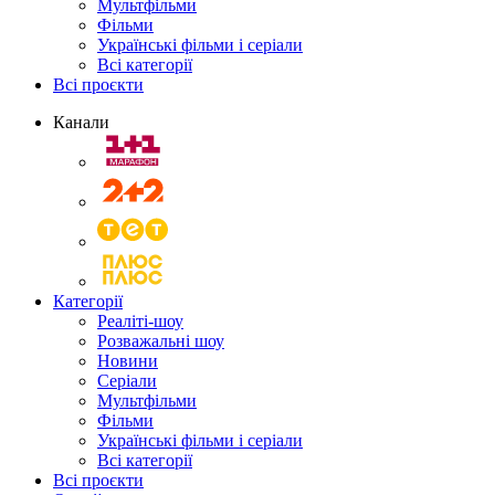
Мультфільми
Фільми
Українські фільми і серіали
Всі категорії
Всі проєкти
Канали
Категорії
Реаліті-шоу
Розважальні шоу
Новини
Серіали
Мультфільми
Фільми
Українські фільми і серіали
Всі категорії
Всі проєкти