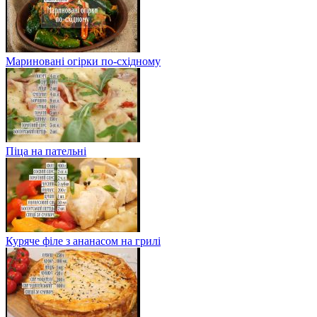
Мариновані огірки по-східному
Піца на пательні
Куряче філе з ананасом на грилі