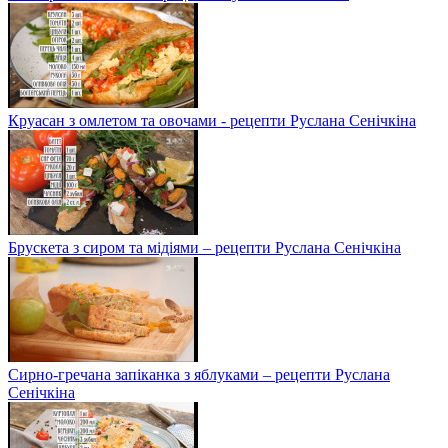
Круасан з омлетом та овочами - рецепти Руслана Сенічкіна
Брускета з сиром та мідіями – рецепти Руслана Сенічкіна
Сирно-гречана запіканка з яблуками – рецепти Руслана
Сенічкіна