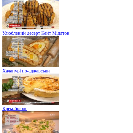
Улюблений десерт Кейт Мідлтон
Хачапурі по-аджарськи
Крем-брюле