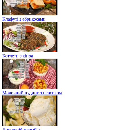
Клафуті з абрикосами
Котлети з кіноа
Молочний пудинг з персиком
Домашній пломбір