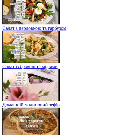
Салат з перловкою та гарбузом
Салат із броколі та мідіями
Домашній малиновий зефір