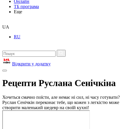
Онлайн
ТБ програма
Еще
UA
RU
Відкрити у додатку
Рецепти Руслана Сенічкіна
Хочеться смачно поїсти, але немає ні сил, ні часу готувати?
Руслан Сенічкін переконає тебе, що кожен з легкістю може
створити маленький шедевр на своїй кухні!