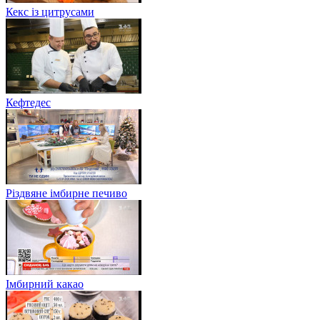
Кекс із цитрусами
Кефтедес
Різдвяне імбирне печиво
Імбирний какао