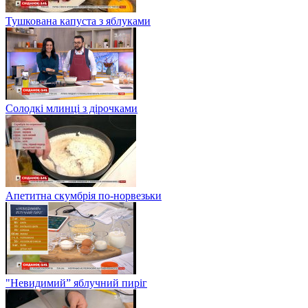
Тушкована капуста з яблуками
Солодкі млинці з дірочками
Апетитна скумбрія по-норвезьки
"Невидимий” яблучний пиріг