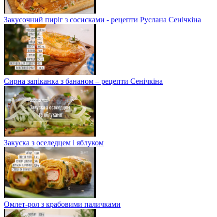
Закусочний пиріг з сосисками - рецепти Руслана Сенічкіна
Сирна запіканка з бананом – рецепти Сенічкіна
Закуска з оселедцем і яблуком
Омлет-рол з крабовими паличками