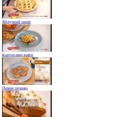
Яблучний пиріг
Картопляні вафлі
Пивне печиво