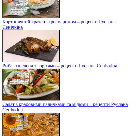
Картопляний гратен із розмарином – рецепти Руслана
Сенічкіна
Риба, запечена з горіхами – рецепти Руслана Сенічкіна
Салат з крабовими паличками та мідіями – рецепти Руслана
Сенічкіна