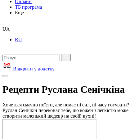
Онлайн
ТБ програма
Еще
UA
RU
Відкрити у додатку
Рецепти Руслана Сенічкіна
Хочеться смачно поїсти, але немає ні сил, ні часу готувати?
Руслан Сенічкін переконає тебе, що кожен з легкістю може
створити маленький шедевр на своїй кухні!