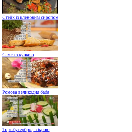
Стейк із кленовим сиропом
Самса з куркою
Ромова великодня баба
Торт-бутерброд з ікрою