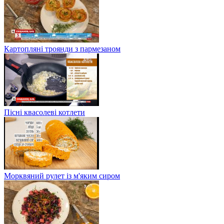
Картопляні троянди з пармезаном
Пісні квасолеві котлети
Морквяний рулет із м'яким сиром