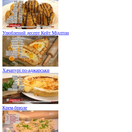
Улюблений десерт Кейт Мідлтон
Хачапурі по-аджарськи
Крем-брюле