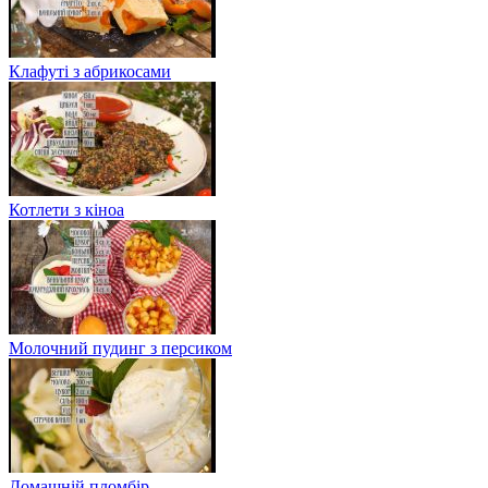
Клафуті з абрикосами
Котлети з кіноа
Молочний пудинг з персиком
Домашній пломбір