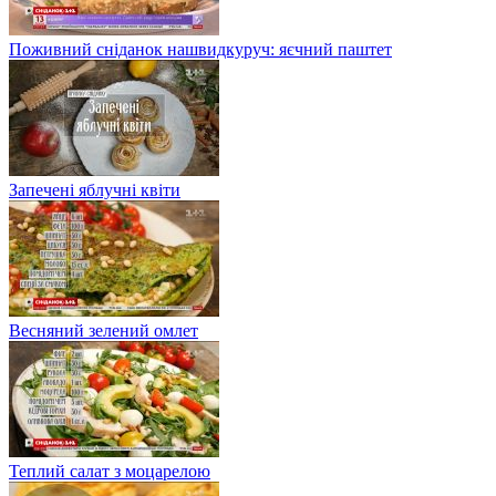
Поживний сніданок нашвидкуруч: яєчний паштет
Запечені яблучні квіти
Весняний зелений омлет
Теплий салат з моцарелою