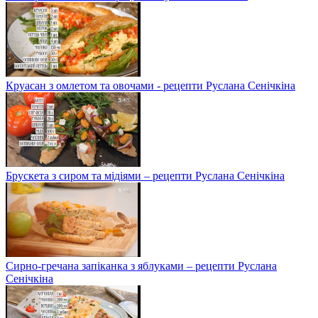
Круасан з омлетом та овочами - рецепти Руслана Сенічкіна
Брускета з сиром та мідіями – рецепти Руслана Сенічкіна
Сирно-гречана запіканка з яблуками – рецепти Руслана
Сенічкіна