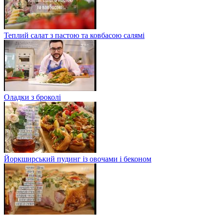
Теплий салат з пастою та ковбасою салямі
Оладки з броколі
Йоркширський пудинг із овочами і беконом