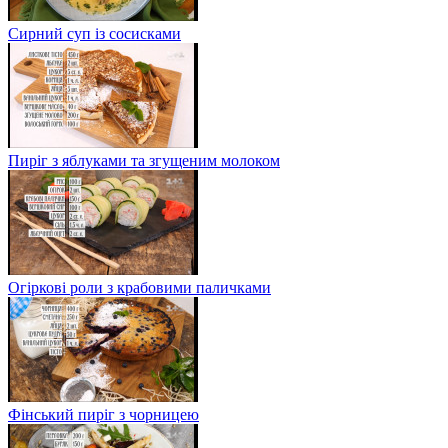
Сирний суп із сосисками
Пиріг з яблуками та згущеним молоком
Огіркові роли з крабовими паличками
Фінський пиріг з чорницею