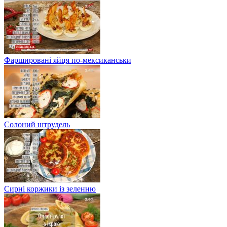
Фаршировані яйця по-мексиканськи
Солоний штрудель
Сирні коржики із зеленню