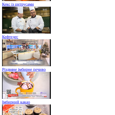
Кекс із цитрусами
Кефтедес
Різдвяне імбирне печиво
Імбирний какао