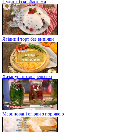
Пудинг із ковбасками
Ягідний торт без випічки
Хачапурі по-мегрельські
Мариновані огірки з порічкою