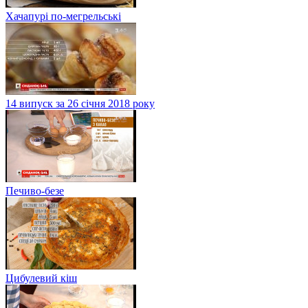
Хачапурі по-мегрельські
14 випуск за 26 січня 2018 року
Печиво-безе
Цибулевий кіш