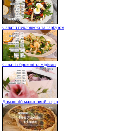
Салат з перловкою та гарбузом
Салат із броколі та мідіями
Домашній малиновий зефір