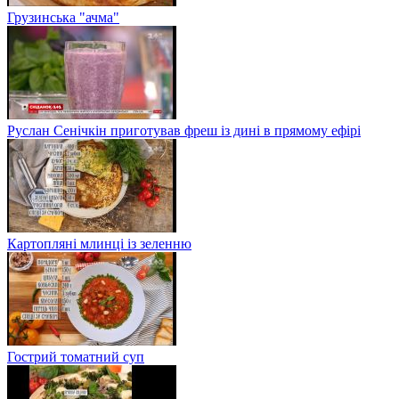
Грузинська "ачма"
Руслан Сенічкін приготував фреш із дині в прямому ефірі
Картопляні млинці із зеленню
Гострий томатний суп