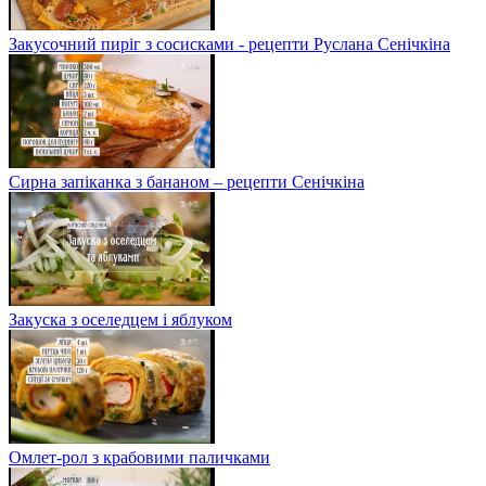
Закусочний пиріг з сосисками - рецепти Руслана Сенічкіна
Сирна запіканка з бананом – рецепти Сенічкіна
Закуска з оселедцем і яблуком
Омлет-рол з крабовими паличками