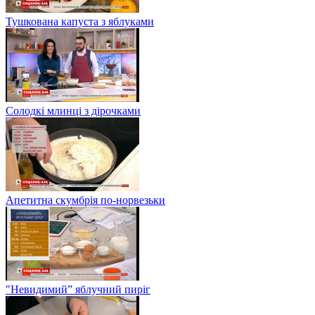
Тушкована капуста з яблуками
Солодкі млинці з дірочками
Апетитна скумбрія по-норвезьки
"Невидимий” яблучний пиріг