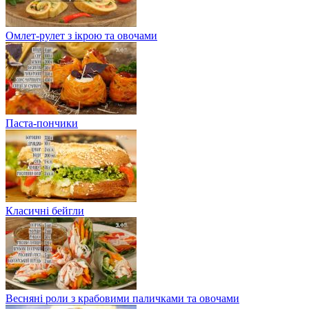
Омлет-рулет з ікрою та овочами
Паста-пончики
Класичні бейгли
Весняні роли з крабовими паличками та овочами