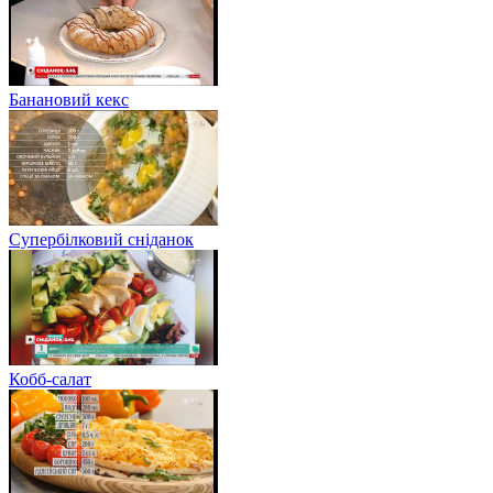
Банановий кекс
Супербілковий сніданок
Кобб-салат