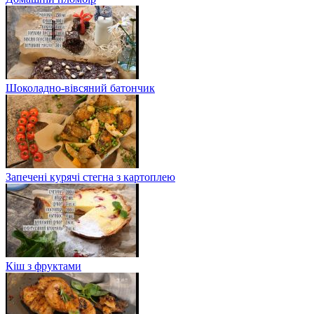
Шоколадно-вівсяний батончик
Запечені курячі стегна з картоплею
Кіш з фруктами