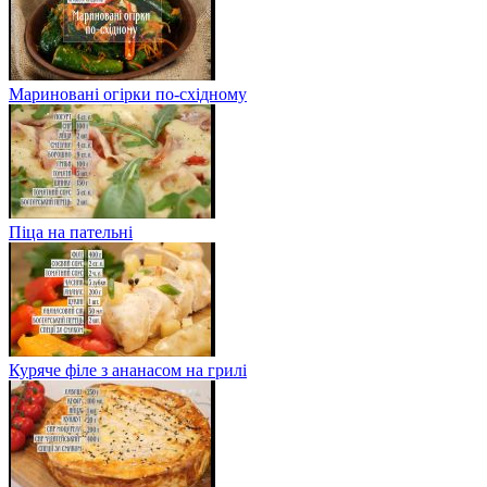
Мариновані огірки по-східному
Піца на пательні
Куряче філе з ананасом на грилі