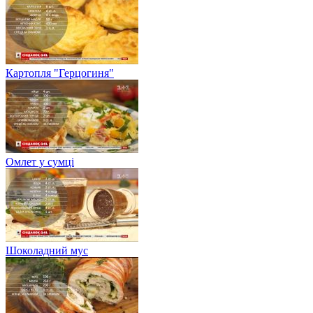
Картопля "Герцогиня"
Омлет у сумці
Шоколадний мус