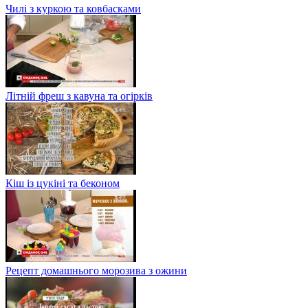
Чилі з куркою та ковбасками
Літній фреш з кавуна та огірків
Кіш із цукіні та беконом
Рецепт домашнього морозива з ожини