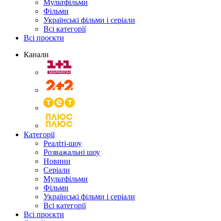
Мультфільми
Фільми
Українські фільми і серіали
Всі категорії
Всі проєкти
Канали
Категорії
Реаліті-шоу
Розважальні шоу
Новини
Серіали
Мультфільми
Фільми
Українські фільми і серіали
Всі категорії
Всі проєкти