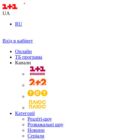
UA
RU
Вхід в кабінет
Онлайн
ТБ програма
Канали
Категорії
Реаліті-шоу
Розважальні шоу
Новини
Серіали