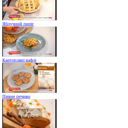
Яблучний пиріг
Картопляні вафлі
Пивне печиво