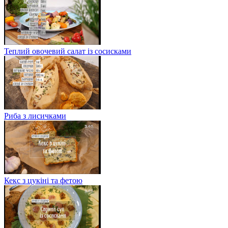
Теплий овочевий салат із сосисками
Риба з лисичками
Кекс з цукіні та фетою