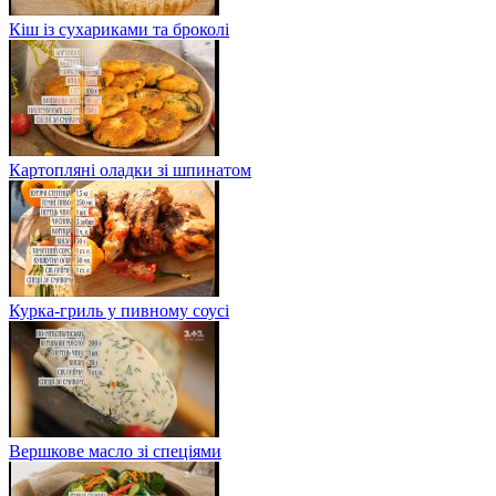
Кіш із сухариками та броколі
Картопляні оладки зі шпинатом
Курка-гриль у пивному соусі
Вершкове масло зі спеціями