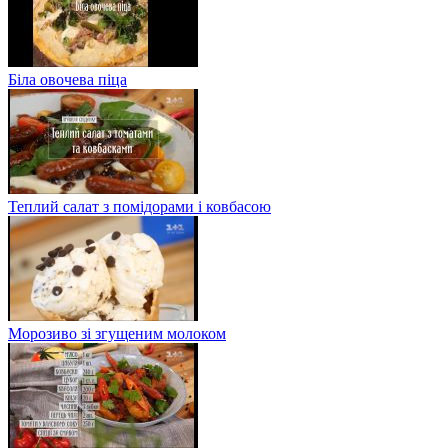
Біла овочева піца
Теплий салат з помідорами і ковбасою
Морозиво зі згущеним молоком