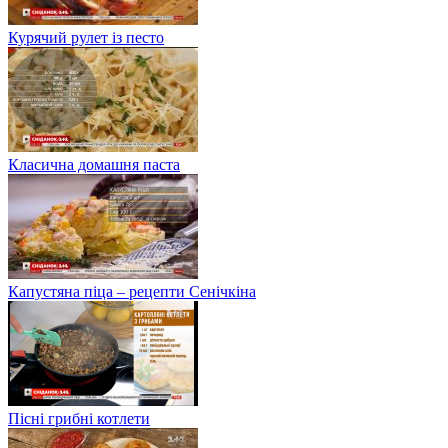
Курячий рулет із песто
Класична домашня паста
Капустяна піца – рецепти Сенічкіна
Пісні грибні котлети