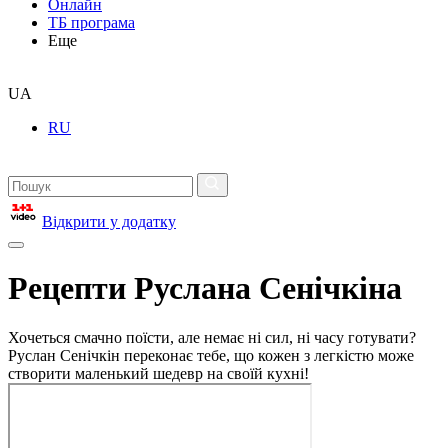
Онлайн
ТБ програма
Еще
UA
RU
Відкрити у додатку
Рецепти Руслана Сенічкіна
Хочеться смачно поїсти, але немає ні сил, ні часу готувати?
Руслан Сенічкін переконає тебе, що кожен з легкістю може
створити маленький шедевр на своїй кухні!