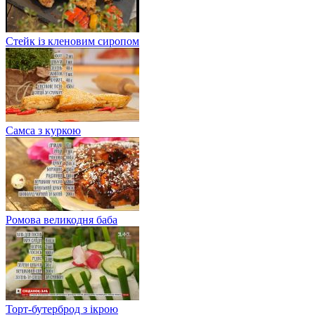
Стейк із кленовим сиропом
Самса з куркою
Ромова великодня баба
Торт-бутерброд з ікрою