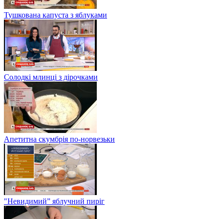
Тушкована капуста з яблуками
Солодкі млинці з дірочками
Апетитна скумбрія по-норвезьки
"Невидимий” яблучний пиріг