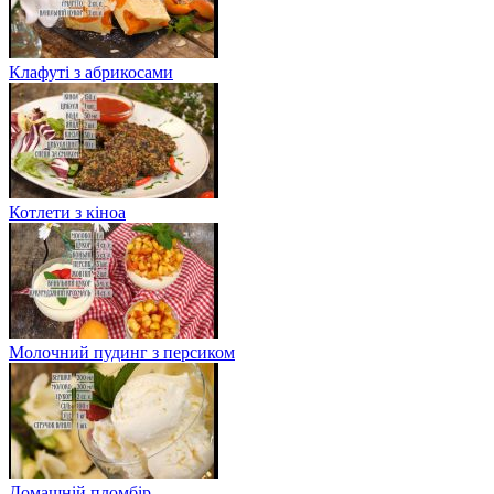
Клафуті з абрикосами
Котлети з кіноа
Молочний пудинг з персиком
Домашній пломбір