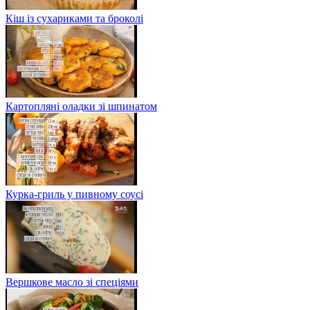
Кіш із сухариками та броколі
Картопляні оладки зі шпинатом
Курка-гриль у пивному соусі
Вершкове масло зі спеціями