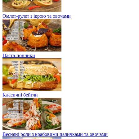
Омлет-рулет з ікрою та овочами
Паста-пончики
Класичні бейгли
Весняні роли з крабовими паличками та овочами