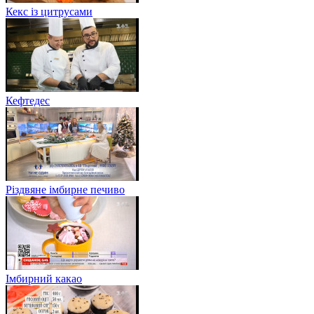
Кекс із цитрусами
Кефтедес
Різдвяне імбирне печиво
Імбирний какао