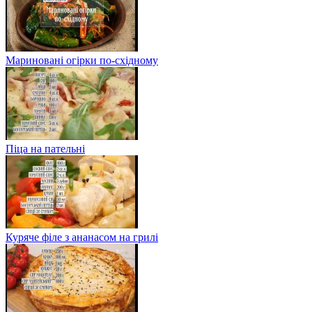
Мариновані огірки по-східному
Піца на пательні
Куряче філе з ананасом на грилі