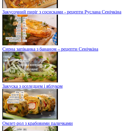
Закусочний пиріг з сосисками - рецепти Руслана Сенічкіна
Сирна запіканка з бананом – рецепти Сенічкіна
Закуска з оселедцем і яблуком
Омлет-рол з крабовими паличками