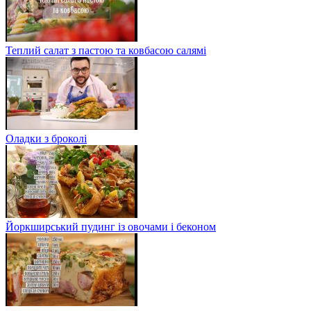
Теплий салат з пастою та ковбасою салямі
Оладки з броколі
Йоркширський пудинг із овочами і беконом