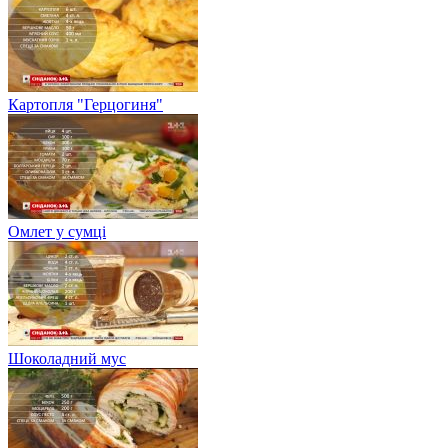
Картопля "Герцогиня"
Омлет у сумці
Шоколадний мус