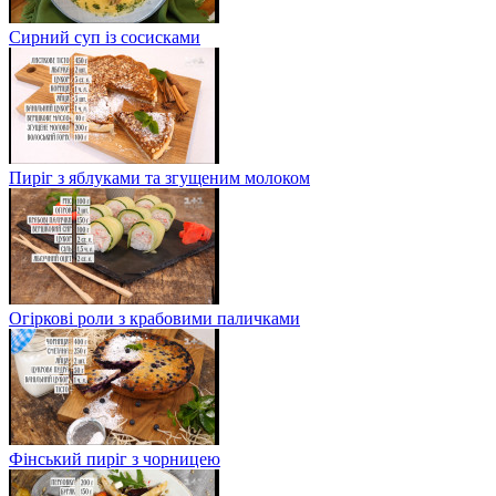
Сирний суп із сосисками
Пиріг з яблуками та згущеним молоком
Огіркові роли з крабовими паличками
Фінський пиріг з чорницею