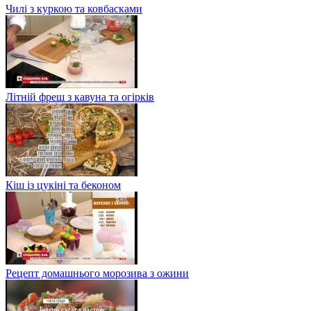
Чилі з куркою та ковбасками
Літній фреш з кавуна та огірків
Кіш із цукіні та беконом
Рецепт домашнього морозива з ожини