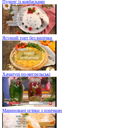
Пудинг із ковбасками
Ягідний торт без випічки
Хачапурі по-мегрельські
Мариновані огірки з порічкою