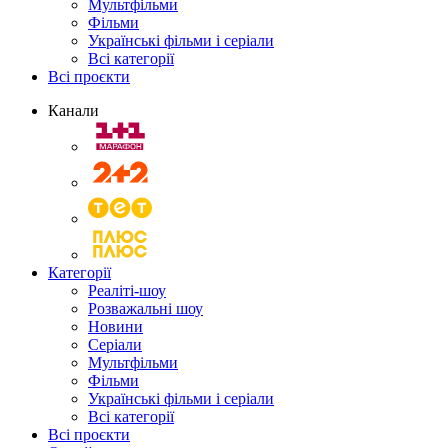
Мультфільми
Фільми
Українські фільми і серіали
Всі категорії
Всі проєкти
Канали
Категорії
Реаліті-шоу
Розважальні шоу
Новини
Серіали
Мультфільми
Фільми
Українські фільми і серіали
Всі категорії
Всі проєкти