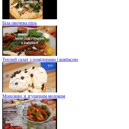
Біла овочева піца
Теплий салат з помідорами і ковбасою
Морозиво зі згущеним молоком