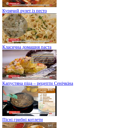
Курячий рулет із песто
Класична домашня паста
Капустяна піца – рецепти Сенічкіна
Пісні грибні котлети