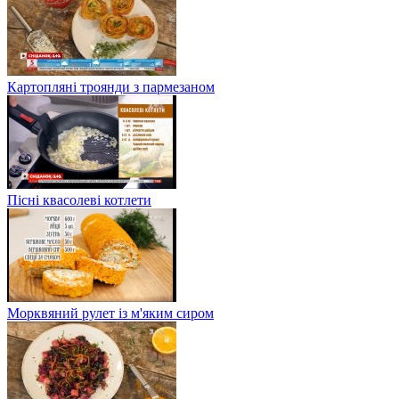
Картопляні троянди з пармезаном
Пісні квасолеві котлети
Морквяний рулет із м'яким сиром