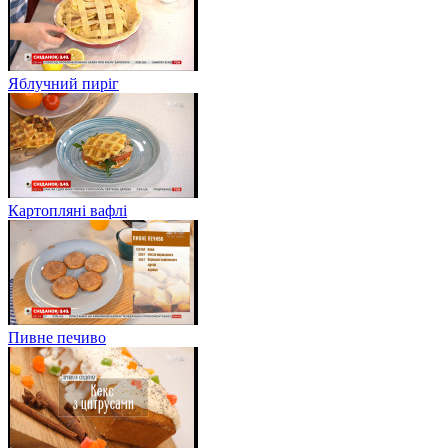
Яблучний пиріг
Картопляні вафлі
Пивне печиво