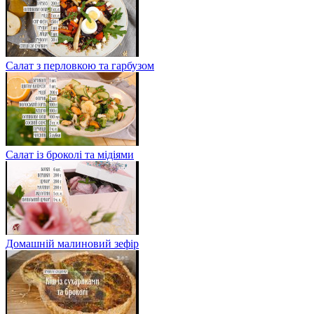
Салат з перловкою та гарбузом
Салат із броколі та мідіями
Домашній малиновий зефір