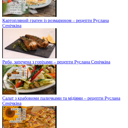
Картопляний гратен із розмарином – рецепти Руслана
Сенічкіна
Риба, запечена з горіхами – рецепти Руслана Сенічкіна
Салат з крабовими паличками та мідіями – рецепти Руслана
Сенічкіна