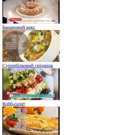
Банановий кекс
Супербілковий сніданок
Кобб-салат