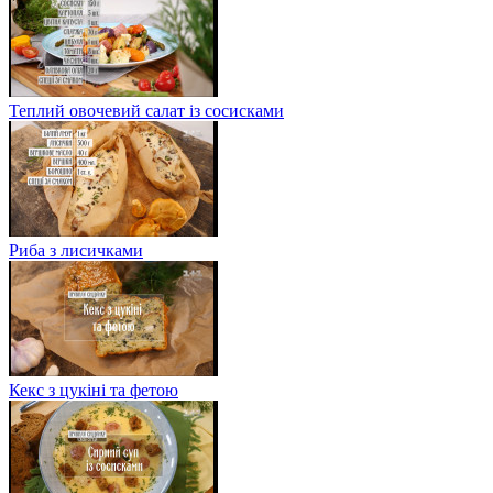
Теплий овочевий салат із сосисками
Риба з лисичками
Кекс з цукіні та фетою