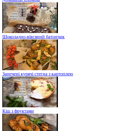
Шоколадно-вівсяний батончик
Запечені курячі стегна з картоплею
Кіш з фруктами