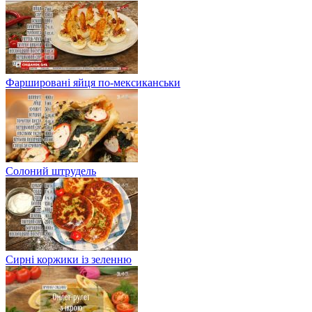
Фаршировані яйця по-мексиканськи
Солоний штрудель
Сирні коржики із зеленню