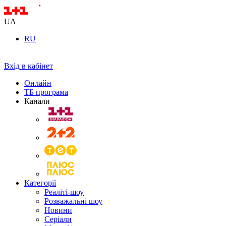
UA
RU
Вхід в кабінет
Онлайн
ТБ програма
Канали
Категорії
Реаліті-шоу
Розважальні шоу
Новини
Серіали