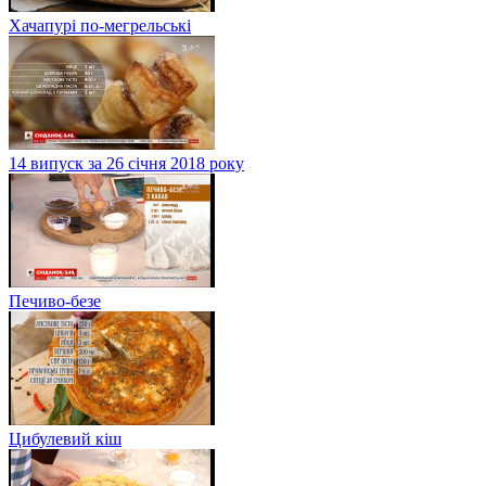
Хачапурі по-мегрельські
14 випуск за 26 січня 2018 року
Печиво-безе
Цибулевий кіш