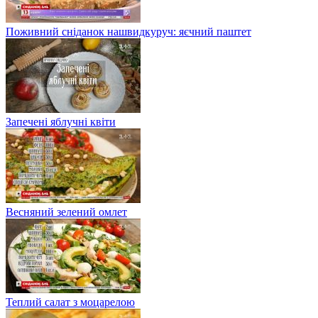
Поживний сніданок нашвидкуруч: яєчний паштет
Запечені яблучні квіти
Весняний зелений омлет
Теплий салат з моцарелою