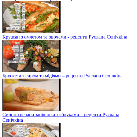
Круасан з омлетом та овочами - рецепти Руслана Сенічкіна
Брускета з сиром та мідіями – рецепти Руслана Сенічкіна
Сирно-гречана запіканка з яблуками – рецепти Руслана
Сенічкіна