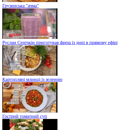
Грузинська "ачма"
Руслан Сенічкін приготував фреш із дині в прямому ефірі
Картопляні млинці із зеленню
Гострий томатний суп