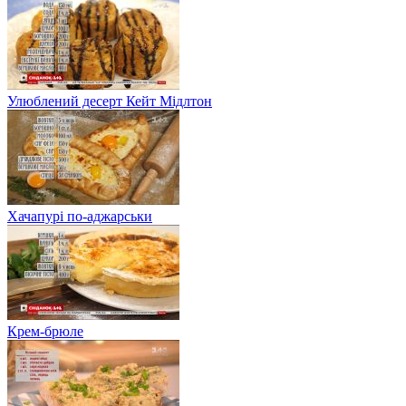
Улюблений десерт Кейт Мідлтон
Хачапурі по-аджарськи
Крем-брюле