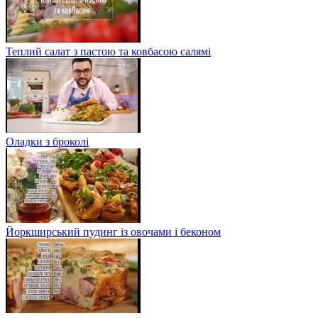
Теплий салат з пастою та ковбасою салямі
Оладки з броколі
Йоркширський пудинг із овочами і беконом