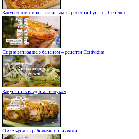
Закусочний пиріг з сосисками - рецепти Руслана Сенічкіна
Сирна запіканка з бананом – рецепти Сенічкіна
Закуска з оселедцем і яблуком
Омлет-рол з крабовими паличками