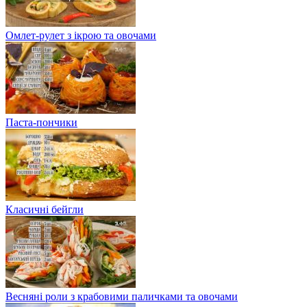
Омлет-рулет з ікрою та овочами
Паста-пончики
Класичні бейгли
Весняні роли з крабовими паличками та овочами