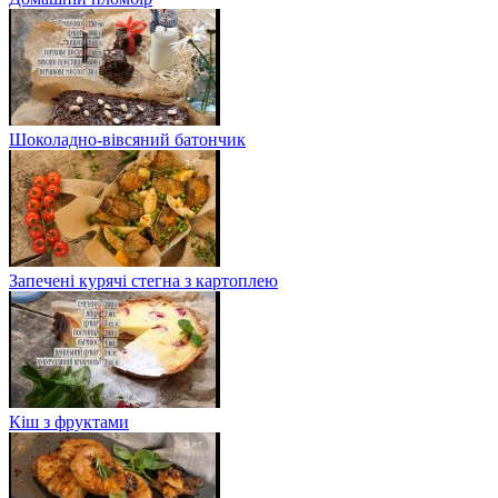
Шоколадно-вівсяний батончик
Запечені курячі стегна з картоплею
Кіш з фруктами