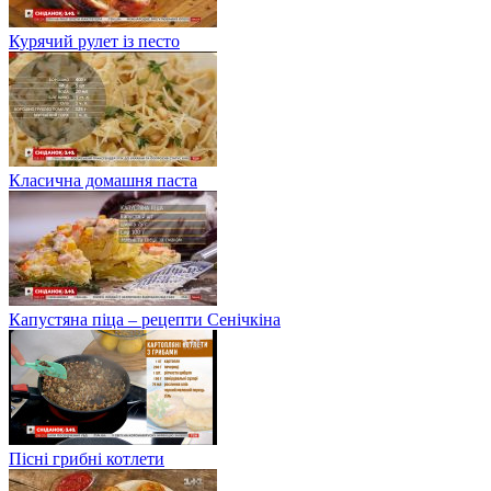
Курячий рулет із песто
Класична домашня паста
Капустяна піца – рецепти Сенічкіна
Пісні грибні котлети