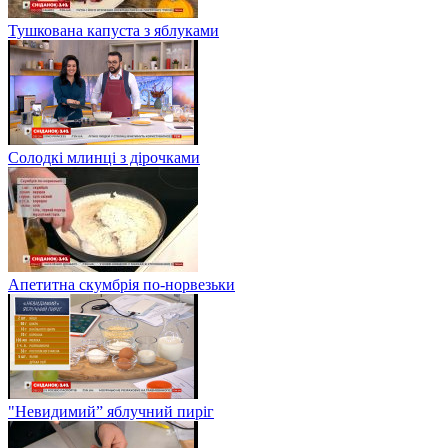
Тушкована капуста з яблуками
Солодкі млинці з дірочками
Апетитна скумбрія по-норвезьки
"Невидимий” яблучний пиріг