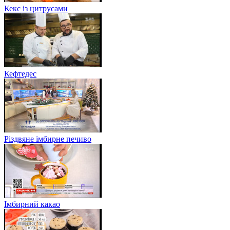
Кекс із цитрусами
Кефтедес
Різдвяне імбирне печиво
Імбирний какао