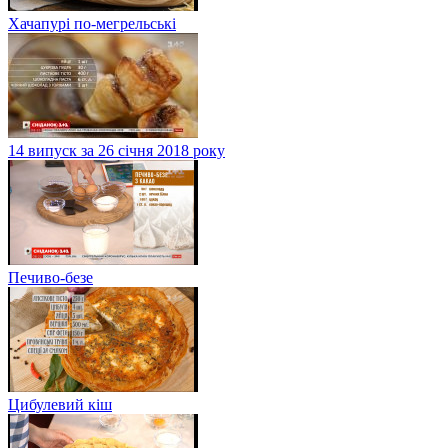
Хачапурі по-мегрельські
14 випуск за 26 січня 2018 року
Печиво-безе
Цибулевий кіш