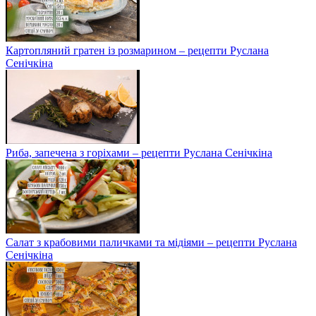
Картопляний гратен із розмарином – рецепти Руслана
Сенічкіна
Риба, запечена з горіхами – рецепти Руслана Сенічкіна
Салат з крабовими паличками та мідіями – рецепти Руслана
Сенічкіна