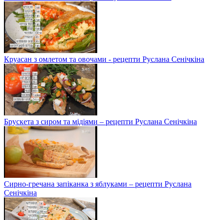
Круасан з омлетом та овочами - рецепти Руслана Сенічкіна
Брускета з сиром та мідіями – рецепти Руслана Сенічкіна
Сирно-гречана запіканка з яблуками – рецепти Руслана
Сенічкіна