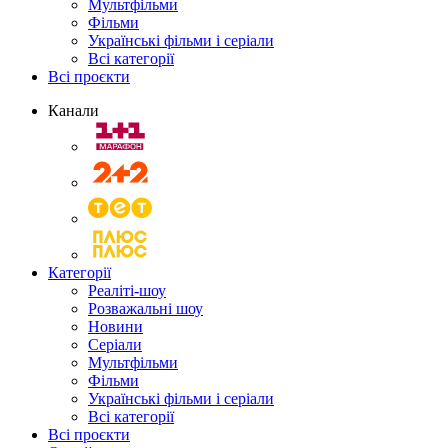
Мультфільми
Фільми
Українські фільми і серіали
Всі категорії
Всі проєкти
Канали
Категорії
Реаліті-шоу
Розважальні шоу
Новини
Серіали
Мультфільми
Фільми
Українські фільми і серіали
Всі категорії
Всі проєкти