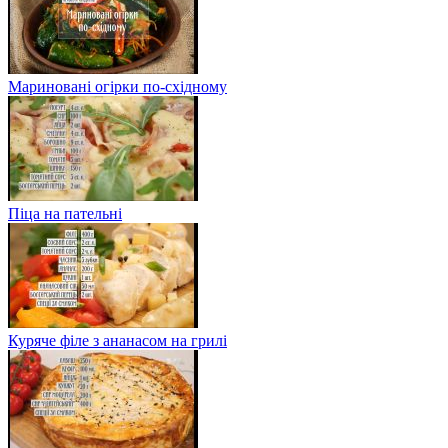
Мариновані огірки по-східному
Піца на пательні
Куряче філе з ананасом на грилі