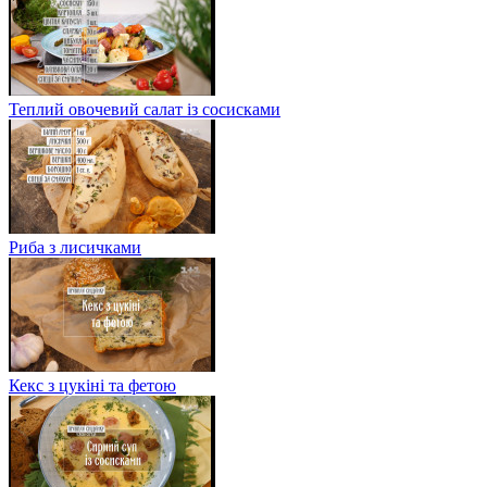
Теплий овочевий салат із сосисками
Риба з лисичками
Кекс з цукіні та фетою