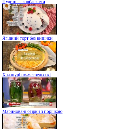
Пудинг із ковбасками
Ягідний торт без випічки
Хачапурі по-мегрельські
Мариновані огірки з порічкою