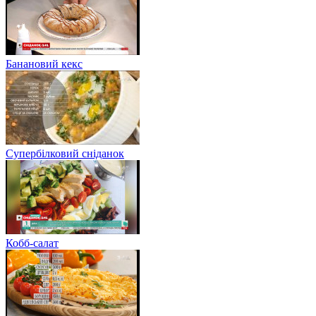
Банановий кекс
Супербілковий сніданок
Кобб-салат