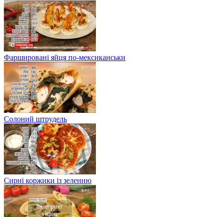
Фаршировані яйця по-мексиканськи
Солоний штрудель
Сирні коржики із зеленню