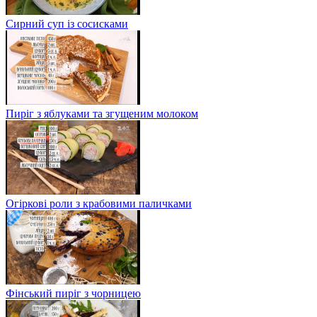
Сирний суп із сосисками
Пиріг з яблуками та згущеним молоком
Огіркові роли з крабовими паличками
Фінський пиріг з чорницею