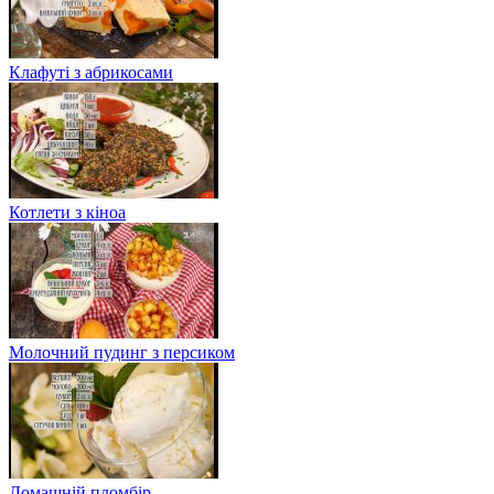
Клафуті з абрикосами
Котлети з кіноа
Молочний пудинг з персиком
Домашній пломбір