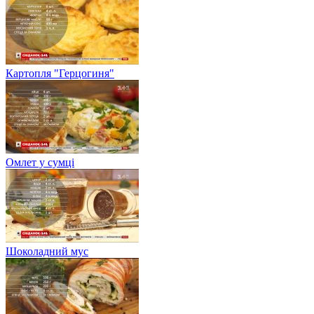
Картопля "Герцогиня"
Омлет у сумці
Шоколадний мус