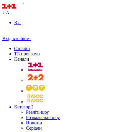
UA
RU
Вхід в кабінет
Онлайн
ТБ програма
Канали
Категорії
Реаліті-шоу
Розважальні шоу
Новини
Серіали