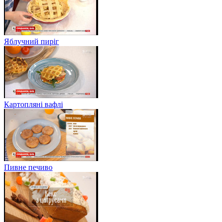
Яблучний пиріг
Картопляні вафлі
Пивне печиво