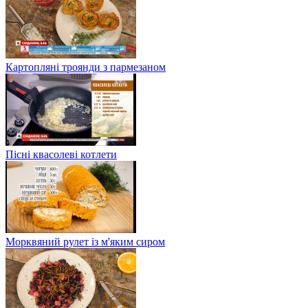
Картопляні троянди з пармезаном
Пісні квасолеві котлети
Морквяний рулет із м'яким сиром