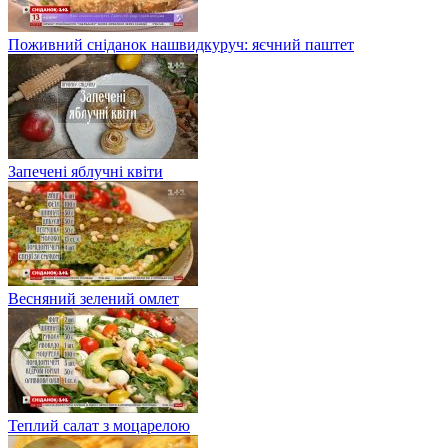
Поживний сніданок нашвидкуруч: яєчний паштет
Запечені яблучні квіти
Весняний зелений омлет
Теплий салат з моцарелою