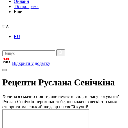
Онлайн
ТБ програма
Еще
UA
RU
Відкрити у додатку
Рецепти Руслана Сенічкіна
Хочеться смачно поїсти, але немає ні сил, ні часу готувати?
Руслан Сенічкін переконає тебе, що кожен з легкістю може
створити маленький шедевр на своїй кухні!