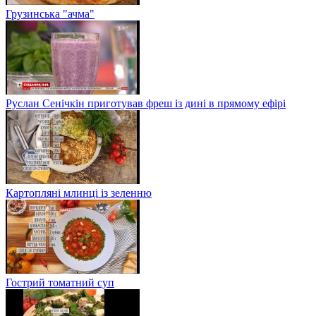
Грузинська "ачма"
Руслан Сенічкін приготував фреш із дині в прямому ефірі
Картопляні млинці із зеленню
Гострий томатний суп