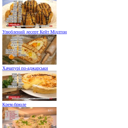
Улюблений десерт Кейт Мідлтон
Хачапурі по-аджарськи
Крем-брюле