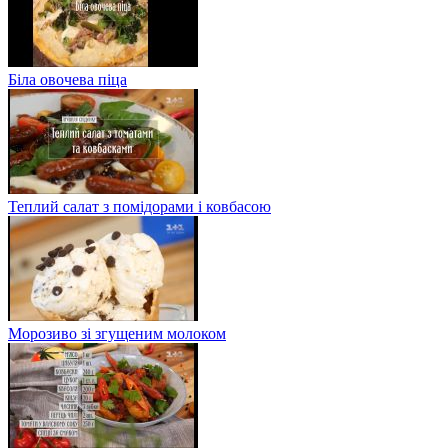
Біла овочева піца
Теплий салат з помідорами і ковбасою
Морозиво зі згущеним молоком