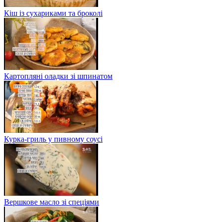
Кіш із сухариками та броколі
Картопляні оладки зі шпинатом
Курка-гриль у пивному соусі
Вершкове масло зі спеціями