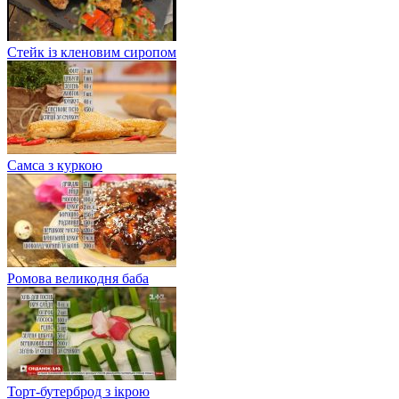
Стейк із кленовим сиропом
Самса з куркою
Ромова великодня баба
Торт-бутерброд з ікрою