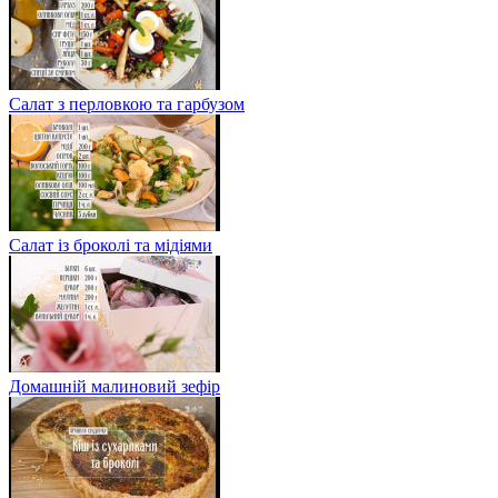
Салат з перловкою та гарбузом
Салат із броколі та мідіями
Домашній малиновий зефір