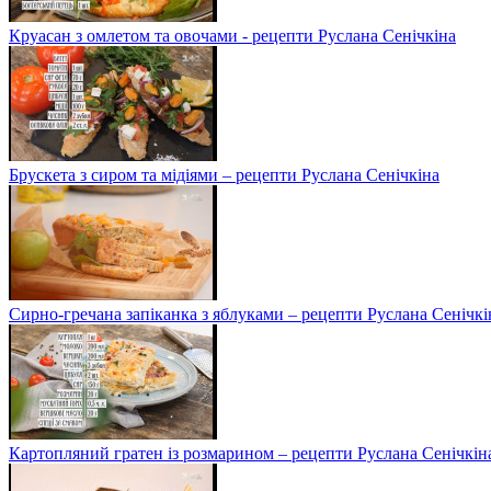
Круасан з омлетом та овочами - рецепти Руслана Сенічкіна
Брускета з сиром та мідіями – рецепти Руслана Сенічкіна
Сирно-гречана запіканка з яблуками – рецепти Руслана Сенічкі
Картопляний гратен із розмарином – рецепти Руслана Сенічкін