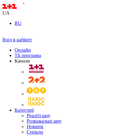
UA
RU
Вхід в кабінет
Онлайн
ТБ програма
Канали
Категорії
Реаліті-шоу
Розважальні шоу
Новини
Серіали