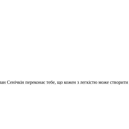
услан Сенічкін переконає тебе, що кожен з легкістю може створит