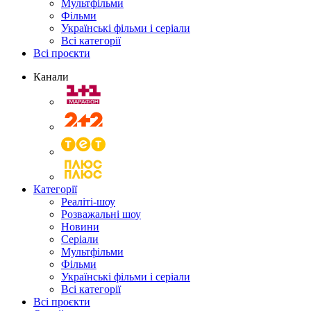
Мультфільми
Фільми
Українські фільми і серіали
Всі категорії
Всі проєкти
Канали
Категорії
Реаліті-шоу
Розважальні шоу
Новини
Серіали
Мультфільми
Фільми
Українські фільми і серіали
Всі категорії
Всі проєкти