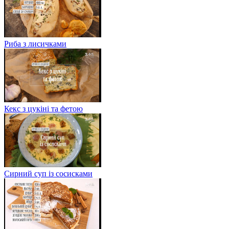
Риба з лисичками
Кекс з цукіні та фетою
Сирний суп із сосисками