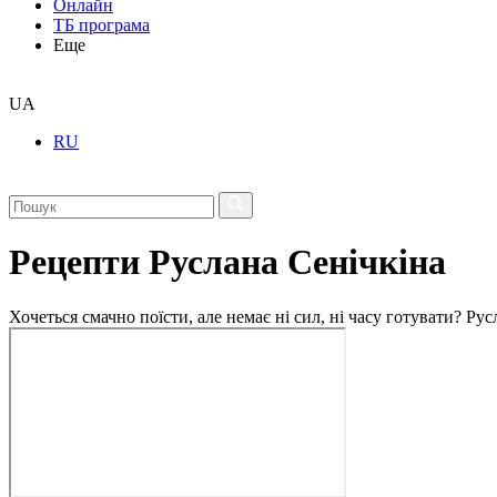
Онлайн
ТБ програма
Еще
UA
RU
Рецепти Руслана Сенічкіна
Хочеться смачно поїсти, але немає ні сил, ні часу готувати? Р