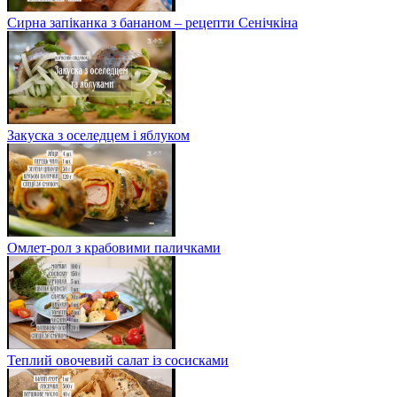
Сирна запіканка з бананом – рецепти Сенічкіна
Закуска з оселедцем і яблуком
Омлет-рол з крабовими паличками
Теплий овочевий салат із сосисками