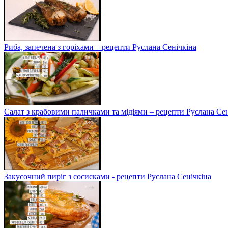
Риба, запечена з горіхами – рецепти Руслана Сенічкіна
Салат з крабовими паличками та мідіями – рецепти Руслана Сен
Закусочний пиріг з сосисками - рецепти Руслана Сенічкіна