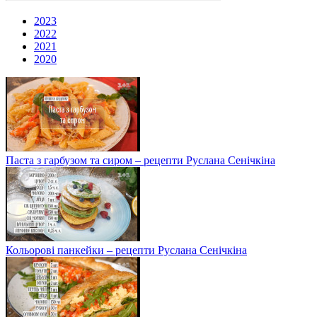
2023
2022
2021
2020
Паста з гарбузом та сиром – рецепти Руслана Сенічкіна
Кольорові панкейки – рецепти Руслана Сенічкіна