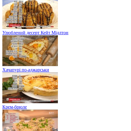
Улюблений десерт Кейт Мідлтон
Хачапурі по-аджарськи
Крем-брюле