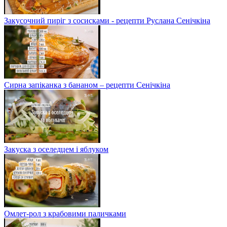
Закусочний пиріг з сосисками - рецепти Руслана Сенічкіна
Сирна запіканка з бананом – рецепти Сенічкіна
Закуска з оселедцем і яблуком
Омлет-рол з крабовими паличками