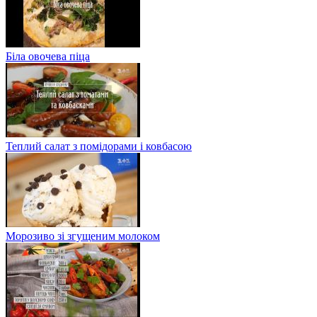
Біла овочева піца
Теплий салат з помідорами і ковбасою
Морозиво зі згущеним молоком