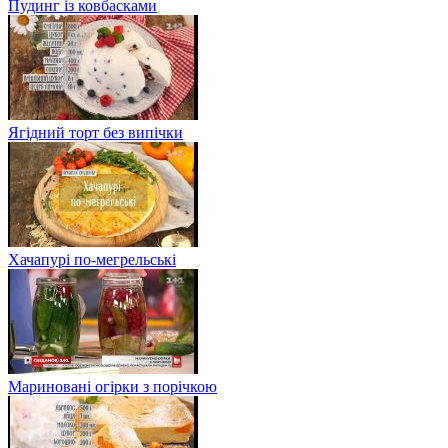
Пудинг із ковбасками
Ягідний торт без випічки
Хачапурі по-мегрельські
Мариновані огірки з порічкою