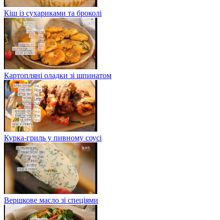
Кіш із сухариками та броколі
Картопляні оладки зі шпинатом
Курка-гриль у пивному соусі
Вершкове масло зі спеціями