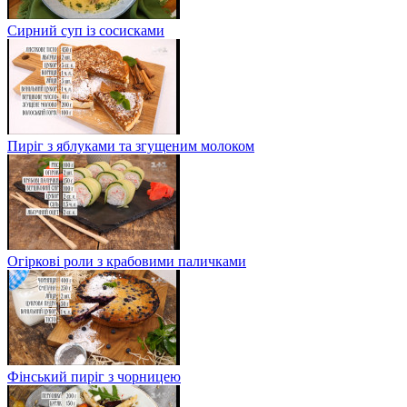
Сирний суп із сосисками
Пиріг з яблуками та згущеним молоком
Огіркові роли з крабовими паличками
Фінський пиріг з чорницею