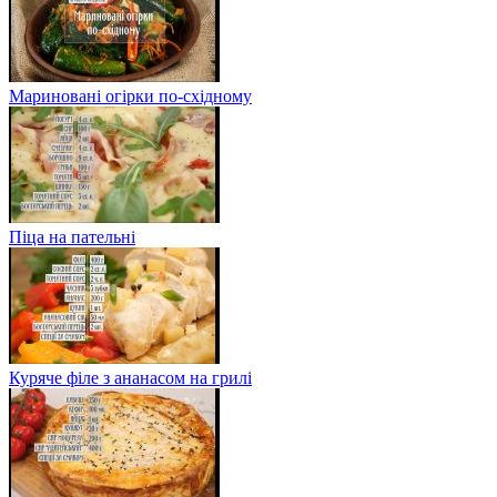
Мариновані огірки по-східному
Піца на пательні
Куряче філе з ананасом на грилі