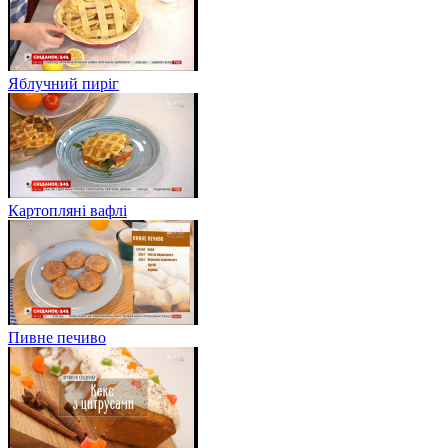
Яблучний пиріг
Картопляні вафлі
Пивне печиво