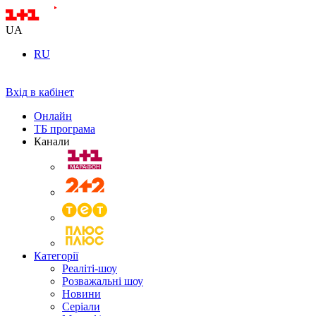
UA
RU
Вхід в кабінет
Онлайн
ТБ програма
Канали
Категорії
Реаліті-шоу
Розважальні шоу
Новини
Серіали