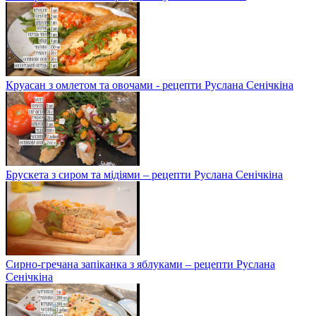
Круасан з омлетом та овочами - рецепти Руслана Сенічкіна
Брускета з сиром та мідіями – рецепти Руслана Сенічкіна
Сирно-гречана запіканка з яблуками – рецепти Руслана
Сенічкіна