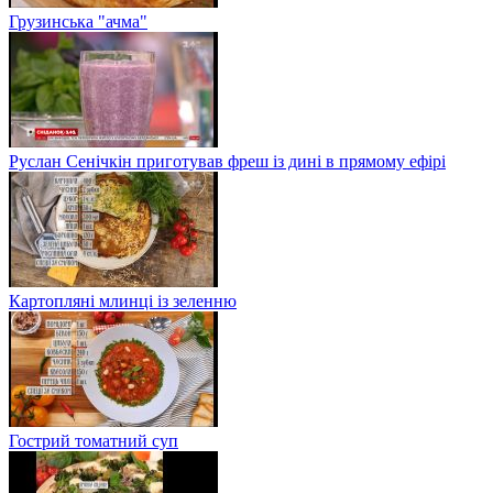
Грузинська "ачма"
Руслан Сенічкін приготував фреш із дині в прямому ефірі
Картопляні млинці із зеленню
Гострий томатний суп