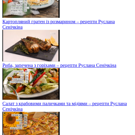
Картопляний гратен із розмарином – рецепти Руслана
Сенічкіна
Риба, запечена з горіхами – рецепти Руслана Сенічкіна
Салат з крабовими паличками та мідіями – рецепти Руслана
Сенічкіна