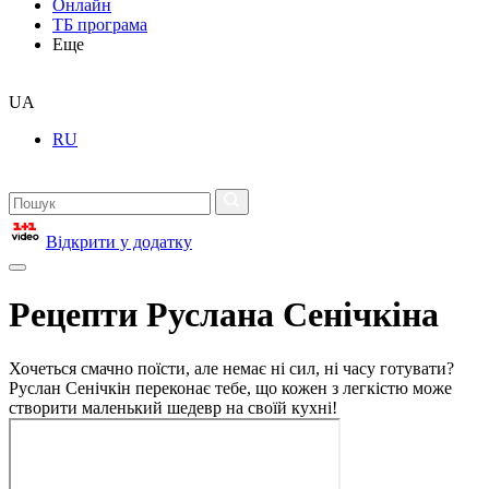
Онлайн
ТБ програма
Еще
UA
RU
Відкрити у додатку
Рецепти Руслана Сенічкіна
Хочеться смачно поїсти, але немає ні сил, ні часу готувати?
Руслан Сенічкін переконає тебе, що кожен з легкістю може
створити маленький шедевр на своїй кухні!