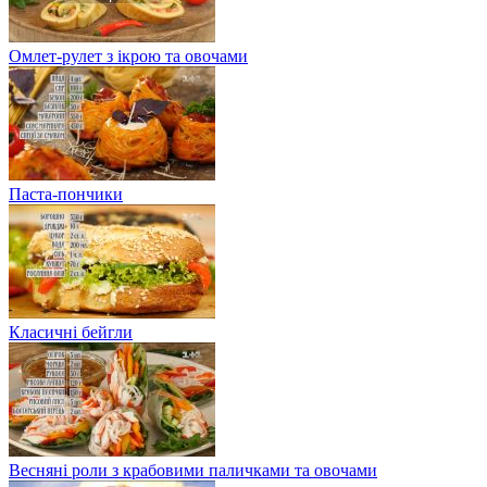
Омлет-рулет з ікрою та овочами
Паста-пончики
Класичні бейгли
Весняні роли з крабовими паличками та овочами