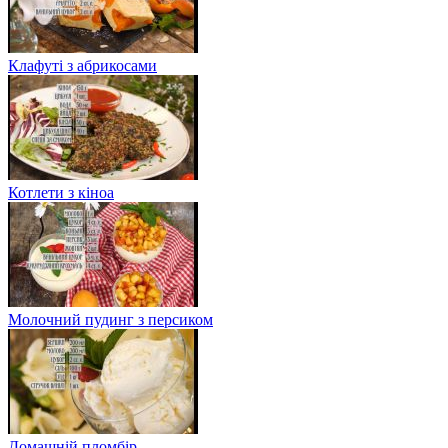
Клафуті з абрикосами
Котлети з кіноа
Молочний пудинг з персиком
Домашній пломбір