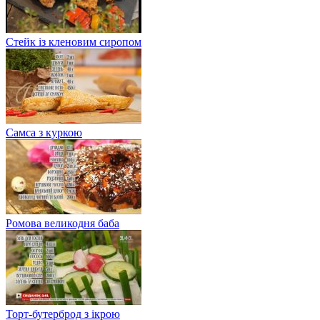
Стейк із кленовим сиропом
Самса з куркою
Ромова великодня баба
Торт-бутерброд з ікрою