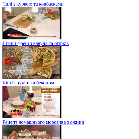
Чилі з куркою та ковбасками
Літній фреш з кавуна та огірків
Кіш із цукіні та беконом
Рецепт домашнього морозива з ожини