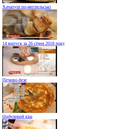
Хачапурі по-мегрельські
14 випуск за 26 січня 2018 року
Печиво-безе
Цибулевий кіш