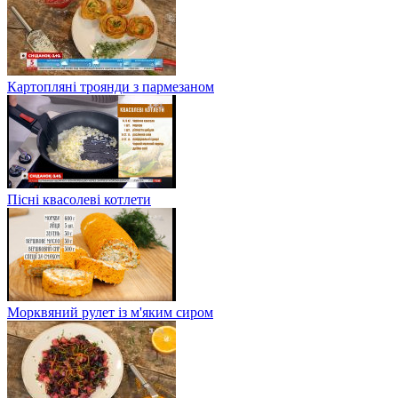
Картопляні троянди з пармезаном
Пісні квасолеві котлети
Морквяний рулет із м'яким сиром