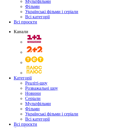
Мультфільми
Фільми
Українські фільми і серіали
Всі категорії
Всі проєкти
Канали
Категорії
Реаліті-шоу
Розважальні шоу
Новини
Серіали
Мультфільми
Фільми
Українські фільми і серіали
Всі категорії
Всі проєкти