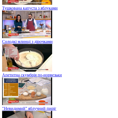
Тушкована капуста з яблуками
Солодкі млинці з дірочками
Апетитна скумбрія по-норвезьки
"Невидимий” яблучний пиріг