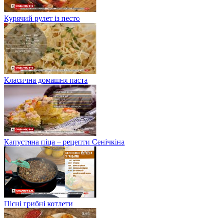
Курячий рулет із песто
Класична домашня паста
Капустяна піца – рецепти Сенічкіна
Пісні грибні котлети