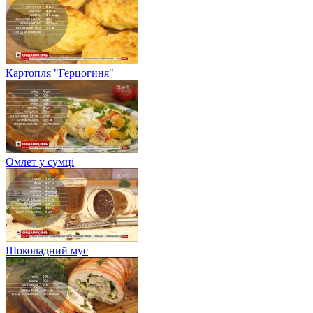
Картопля "Герцогиня"
Омлет у сумці
Шоколадний мус