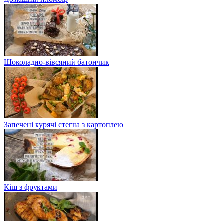
Шоколадно-вівсяний батончик
Запечені курячі стегна з картоплею
Кіш з фруктами