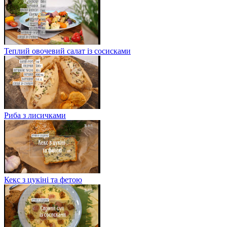
Теплий овочевий салат із сосисками
Риба з лисичками
Кекс з цукіні та фетою