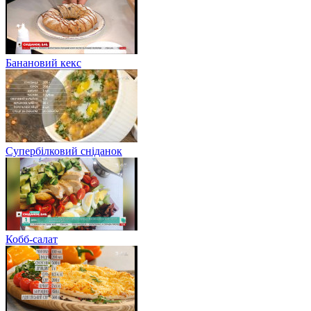
Банановий кекс
Супербілковий сніданок
Кобб-салат