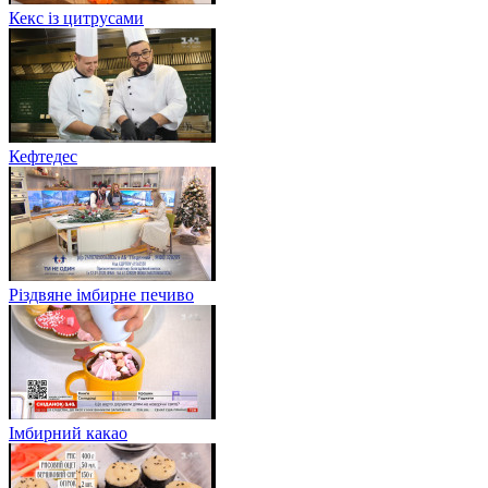
Кекс із цитрусами
Кефтедес
Різдвяне імбирне печиво
Імбирний какао