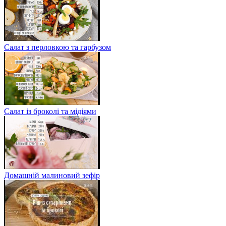
Салат з перловкою та гарбузом
Салат із броколі та мідіями
Домашній малиновий зефір