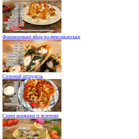
Фаршировані яйця по-мексиканськи
Солоний штрудель
Сирні коржики із зеленню