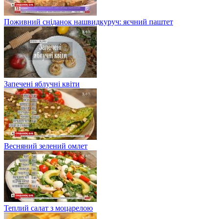
Поживний сніданок нашвидкуруч: яєчний паштет
Запечені яблучні квіти
Весняний зелений омлет
Теплий салат з моцарелою