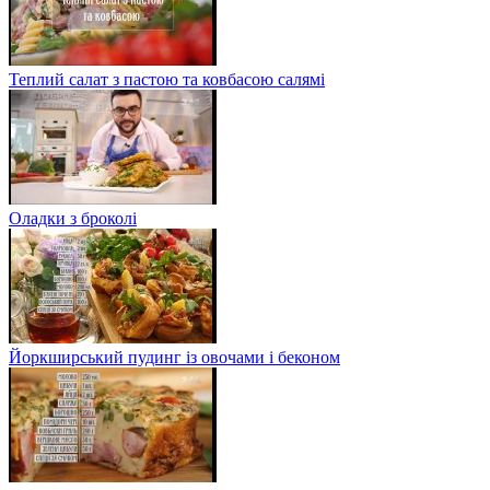
Теплий салат з пастою та ковбасою салямі
Оладки з броколі
Йоркширський пудинг із овочами і беконом